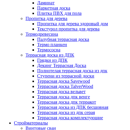
Ламинат
Паркетная доска
Плитка ПВХ для пола
Пропитка для дерева
Пропитка для дерева здоровый дом
Текстурол пропитка для дерева
Термодревесина
Палубная террасная доска
Термо планкен
Термососна
Террасная доска из ДПК
Грядки из ДПК
Декинг Террасная Доска
Полнотелая террасная доска из дпк
Ступени из террасной доски
Террасная доска Savewood
Террасная доска TalverWood
Террасная доска вельвет
Террасная доска дпк венге
Террасная доска дпк терракот
Террасная доска из ДПК бесшовная
Террасная доска из дпк серая
Террасная доска комплектующие
Стройматериалы
Винтовые сваи