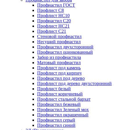
Профнастил ГОСТ
Профлист С8
Профлист НС10
Профнастил С20
Профлист НС21
Профлист С21
Стеновой профнастил
Несущий профнастил
Профнастил двухсторонний
Профнастил оцинкованный
Забор из профнастила
Матовый профнастил
Профлист под камень
Профлист под кирпич
Профнастил под дерево
Профлист под дерево двухсторонний
Профлист белый
Профлист коричневый
Профлист стальной бархат
Профнастил бежевый
Профнастил Зеленый мох
Профнастил окрашенный
Профнастил серый
Профнастил синий