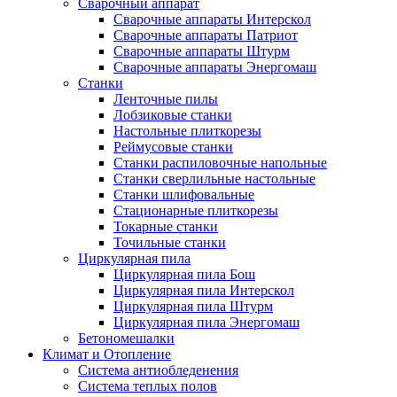
Сварочный аппарат
Сварочные аппараты Интерскол
Сварочные аппараты Патриот
Сварочные аппараты Штурм
Сварочные аппараты Энергомаш
Станки
Ленточные пилы
Лобзиковые станки
Настольные плиткорезы
Реймусовые станки
Станки распиловочные напольные
Станки сверлильные настольные
Станки шлифовальные
Стационарные плиткорезы
Токарные станки
Точильные станки
Циркулярная пила
Циркулярная пила Бош
Циркулярная пила Интерскол
Циркулярная пила Штурм
Циркулярная пила Энергомаш
Бетономешалки
Климат и Отопление
Система антиобледенения
Система теплых полов