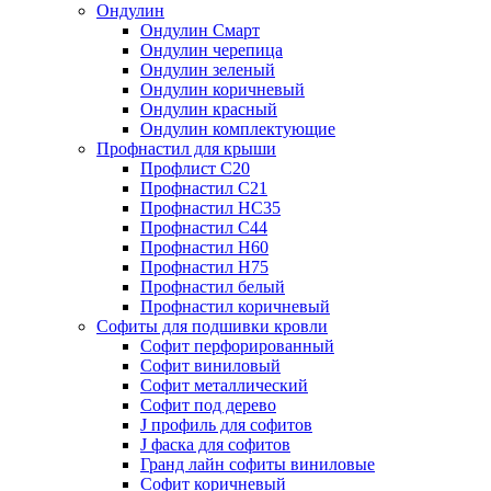
Ондулин
Ондулин Смарт
Ондулин черепица
Ондулин зеленый
Ондулин коричневый
Ондулин красный
Ондулин комплектующие
Профнастил для крыши
Профлист С20
Профнастил С21
Профнастил НС35
Профнастил С44
Профнастил Н60
Профнастил Н75
Профнастил белый
Профнастил коричневый
Софиты для подшивки кровли
Cофит перфорированный
Софит виниловый
Софит металлический
Софит под дерево
J профиль для софитов
J фаска для софитов
Гранд лайн софиты виниловые
Софит коричневый