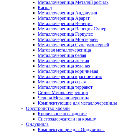
Металлочерепица МеталлПрофиль
Каскад
Металлочерепица Андалузия
Металлочерепица Арарат
Металлочерепица Венеция
Металлочерепица Венеция Супер
Металлочерепица Геркулес
Металлочерепица Монтеррей
Металлочерепица Супермонтеррей
Матовая металлочерепица
Металлочерепица белая
Металлочерепица желтая
Металлочерепица зеленая
Металлочерепица коричневая
Металлочерепица красное вино
Металлочерепица серая
Металлочерепица терракот
Синяя Металлочерепица
Черная Металлочерепица
Комплектующие для металлочерепицы
Обустройство кровли
Кровельное ограждение
Снегозадержатели на крышу
Ондувилла
Комплектующие для Ондувиллы