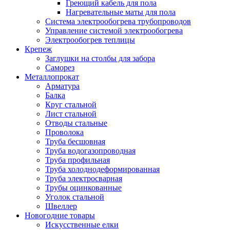
Греющий кабель для пола
Нагревательные маты для пола
Система электрообогрева трубопроводов
Управление системой электрообогрева
Электрообогрев теплицы
Крепеж
Заглушки на столбы для забора
Саморез
Металлопрокат
Арматура
Балка
Круг стальной
Лист стальной
Отводы стальные
Проволока
Труба бесшовная
Труба водогазопроводная
Труба профильная
Труба холоднодеформированная
Труба электросварная
Трубы оцинкованные
Уголок стальной
Швеллер
Новогодние товары
Искусственные елки