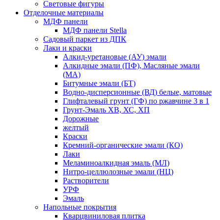
Световые фигуры
Отделочные материалы
МДФ панели
МДФ панели Stella
Садовый паркет из ДПК
Лаки и краски
Алкид-уретановые (АУ) эмали
Алкидные эмали (ПФ), Масляные эмали
(МА)
Битумные эмали (БТ)
Водно-дисперсионные (ВД) белые, матовые
Глифталевый грунт (ГФ) по ржавчине 3 в 1
Грунт-Эмаль ХВ, ХС, ХП
Дорожные
желтый
Краски
Кремний-органические эмали (КО)
Лаки
Меламиноалкидная эмаль (МЛ)
Нитро-целлюлозные эмали (НЦ)
Растворители
УРФ
Эмаль
Напольные покрытия
Кварцвиниловая плитка