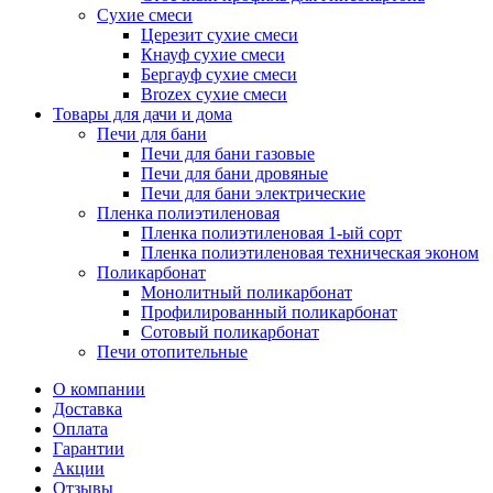
Сухие смеси
Церезит сухие смеси
Кнауф сухие смеси
Бергауф сухие смеси
Brozex сухие смеси
Товары для дачи и дома
Печи для бани
Печи для бани газовые
Печи для бани дровяные
Печи для бани электрические
Пленка полиэтиленовая
Пленка полиэтиленовая 1-ый сорт
Пленка полиэтиленовая техническая эконом
Поликарбонат
Монолитный поликарбонат
Профилированный поликарбонат
Сотовый поликарбонат
Печи отопительные
О компании
Доставка
Оплата
Гарантии
Акции
Отзывы