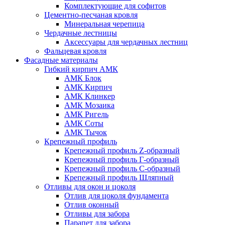
Комплектующие для софитов
Цементно-песчаная кровля
Минеральная черепица
Чердачные лестницы
Аксессуары для чердачных лестниц
Фальцевая кровля
Фасадные материалы
Гибкий кирпич АМК
АМК Блок
АМК Кирпич
АМК Клинкер
АМК Мозаика
АМК Ригель
АМК Соты
АМК Тычок
Крепежный профиль
Крепежный профиль Z-образный
Крепежный профиль Г-образный
Крепежный профиль С-образный
Крепежный профиль Шляпный
Отливы для окон и цоколя
Отлив для цоколя фундамента
Отлив оконный
Отливы для забора
Парапет для забора