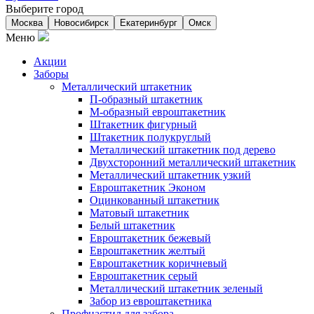
Выберите город
Москва
Новосибирск
Екатеринбург
Омск
Меню
Акции
Заборы
Металлический штакетник
П-образный штакетник
М-образный евроштакетник
Штакетник фигурный
Штакетник полукруглый
Металлический штакетник под дерево
Двухсторонний металлический штакетник
Металлический штакетник узкий
Евроштакетник Эконом
Оцинкованный штакетник
Матовый штакетник
Белый штакетник
Евроштакетник бежевый
Евроштакетник желтый
Евроштакетник коричневый
Евроштакетник серый
Металлический штакетник зеленый
Забор из евроштакетника
Профнастил для забора