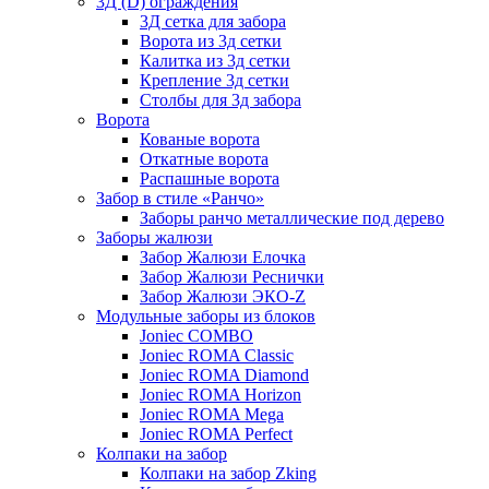
3Д (D) ограждения
3Д сетка для забора
Ворота из 3д сетки
Калитка из 3д сетки
Крепление 3д сетки
Столбы для 3д забора
Ворота
Кованые ворота
Откатные ворота
Распашные ворота
Забор в стиле «Ранчо»
Заборы ранчо металлические под дерево
Заборы жалюзи
Забор Жалюзи Елочка
Забор Жалюзи Реснички
Забор Жалюзи ЭКО-Z
Модульные заборы из блоков
Joniec COMBO
Joniec ROMA Classic
Joniec ROMA Diamond
Joniec ROMA Horizon
Joniec ROMA Mega
Joniec ROMA Perfect
Колпаки на забор
Колпаки на забор Zking