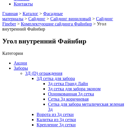
Контакты
Главная
>
Каталог
>
Фасадные
материалы
>
Сайдинг
>
Сайдинг виниловый
>
Сайдинг
Fineber
>
Комплектующие сайдинга Файнбир
> Угол
внутренний Файнбир
Угол внутренний Файнбир
Категории
Акции
Заборы
3Д (D) ограждения
3Д сетка для забора
3д сетка Гранд Лайн
3д сетка для забора эконом
Оцинкованная 3д сетка
Сетка 3д коричневая
Сетка для забора металическая зеленая
3д
Ворота из 3д сетки
Калитка из 3д сетки
Крепление 3д сетки