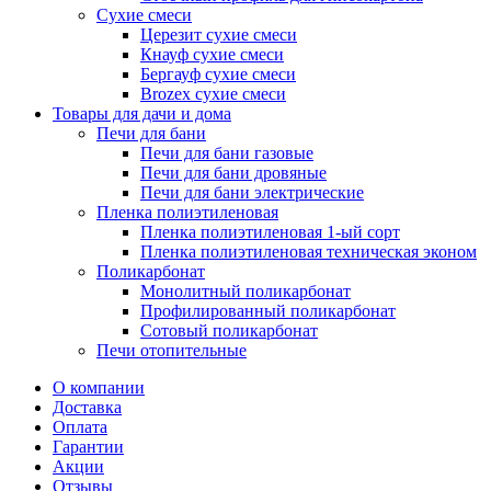
Сухие смеси
Церезит сухие смеси
Кнауф сухие смеси
Бергауф сухие смеси
Brozex сухие смеси
Товары для дачи и дома
Печи для бани
Печи для бани газовые
Печи для бани дровяные
Печи для бани электрические
Пленка полиэтиленовая
Пленка полиэтиленовая 1-ый сорт
Пленка полиэтиленовая техническая эконом
Поликарбонат
Монолитный поликарбонат
Профилированный поликарбонат
Сотовый поликарбонат
Печи отопительные
О компании
Доставка
Оплата
Гарантии
Акции
Отзывы