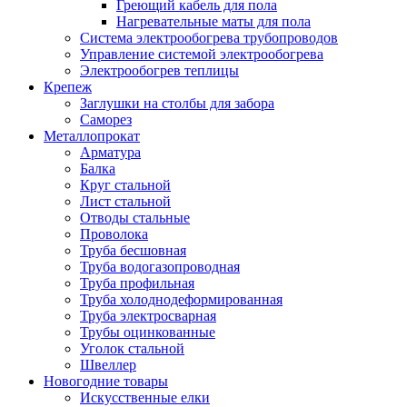
Греющий кабель для пола
Нагревательные маты для пола
Система электрообогрева трубопроводов
Управление системой электрообогрева
Электрообогрев теплицы
Крепеж
Заглушки на столбы для забора
Саморез
Металлопрокат
Арматура
Балка
Круг стальной
Лист стальной
Отводы стальные
Проволока
Труба бесшовная
Труба водогазопроводная
Труба профильная
Труба холоднодеформированная
Труба электросварная
Трубы оцинкованные
Уголок стальной
Швеллер
Новогодние товары
Искусственные елки