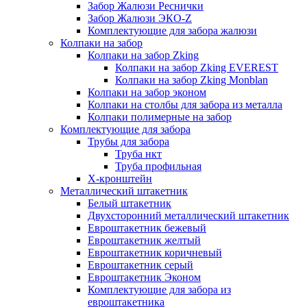
Забор Жалюзи Реснички
Забор Жалюзи ЭКО-Z
Комплектующие для забора жалюзи
Колпаки на забор
Колпаки на забор Zking
Колпаки на забор Zking EVEREST
Колпаки на забор Zking Monblan
Колпаки на забор эконом
Колпаки на столбы для забора из металла
Колпаки полимерные на забор
Комплектующие для забора
Трубы для забора
Труба нкт
Труба профильная
Х-кронштейн
Металлический штакетник
Белый штакетник
Двухсторонний металлический штакетник
Евроштакетник бежевый
Евроштакетник желтый
Евроштакетник коричневый
Евроштакетник серый
Евроштакетник Эконом
Комплектующие для забора из
евроштакетника