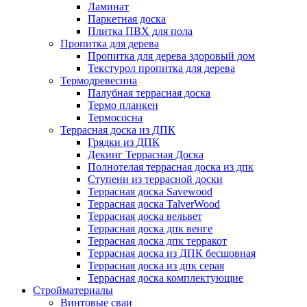
Ламинат
Паркетная доска
Плитка ПВХ для пола
Пропитка для дерева
Пропитка для дерева здоровый дом
Текстурол пропитка для дерева
Термодревесина
Палубная террасная доска
Термо планкен
Термососна
Террасная доска из ДПК
Грядки из ДПК
Декинг Террасная Доска
Полнотелая террасная доска из дпк
Ступени из террасной доски
Террасная доска Savewood
Террасная доска TalverWood
Террасная доска вельвет
Террасная доска дпк венге
Террасная доска дпк терракот
Террасная доска из ДПК бесшовная
Террасная доска из дпк серая
Террасная доска комплектующие
Стройматериалы
Винтовые сваи