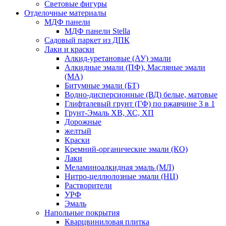
Световые фигуры
Отделочные материалы
МДФ панели
МДФ панели Stella
Садовый паркет из ДПК
Лаки и краски
Алкид-уретановые (АУ) эмали
Алкидные эмали (ПФ), Масляные эмали
(МА)
Битумные эмали (БТ)
Водно-дисперсионные (ВД) белые, матовые
Глифталевый грунт (ГФ) по ржавчине 3 в 1
Грунт-Эмаль ХВ, ХС, ХП
Дорожные
желтый
Краски
Кремний-органические эмали (КО)
Лаки
Меламиноалкидная эмаль (МЛ)
Нитро-целлюлозные эмали (НЦ)
Растворители
УРФ
Эмаль
Напольные покрытия
Кварцвиниловая плитка