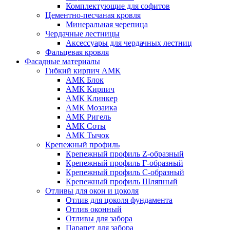
Комплектующие для софитов
Цементно-песчаная кровля
Минеральная черепица
Чердачные лестницы
Аксессуары для чердачных лестниц
Фальцевая кровля
Фасадные материалы
Гибкий кирпич АМК
АМК Блок
АМК Кирпич
АМК Клинкер
АМК Мозаика
АМК Ригель
АМК Соты
АМК Тычок
Крепежный профиль
Крепежный профиль Z-образный
Крепежный профиль Г-образный
Крепежный профиль С-образный
Крепежный профиль Шляпный
Отливы для окон и цоколя
Отлив для цоколя фундамента
Отлив оконный
Отливы для забора
Парапет для забора