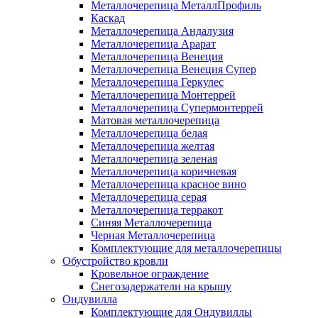
Металлочерепица МеталлПрофиль
Каскад
Металлочерепица Андалузия
Металлочерепица Арарат
Металлочерепица Венеция
Металлочерепица Венеция Супер
Металлочерепица Геркулес
Металлочерепица Монтеррей
Металлочерепица Супермонтеррей
Матовая металлочерепица
Металлочерепица белая
Металлочерепица желтая
Металлочерепица зеленая
Металлочерепица коричневая
Металлочерепица красное вино
Металлочерепица серая
Металлочерепица терракот
Синяя Металлочерепица
Черная Металлочерепица
Комплектующие для металлочерепицы
Обустройство кровли
Кровельное ограждение
Снегозадержатели на крышу
Ондувилла
Комплектующие для Ондувиллы