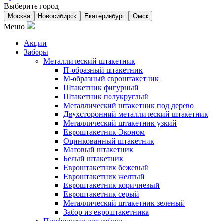
Выберите город
Москва
Новосибирск
Екатеринбург
Омск
Меню
Акции
Заборы
Металлический штакетник
П-образный штакетник
М-образный евроштакетник
Штакетник фигурный
Штакетник полукруглый
Металлический штакетник под дерево
Двухсторонний металлический штакетник
Металлический штакетник узкий
Евроштакетник Эконом
Оцинкованный штакетник
Матовый штакетник
Белый штакетник
Евроштакетник бежевый
Евроштакетник желтый
Евроштакетник коричневый
Евроштакетник серый
Металлический штакетник зеленый
Забор из евроштакетника
Профнастил для забора