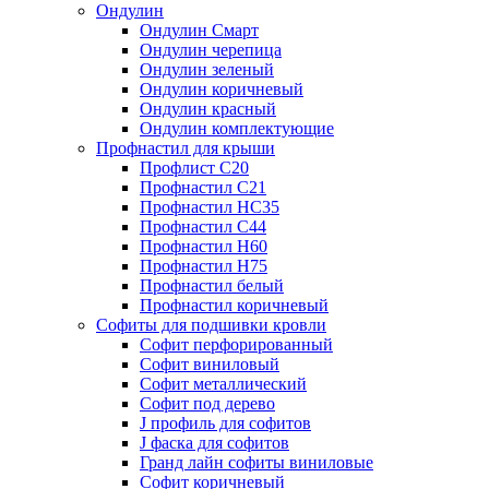
Ондулин
Ондулин Смарт
Ондулин черепица
Ондулин зеленый
Ондулин коричневый
Ондулин красный
Ондулин комплектующие
Профнастил для крыши
Профлист С20
Профнастил С21
Профнастил НС35
Профнастил С44
Профнастил Н60
Профнастил Н75
Профнастил белый
Профнастил коричневый
Софиты для подшивки кровли
Cофит перфорированный
Софит виниловый
Софит металлический
Софит под дерево
J профиль для софитов
J фаска для софитов
Гранд лайн софиты виниловые
Софит коричневый