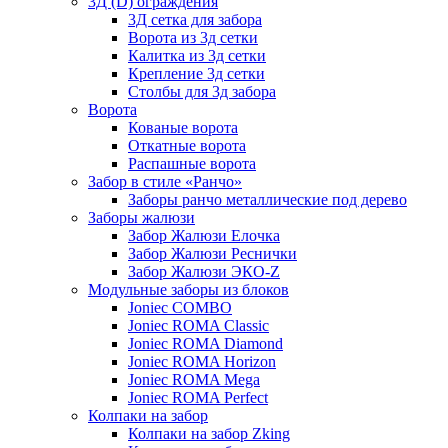
3Д (D) ограждения
3Д сетка для забора
Ворота из 3д сетки
Калитка из 3д сетки
Крепление 3д сетки
Столбы для 3д забора
Ворота
Кованые ворота
Откатные ворота
Распашные ворота
Забор в стиле «Ранчо»
Заборы ранчо металлические под дерево
Заборы жалюзи
Забор Жалюзи Елочка
Забор Жалюзи Реснички
Забор Жалюзи ЭКО-Z
Модульные заборы из блоков
Joniec COMBO
Joniec ROMA Classic
Joniec ROMA Diamond
Joniec ROMA Horizon
Joniec ROMA Mega
Joniec ROMA Perfect
Колпаки на забор
Колпаки на забор Zking