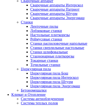
Сварочный аппарат
Сварочные аппараты Интерскол
Сварочные аппараты Патриот
Сварочные аппараты Штурм
Сварочные аппараты Энергомаш
Станки
Ленточные пилы
Лобзиковые станки
Настольные плиткорезы
Реймусовые станки
Станки распиловочные напольные
Станки сверлильные настольные
Станки шлифовальные
Стационарные плиткорезы
Токарные станки
Точильные станки
Циркулярная пила
Циркулярная пила Бош
Циркулярная пила Интерскол
Циркулярная пила Штурм
Циркулярная пила Энергомаш
Бетономешалки
Климат и Отопление
Система антиобледенения
Система теплых полов