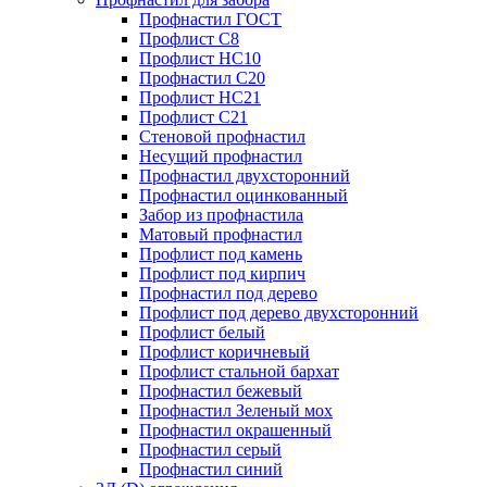
Профнастил ГОСТ
Профлист С8
Профлист НС10
Профнастил С20
Профлист НС21
Профлист С21
Стеновой профнастил
Несущий профнастил
Профнастил двухсторонний
Профнастил оцинкованный
Забор из профнастила
Матовый профнастил
Профлист под камень
Профлист под кирпич
Профнастил под дерево
Профлист под дерево двухсторонний
Профлист белый
Профлист коричневый
Профлист стальной бархат
Профнастил бежевый
Профнастил Зеленый мох
Профнастил окрашенный
Профнастил серый
Профнастил синий