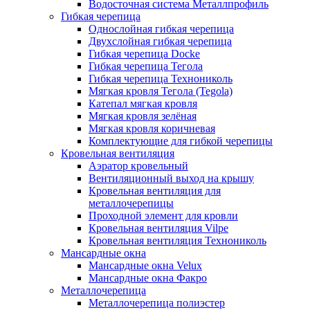
Водосточная система Металлпрофиль
Гибкая черепица
Однослойная гибкая черепица
Двухслойная гибкая черепица
Гибкая черепица Docke
Гибкая черепица Тегола
Гибкая черепица Технониколь
Мягкая кровля Тегола (Tegola)
Катепал мягкая кровля
Мягкая кровля зелёная
Мягкая кровля коричневая
Комплектующие для гибкой черепицы
Кровельная вентиляция
Аэратор кровельный
Вентиляционный выход на крышу
Кровельная вентиляция для
металлочерепицы
Проходной элемент для кровли
Кровельная вентиляция Vilpe
Кровельная вентиляция Технониколь
Мансардные окна
Мансардные окна Velux
Мансардные окна Факро
Металлочерепица
Металлочерепица полиэстер