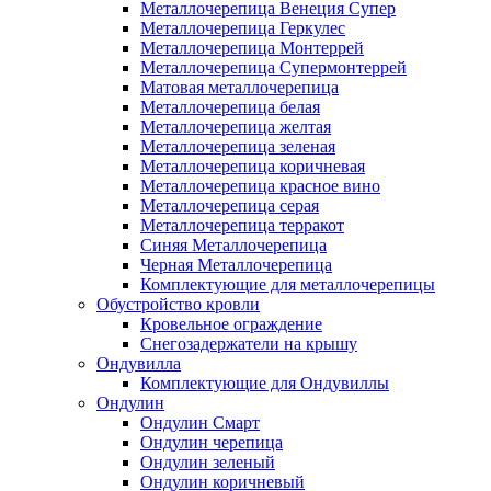
Металлочерепица Венеция Супер
Металлочерепица Геркулес
Металлочерепица Монтеррей
Металлочерепица Супермонтеррей
Матовая металлочерепица
Металлочерепица белая
Металлочерепица желтая
Металлочерепица зеленая
Металлочерепица коричневая
Металлочерепица красное вино
Металлочерепица серая
Металлочерепица терракот
Синяя Металлочерепица
Черная Металлочерепица
Комплектующие для металлочерепицы
Обустройство кровли
Кровельное ограждение
Снегозадержатели на крышу
Ондувилла
Комплектующие для Ондувиллы
Ондулин
Ондулин Смарт
Ондулин черепица
Ондулин зеленый
Ондулин коричневый