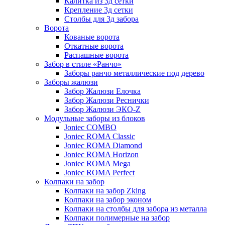
Калитка из 3д сетки
Крепление 3д сетки
Столбы для 3д забора
Ворота
Кованые ворота
Откатные ворота
Распашные ворота
Забор в стиле «Ранчо»
Заборы ранчо металлические под дерево
Заборы жалюзи
Забор Жалюзи Елочка
Забор Жалюзи Реснички
Забор Жалюзи ЭКО-Z
Модульные заборы из блоков
Joniec COMBO
Joniec ROMA Classic
Joniec ROMA Diamond
Joniec ROMA Horizon
Joniec ROMA Mega
Joniec ROMA Perfect
Колпаки на забор
Колпаки на забор Zking
Колпаки на забор эконом
Колпаки на столбы для забора из металла
Колпаки полимерные на забор