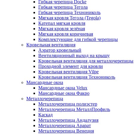
Гибкая черепица Docke
Гибкая черепица Тегола
Гибкая черепица Технониколь
Мягкая кровля Тегола (Tegola)
Катепал мягкая кровля
Мягкая кровля зелёная
Мягкая кровля коричневая
Комплектующие для гибкой черепицы
Кровельная вентиляция
Аэратор кровельный
Вентиляционный выход на крышу
Кровельная вентиляция для металлочерепицы
Проходной элемент для кровли
Кровельная вентиляция Vilpe
Кровельная вентиляция Технониколь
Мансардные окна
Мансардные окна Velux
Мансардные окна Факро
Металлочерепица
Металлочерепица полиэстер
Металлочерепица МеталлПрофиль
Каскад
Металлочерепица Андалузия
Металлочерепица Арарат
Металлочерепица Венеция