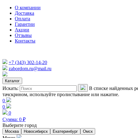
О компании
Доставка
Оплата
Гарантии
Акции
Отзывы
Контакты
+7 (343) 302-14-20
zabordom.ru@mail.ru
Каталог
Искать:
В списке найденных ре
тачскрином, используйте пролистывание или нажатие.
0
0
0
Сумма:
0
₽
Выберите город
Москва
Новосибирск
Екатеринбург
Омск
Меню