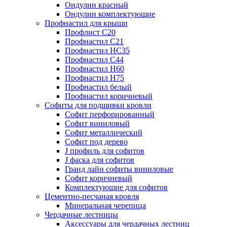
Ондулин красный
Ондулин комплектующие
Профнастил для крыши
Профлист С20
Профнастил С21
Профнастил НС35
Профнастил С44
Профнастил Н60
Профнастил Н75
Профнастил белый
Профнастил коричневый
Софиты для подшивки кровли
Cофит перфорированный
Софит виниловый
Софит металлический
Софит под дерево
J профиль для софитов
J фаска для софитов
Гранд лайн софиты виниловые
Софит коричневый
Комплектующие для софитов
Цементно-песчаная кровля
Минеральная черепица
Чердачные лестницы
Аксессуары для чердачных лестниц