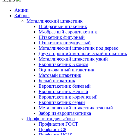
Акции
Заборы
Металлический штакетник
П-образный штакетник
М-образный евроштакетник
Штакетник фигурный
Штакетник полукруглый
Металлический штакетник под дерево
Двухсторонний металлический штакетник
Металлический штакетник узкий
Евроштакетник Эконом
Оцинкованный штакетник
Матовый штакетник
Белый штакетник
Евроштакетник бежевый
Евроштакетник желтый
Евроштакетник коричневый
Евроштакетник серый
Металлический штакетник зеленый
Забор из евроштакетника
Профнастил для забора
Профнастил ГОСТ
Профлист С8
Профлист НС10