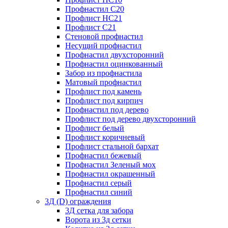
Профнастил С20
Профлист НС21
Профлист С21
Стеновой профнастил
Несущий профнастил
Профнастил двухсторонний
Профнастил оцинкованный
Забор из профнастила
Матовый профнастил
Профлист под камень
Профлист под кирпич
Профнастил под дерево
Профлист под дерево двухсторонний
Профлист белый
Профлист коричневый
Профлист стальной бархат
Профнастил бежевый
Профнастил Зеленый мох
Профнастил окрашенный
Профнастил серый
Профнастил синий
3Д (D) ограждения
3Д сетка для забора
Ворота из 3д сетки