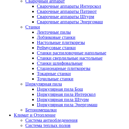
Сварочный аппарат
Сварочные аппараты Интерскол
Сварочные аппараты Патриот
Сварочные аппараты Штурм
Сварочные аппараты Энергомаш
Станки
Ленточные пилы
Лобзиковые станки
Настольные плиткорезы
Реймусовые станки
Станки распиловочные напольные
Станки сверлильные настольные
Станки шлифовальные
Стационарные плиткорезы
Токарные станки
Точильные станки
Циркулярная пила
Циркулярная пила Бош
Циркулярная пила Интерскол
Циркулярная пила Штурм
Циркулярная пила Энергомаш
Бетономешалки
Климат и Отопление
Система антиобледенения
Система теплых полов