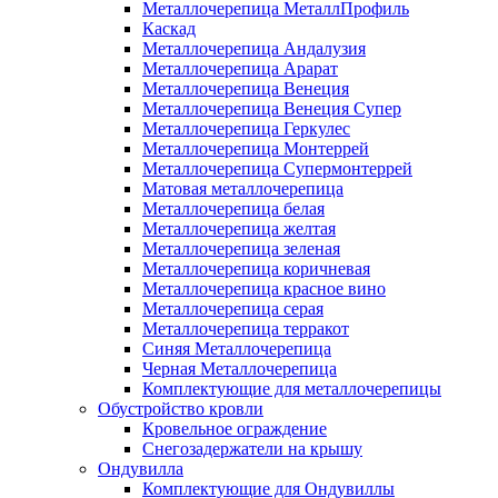
Металлочерепица МеталлПрофиль
Каскад
Металлочерепица Андалузия
Металлочерепица Арарат
Металлочерепица Венеция
Металлочерепица Венеция Супер
Металлочерепица Геркулес
Металлочерепица Монтеррей
Металлочерепица Супермонтеррей
Матовая металлочерепица
Металлочерепица белая
Металлочерепица желтая
Металлочерепица зеленая
Металлочерепица коричневая
Металлочерепица красное вино
Металлочерепица серая
Металлочерепица терракот
Синяя Металлочерепица
Черная Металлочерепица
Комплектующие для металлочерепицы
Обустройство кровли
Кровельное ограждение
Снегозадержатели на крышу
Ондувилла
Комплектующие для Ондувиллы