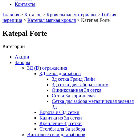
Контакты
Главная
>
Каталог
>
Кровельные материалы
>
Гибкая
черепица
>
Катепал мягкая кровля
> Катепал Forte
Katepal Forte
Категории
Акции
Заборы
3Д (D) ограждения
3Д сетка для забора
3д сетка Гранд Лайн
3д сетка для забора эконом
Оцинкованная 3д сетка
Сетка 3д коричневая
Сетка для забора металическая зеленая
3д
Ворота из 3д сетки
Калитка из 3д сетки
Крепление 3д сетки
Столбы для 3д забора
Винтовые сваи для заборов