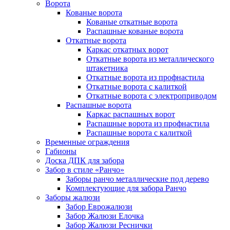
Ворота
Кованые ворота
Кованые откатные ворота
Распашные кованые ворота
Откатные ворота
Каркас откатных ворот
Откатные ворота из металлического
штакетника
Откатные ворота из профнастила
Откатные ворота с калиткой
Откатные ворота с электроприводом
Распашные ворота
Каркас распашных ворот
Распашные ворота из профнастила
Распашные ворота с калиткой
Временные ограждения
Габионы
Доска ДПК для забора
Забор в стиле «Ранчо»
Заборы ранчо металлические под дерево
Комплектующие для забора Ранчо
Заборы жалюзи
Забор Еврожалюзи
Забор Жалюзи Елочка
Забор Жалюзи Реснички