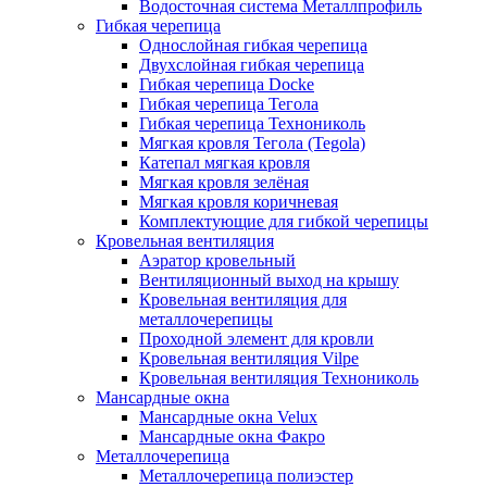
Водосточная система Металлпрофиль
Гибкая черепица
Однослойная гибкая черепица
Двухслойная гибкая черепица
Гибкая черепица Docke
Гибкая черепица Тегола
Гибкая черепица Технониколь
Мягкая кровля Тегола (Tegola)
Катепал мягкая кровля
Мягкая кровля зелёная
Мягкая кровля коричневая
Комплектующие для гибкой черепицы
Кровельная вентиляция
Аэратор кровельный
Вентиляционный выход на крышу
Кровельная вентиляция для
металлочерепицы
Проходной элемент для кровли
Кровельная вентиляция Vilpe
Кровельная вентиляция Технониколь
Мансардные окна
Мансардные окна Velux
Мансардные окна Факро
Металлочерепица
Металлочерепица полиэстер