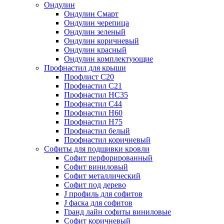
Ондулин
Ондулин Смарт
Ондулин черепица
Ондулин зеленый
Ондулин коричневый
Ондулин красный
Ондулин комплектующие
Профнастил для крыши
Профлист С20
Профнастил С21
Профнастил НС35
Профнастил С44
Профнастил Н60
Профнастил Н75
Профнастил белый
Профнастил коричневый
Софиты для подшивки кровли
Cофит перфорированный
Софит виниловый
Софит металлический
Софит под дерево
J профиль для софитов
J фаска для софитов
Гранд лайн софиты виниловые
Софит коричневый