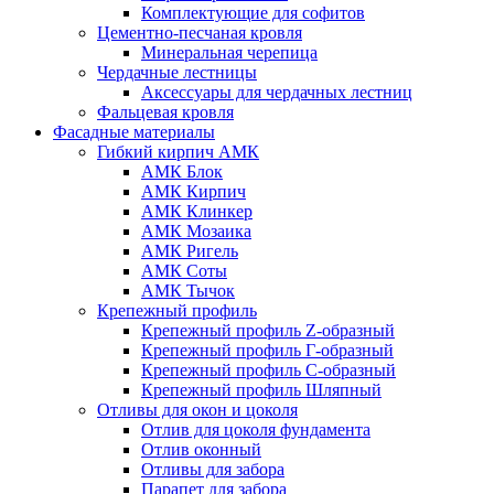
Комплектующие для софитов
Цементно-песчаная кровля
Минеральная черепица
Чердачные лестницы
Аксессуары для чердачных лестниц
Фальцевая кровля
Фасадные материалы
Гибкий кирпич АМК
АМК Блок
АМК Кирпич
АМК Клинкер
АМК Мозаика
АМК Ригель
АМК Соты
АМК Тычок
Крепежный профиль
Крепежный профиль Z-образный
Крепежный профиль Г-образный
Крепежный профиль С-образный
Крепежный профиль Шляпный
Отливы для окон и цоколя
Отлив для цоколя фундамента
Отлив оконный
Отливы для забора
Парапет для забора