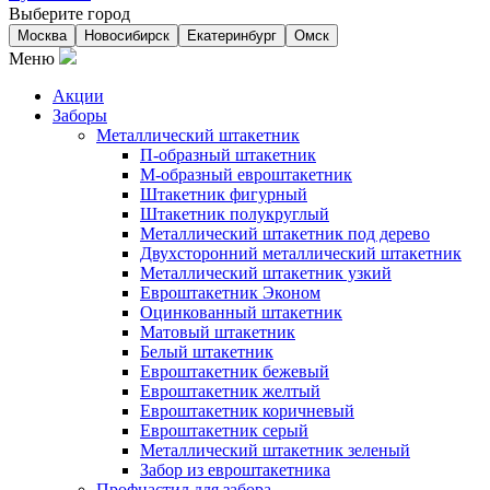
Выберите город
Москва
Новосибирск
Екатеринбург
Омск
Меню
Акции
Заборы
Металлический штакетник
П-образный штакетник
М-образный евроштакетник
Штакетник фигурный
Штакетник полукруглый
Металлический штакетник под дерево
Двухсторонний металлический штакетник
Металлический штакетник узкий
Евроштакетник Эконом
Оцинкованный штакетник
Матовый штакетник
Белый штакетник
Евроштакетник бежевый
Евроштакетник желтый
Евроштакетник коричневый
Евроштакетник серый
Металлический штакетник зеленый
Забор из евроштакетника
Профнастил для забора