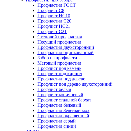
Профнастил ГОСТ
Профлист С8
Профлист НС10
Профнастил С20
Профлист НС21
Профлист С21
Стеновой профнастил
Несущий профнастил
Профнастил двухсторонний
Профнастил оцинкованный
Забор из профнастила
Матовый профнастил
Профлист под камень
Профлист под кирпич
Профнастил под дерево
Профлист под дерево двухсторонний
Профлист белый
Профлист коричневый
Профлист стальной бархат
Профнастил бежевый
Профнастил Зеленый мох
Профнастил окрашенный
Профнастил серый
Профнастил синий