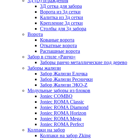
3Д (D) ограждения
3Д сетка для забора
Ворота из 3д сетки
Калитка из 3д сетки
Крепление 3д сетки
Столбы для 3д забора
Ворота
Кованые ворота
Откатные ворота
Распашные ворота
Забор в стиле «Ранчо»
Заборы ранчо металлические под дерево
Заборы жалюзи
Забор Жалюзи Елочка
Забор Жалюзи Реснички
Забор Жалюзи ЭКО-Z
Модульные заборы из блоков
Joniec COMBO
Joniec ROMA Classic
Joniec ROMA Diamond
Joniec ROMA Horizon
Joniec ROMA Mega
Joniec ROMA Perfect
Колпаки на забор
Колпаки на забор Zking