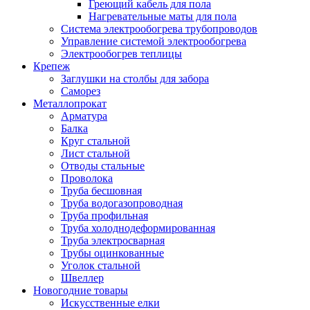
Греющий кабель для пола
Нагревательные маты для пола
Система электрообогрева трубопроводов
Управление системой электрообогрева
Электрообогрев теплицы
Крепеж
Заглушки на столбы для забора
Саморез
Металлопрокат
Арматура
Балка
Круг стальной
Лист стальной
Отводы стальные
Проволока
Труба бесшовная
Труба водогазопроводная
Труба профильная
Труба холоднодеформированная
Труба электросварная
Трубы оцинкованные
Уголок стальной
Швеллер
Новогодние товары
Искусственные елки