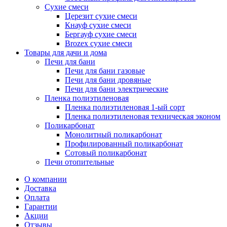
Сухие смеси
Церезит сухие смеси
Кнауф сухие смеси
Бергауф сухие смеси
Brozex сухие смеси
Товары для дачи и дома
Печи для бани
Печи для бани газовые
Печи для бани дровяные
Печи для бани электрические
Пленка полиэтиленовая
Пленка полиэтиленовая 1-ый сорт
Пленка полиэтиленовая техническая эконом
Поликарбонат
Монолитный поликарбонат
Профилированный поликарбонат
Сотовый поликарбонат
Печи отопительные
О компании
Доставка
Оплата
Гарантии
Акции
Отзывы