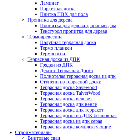
Ламинат
Паркетная доска
Плитка ПВХ для пола
Пропитка для дерева
Пропитка для дерева здоровый дом
Текстурол пропитка для дерева
Термодревесина
Палубная террасная доска
Термо планкен
Термососна
Террасная доска из ДПК
Грядки из ДПК
Декинг Террасная Доска
Полнотелая террасная доска из дпк
Ступени из террасной доски
Террасная доска Savewood
Террасная доска TalverWood
Террасная доска вельвет
Террасная доска дпк венге
Террасная доска дпк терракот
Террасная доска из ДПК бесшовная
Террасная доска из дпк серая
Террасная доска комплектующие
Стройматериалы
Винтовые сваи