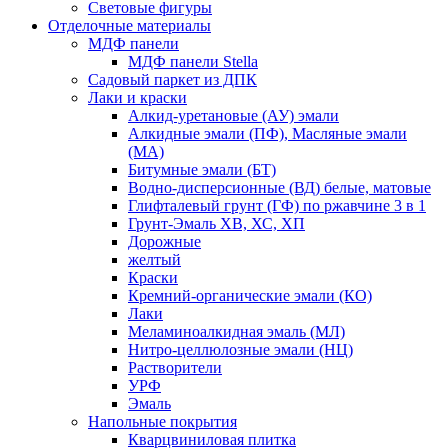
Световые фигуры
Отделочные материалы
МДФ панели
МДФ панели Stella
Садовый паркет из ДПК
Лаки и краски
Алкид-уретановые (АУ) эмали
Алкидные эмали (ПФ), Масляные эмали
(МА)
Битумные эмали (БТ)
Водно-дисперсионные (ВД) белые, матовые
Глифталевый грунт (ГФ) по ржавчине 3 в 1
Грунт-Эмаль ХВ, ХС, ХП
Дорожные
желтый
Краски
Кремний-органические эмали (КО)
Лаки
Меламиноалкидная эмаль (МЛ)
Нитро-целлюлозные эмали (НЦ)
Растворители
УРФ
Эмаль
Напольные покрытия
Кварцвиниловая плитка