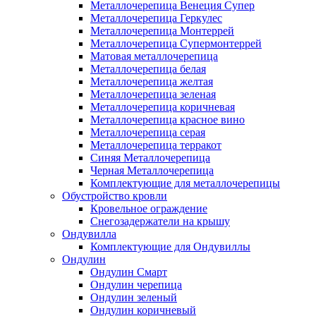
Металлочерепица Венеция Супер
Металлочерепица Геркулес
Металлочерепица Монтеррей
Металлочерепица Супермонтеррей
Матовая металлочерепица
Металлочерепица белая
Металлочерепица желтая
Металлочерепица зеленая
Металлочерепица коричневая
Металлочерепица красное вино
Металлочерепица серая
Металлочерепица терракот
Синяя Металлочерепица
Черная Металлочерепица
Комплектующие для металлочерепицы
Обустройство кровли
Кровельное ограждение
Снегозадержатели на крышу
Ондувилла
Комплектующие для Ондувиллы
Ондулин
Ондулин Смарт
Ондулин черепица
Ондулин зеленый
Ондулин коричневый