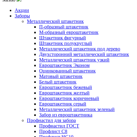
Акции
Заборы
Металлический штакетник
П-образный штакетник
М-образный евроштакетник
Штакетник фигурный
Штакетник полукруглый
Металлический штакетник под дерево
Двухсторонний металлический штакетник
Металлический штакетник узкий
Евроштакетник Эконом
Оцинкованный штакетник
Матовый штакетник
Белый штакетник
Евроштакетник бежевый
Евроштакетник желтый
Евроштакетник коричневый
Евроштакетник серый
Металлический штакетник зеленый
Забор из евроштакетника
Профнастил для забора
Профнастил ГОСТ
Профлист С8
Профлист НС10