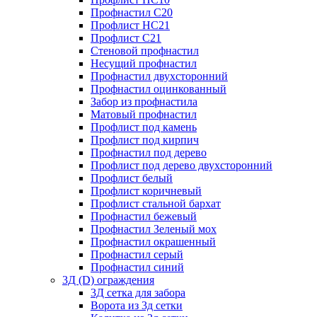
Профнастил С20
Профлист НС21
Профлист С21
Стеновой профнастил
Несущий профнастил
Профнастил двухсторонний
Профнастил оцинкованный
Забор из профнастила
Матовый профнастил
Профлист под камень
Профлист под кирпич
Профнастил под дерево
Профлист под дерево двухсторонний
Профлист белый
Профлист коричневый
Профлист стальной бархат
Профнастил бежевый
Профнастил Зеленый мох
Профнастил окрашенный
Профнастил серый
Профнастил синий
3Д (D) ограждения
3Д сетка для забора
Ворота из 3д сетки