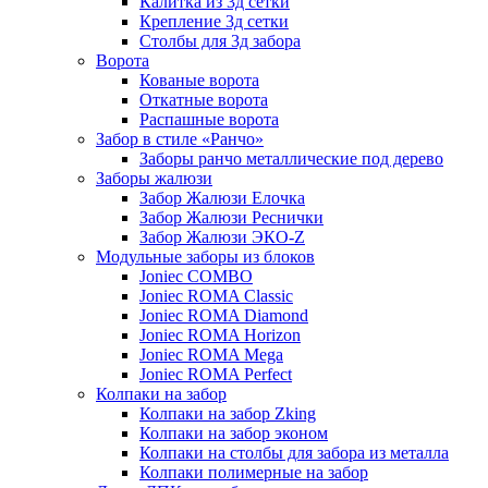
Калитка из 3д сетки
Крепление 3д сетки
Столбы для 3д забора
Ворота
Кованые ворота
Откатные ворота
Распашные ворота
Забор в стиле «Ранчо»
Заборы ранчо металлические под дерево
Заборы жалюзи
Забор Жалюзи Елочка
Забор Жалюзи Реснички
Забор Жалюзи ЭКО-Z
Модульные заборы из блоков
Joniec COMBO
Joniec ROMA Classic
Joniec ROMA Diamond
Joniec ROMA Horizon
Joniec ROMA Mega
Joniec ROMA Perfect
Колпаки на забор
Колпаки на забор Zking
Колпаки на забор эконом
Колпаки на столбы для забора из металла
Колпаки полимерные на забор