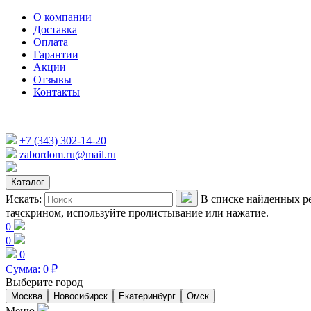
О компании
Доставка
Оплата
Гарантии
Акции
Отзывы
Контакты
+7 (343) 302-14-20
zabordom.ru@mail.ru
Каталог
Искать:
В списке найденных ре
тачскрином, используйте пролистывание или нажатие.
0
0
0
Сумма:
0
₽
Выберите город
Москва
Новосибирск
Екатеринбург
Омск
Меню