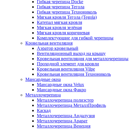
Гибкая черепица Docke
Гибкая черепица Тегола
Гибкая черепица Технониколь
Мягкая кровля Тегола (Tegola)
Катепал мягкая кровля
Мягкая кровля зелёная
Мягкая кровля коричневая
Комплектующие для гибкой черепицы
Кровельная вентиляция
Аэратор кровельный
Вентиляционный выход на крышу
Кровельная вентиляция для металлочерепицы
Проходной элемент для кровли
Кровельная вентиляция Vilpe
Кровельная вентиляция Технониколь
Мансардные окна
Мансардные окна Velux
Мансардные окна Факро
Металлочерепица
Металлочерепица полиэстер
Металлочерепица МеталлПрофиль
Каскад
Металлочерепица Андалузия
Металлочерепица Арарат
Металлочерепица Венеция