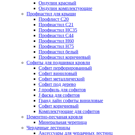
Ондулин красный
Ондулин комплектующие
Профнастил для крыши
Профлист С20
Профнастил С21
Профнастил НС35
Профнастил С44
Профнастил Н60
Профнастил Н75
Профнастил белый
Профнастил коричневый
Софиты для подшивки кровли
Cофит перфорированный
Софит виниловый
Софит металлический
Софит под дерево
J профиль для софитов
J фаска для софитов
Гранд лайн софиты виниловые
Софит коричневый
Комплектующие для софитов
Цементно-песчаная кровля
Минеральная черепица
Чердачные лестницы
Аксессуары для чердачных лестниц