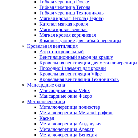
Гибкая черепица Docke
Гибкая черепица Тегола
Гибкая черепица Технониколь
Мягкая кровля Тегола (Tegola)
Катепал мягкая кровля
Мягкая кровля зелёная
Мягкая кровля коричневая
Комплектующие для гибкой черепицы
Кровельная вентиляция
Аэратор кровельный
Вентиляционный выход на крышу
Кровельная вентиляция для металлочерепицы
Проходной элемент для кровли
Кровельная вентиляция Vilpe
Кровельная вентиляция Технониколь
Мансардные окна
Мансардные окна Velux
Мансардные окна Факро
Металлочерепица
Металлочерепица полиэстер
Металлочерепица МеталлПрофиль
Каскад
Металлочерепица Андалузия
Металлочерепица Арарат
Металлочерепица Венеция