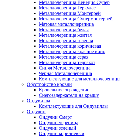
Металлочерепица Венеция Супер
Металлочерепица Геркулес
Металлочерепица Монтеррей
Металлочерепица Супермонтеррей
Матовая металлочерепица
Металлочерепица белая
Металлочерепица желтая
Металлочерепица зеленая
Металлочерепица коричневая
Металлочерепица красное вино
Металлочерепица серая
Металлочерепица терракот
Синяя Металлочерепица
Черная Металлочерепица
Комплектующие для металлочерепицы
Обустройство кровли
Кровельное ограждение
Снегозадержатели на крышу
Ондувилла
Комплектующие для Ондувиллы
Ондулин
Ондулин Смарт
Ондулин черепица
Ондулин зеленый
Ондулин коричневый