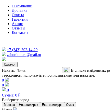
О компании
Доставка
Оплата
Гарантии
Акции
Отзывы
Контакты
+7 (343) 302-14-20
zabordom.ru@mail.ru
Каталог
Искать:
В списке найденных ре
тачскрином, используйте пролистывание или нажатие.
0
0
0
Сумма:
0
₽
Выберите город
Москва
Новосибирск
Екатеринбург
Омск
Меню