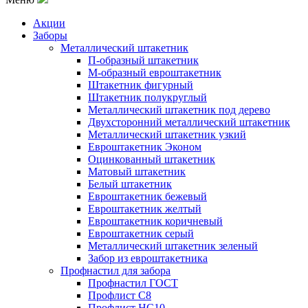
Акции
Заборы
Металлический штакетник
П-образный штакетник
М-образный евроштакетник
Штакетник фигурный
Штакетник полукруглый
Металлический штакетник под дерево
Двухсторонний металлический штакетник
Металлический штакетник узкий
Евроштакетник Эконом
Оцинкованный штакетник
Матовый штакетник
Белый штакетник
Евроштакетник бежевый
Евроштакетник желтый
Евроштакетник коричневый
Евроштакетник серый
Металлический штакетник зеленый
Забор из евроштакетника
Профнастил для забора
Профнастил ГОСТ
Профлист С8
Профлист НС10