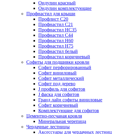
Ондулин красный
Ондулин комплектующие
Профнастил для крыши
Профлист С20
Профнастил С21
Профнастил НС35
Профнастил С44
Профнастил Н60
Профнастил Н75
Профнастил белый
Профнастил коричневый
Софиты для подшивки кровли
Cофит перфорированный
Софит виниловый
Софит металлический
Софит под дерево
J профиль для софитов
J фаска для софитов
Гранд лайн софиты виниловые
Софит коричневый
Комплектующие для софитов
Цементно-песчаная кровля
Минеральная черепица
Чердачные лестницы
Аксессуары для чердачных лестниц