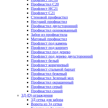
Профнастил С20
Профлист НС21
Профлист С21
Стеновой профнастил
Несущий профнастил
Профнастил двухсторонний
Профнастил оцинкованный
Забор из профнастила
Матовый профнастил
Профлист под камень
Профлист под кирпич
Профнастил под дерево
Профлист под дерево двухсторонний
Профлист белый
Профлист коричневый
Профлист стальной бархат
Профнастил бежевый
Профнастил Зеленый мох
Профнастил окрашенный
Профнастил серый
Профнастил синий
3Д (D) ограждения
3Д сетка для забора
Ворота из 3д сетки