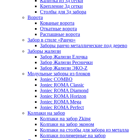
Калитка из 3д сетки
Крепление 3д сетки
Столбы для 3д забора
Ворота
Кованые ворота
Откатные ворота
Распашные ворота
Забор в стиле «Ранчо»
Заборы ранчо металлические под дерево
Заборы жалюзи
Забор Жалюзи Елочка
Забор Жалюзи Реснички
Забор Жалюзи ЭКО-Z
Модульные заборы из блоков
Joniec COMBO
Joniec ROMA Classic
Joniec ROMA Diamond
Joniec ROMA Horizon
Joniec ROMA Mega
Joniec ROMA Perfect
Колпаки на забор
Колпаки на забор Zking
Колпаки на забор эконом
Колпаки на столбы для забора из металла
Колпаки полимерные на забор