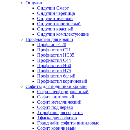
Ондулин
Ондулин Смарт
Ондулин черепица
Ондулин зеленый
Ондулин коричневый
Ондулин красный
Ондулин комплектующие
Профнастил для крыши
Профлист С20
Профнастил С21
Профнастил НС35
Профнастил С44
Профнастил Н60
Профнастил Н75
Профнастил белый
Профнастил коричневый
Софиты для подшивки кровли
Cофит перфорированный
Софит виниловый
Софит металлический
Софит под дерево
J профиль для софитов
J фаска для софитов
Гранд лайн софиты виниловые
Софит коричневый