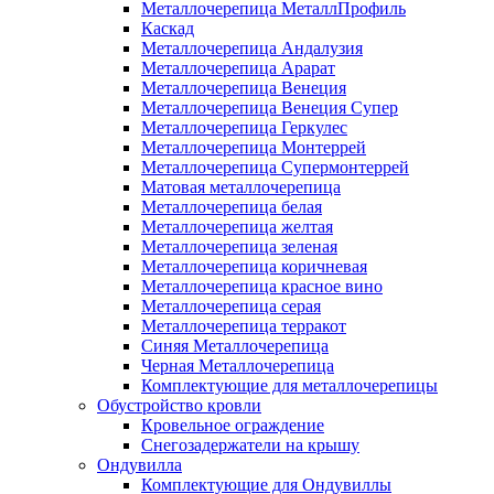
Металлочерепица МеталлПрофиль
Каскад
Металлочерепица Андалузия
Металлочерепица Арарат
Металлочерепица Венеция
Металлочерепица Венеция Супер
Металлочерепица Геркулес
Металлочерепица Монтеррей
Металлочерепица Супермонтеррей
Матовая металлочерепица
Металлочерепица белая
Металлочерепица желтая
Металлочерепица зеленая
Металлочерепица коричневая
Металлочерепица красное вино
Металлочерепица серая
Металлочерепица терракот
Синяя Металлочерепица
Черная Металлочерепица
Комплектующие для металлочерепицы
Обустройство кровли
Кровельное ограждение
Снегозадержатели на крышу
Ондувилла
Комплектующие для Ондувиллы