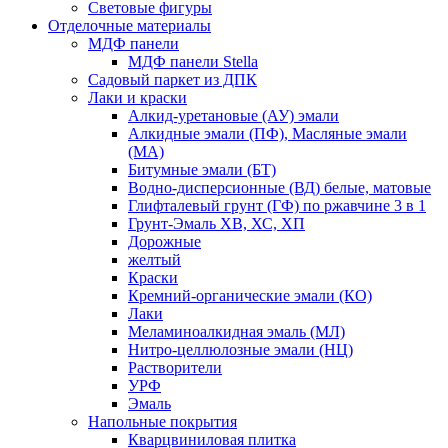
Световые фигуры
Отделочные материалы
МДФ панели
МДФ панели Stella
Садовый паркет из ДПК
Лаки и краски
Алкид-уретановые (АУ) эмали
Алкидные эмали (ПФ), Масляные эмали
(МА)
Битумные эмали (БТ)
Водно-дисперсионные (ВД) белые, матовые
Глифталевый грунт (ГФ) по ржавчине 3 в 1
Грунт-Эмаль ХВ, ХС, ХП
Дорожные
желтый
Краски
Кремний-органические эмали (КО)
Лаки
Меламиноалкидная эмаль (МЛ)
Нитро-целлюлозные эмали (НЦ)
Растворители
УРФ
Эмаль
Напольные покрытия
Кварцвиниловая плитка