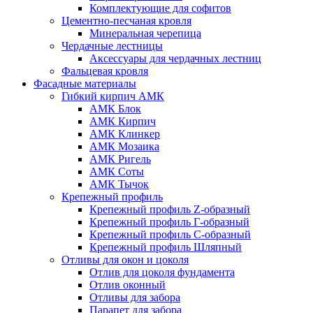
Комплектующие для софитов
Цементно-песчаная кровля
Минеральная черепица
Чердачные лестницы
Аксессуары для чердачных лестниц
Фальцевая кровля
Фасадные материалы
Гибкий кирпич АМК
АМК Блок
АМК Кирпич
АМК Клинкер
АМК Мозаика
АМК Ригель
АМК Соты
АМК Тычок
Крепежный профиль
Крепежный профиль Z-образный
Крепежный профиль Г-образный
Крепежный профиль С-образный
Крепежный профиль Шляпный
Отливы для окон и цоколя
Отлив для цоколя фундамента
Отлив оконный
Отливы для забора
Парапет для забора