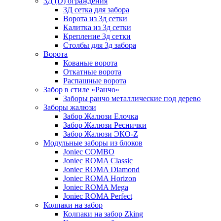
3Д (D) ограждения
3Д сетка для забора
Ворота из 3д сетки
Калитка из 3д сетки
Крепление 3д сетки
Столбы для 3д забора
Ворота
Кованые ворота
Откатные ворота
Распашные ворота
Забор в стиле «Ранчо»
Заборы ранчо металлические под дерево
Заборы жалюзи
Забор Жалюзи Елочка
Забор Жалюзи Реснички
Забор Жалюзи ЭКО-Z
Модульные заборы из блоков
Joniec COMBO
Joniec ROMA Classic
Joniec ROMA Diamond
Joniec ROMA Horizon
Joniec ROMA Mega
Joniec ROMA Perfect
Колпаки на забор
Колпаки на забор Zking