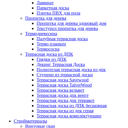
Ламинат
Паркетная доска
Плитка ПВХ для пола
Пропитка для дерева
Пропитка для дерева здоровый дом
Текстурол пропитка для дерева
Термодревесина
Палубная террасная доска
Термо планкен
Термососна
Террасная доска из ДПК
Грядки из ДПК
Декинг Террасная Доска
Полнотелая террасная доска из дпк
Ступени из террасной доски
Террасная доска Savewood
Террасная доска TalverWood
Террасная доска вельвет
Террасная доска дпк венге
Террасная доска дпк терракот
Террасная доска из ДПК бесшовная
Террасная доска из дпк серая
Террасная доска комплектующие
Стройматериалы
Винтовые сваи