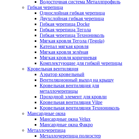
Водосточная система Металлпрофиль
Гибкая черепица
Однослойная гибкая черепица
Двухслойная гибкая черепица
Гибкая черепица Docke
Гибкая черепица Тегола
Гибкая черепица Технониколь
Мягкая кровля Тегола (Tegola)
Катепал мягкая кровля
Мягкая кровля зелёная
Мягкая кровля коричневая
Комплектующие для гибкой черепицы
Кровельная вентиляция
Аэратор кровельный
Вентиляционный выход на крышу
Кровельная вентиляция для
металлочерепицы
Проходной элемент для кровли
Кровельная вентиляция Vilpe
Кровельная вентиляция Технониколь
Мансардные окна
Мансардные окна Velux
Мансардные окна Факро
Металлочерепица
Металлочерепица полиэстер