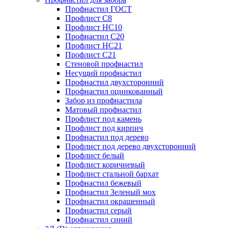
Профнастил ГОСТ
Профлист С8
Профлист НС10
Профнастил С20
Профлист НС21
Профлист С21
Стеновой профнастил
Несущий профнастил
Профнастил двухсторонний
Профнастил оцинкованный
Забор из профнастила
Матовый профнастил
Профлист под камень
Профлист под кирпич
Профнастил под дерево
Профлист под дерево двухсторонний
Профлист белый
Профлист коричневый
Профлист стальной бархат
Профнастил бежевый
Профнастил Зеленый мох
Профнастил окрашенный
Профнастил серый
Профнастил синий