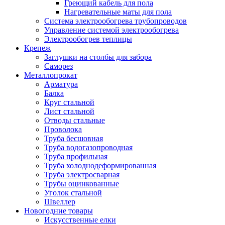
Греющий кабель для пола
Нагревательные маты для пола
Система электрообогрева трубопроводов
Управление системой электрообогрева
Электрообогрев теплицы
Крепеж
Заглушки на столбы для забора
Саморез
Металлопрокат
Арматура
Балка
Круг стальной
Лист стальной
Отводы стальные
Проволока
Труба бесшовная
Труба водогазопроводная
Труба профильная
Труба холоднодеформированная
Труба электросварная
Трубы оцинкованные
Уголок стальной
Швеллер
Новогодние товары
Искусственные елки