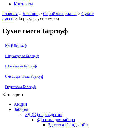
Контакты
Главная
>
Каталог
>
Стройматериалы
>
Сухие
смеси
> Бергауф сухие смеси
Сухие смеси Бергауф
Клей Бергауф
Штукатурка Бергауф
Шпаклевка Бергауф
Смесь для пола Бергауф
Грунтовка Бергауф
Категории
Акции
Заборы
3Д (D) ограждения
3Д сетка для забора
3д сетка Гранд Лайн