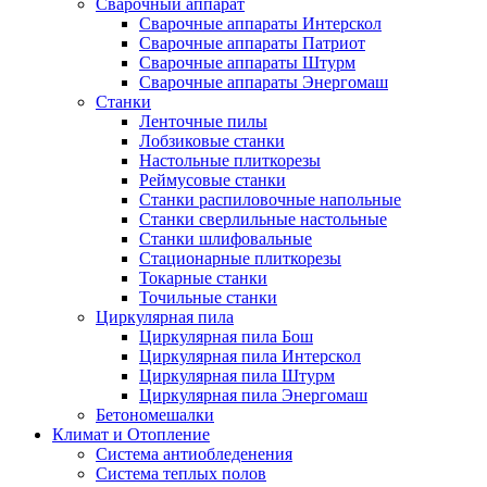
Сварочный аппарат
Сварочные аппараты Интерскол
Сварочные аппараты Патриот
Сварочные аппараты Штурм
Сварочные аппараты Энергомаш
Станки
Ленточные пилы
Лобзиковые станки
Настольные плиткорезы
Реймусовые станки
Станки распиловочные напольные
Станки сверлильные настольные
Станки шлифовальные
Стационарные плиткорезы
Токарные станки
Точильные станки
Циркулярная пила
Циркулярная пила Бош
Циркулярная пила Интерскол
Циркулярная пила Штурм
Циркулярная пила Энергомаш
Бетономешалки
Климат и Отопление
Система антиобледенения
Система теплых полов