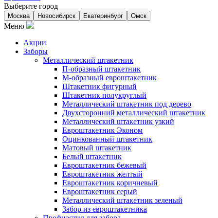
Выберите город
Москва
Новосибирск
Екатеринбург
Омск
Меню
Акции
Заборы
Металлический штакетник
П-образный штакетник
М-образный евроштакетник
Штакетник фигурный
Штакетник полукруглый
Металлический штакетник под дерево
Двухсторонний металлический штакетник
Металлический штакетник узкий
Евроштакетник Эконом
Оцинкованный штакетник
Матовый штакетник
Белый штакетник
Евроштакетник бежевый
Евроштакетник желтый
Евроштакетник коричневый
Евроштакетник серый
Металлический штакетник зеленый
Забор из евроштакетника
Профнастил для забора