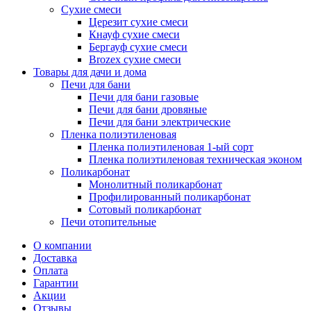
Сухие смеси
Церезит сухие смеси
Кнауф сухие смеси
Бергауф сухие смеси
Brozex сухие смеси
Товары для дачи и дома
Печи для бани
Печи для бани газовые
Печи для бани дровяные
Печи для бани электрические
Пленка полиэтиленовая
Пленка полиэтиленовая 1-ый сорт
Пленка полиэтиленовая техническая эконом
Поликарбонат
Монолитный поликарбонат
Профилированный поликарбонат
Сотовый поликарбонат
Печи отопительные
О компании
Доставка
Оплата
Гарантии
Акции
Отзывы