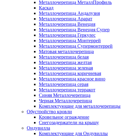
Металлочерепица МеталлПрофиль
Каскад
Металлочерепица Андалузия
Металлочерепица Арарат
Металлочерепица Венеция
Металлочерепица Венеция Супер
Металлочерепица Геркулес
Металлочерепица Монтеррей
Металлочерепица Супермонтеррей
Матовая металлочерепица
Металлочерепица белая
Металлочерепица желтая
Металлочерепица зеленая
Металлочерепица коричневая
Металлочерепица красное вино
Металлочерепица серая
Металлочерепица терракот
Синяя Металлочерепица
Черная Металлочерепица
Комплектующие для металлочерепицы
Обустройство кровли
Кровельное ограждение
Снегозадержатели на крышу
Ондувилла
Комплектующие для Ондувиллы