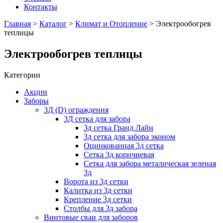
Контакты
Главная
>
Каталог
>
Климат и Отопление
> Электрообогрев
теплицы
Электрообогрев теплицы
Категории
Акции
Заборы
3Д (D) ограждения
3Д сетка для забора
3д сетка Гранд Лайн
3д сетка для забора эконом
Оцинкованная 3д сетка
Сетка 3д коричневая
Сетка для забора металическая зеленая
3д
Ворота из 3д сетки
Калитка из 3д сетки
Крепление 3д сетки
Столбы для 3д забора
Винтовые сваи для заборов