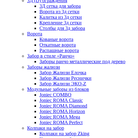
3Д (D) ограждения
3Д сетка для забора
Ворота из 3д сетки
Калитка из 3д сетки
Крепление 3д сетки
Столбы для 3д забора
Ворота
Кованые ворота
Откатные ворота
Распашные ворота
Забор в стиле «Ранчо»
Заборы ранчо металлические под дерево
Заборы жалюзи
Забор Жалюзи Елочка
Забор Жалюзи Реснички
Забор Жалюзи ЭКО-Z
Модульные заборы из блоков
Joniec COMBO
Joniec ROMA Classic
Joniec ROMA Diamond
Joniec ROMA Horizon
Joniec ROMA Mega
Joniec ROMA Perfect
Колпаки на забор
Колпаки на забор Zking