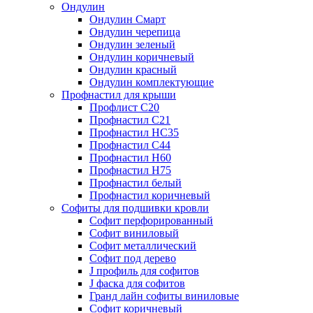
Ондулин
Ондулин Смарт
Ондулин черепица
Ондулин зеленый
Ондулин коричневый
Ондулин красный
Ондулин комплектующие
Профнастил для крыши
Профлист С20
Профнастил С21
Профнастил НС35
Профнастил С44
Профнастил Н60
Профнастил Н75
Профнастил белый
Профнастил коричневый
Софиты для подшивки кровли
Cофит перфорированный
Софит виниловый
Софит металлический
Софит под дерево
J профиль для софитов
J фаска для софитов
Гранд лайн софиты виниловые
Софит коричневый