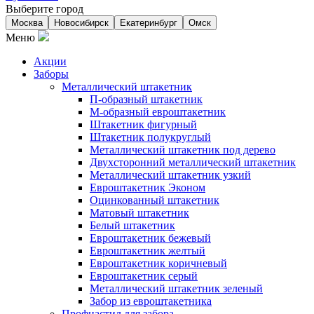
Выберите город
Москва
Новосибирск
Екатеринбург
Омск
Меню
Акции
Заборы
Металлический штакетник
П-образный штакетник
М-образный евроштакетник
Штакетник фигурный
Штакетник полукруглый
Металлический штакетник под дерево
Двухсторонний металлический штакетник
Металлический штакетник узкий
Евроштакетник Эконом
Оцинкованный штакетник
Матовый штакетник
Белый штакетник
Евроштакетник бежевый
Евроштакетник желтый
Евроштакетник коричневый
Евроштакетник серый
Металлический штакетник зеленый
Забор из евроштакетника
Профнастил для забора