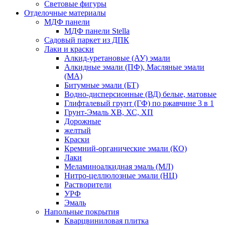
Световые фигуры
Отделочные материалы
МДФ панели
МДФ панели Stella
Садовый паркет из ДПК
Лаки и краски
Алкид-уретановые (АУ) эмали
Алкидные эмали (ПФ), Масляные эмали
(МА)
Битумные эмали (БТ)
Водно-дисперсионные (ВД) белые, матовые
Глифталевый грунт (ГФ) по ржавчине 3 в 1
Грунт-Эмаль ХВ, ХС, ХП
Дорожные
желтый
Краски
Кремний-органические эмали (КО)
Лаки
Меламиноалкидная эмаль (МЛ)
Нитро-целлюлозные эмали (НЦ)
Растворители
УРФ
Эмаль
Напольные покрытия
Кварцвиниловая плитка