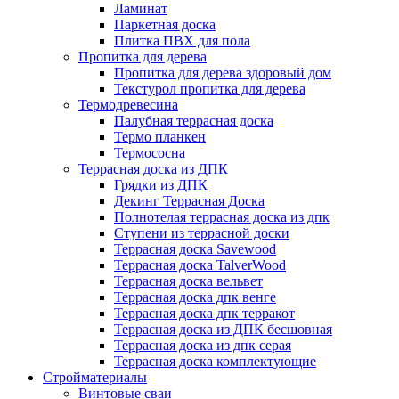
Ламинат
Паркетная доска
Плитка ПВХ для пола
Пропитка для дерева
Пропитка для дерева здоровый дом
Текстурол пропитка для дерева
Термодревесина
Палубная террасная доска
Термо планкен
Термососна
Террасная доска из ДПК
Грядки из ДПК
Декинг Террасная Доска
Полнотелая террасная доска из дпк
Ступени из террасной доски
Террасная доска Savewood
Террасная доска TalverWood
Террасная доска вельвет
Террасная доска дпк венге
Террасная доска дпк терракот
Террасная доска из ДПК бесшовная
Террасная доска из дпк серая
Террасная доска комплектующие
Стройматериалы
Винтовые сваи