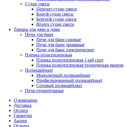
Сухие смеси
Церезит сухие смеси
Кнауф сухие смеси
Бергауф сухие смеси
Brozex сухие смеси
Товары для дачи и дома
Печи для бани
Печи для бани газовые
Печи для бани дровяные
Печи для бани электрические
Пленка полиэтиленовая
Пленка полиэтиленовая 1-ый сорт
Пленка полиэтиленовая техническая эконом
Поликарбонат
Монолитный поликарбонат
Профилированный поликарбонат
Сотовый поликарбонат
Печи отопительные
О компании
Доставка
Оплата
Гарантии
Акции
Отзывы