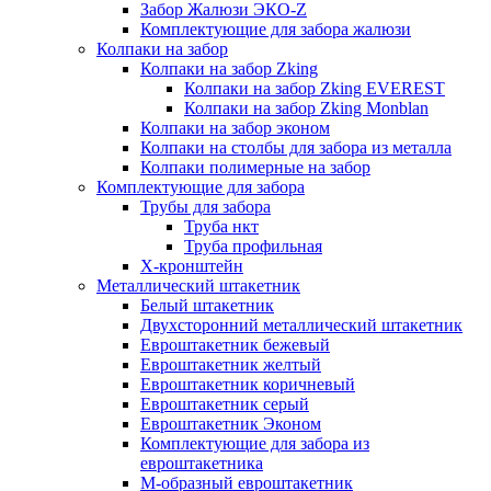
Забор Жалюзи ЭКО-Z
Комплектующие для забора жалюзи
Колпаки на забор
Колпаки на забор Zking
Колпаки на забор Zking EVEREST
Колпаки на забор Zking Monblan
Колпаки на забор эконом
Колпаки на столбы для забора из металла
Колпаки полимерные на забор
Комплектующие для забора
Трубы для забора
Труба нкт
Труба профильная
Х-кронштейн
Металлический штакетник
Белый штакетник
Двухсторонний металлический штакетник
Евроштакетник бежевый
Евроштакетник желтый
Евроштакетник коричневый
Евроштакетник серый
Евроштакетник Эконом
Комплектующие для забора из
евроштакетника
М-образный евроштакетник