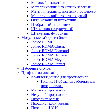
Матовый штакетник
Металлический штакетник зеленый
Металлический штакетник под дерево
Металлический штакетник узкий
Оцинкованный штакетник
П-образный штакетник
Штакетник полукруглый
Штакетник фигурный
Модульные заборы из блоков
Joniec COMBO
Joniec ROMA Classic
Joniec ROMA Diamond
Joniec ROMA Horizon
Joniec ROMA Mega
Joniec ROMA Perfect
Наборные столбы
Профнастил для забора
Комплектующие для профнастила
Планка П-образная заборная для
профнастила
Матовый профнастил
Несущий профнастил
Профлист белый
Профлист коричневый
Профлист НС10