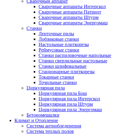
Сварочный аппарат
Сварочные аппараты Интерскол
Сварочные аппараты Патриот
Сварочные аппараты Штурм
Сварочные аппараты Энергомаш
Станки
Ленточные пилы
Лобзиковые станки
Настольные плиткорезы
Реймусовые станки
Станки распиловочные напольные
Станки сверлильные настольные
Станки шлифовальные
Стационарные плиткорезы
Токарные станки
Точильные станки
Циркулярная пила
Циркулярная пила Бош
Циркулярная пила Интерскол
Циркулярная пила Штурм
Циркулярная пила Энергомаш
Бетономешалки
Климат и Отопление
Система антиобледенения
Система теплых полов