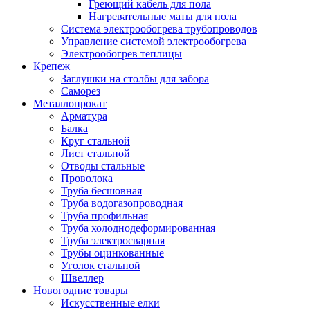
Греющий кабель для пола
Нагревательные маты для пола
Система электрообогрева трубопроводов
Управление системой электрообогрева
Электрообогрев теплицы
Крепеж
Заглушки на столбы для забора
Саморез
Металлопрокат
Арматура
Балка
Круг стальной
Лист стальной
Отводы стальные
Проволока
Труба бесшовная
Труба водогазопроводная
Труба профильная
Труба холоднодеформированная
Труба электросварная
Трубы оцинкованные
Уголок стальной
Швеллер
Новогодние товары
Искусственные елки