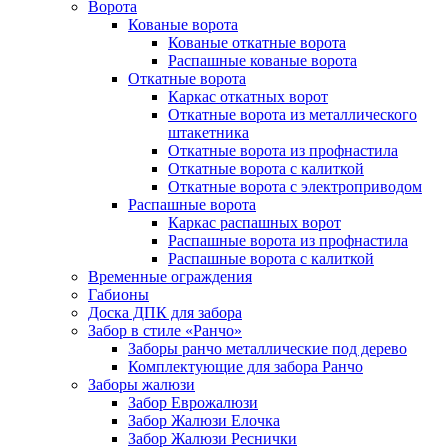
Ворота
Кованые ворота
Кованые откатные ворота
Распашные кованые ворота
Откатные ворота
Каркас откатных ворот
Откатные ворота из металлического
штакетника
Откатные ворота из профнастила
Откатные ворота с калиткой
Откатные ворота с электроприводом
Распашные ворота
Каркас распашных ворот
Распашные ворота из профнастила
Распашные ворота с калиткой
Временные ограждения
Габионы
Доска ДПК для забора
Забор в стиле «Ранчо»
Заборы ранчо металлические под дерево
Комплектующие для забора Ранчо
Заборы жалюзи
Забор Еврожалюзи
Забор Жалюзи Елочка
Забор Жалюзи Реснички