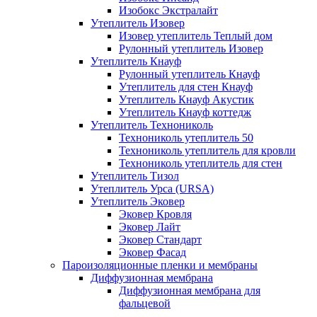
Изобокс Экстралайт
Утеплитель Изовер
Изовер утеплитель Теплый дом
Рулонный утеплитель Изовер
Утеплитель Кнауф
Рулонный утеплитель Кнауф
Утеплитель для стен Кнауф
Утеплитель Кнауф Акустик
Утеплитель Кнауф коттедж
Утеплитель Технониколь
Технониколь утеплитель 50
Технониколь утеплитель для кровли
Технониколь утеплитель для стен
Утеплитель Тизол
Утеплитель Урса (URSA)
Утеплитель Эковер
Эковер Кровля
Эковер Лайт
Эковер Стандарт
Эковер Фасад
Пароизоляционные пленки и мембраны
Диффузионная мембрана
Диффузионная мембрана для
фальцевой