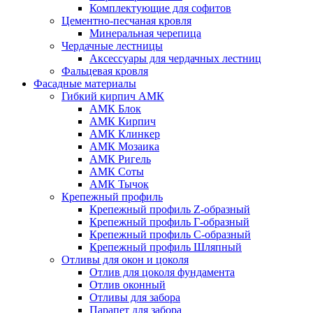
Комплектующие для софитов
Цементно-песчаная кровля
Минеральная черепица
Чердачные лестницы
Аксессуары для чердачных лестниц
Фальцевая кровля
Фасадные материалы
Гибкий кирпич АМК
АМК Блок
АМК Кирпич
АМК Клинкер
АМК Мозаика
АМК Ригель
АМК Соты
АМК Тычок
Крепежный профиль
Крепежный профиль Z-образный
Крепежный профиль Г-образный
Крепежный профиль С-образный
Крепежный профиль Шляпный
Отливы для окон и цоколя
Отлив для цоколя фундамента
Отлив оконный
Отливы для забора
Парапет для забора