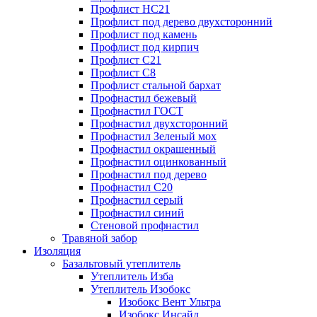
Профлист НС21
Профлист под дерево двухсторонний
Профлист под камень
Профлист под кирпич
Профлист С21
Профлист С8
Профлист стальной бархат
Профнастил бежевый
Профнастил ГОСТ
Профнастил двухсторонний
Профнастил Зеленый мох
Профнастил окрашенный
Профнастил оцинкованный
Профнастил под дерево
Профнастил С20
Профнастил серый
Профнастил синий
Стеновой профнастил
Травяной забор
Изоляция
Базальтовый утеплитель
Утеплитель Изба
Утеплитель Изобокс
Изобокс Вент Ультра
Изобокс Инсайд