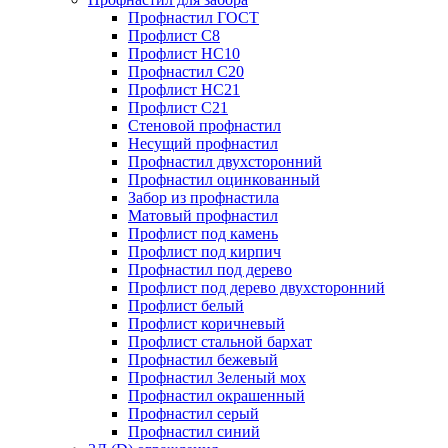
Профнастил ГОСТ
Профлист С8
Профлист НС10
Профнастил С20
Профлист НС21
Профлист С21
Стеновой профнастил
Несущий профнастил
Профнастил двухсторонний
Профнастил оцинкованный
Забор из профнастила
Матовый профнастил
Профлист под камень
Профлист под кирпич
Профнастил под дерево
Профлист под дерево двухсторонний
Профлист белый
Профлист коричневый
Профлист стальной бархат
Профнастил бежевый
Профнастил Зеленый мох
Профнастил окрашенный
Профнастил серый
Профнастил синий