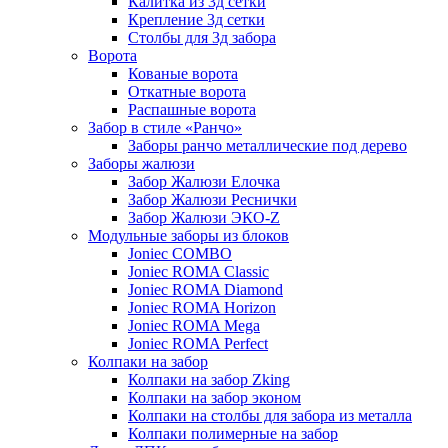
Калитка из 3д сетки
Крепление 3д сетки
Столбы для 3д забора
Ворота
Кованые ворота
Откатные ворота
Распашные ворота
Забор в стиле «Ранчо»
Заборы ранчо металлические под дерево
Заборы жалюзи
Забор Жалюзи Елочка
Забор Жалюзи Реснички
Забор Жалюзи ЭКО-Z
Модульные заборы из блоков
Joniec COMBO
Joniec ROMA Classic
Joniec ROMA Diamond
Joniec ROMA Horizon
Joniec ROMA Mega
Joniec ROMA Perfect
Колпаки на забор
Колпаки на забор Zking
Колпаки на забор эконом
Колпаки на столбы для забора из металла
Колпаки полимерные на забор