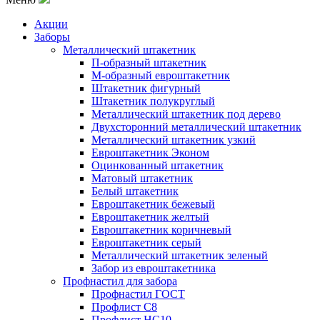
Акции
Заборы
Металлический штакетник
П-образный штакетник
М-образный евроштакетник
Штакетник фигурный
Штакетник полукруглый
Металлический штакетник под дерево
Двухсторонний металлический штакетник
Металлический штакетник узкий
Евроштакетник Эконом
Оцинкованный штакетник
Матовый штакетник
Белый штакетник
Евроштакетник бежевый
Евроштакетник желтый
Евроштакетник коричневый
Евроштакетник серый
Металлический штакетник зеленый
Забор из евроштакетника
Профнастил для забора
Профнастил ГОСТ
Профлист С8
Профлист НС10