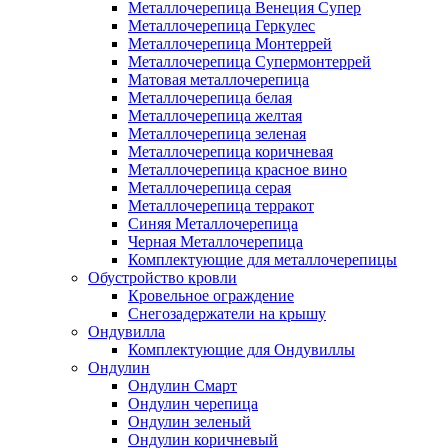
Металлочерепица Венеция Супер
Металлочерепица Геркулес
Металлочерепица Монтеррей
Металлочерепица Супермонтеррей
Матовая металлочерепица
Металлочерепица белая
Металлочерепица желтая
Металлочерепица зеленая
Металлочерепица коричневая
Металлочерепица красное вино
Металлочерепица серая
Металлочерепица терракот
Синяя Металлочерепица
Черная Металлочерепица
Комплектующие для металлочерепицы
Обустройство кровли
Кровельное ограждение
Снегозадержатели на крышу
Ондувилла
Комплектующие для Ондувиллы
Ондулин
Ондулин Смарт
Ондулин черепица
Ондулин зеленый
Ондулин коричневый