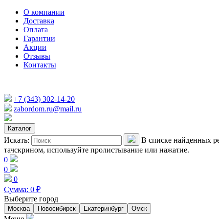
О компании
Доставка
Оплата
Гарантии
Акции
Отзывы
Контакты
+7 (343) 302-14-20
zabordom.ru@mail.ru
Каталог
Искать:
В списке найденных ре
тачскрином, используйте пролистывание или нажатие.
0
0
0
Сумма:
0
₽
Выберите город
Москва
Новосибирск
Екатеринбург
Омск
Меню