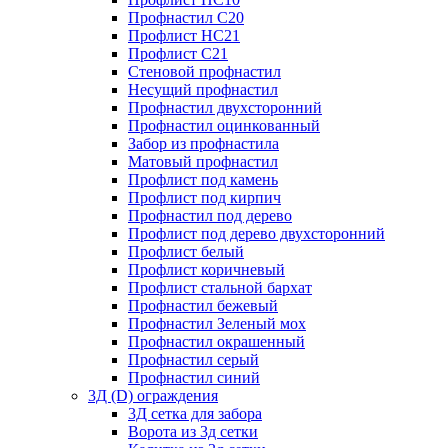
Профнастил С20
Профлист НС21
Профлист С21
Стеновой профнастил
Несущий профнастил
Профнастил двухсторонний
Профнастил оцинкованный
Забор из профнастила
Матовый профнастил
Профлист под камень
Профлист под кирпич
Профнастил под дерево
Профлист под дерево двухсторонний
Профлист белый
Профлист коричневый
Профлист стальной бархат
Профнастил бежевый
Профнастил Зеленый мох
Профнастил окрашенный
Профнастил серый
Профнастил синий
3Д (D) ограждения
3Д сетка для забора
Ворота из 3д сетки