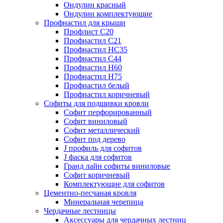
Ондулин красный
Ондулин комплектующие
Профнастил для крыши
Профлист С20
Профнастил С21
Профнастил НС35
Профнастил С44
Профнастил Н60
Профнастил Н75
Профнастил белый
Профнастил коричневый
Софиты для подшивки кровли
Cофит перфорированный
Софит виниловый
Софит металлический
Софит под дерево
J профиль для софитов
J фаска для софитов
Гранд лайн софиты виниловые
Софит коричневый
Комплектующие для софитов
Цементно-песчаная кровля
Минеральная черепица
Чердачные лестницы
Аксессуары для чердачных лестниц