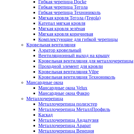
Гибкая черепица Docke
Гибкая черепица Тегола
Гибкая черепица Технониколь
Мягкая кровля Тегола (Tegola)
Катепал мягкая кровля
Мягкая кровля зелёная
Мягкая кровля коричневая
Комплектующие для гибкой черепицы
Кровельная вентиляция
Аэратор кровельный
Вентиляционный выход на крышу
Кровельная вентиляция для металлочерепицы
Проходной элемент для кровли
Кровельная вентиляция Vilpe
Кровельная вентиляция Технониколь
Мансардные окна
Мансардные окна Velux
Мансардные окна Факро
Металлочерепица
Металлочерепица полиэстер
Металлочерепица МеталлПрофиль
Каскад
Металлочерепица Андалузия
Металлочерепица Арарат
Металлочерепица Венеция