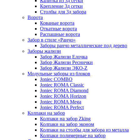
Калитка из 3д сетки
Крепление 3д сетки
Столбы для 3д забора
Ворота
Кованые ворота
Откатные ворота
Распашные ворота
Забор в стиле «Ранчо»
Заборы ранчо металлические под дерево
Заборы жалюзи
Забор Жалюзи Елочка
Забор Жалюзи Реснички
Забор Жалюзи ЭКО-Z
Модульные заборы из блоков
Joniec COMBO
Joniec ROMA Classic
Joniec ROMA Diamond
Joniec ROMA Horizon
Joniec ROMA Mega
Joniec ROMA Perfect
Колпаки на забор
Колпаки на забор Zking
Колпаки на забор эконом
Колпаки на столбы для забора из металла
Колпаки полимерные на забор