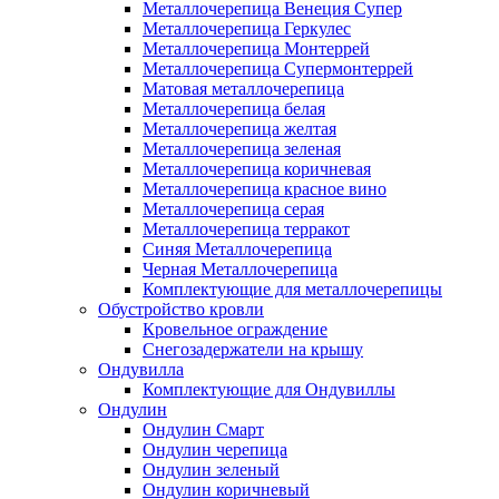
Металлочерепица Венеция Супер
Металлочерепица Геркулес
Металлочерепица Монтеррей
Металлочерепица Супермонтеррей
Матовая металлочерепица
Металлочерепица белая
Металлочерепица желтая
Металлочерепица зеленая
Металлочерепица коричневая
Металлочерепица красное вино
Металлочерепица серая
Металлочерепица терракот
Синяя Металлочерепица
Черная Металлочерепица
Комплектующие для металлочерепицы
Обустройство кровли
Кровельное ограждение
Снегозадержатели на крышу
Ондувилла
Комплектующие для Ондувиллы
Ондулин
Ондулин Смарт
Ондулин черепица
Ондулин зеленый
Ондулин коричневый