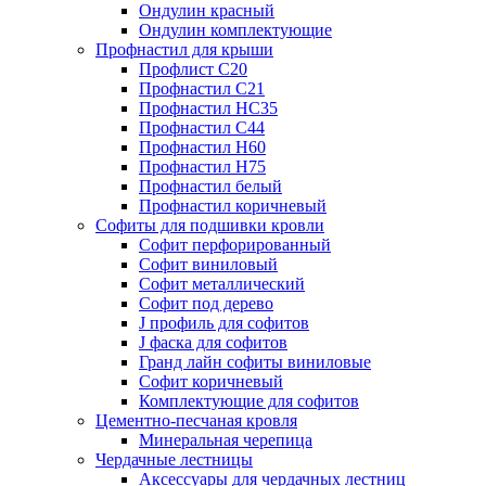
Ондулин красный
Ондулин комплектующие
Профнастил для крыши
Профлист С20
Профнастил С21
Профнастил НС35
Профнастил С44
Профнастил Н60
Профнастил Н75
Профнастил белый
Профнастил коричневый
Софиты для подшивки кровли
Cофит перфорированный
Софит виниловый
Софит металлический
Софит под дерево
J профиль для софитов
J фаска для софитов
Гранд лайн софиты виниловые
Софит коричневый
Комплектующие для софитов
Цементно-песчаная кровля
Минеральная черепица
Чердачные лестницы
Аксессуары для чердачных лестниц