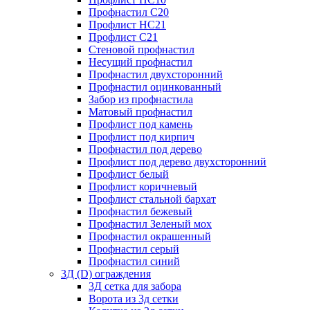
Профнастил С20
Профлист НС21
Профлист С21
Стеновой профнастил
Несущий профнастил
Профнастил двухсторонний
Профнастил оцинкованный
Забор из профнастила
Матовый профнастил
Профлист под камень
Профлист под кирпич
Профнастил под дерево
Профлист под дерево двухсторонний
Профлист белый
Профлист коричневый
Профлист стальной бархат
Профнастил бежевый
Профнастил Зеленый мох
Профнастил окрашенный
Профнастил серый
Профнастил синий
3Д (D) ограждения
3Д сетка для забора
Ворота из 3д сетки