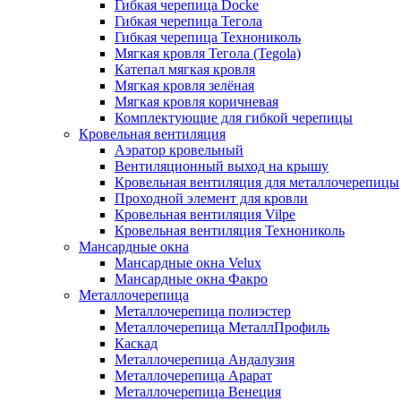
Гибкая черепица Docke
Гибкая черепица Тегола
Гибкая черепица Технониколь
Мягкая кровля Тегола (Tegola)
Катепал мягкая кровля
Мягкая кровля зелёная
Мягкая кровля коричневая
Комплектующие для гибкой черепицы
Кровельная вентиляция
Аэратор кровельный
Вентиляционный выход на крышу
Кровельная вентиляция для металлочерепицы
Проходной элемент для кровли
Кровельная вентиляция Vilpe
Кровельная вентиляция Технониколь
Мансардные окна
Мансардные окна Velux
Мансардные окна Факро
Металлочерепица
Металлочерепица полиэстер
Металлочерепица МеталлПрофиль
Каскад
Металлочерепица Андалузия
Металлочерепица Арарат
Металлочерепица Венеция