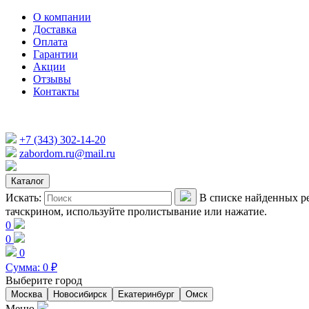
О компании
Доставка
Оплата
Гарантии
Акции
Отзывы
Контакты
+7 (343) 302-14-20
zabordom.ru@mail.ru
Каталог
Искать:
В списке найденных ре
тачскрином, используйте пролистывание или нажатие.
0
0
0
Сумма:
0
₽
Выберите город
Москва
Новосибирск
Екатеринбург
Омск
Меню