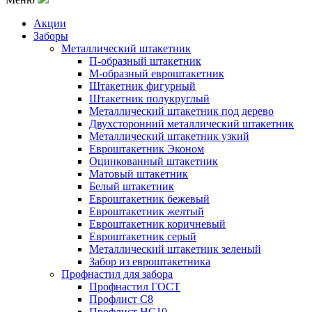
Акции
Заборы
Металлический штакетник
П-образный штакетник
М-образный евроштакетник
Штакетник фигурный
Штакетник полукруглый
Металлический штакетник под дерево
Двухсторонний металлический штакетник
Металлический штакетник узкий
Евроштакетник Эконом
Оцинкованный штакетник
Матовый штакетник
Белый штакетник
Евроштакетник бежевый
Евроштакетник желтый
Евроштакетник коричневый
Евроштакетник серый
Металлический штакетник зеленый
Забор из евроштакетника
Профнастил для забора
Профнастил ГОСТ
Профлист С8
Профлист НС10