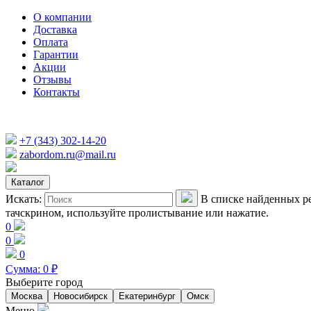
О компании
Доставка
Оплата
Гарантии
Акции
Отзывы
Контакты
+7 (343) 302-14-20
zabordom.ru@mail.ru
Каталог
Искать:
В списке найденных ре
тачскрином, используйте пролистывание или нажатие.
0
0
0
Сумма:
0
₽
Выберите город
Москва
Новосибирск
Екатеринбург
Омск
Меню