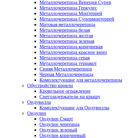
Металлочерепица Венеция Супер
Металлочерепица Геркулес
Металлочерепица Монтеррей
Металлочерепица Супермонтеррей
Матовая металлочерепица
Металлочерепица белая
Металлочерепица желтая
Металлочерепица зеленая
Металлочерепица коричневая
Металлочерепица красное вино
Металлочерепица серая
Металлочерепица терракот
Синяя Металлочерепица
Черная Металлочерепица
Комплектующие для металлочерепицы
Обустройство кровли
Кровельное ограждение
Снегозадержатели на крышу
Ондувилла
Комплектующие для Ондувиллы
Ондулин
Ондулин Смарт
Ондулин черепица
Ондулин зеленый
Ондулин коричневый