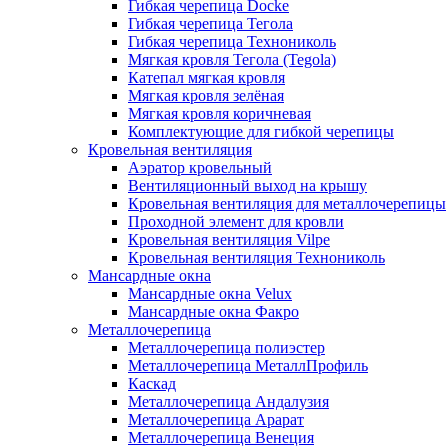
Гибкая черепица Docke
Гибкая черепица Тегола
Гибкая черепица Технониколь
Мягкая кровля Тегола (Tegola)
Катепал мягкая кровля
Мягкая кровля зелёная
Мягкая кровля коричневая
Комплектующие для гибкой черепицы
Кровельная вентиляция
Аэратор кровельный
Вентиляционный выход на крышу
Кровельная вентиляция для металлочерепицы
Проходной элемент для кровли
Кровельная вентиляция Vilpe
Кровельная вентиляция Технониколь
Мансардные окна
Мансардные окна Velux
Мансардные окна Факро
Металлочерепица
Металлочерепица полиэстер
Металлочерепица МеталлПрофиль
Каскад
Металлочерепица Андалузия
Металлочерепица Арарат
Металлочерепица Венеция