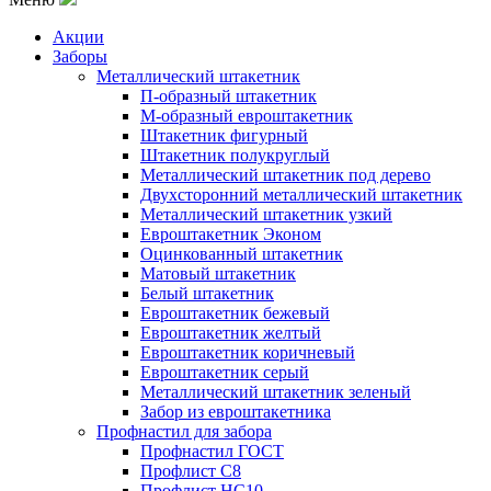
Акции
Заборы
Металлический штакетник
П-образный штакетник
М-образный евроштакетник
Штакетник фигурный
Штакетник полукруглый
Металлический штакетник под дерево
Двухсторонний металлический штакетник
Металлический штакетник узкий
Евроштакетник Эконом
Оцинкованный штакетник
Матовый штакетник
Белый штакетник
Евроштакетник бежевый
Евроштакетник желтый
Евроштакетник коричневый
Евроштакетник серый
Металлический штакетник зеленый
Забор из евроштакетника
Профнастил для забора
Профнастил ГОСТ
Профлист С8
Профлист НС10