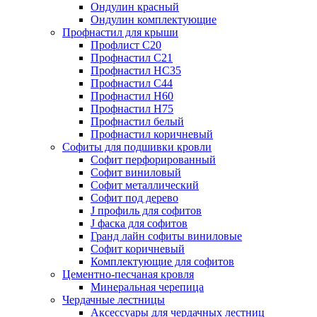
Ондулин красный
Ондулин комплектующие
Профнастил для крыши
Профлист С20
Профнастил С21
Профнастил НС35
Профнастил С44
Профнастил Н60
Профнастил Н75
Профнастил белый
Профнастил коричневый
Софиты для подшивки кровли
Cофит перфорированный
Софит виниловый
Софит металлический
Софит под дерево
J профиль для софитов
J фаска для софитов
Гранд лайн софиты виниловые
Софит коричневый
Комплектующие для софитов
Цементно-песчаная кровля
Минеральная черепица
Чердачные лестницы
Аксессуары для чердачных лестниц