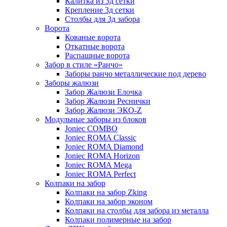
Калитка из 3д сетки
Крепление 3д сетки
Столбы для 3д забора
Ворота
Кованые ворота
Откатные ворота
Распашные ворота
Забор в стиле «Ранчо»
Заборы ранчо металлические под дерево
Заборы жалюзи
Забор Жалюзи Елочка
Забор Жалюзи Реснички
Забор Жалюзи ЭКО-Z
Модульные заборы из блоков
Joniec COMBO
Joniec ROMA Classic
Joniec ROMA Diamond
Joniec ROMA Horizon
Joniec ROMA Mega
Joniec ROMA Perfect
Колпаки на забор
Колпаки на забор Zking
Колпаки на забор эконом
Колпаки на столбы для забора из металла
Колпаки полимерные на забор