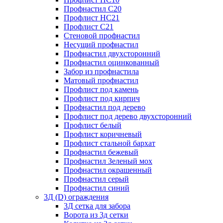
Профнастил С20
Профлист НС21
Профлист С21
Стеновой профнастил
Несущий профнастил
Профнастил двухсторонний
Профнастил оцинкованный
Забор из профнастила
Матовый профнастил
Профлист под камень
Профлист под кирпич
Профнастил под дерево
Профлист под дерево двухсторонний
Профлист белый
Профлист коричневый
Профлист стальной бархат
Профнастил бежевый
Профнастил Зеленый мох
Профнастил окрашенный
Профнастил серый
Профнастил синий
3Д (D) ограждения
3Д сетка для забора
Ворота из 3д сетки