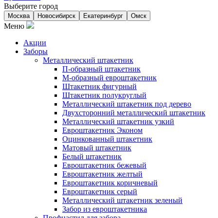
Выберите город
Москва
Новосибирск
Екатеринбург
Омск
Меню
Акции
Заборы
Металлический штакетник
П-образный штакетник
М-образный евроштакетник
Штакетник фигурный
Штакетник полукруглый
Металлический штакетник под дерево
Двухсторонний металлический штакетник
Металлический штакетник узкий
Евроштакетник Эконом
Оцинкованный штакетник
Матовый штакетник
Белый штакетник
Евроштакетник бежевый
Евроштакетник желтый
Евроштакетник коричневый
Евроштакетник серый
Металлический штакетник зеленый
Забор из евроштакетника
Профнастил для забора