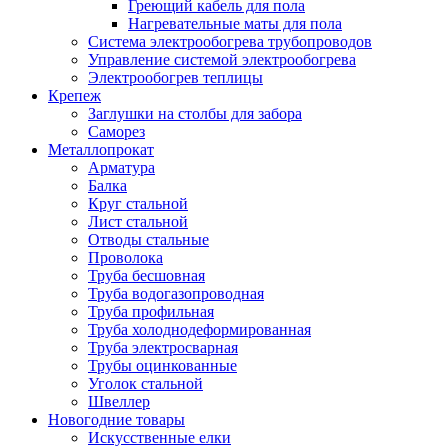
Греющий кабель для пола
Нагревательные маты для пола
Система электрообогрева трубопроводов
Управление системой электрообогрева
Электрообогрев теплицы
Крепеж
Заглушки на столбы для забора
Саморез
Металлопрокат
Арматура
Балка
Круг стальной
Лист стальной
Отводы стальные
Проволока
Труба бесшовная
Труба водогазопроводная
Труба профильная
Труба холоднодеформированная
Труба электросварная
Трубы оцинкованные
Уголок стальной
Швеллер
Новогодние товары
Искусственные елки