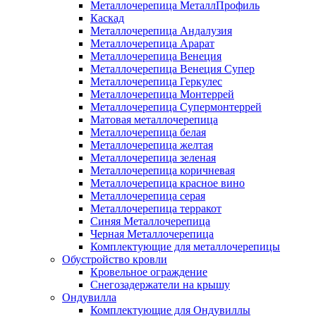
Металлочерепица МеталлПрофиль
Каскад
Металлочерепица Андалузия
Металлочерепица Арарат
Металлочерепица Венеция
Металлочерепица Венеция Супер
Металлочерепица Геркулес
Металлочерепица Монтеррей
Металлочерепица Супермонтеррей
Матовая металлочерепица
Металлочерепица белая
Металлочерепица желтая
Металлочерепица зеленая
Металлочерепица коричневая
Металлочерепица красное вино
Металлочерепица серая
Металлочерепица терракот
Синяя Металлочерепица
Черная Металлочерепица
Комплектующие для металлочерепицы
Обустройство кровли
Кровельное ограждение
Снегозадержатели на крышу
Ондувилла
Комплектующие для Ондувиллы