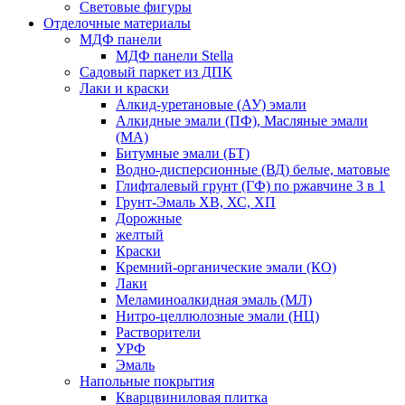
Световые фигуры
Отделочные материалы
МДФ панели
МДФ панели Stella
Садовый паркет из ДПК
Лаки и краски
Алкид-уретановые (АУ) эмали
Алкидные эмали (ПФ), Масляные эмали
(МА)
Битумные эмали (БТ)
Водно-дисперсионные (ВД) белые, матовые
Глифталевый грунт (ГФ) по ржавчине 3 в 1
Грунт-Эмаль ХВ, ХС, ХП
Дорожные
желтый
Краски
Кремний-органические эмали (КО)
Лаки
Меламиноалкидная эмаль (МЛ)
Нитро-целлюлозные эмали (НЦ)
Растворители
УРФ
Эмаль
Напольные покрытия
Кварцвиниловая плитка