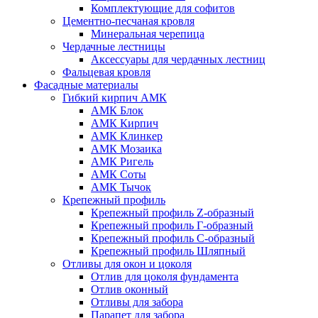
Комплектующие для софитов
Цементно-песчаная кровля
Минеральная черепица
Чердачные лестницы
Аксессуары для чердачных лестниц
Фальцевая кровля
Фасадные материалы
Гибкий кирпич АМК
АМК Блок
АМК Кирпич
АМК Клинкер
АМК Мозаика
АМК Ригель
АМК Соты
АМК Тычок
Крепежный профиль
Крепежный профиль Z-образный
Крепежный профиль Г-образный
Крепежный профиль С-образный
Крепежный профиль Шляпный
Отливы для окон и цоколя
Отлив для цоколя фундамента
Отлив оконный
Отливы для забора
Парапет для забора