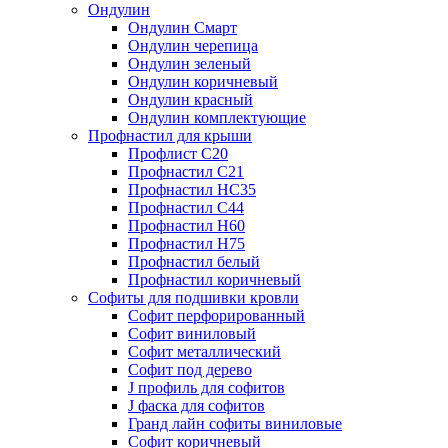
Ондулин
Ондулин Смарт
Ондулин черепица
Ондулин зеленый
Ондулин коричневый
Ондулин красный
Ондулин комплектующие
Профнастил для крыши
Профлист С20
Профнастил С21
Профнастил НС35
Профнастил С44
Профнастил Н60
Профнастил Н75
Профнастил белый
Профнастил коричневый
Софиты для подшивки кровли
Cофит перфорированный
Софит виниловый
Софит металлический
Софит под дерево
J профиль для софитов
J фаска для софитов
Гранд лайн софиты виниловые
Софит коричневый