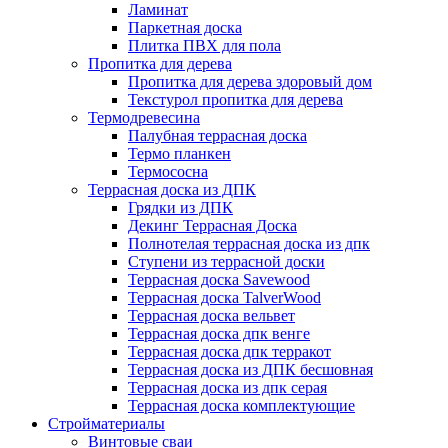
Ламинат
Паркетная доска
Плитка ПВХ для пола
Пропитка для дерева
Пропитка для дерева здоровый дом
Текстурол пропитка для дерева
Термодревесина
Палубная террасная доска
Термо планкен
Термососна
Террасная доска из ДПК
Грядки из ДПК
Декинг Террасная Доска
Полнотелая террасная доска из дпк
Ступени из террасной доски
Террасная доска Savewood
Террасная доска TalverWood
Террасная доска вельвет
Террасная доска дпк венге
Террасная доска дпк терракот
Террасная доска из ДПК бесшовная
Террасная доска из дпк серая
Террасная доска комплектующие
Стройматериалы
Винтовые сваи