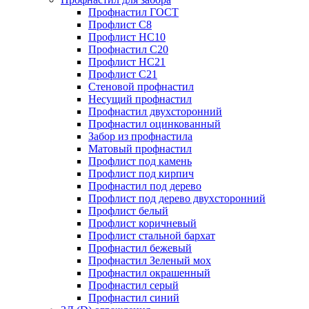
Профнастил ГОСТ
Профлист С8
Профлист НС10
Профнастил С20
Профлист НС21
Профлист С21
Стеновой профнастил
Несущий профнастил
Профнастил двухсторонний
Профнастил оцинкованный
Забор из профнастила
Матовый профнастил
Профлист под камень
Профлист под кирпич
Профнастил под дерево
Профлист под дерево двухсторонний
Профлист белый
Профлист коричневый
Профлист стальной бархат
Профнастил бежевый
Профнастил Зеленый мох
Профнастил окрашенный
Профнастил серый
Профнастил синий