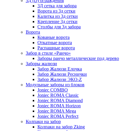
3Д (D) ограждения
3Д сетка для забора
Ворота из 3д сетки
Калитка из 3д сетки
Крепление 3д сетки
Столбы для 3д забора
Ворота
Кованые ворота
Откатные ворота
Распашные ворота
Забор в стиле «Ранчо»
Заборы ранчо металлические под дерево
Заборы жалюзи
Забор Жалюзи Елочка
Забор Жалюзи Реснички
Забор Жалюзи ЭКО-Z
Модульные заборы из блоков
Joniec COMBO
Joniec ROMA Classic
Joniec ROMA Diamond
Joniec ROMA Horizon
Joniec ROMA Mega
Joniec ROMA Perfect
Колпаки на забор
Колпаки на забор Zking