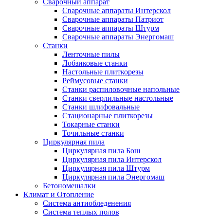
Сварочный аппарат
Сварочные аппараты Интерскол
Сварочные аппараты Патриот
Сварочные аппараты Штурм
Сварочные аппараты Энергомаш
Станки
Ленточные пилы
Лобзиковые станки
Настольные плиткорезы
Реймусовые станки
Станки распиловочные напольные
Станки сверлильные настольные
Станки шлифовальные
Стационарные плиткорезы
Токарные станки
Точильные станки
Циркулярная пила
Циркулярная пила Бош
Циркулярная пила Интерскол
Циркулярная пила Штурм
Циркулярная пила Энергомаш
Бетономешалки
Климат и Отопление
Система антиобледенения
Система теплых полов