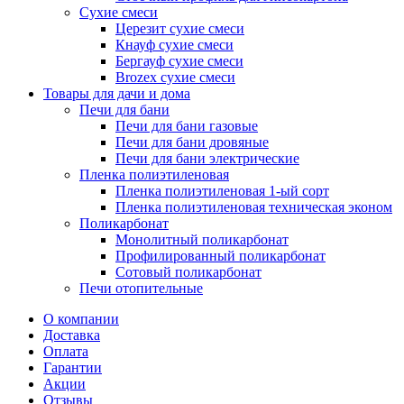
Сухие смеси
Церезит сухие смеси
Кнауф сухие смеси
Бергауф сухие смеси
Brozex сухие смеси
Товары для дачи и дома
Печи для бани
Печи для бани газовые
Печи для бани дровяные
Печи для бани электрические
Пленка полиэтиленовая
Пленка полиэтиленовая 1-ый сорт
Пленка полиэтиленовая техническая эконом
Поликарбонат
Монолитный поликарбонат
Профилированный поликарбонат
Сотовый поликарбонат
Печи отопительные
О компании
Доставка
Оплата
Гарантии
Акции
Отзывы