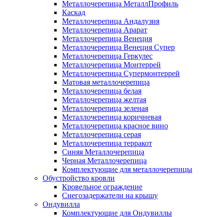
Металлочерепица МеталлПрофиль
Каскад
Металлочерепица Андалузия
Металлочерепица Арарат
Металлочерепица Венеция
Металлочерепица Венеция Супер
Металлочерепица Геркулес
Металлочерепица Монтеррей
Металлочерепица Супермонтеррей
Матовая металлочерепица
Металлочерепица белая
Металлочерепица желтая
Металлочерепица зеленая
Металлочерепица коричневая
Металлочерепица красное вино
Металлочерепица серая
Металлочерепица терракот
Синяя Металлочерепица
Черная Металлочерепица
Комплектующие для металлочерепицы
Обустройство кровли
Кровельное ограждение
Снегозадержатели на крышу
Ондувилла
Комплектующие для Ондувиллы