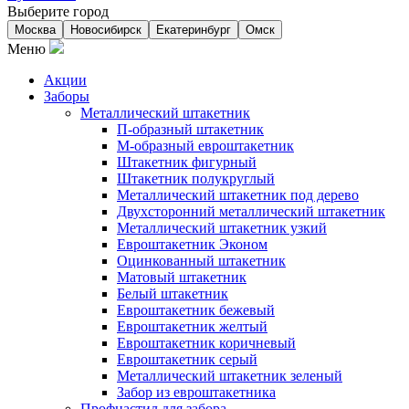
Выберите город
Москва
Новосибирск
Екатеринбург
Омск
Меню
Акции
Заборы
Металлический штакетник
П-образный штакетник
М-образный евроштакетник
Штакетник фигурный
Штакетник полукруглый
Металлический штакетник под дерево
Двухсторонний металлический штакетник
Металлический штакетник узкий
Евроштакетник Эконом
Оцинкованный штакетник
Матовый штакетник
Белый штакетник
Евроштакетник бежевый
Евроштакетник желтый
Евроштакетник коричневый
Евроштакетник серый
Металлический штакетник зеленый
Забор из евроштакетника
Профнастил для забора