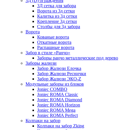
3Д (D) ограждения
3Д сетка для забора
Ворота из 3д сетки
Калитка из 3д сетки
Крепление 3д сетки
Столбы для 3д забора
Ворота
Кованые ворота
Откатные ворота
Распашные ворота
Забор в стиле «Ранчо»
Заборы ранчо металлические под дерево
Заборы жалюзи
Забор Жалюзи Елочка
Забор Жалюзи Реснички
Забор Жалюзи ЭКО-Z
Модульные заборы из блоков
Joniec COMBO
Joniec ROMA Classic
Joniec ROMA Diamond
Joniec ROMA Horizon
Joniec ROMA Mega
Joniec ROMA Perfect
Колпаки на забор
Колпаки на забор Zking