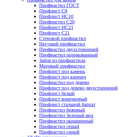
Профнастил ГОСТ
Профлист С8
Профлист НС10
Профнастил С20
Профлист НС21
Профлист С21
Стеновой профнастил
Несущий профнастил
Профнастил двухсторонний
Профнастил оцинкованный
Забор из профнастила
Матовый профнастил
Профлист под камень
Профлист под кирпич
Профнастил под дерево
Профлист под дерево двухсторонний
Профлист белый
Профлист коричневый
Профлист стальной бархат
Профнастил бежевый
Профнастил Зеленый мох
Профнастил окрашенный
Профнастил серый
Профнастил синий