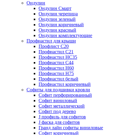
Ондулин
Ондулин Смарт
Ондулин черепица
Ондулин зеленый
Ондулин коричневый
Ондулин красный
Ондулин комплектующие
Профнастил для крыши
Профлист С20
Профнастил С21
Профнастил НС35
Профнастил С44
Профнастил Н60
Профнастил Н75
Профнастил белый
Профнастил коричневый
Софиты для подшивки кровли
Cофит перфорированный
Софит виниловый
Софит металлический
Софит под дерево
J профиль для софитов
J фаска для софитов
Гранд лайн софиты виниловые
Софит коричневый