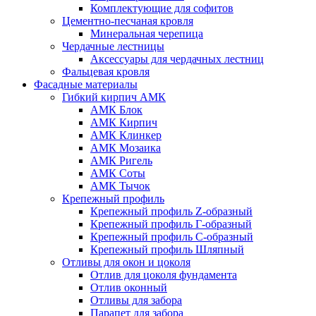
Комплектующие для софитов
Цементно-песчаная кровля
Минеральная черепица
Чердачные лестницы
Аксессуары для чердачных лестниц
Фальцевая кровля
Фасадные материалы
Гибкий кирпич АМК
АМК Блок
АМК Кирпич
АМК Клинкер
АМК Мозаика
АМК Ригель
АМК Соты
АМК Тычок
Крепежный профиль
Крепежный профиль Z-образный
Крепежный профиль Г-образный
Крепежный профиль С-образный
Крепежный профиль Шляпный
Отливы для окон и цоколя
Отлив для цоколя фундамента
Отлив оконный
Отливы для забора
Парапет для забора