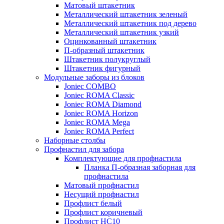
Матовый штакетник
Металлический штакетник зеленый
Металлический штакетник под дерево
Металлический штакетник узкий
Оцинкованный штакетник
П-образный штакетник
Штакетник полукруглый
Штакетник фигурный
Модульные заборы из блоков
Joniec COMBO
Joniec ROMA Classic
Joniec ROMA Diamond
Joniec ROMA Horizon
Joniec ROMA Mega
Joniec ROMA Perfect
Наборные столбы
Профнастил для забора
Комплектующие для профнастила
Планка П-образная заборная для
профнастила
Матовый профнастил
Несущий профнастил
Профлист белый
Профлист коричневый
Профлист НС10