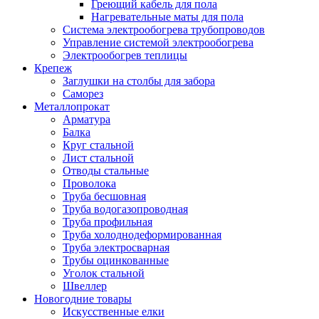
Греющий кабель для пола
Нагревательные маты для пола
Система электрообогрева трубопроводов
Управление системой электрообогрева
Электрообогрев теплицы
Крепеж
Заглушки на столбы для забора
Саморез
Металлопрокат
Арматура
Балка
Круг стальной
Лист стальной
Отводы стальные
Проволока
Труба бесшовная
Труба водогазопроводная
Труба профильная
Труба холоднодеформированная
Труба электросварная
Трубы оцинкованные
Уголок стальной
Швеллер
Новогодние товары
Искусственные елки