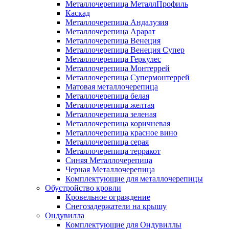
Металлочерепица МеталлПрофиль
Каскад
Металлочерепица Андалузия
Металлочерепица Арарат
Металлочерепица Венеция
Металлочерепица Венеция Супер
Металлочерепица Геркулес
Металлочерепица Монтеррей
Металлочерепица Супермонтеррей
Матовая металлочерепица
Металлочерепица белая
Металлочерепица желтая
Металлочерепица зеленая
Металлочерепица коричневая
Металлочерепица красное вино
Металлочерепица серая
Металлочерепица терракот
Синяя Металлочерепица
Черная Металлочерепица
Комплектующие для металлочерепицы
Обустройство кровли
Кровельное ограждение
Снегозадержатели на крышу
Ондувилла
Комплектующие для Ондувиллы