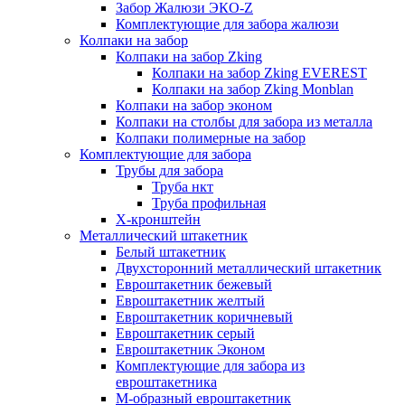
Забор Жалюзи ЭКО-Z
Комплектующие для забора жалюзи
Колпаки на забор
Колпаки на забор Zking
Колпаки на забор Zking EVEREST
Колпаки на забор Zking Monblan
Колпаки на забор эконом
Колпаки на столбы для забора из металла
Колпаки полимерные на забор
Комплектующие для забора
Трубы для забора
Труба нкт
Труба профильная
Х-кронштейн
Металлический штакетник
Белый штакетник
Двухсторонний металлический штакетник
Евроштакетник бежевый
Евроштакетник желтый
Евроштакетник коричневый
Евроштакетник серый
Евроштакетник Эконом
Комплектующие для забора из
евроштакетника
М-образный евроштакетник