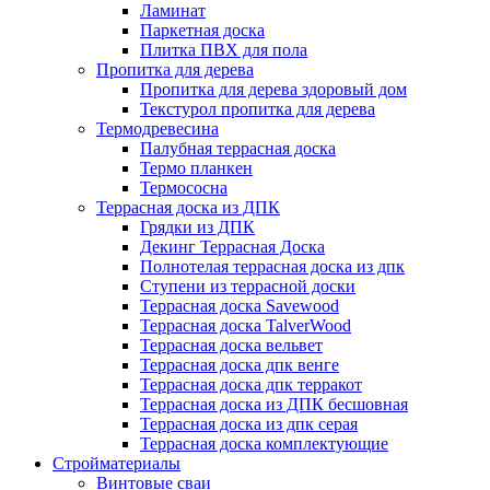
Ламинат
Паркетная доска
Плитка ПВХ для пола
Пропитка для дерева
Пропитка для дерева здоровый дом
Текстурол пропитка для дерева
Термодревесина
Палубная террасная доска
Термо планкен
Термососна
Террасная доска из ДПК
Грядки из ДПК
Декинг Террасная Доска
Полнотелая террасная доска из дпк
Ступени из террасной доски
Террасная доска Savewood
Террасная доска TalverWood
Террасная доска вельвет
Террасная доска дпк венге
Террасная доска дпк терракот
Террасная доска из ДПК бесшовная
Террасная доска из дпк серая
Террасная доска комплектующие
Стройматериалы
Винтовые сваи