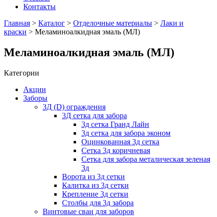
Контакты
Главная
>
Каталог
>
Отделочные материалы
>
Лаки и
краски
> Меламиноалкидная эмаль (МЛ)
Меламиноалкидная эмаль (МЛ)
Категории
Акции
Заборы
3Д (D) ограждения
3Д сетка для забора
3д сетка Гранд Лайн
3д сетка для забора эконом
Оцинкованная 3д сетка
Сетка 3д коричневая
Сетка для забора металическая зеленая
3д
Ворота из 3д сетки
Калитка из 3д сетки
Крепление 3д сетки
Столбы для 3д забора
Винтовые сваи для заборов