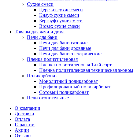
Сухие смеси
Церезит сухие смеси
Кнауф сухие смеси
Бергауф сухие смеси
Brozex сухие смеси
Товары для дачи и дома
Печи для бани
Печи для бани газовые
Печи для бани дровяные
Печи для бани электрические
Пленка полиэтиленовая
Пленка полиэтиленовая 1-ый сорт
Пленка полиэтиленовая техническая эконом
Поликарбонат
Монолитный поликарбонат
Профилированный поликарбонат
Сотовый поликарбонат
Печи отопительные
О компании
Доставка
Оплата
Гарантии
Акции
Отзывы