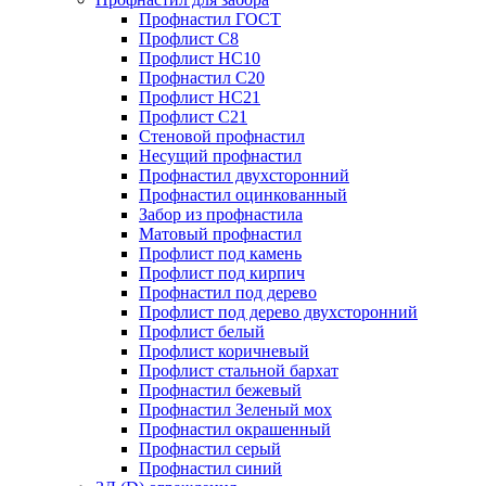
Профнастил ГОСТ
Профлист С8
Профлист НС10
Профнастил С20
Профлист НС21
Профлист С21
Стеновой профнастил
Несущий профнастил
Профнастил двухсторонний
Профнастил оцинкованный
Забор из профнастила
Матовый профнастил
Профлист под камень
Профлист под кирпич
Профнастил под дерево
Профлист под дерево двухсторонний
Профлист белый
Профлист коричневый
Профлист стальной бархат
Профнастил бежевый
Профнастил Зеленый мох
Профнастил окрашенный
Профнастил серый
Профнастил синий