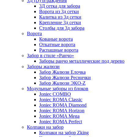
3Д (D) ограждения
3Д сетка для забора
Ворота из 3д сетки
Калитка из 3д сетки
Крепление 3д сетки
Столбы для 3д забора
Ворота
Кованые ворота
Откатные ворота
Распашные ворота
Забор в стиле «Ранчо»
Заборы ранчо металлические под дерево
Заборы жалюзи
Забор Жалюзи Елочка
Забор Жалюзи Реснички
Забор Жалюзи ЭКО-Z
Модульные заборы из блоков
Joniec COMBO
Joniec ROMA Classic
Joniec ROMA Diamond
Joniec ROMA Horizon
Joniec ROMA Mega
Joniec ROMA Perfect
Колпаки на забор
Колпаки на забор Zking