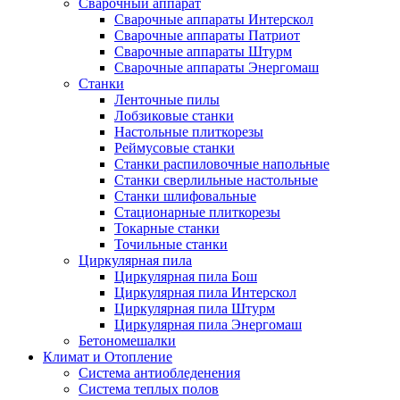
Сварочный аппарат
Сварочные аппараты Интерскол
Сварочные аппараты Патриот
Сварочные аппараты Штурм
Сварочные аппараты Энергомаш
Станки
Ленточные пилы
Лобзиковые станки
Настольные плиткорезы
Реймусовые станки
Станки распиловочные напольные
Станки сверлильные настольные
Станки шлифовальные
Стационарные плиткорезы
Токарные станки
Точильные станки
Циркулярная пила
Циркулярная пила Бош
Циркулярная пила Интерскол
Циркулярная пила Штурм
Циркулярная пила Энергомаш
Бетономешалки
Климат и Отопление
Система антиобледенения
Система теплых полов