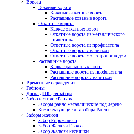
Ворота
Кованые ворота
Кованые откатные ворота
Распашные кованые ворота
Откатные ворота
Каркас откатных ворот
Откатные ворота из металлического
штакетника
Откатные ворота из профнастила
Откатные ворота с калиткой
Откатные ворота с электроприводом
Распашные ворота
Каркас распашных ворот
Распашные ворота из профнастила
Распашные ворота с калиткой
Временные ограждения
Габионы
Доска ДПК для забора
Забор в стиле «Ранчо»
Заборы ранчо металлические под дерево
Комплектующие для забора Ранчо
Заборы жалюзи
Забор Еврожалюзи
Забор Жалюзи Елочка
Забор Жалюзи Реснички