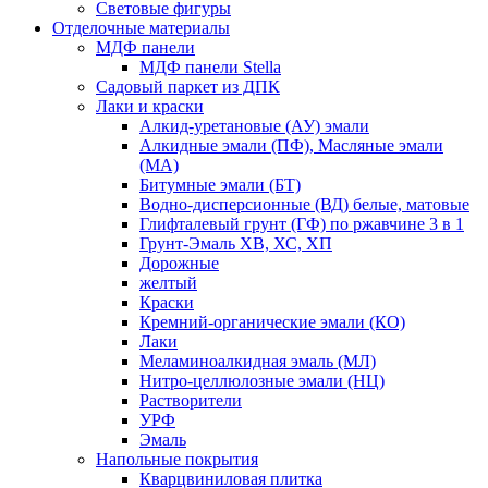
Световые фигуры
Отделочные материалы
МДФ панели
МДФ панели Stella
Садовый паркет из ДПК
Лаки и краски
Алкид-уретановые (АУ) эмали
Алкидные эмали (ПФ), Масляные эмали
(МА)
Битумные эмали (БТ)
Водно-дисперсионные (ВД) белые, матовые
Глифталевый грунт (ГФ) по ржавчине 3 в 1
Грунт-Эмаль ХВ, ХС, ХП
Дорожные
желтый
Краски
Кремний-органические эмали (КО)
Лаки
Меламиноалкидная эмаль (МЛ)
Нитро-целлюлозные эмали (НЦ)
Растворители
УРФ
Эмаль
Напольные покрытия
Кварцвиниловая плитка