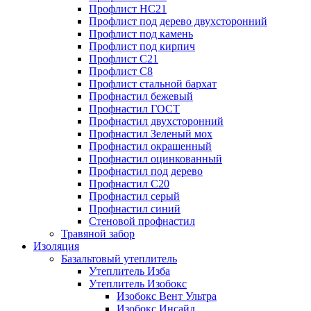
Профлист НС21
Профлист под дерево двухсторонний
Профлист под камень
Профлист под кирпич
Профлист С21
Профлист С8
Профлист стальной бархат
Профнастил бежевый
Профнастил ГОСТ
Профнастил двухсторонний
Профнастил Зеленый мох
Профнастил окрашенный
Профнастил оцинкованный
Профнастил под дерево
Профнастил С20
Профнастил серый
Профнастил синий
Стеновой профнастил
Травяной забор
Изоляция
Базальтовый утеплитель
Утеплитель Изба
Утеплитель Изобокс
Изобокс Вент Ультра
Изобокс Инсайд