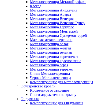
Металлочерепица МеталлПрофиль
Каскад
Металлочерепица Андалузия
Металлочерепица Арарат
Металлочерепица Венеция
Металлочерепица Венеция Супер
Металлочерепица Геркулес
Металлочерепица Монтеррей
Металлочерепица Супермонтеррей
Матовая металлочерепица
Металлочерепица белая
Металлочерепица желтая
Металлочерепица зеленая
Металлочерепица коричневая
Металлочерепица красное вино
Металлочерепица серая
Металлочерепица терракот
Синяя Металлочерепица
Черная Металлочерепица
Комплектующие для металлочерепицы
Обустройство кровли
Кровельное ограждение
Снегозадержатели на крышу
Ондувилла
Комплектующие для Ондувиллы