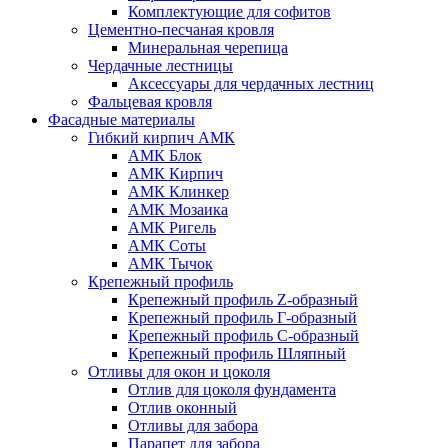
Комплектующие для софитов
Цементно-песчаная кровля
Минеральная черепица
Чердачные лестницы
Аксессуары для чердачных лестниц
Фальцевая кровля
Фасадные материалы
Гибкий кирпич АМК
АМК Блок
АМК Кирпич
АМК Клинкер
АМК Мозаика
АМК Ригель
АМК Соты
АМК Тычок
Крепежный профиль
Крепежный профиль Z-образный
Крепежный профиль Г-образный
Крепежный профиль С-образный
Крепежный профиль Шляпный
Отливы для окон и цоколя
Отлив для цоколя фундамента
Отлив оконный
Отливы для забора
Парапет для забора