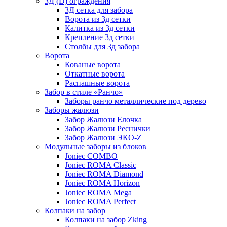
3Д (D) ограждения
3Д сетка для забора
Ворота из 3д сетки
Калитка из 3д сетки
Крепление 3д сетки
Столбы для 3д забора
Ворота
Кованые ворота
Откатные ворота
Распашные ворота
Забор в стиле «Ранчо»
Заборы ранчо металлические под дерево
Заборы жалюзи
Забор Жалюзи Елочка
Забор Жалюзи Реснички
Забор Жалюзи ЭКО-Z
Модульные заборы из блоков
Joniec COMBO
Joniec ROMA Classic
Joniec ROMA Diamond
Joniec ROMA Horizon
Joniec ROMA Mega
Joniec ROMA Perfect
Колпаки на забор
Колпаки на забор Zking