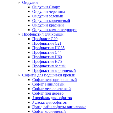
Ондулин
Ондулин Смарт
Ондулин черепица
Ондулин зеленый
Ондулин коричневый
Ондулин красный
Ондулин комплектующие
Профнастил для крыши
Профлист С20
Профнастил С21
Профнастил НС35
Профнастил С44
Профнастил Н60
Профнастил Н75
Профнастил белый
Профнастил коричневый
Софиты для подшивки кровли
Cофит перфорированный
Софит виниловый
Софит металлический
Софит под дерево
J профиль для софитов
J фаска для софитов
Гранд лайн софиты виниловые
Софит коричневый