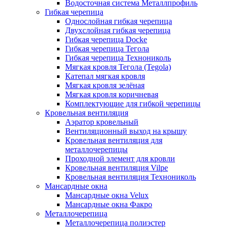
Водосточная система Металлпрофиль
Гибкая черепица
Однослойная гибкая черепица
Двухслойная гибкая черепица
Гибкая черепица Docke
Гибкая черепица Тегола
Гибкая черепица Технониколь
Мягкая кровля Тегола (Tegola)
Катепал мягкая кровля
Мягкая кровля зелёная
Мягкая кровля коричневая
Комплектующие для гибкой черепицы
Кровельная вентиляция
Аэратор кровельный
Вентиляционный выход на крышу
Кровельная вентиляция для
металлочерепицы
Проходной элемент для кровли
Кровельная вентиляция Vilpe
Кровельная вентиляция Технониколь
Мансардные окна
Мансардные окна Velux
Мансардные окна Факро
Металлочерепица
Металлочерепица полиэстер