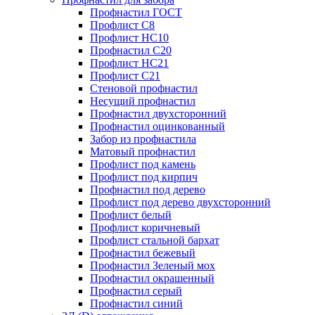
Профнастил ГОСТ
Профлист С8
Профлист НС10
Профнастил С20
Профлист НС21
Профлист С21
Стеновой профнастил
Несущий профнастил
Профнастил двухсторонний
Профнастил оцинкованный
Забор из профнастила
Матовый профнастил
Профлист под камень
Профлист под кирпич
Профнастил под дерево
Профлист под дерево двухсторонний
Профлист белый
Профлист коричневый
Профлист стальной бархат
Профнастил бежевый
Профнастил Зеленый мох
Профнастил окрашенный
Профнастил серый
Профнастил синий