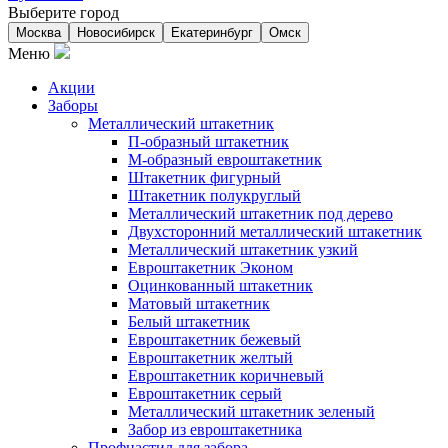
Выберите город
Москва
Новосибирск
Екатеринбург
Омск
Меню
Акции
Заборы
Металлический штакетник
П-образный штакетник
М-образный евроштакетник
Штакетник фигурный
Штакетник полукруглый
Металлический штакетник под дерево
Двухсторонний металлический штакетник
Металлический штакетник узкий
Евроштакетник Эконом
Оцинкованный штакетник
Матовый штакетник
Белый штакетник
Евроштакетник бежевый
Евроштакетник желтый
Евроштакетник коричневый
Евроштакетник серый
Металлический штакетник зеленый
Забор из евроштакетника
Профнастил для забора