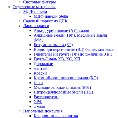
Световые фигуры
Отделочные материалы
МДФ панели
МДФ панели Stella
Садовый паркет из ДПК
Лаки и краски
Алкид-уретановые (АУ) эмали
Алкидные эмали (ПФ), Масляные эмали
(МА)
Битумные эмали (БТ)
Водно-дисперсионные (ВД) белые, матовые
Глифталевый грунт (ГФ) по ржавчине 3 в 1
Грунт-Эмаль ХВ, ХС, ХП
Дорожные
желтый
Краски
Кремний-органические эмали (КО)
Лаки
Меламиноалкидная эмаль (МЛ)
Нитро-целлюлозные эмали (НЦ)
Растворители
УРФ
Эмаль
Напольные покрытия
Кварцвиниловая плитка