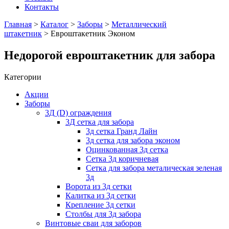
Контакты
Главная
>
Каталог
>
Заборы
>
Металлический
штакетник
> Евроштакетник Эконом
Недорогой евроштакетник для забора
Категории
Акции
Заборы
3Д (D) ограждения
3Д сетка для забора
3д сетка Гранд Лайн
3д сетка для забора эконом
Оцинкованная 3д сетка
Сетка 3д коричневая
Сетка для забора металическая зеленая
3д
Ворота из 3д сетки
Калитка из 3д сетки
Крепление 3д сетки
Столбы для 3д забора
Винтовые сваи для заборов