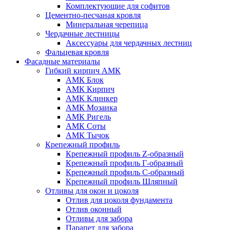
Комплектующие для софитов
Цементно-песчаная кровля
Минеральная черепица
Чердачные лестницы
Аксессуары для чердачных лестниц
Фальцевая кровля
Фасадные материалы
Гибкий кирпич АМК
АМК Блок
АМК Кирпич
АМК Клинкер
АМК Мозаика
АМК Ригель
АМК Соты
АМК Тычок
Крепежный профиль
Крепежный профиль Z-образный
Крепежный профиль Г-образный
Крепежный профиль С-образный
Крепежный профиль Шляпный
Отливы для окон и цоколя
Отлив для цоколя фундамента
Отлив оконный
Отливы для забора
Парапет для забора