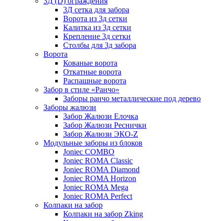
3Д (D) ограждения
3Д сетка для забора
Ворота из 3д сетки
Калитка из 3д сетки
Крепление 3д сетки
Столбы для 3д забора
Ворота
Кованые ворота
Откатные ворота
Распашные ворота
Забор в стиле «Ранчо»
Заборы ранчо металлические под дерево
Заборы жалюзи
Забор Жалюзи Елочка
Забор Жалюзи Реснички
Забор Жалюзи ЭКО-Z
Модульные заборы из блоков
Joniec COMBO
Joniec ROMA Classic
Joniec ROMA Diamond
Joniec ROMA Horizon
Joniec ROMA Mega
Joniec ROMA Perfect
Колпаки на забор
Колпаки на забор Zking