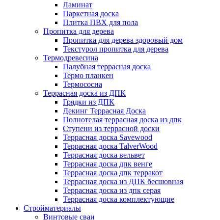
Ламинат
Паркетная доска
Плитка ПВХ для пола
Пропитка для дерева
Пропитка для дерева здоровый дом
Текстурол пропитка для дерева
Термодревесина
Палубная террасная доска
Термо планкен
Термососна
Террасная доска из ДПК
Грядки из ДПК
Декинг Террасная Доска
Полнотелая террасная доска из дпк
Ступени из террасной доски
Террасная доска Savewood
Террасная доска TalverWood
Террасная доска вельвет
Террасная доска дпк венге
Террасная доска дпк терракот
Террасная доска из ДПК бесшовная
Террасная доска из дпк серая
Террасная доска комплектующие
Стройматериалы
Винтовые сваи