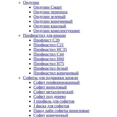
Ондулин
Ондулин Смарт
Ондулин черепица
Ондулин зеленый
Ондулин коричневый
Ондулин красный
Ондулин комплектующие
Профнастил для крыши
Профлист С20
Профнастил С21
Профнастил НС35
Профнастил С44
Профнастил Н60
Профнастил Н75
Профнастил белый
Профнастил коричневый
Софиты для подшивки кровли
Cофит перфорированный
Софит виниловый
Софит металлический
Софит под дерево
J профиль для софитов
J фаска для софитов
Гранд лайн софиты виниловые
Софит коричневый