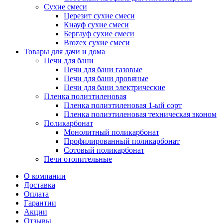
Сухие смеси
Церезит сухие смеси
Кнауф сухие смеси
Бергауф сухие смеси
Brozex сухие смеси
Товары для дачи и дома
Печи для бани
Печи для бани газовые
Печи для бани дровяные
Печи для бани электрические
Пленка полиэтиленовая
Пленка полиэтиленовая 1-ый сорт
Пленка полиэтиленовая техническая эконом
Поликарбонат
Монолитный поликарбонат
Профилированный поликарбонат
Сотовый поликарбонат
Печи отопительные
О компании
Доставка
Оплата
Гарантии
Акции
Отзывы