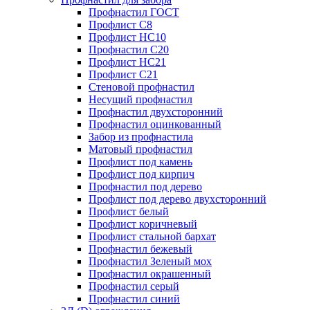
Профнастил ГОСТ
Профлист С8
Профлист НС10
Профнастил С20
Профлист НС21
Профлист С21
Стеновой профнастил
Несущий профнастил
Профнастил двухсторонний
Профнастил оцинкованный
Забор из профнастила
Матовый профнастил
Профлист под камень
Профлист под кирпич
Профнастил под дерево
Профлист под дерево двухсторонний
Профлист белый
Профлист коричневый
Профлист стальной бархат
Профнастил бежевый
Профнастил Зеленый мох
Профнастил окрашенный
Профнастил серый
Профнастил синий