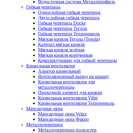
Водосточная система Металлпрофиль
Гибкая черепица
Однослойная гибкая черепица
Двухслойная гибкая черепица
Гибкая черепица Docke
Гибкая черепица Тегола
Гибкая черепица Технониколь
Мягкая кровля Тегола (Tegola)
Катепал мягкая кровля
Мягкая кровля зелёная
Мягкая кровля коричневая
Комплектующие для гибкой черепицы
Кровельная вентиляция
Аэратор кровельный
Вентиляционный выход на крышу
Кровельная вентиляция для
металлочерепицы
Проходной элемент для кровли
Кровельная вентиляция Vilpe
Кровельная вентиляция Технониколь
Мансардные окна
Мансардные окна Velux
Мансардные окна Факро
Металлочерепица
Металлочерепица полиэстер