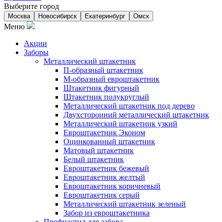
Выберите город
Москва
Новосибирск
Екатеринбург
Омск
Меню
Акции
Заборы
Металлический штакетник
П-образный штакетник
М-образный евроштакетник
Штакетник фигурный
Штакетник полукруглый
Металлический штакетник под дерево
Двухсторонний металлический штакетник
Металлический штакетник узкий
Евроштакетник Эконом
Оцинкованный штакетник
Матовый штакетник
Белый штакетник
Евроштакетник бежевый
Евроштакетник желтый
Евроштакетник коричневый
Евроштакетник серый
Металлический штакетник зеленый
Забор из евроштакетника
Профнастил для забора