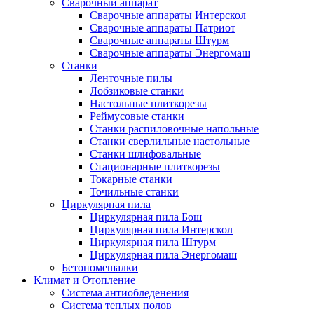
Сварочный аппарат
Сварочные аппараты Интерскол
Сварочные аппараты Патриот
Сварочные аппараты Штурм
Сварочные аппараты Энергомаш
Станки
Ленточные пилы
Лобзиковые станки
Настольные плиткорезы
Реймусовые станки
Станки распиловочные напольные
Станки сверлильные настольные
Станки шлифовальные
Стационарные плиткорезы
Токарные станки
Точильные станки
Циркулярная пила
Циркулярная пила Бош
Циркулярная пила Интерскол
Циркулярная пила Штурм
Циркулярная пила Энергомаш
Бетономешалки
Климат и Отопление
Система антиобледенения
Система теплых полов