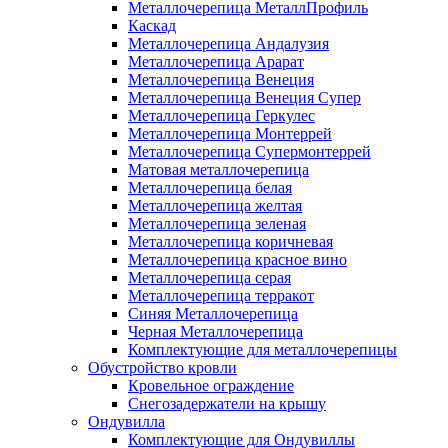
Металлочерепица МеталлПрофиль
Каскад
Металлочерепица Андалузия
Металлочерепица Арарат
Металлочерепица Венеция
Металлочерепица Венеция Супер
Металлочерепица Геркулес
Металлочерепица Монтеррей
Металлочерепица Супермонтеррей
Матовая металлочерепица
Металлочерепица белая
Металлочерепица желтая
Металлочерепица зеленая
Металлочерепица коричневая
Металлочерепица красное вино
Металлочерепица серая
Металлочерепица терракот
Синяя Металлочерепица
Черная Металлочерепица
Комплектующие для металлочерепицы
Обустройство кровли
Кровельное ограждение
Снегозадержатели на крышу
Ондувилла
Комплектующие для Ондувиллы