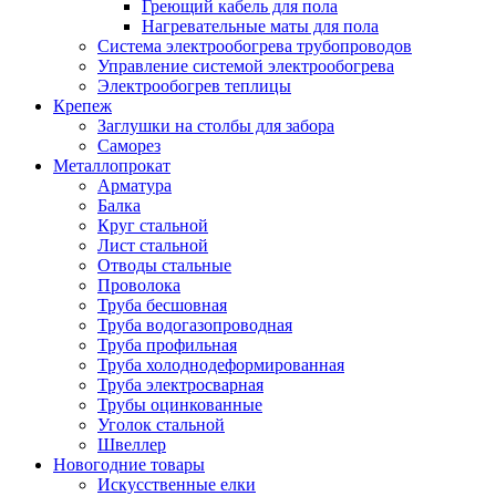
Греющий кабель для пола
Нагревательные маты для пола
Система электрообогрева трубопроводов
Управление системой электрообогрева
Электрообогрев теплицы
Крепеж
Заглушки на столбы для забора
Саморез
Металлопрокат
Арматура
Балка
Круг стальной
Лист стальной
Отводы стальные
Проволока
Труба бесшовная
Труба водогазопроводная
Труба профильная
Труба холоднодеформированная
Труба электросварная
Трубы оцинкованные
Уголок стальной
Швеллер
Новогодние товары
Искусственные елки