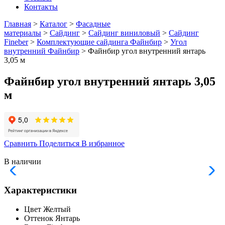
Контакты
Главная
>
Каталог
>
Фасадные
материалы
>
Сайдинг
>
Сайдинг виниловый
>
Сайдинг
Fineber
>
Комплектующие сайдинга Файнбир
>
Угол
внутренний Файнбир
> Файнбир угол внутренний янтарь
3,05 м
Файнбир угол внутренний янтарь 3,05
м
Сравнить
Поделиться
В избранное
В наличии
Характеристики
Цвет
Желтый
Оттенок
Янтарь