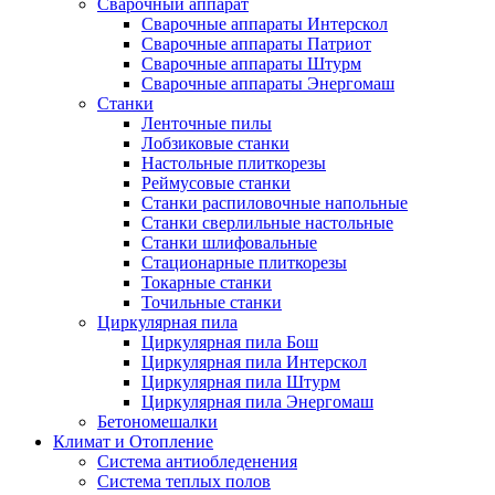
Сварочный аппарат
Сварочные аппараты Интерскол
Сварочные аппараты Патриот
Сварочные аппараты Штурм
Сварочные аппараты Энергомаш
Станки
Ленточные пилы
Лобзиковые станки
Настольные плиткорезы
Реймусовые станки
Станки распиловочные напольные
Станки сверлильные настольные
Станки шлифовальные
Стационарные плиткорезы
Токарные станки
Точильные станки
Циркулярная пила
Циркулярная пила Бош
Циркулярная пила Интерскол
Циркулярная пила Штурм
Циркулярная пила Энергомаш
Бетономешалки
Климат и Отопление
Система антиобледенения
Система теплых полов