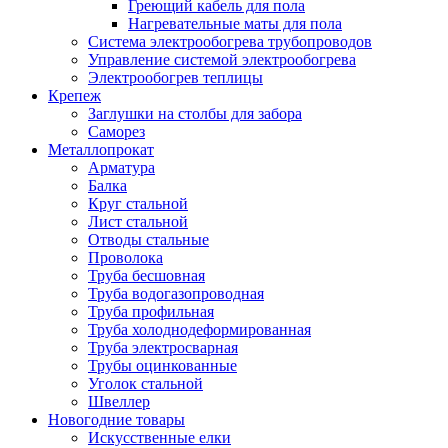
Греющий кабель для пола
Нагревательные маты для пола
Система электрообогрева трубопроводов
Управление системой электрообогрева
Электрообогрев теплицы
Крепеж
Заглушки на столбы для забора
Саморез
Металлопрокат
Арматура
Балка
Круг стальной
Лист стальной
Отводы стальные
Проволока
Труба бесшовная
Труба водогазопроводная
Труба профильная
Труба холоднодеформированная
Труба электросварная
Трубы оцинкованные
Уголок стальной
Швеллер
Новогодние товары
Искусственные елки