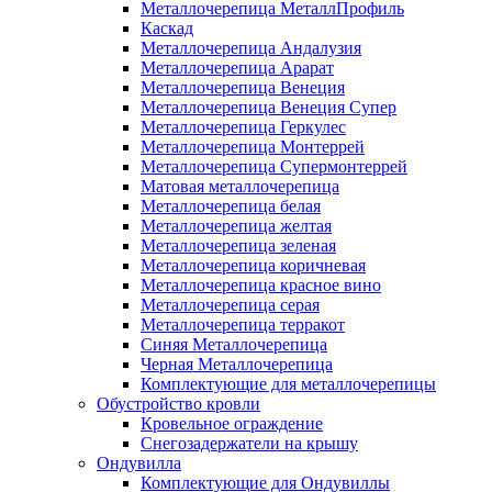
Металлочерепица МеталлПрофиль
Каскад
Металлочерепица Андалузия
Металлочерепица Арарат
Металлочерепица Венеция
Металлочерепица Венеция Супер
Металлочерепица Геркулес
Металлочерепица Монтеррей
Металлочерепица Супермонтеррей
Матовая металлочерепица
Металлочерепица белая
Металлочерепица желтая
Металлочерепица зеленая
Металлочерепица коричневая
Металлочерепица красное вино
Металлочерепица серая
Металлочерепица терракот
Синяя Металлочерепица
Черная Металлочерепица
Комплектующие для металлочерепицы
Обустройство кровли
Кровельное ограждение
Снегозадержатели на крышу
Ондувилла
Комплектующие для Ондувиллы