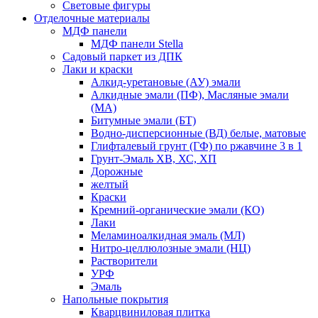
Световые фигуры
Отделочные материалы
МДФ панели
МДФ панели Stella
Садовый паркет из ДПК
Лаки и краски
Алкид-уретановые (АУ) эмали
Алкидные эмали (ПФ), Масляные эмали
(МА)
Битумные эмали (БТ)
Водно-дисперсионные (ВД) белые, матовые
Глифталевый грунт (ГФ) по ржавчине 3 в 1
Грунт-Эмаль ХВ, ХС, ХП
Дорожные
желтый
Краски
Кремний-органические эмали (КО)
Лаки
Меламиноалкидная эмаль (МЛ)
Нитро-целлюлозные эмали (НЦ)
Растворители
УРФ
Эмаль
Напольные покрытия
Кварцвиниловая плитка