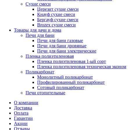
Сухие смеси
Церезит сухие смеси
Кнауф сухие смеси
Бергауф сухие смеси
Brozex сухие смеси
Товары для дачи и дома
Печи для бани
Печи для бани газовые
Печи для бани дровяные
Печи для бани электрические
Пленка полиэтиленовая
Пленка полиэтиленовая 1-ый сорт
Пленка полиэтиленовая техническая эконом
Поликарбонат
Монолитный поликарбонат
Профилированный поликарбонат
Сотовый поликарбонат
Печи отопительные
О компании
Доставка
Оплата
Гарантии
Акции
Отзывы