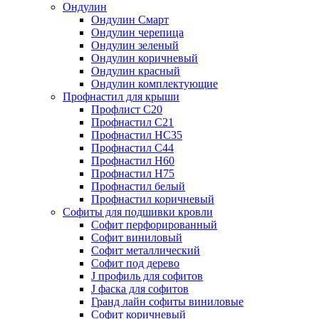
Ондулин
Ондулин Смарт
Ондулин черепица
Ондулин зеленый
Ондулин коричневый
Ондулин красный
Ондулин комплектующие
Профнастил для крыши
Профлист С20
Профнастил С21
Профнастил НС35
Профнастил С44
Профнастил Н60
Профнастил Н75
Профнастил белый
Профнастил коричневый
Софиты для подшивки кровли
Cофит перфорированный
Софит виниловый
Софит металлический
Софит под дерево
J профиль для софитов
J фаска для софитов
Гранд лайн софиты виниловые
Софит коричневый