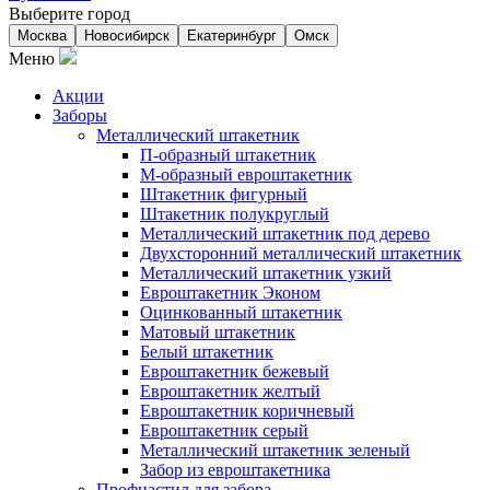
Выберите город
Москва
Новосибирск
Екатеринбург
Омск
Меню
Акции
Заборы
Металлический штакетник
П-образный штакетник
М-образный евроштакетник
Штакетник фигурный
Штакетник полукруглый
Металлический штакетник под дерево
Двухсторонний металлический штакетник
Металлический штакетник узкий
Евроштакетник Эконом
Оцинкованный штакетник
Матовый штакетник
Белый штакетник
Евроштакетник бежевый
Евроштакетник желтый
Евроштакетник коричневый
Евроштакетник серый
Металлический штакетник зеленый
Забор из евроштакетника
Профнастил для забора