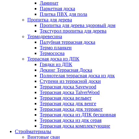
Ламинат
Паркетная доска
Плитка ПВХ для пола
Пропитка для дерева
Пропитка для дерева здоровый дом
Текстурол пропитка для дерева
Термодревесина
Палубная террасная доска
Термо планкен
Термососна
Террасная доска из ДПК
Грядки из ДПК
Декинг Террасная Доска
Полнотелая террасная доска из дпк
Ступени из террасной доски
Террасная доска Savewood
Террасная доска TalverWood
Террасная доска вельвет
Террасная доска дпк венге
Террасная доска дпк терракот
Террасная доска из ДПК бесшовная
Террасная доска из дпк серая
Террасная доска комплектующие
Стройматериалы
Винтовые сваи