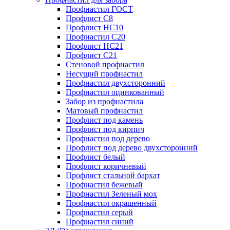
Профнастил ГОСТ
Профлист С8
Профлист НС10
Профнастил С20
Профлист НС21
Профлист С21
Стеновой профнастил
Несущий профнастил
Профнастил двухсторонний
Профнастил оцинкованный
Забор из профнастила
Матовый профнастил
Профлист под камень
Профлист под кирпич
Профнастил под дерево
Профлист под дерево двухсторонний
Профлист белый
Профлист коричневый
Профлист стальной бархат
Профнастил бежевый
Профнастил Зеленый мох
Профнастил окрашенный
Профнастил серый
Профнастил синий