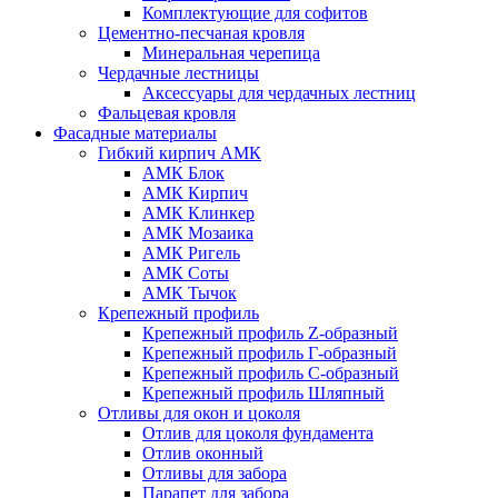
Комплектующие для софитов
Цементно-песчаная кровля
Минеральная черепица
Чердачные лестницы
Аксессуары для чердачных лестниц
Фальцевая кровля
Фасадные материалы
Гибкий кирпич АМК
АМК Блок
АМК Кирпич
АМК Клинкер
АМК Мозаика
АМК Ригель
АМК Соты
АМК Тычок
Крепежный профиль
Крепежный профиль Z-образный
Крепежный профиль Г-образный
Крепежный профиль С-образный
Крепежный профиль Шляпный
Отливы для окон и цоколя
Отлив для цоколя фундамента
Отлив оконный
Отливы для забора
Парапет для забора