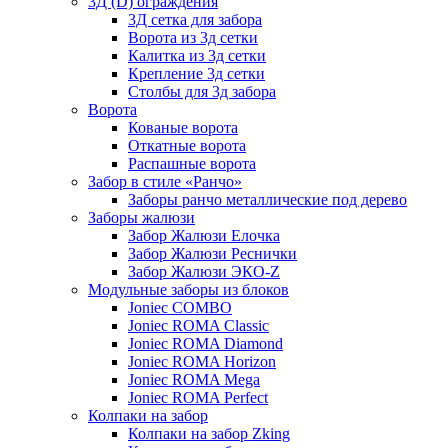
3Д (D) ограждения
3Д сетка для забора
Ворота из 3д сетки
Калитка из 3д сетки
Крепление 3д сетки
Столбы для 3д забора
Ворота
Кованые ворота
Откатные ворота
Распашные ворота
Забор в стиле «Ранчо»
Заборы ранчо металлические под дерево
Заборы жалюзи
Забор Жалюзи Елочка
Забор Жалюзи Реснички
Забор Жалюзи ЭКО-Z
Модульные заборы из блоков
Joniec COMBO
Joniec ROMA Classic
Joniec ROMA Diamond
Joniec ROMA Horizon
Joniec ROMA Mega
Joniec ROMA Perfect
Колпаки на забор
Колпаки на забор Zking