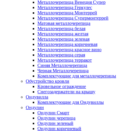
Металлочерепица Венеция Супер
Металлочерепица Геркулес
Металлочерепица Монтеррей
Металлочерепица Супермонтеррей
Матовая металлочерепица
Металлочерепица белая
Металлочерепица желтая
Металлочерепица зеленая
Металлочерепица коричневая
Металлочерепица красное вино
Металлочерепица серая
Металлочерепица терракот
Синяя Металлочерепица
Черная Металлочерепица
Комплектующие для металлочерепицы
Обустройство кровли
Кровельное ограждение
Снегозадержатели на крышу
Ондувилла
Комплектующие для Ондувиллы
Ондулин
Ондулин Смарт
Ондулин черепица
Ондулин зеленый
Ондулин коричневый