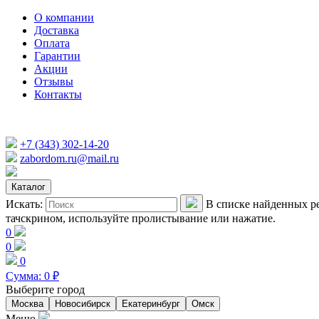
О компании
Доставка
Оплата
Гарантии
Акции
Отзывы
Контакты
+7 (343) 302-14-20
zabordom.ru@mail.ru
Каталог
Искать:
В списке найденных ре
тачскрином, используйте пролистывание или нажатие.
0
0
0
Сумма:
0
₽
Выберите город
Москва
Новосибирск
Екатеринбург
Омск
Меню