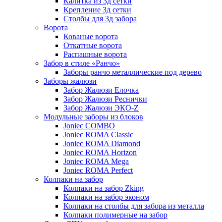
Калитка из 3д сетки
Крепление 3д сетки
Столбы для 3д забора
Ворота
Кованые ворота
Откатные ворота
Распашные ворота
Забор в стиле «Ранчо»
Заборы ранчо металлические под дерево
Заборы жалюзи
Забор Жалюзи Елочка
Забор Жалюзи Реснички
Забор Жалюзи ЭКО-Z
Модульные заборы из блоков
Joniec COMBO
Joniec ROMA Classic
Joniec ROMA Diamond
Joniec ROMA Horizon
Joniec ROMA Mega
Joniec ROMA Perfect
Колпаки на забор
Колпаки на забор Zking
Колпаки на забор эконом
Колпаки на столбы для забора из металла
Колпаки полимерные на забор