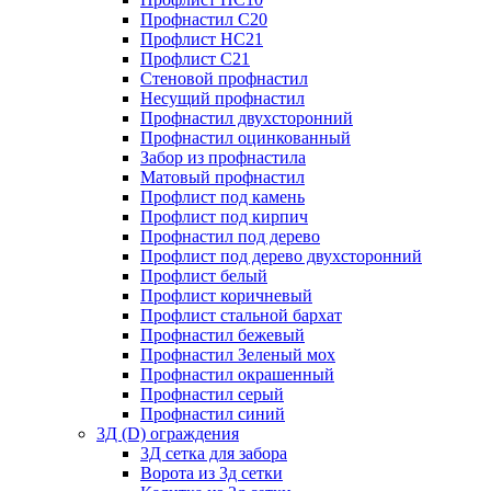
Профнастил С20
Профлист НС21
Профлист С21
Стеновой профнастил
Несущий профнастил
Профнастил двухсторонний
Профнастил оцинкованный
Забор из профнастила
Матовый профнастил
Профлист под камень
Профлист под кирпич
Профнастил под дерево
Профлист под дерево двухсторонний
Профлист белый
Профлист коричневый
Профлист стальной бархат
Профнастил бежевый
Профнастил Зеленый мох
Профнастил окрашенный
Профнастил серый
Профнастил синий
3Д (D) ограждения
3Д сетка для забора
Ворота из 3д сетки