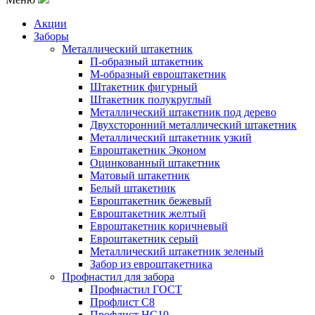
Акции
Заборы
Металлический штакетник
П-образный штакетник
М-образный евроштакетник
Штакетник фигурный
Штакетник полукруглый
Металлический штакетник под дерево
Двухсторонний металлический штакетник
Металлический штакетник узкий
Евроштакетник Эконом
Оцинкованный штакетник
Матовый штакетник
Белый штакетник
Евроштакетник бежевый
Евроштакетник желтый
Евроштакетник коричневый
Евроштакетник серый
Металлический штакетник зеленый
Забор из евроштакетника
Профнастил для забора
Профнастил ГОСТ
Профлист С8
Профлист НС10