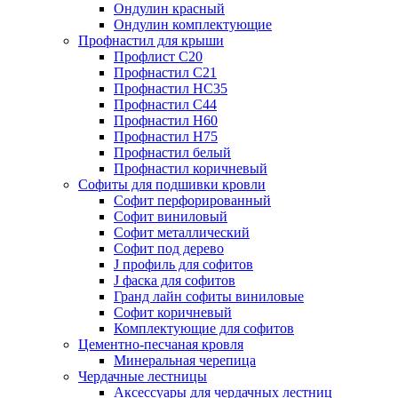
Ондулин красный
Ондулин комплектующие
Профнастил для крыши
Профлист С20
Профнастил С21
Профнастил НС35
Профнастил С44
Профнастил Н60
Профнастил Н75
Профнастил белый
Профнастил коричневый
Софиты для подшивки кровли
Cофит перфорированный
Софит виниловый
Софит металлический
Софит под дерево
J профиль для софитов
J фаска для софитов
Гранд лайн софиты виниловые
Софит коричневый
Комплектующие для софитов
Цементно-песчаная кровля
Минеральная черепица
Чердачные лестницы
Аксессуары для чердачных лестниц