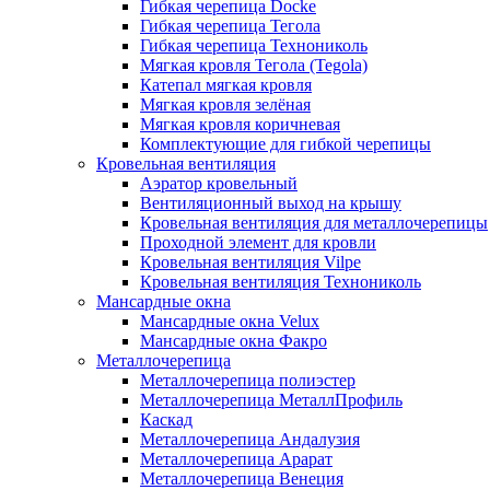
Гибкая черепица Docke
Гибкая черепица Тегола
Гибкая черепица Технониколь
Мягкая кровля Тегола (Tegola)
Катепал мягкая кровля
Мягкая кровля зелёная
Мягкая кровля коричневая
Комплектующие для гибкой черепицы
Кровельная вентиляция
Аэратор кровельный
Вентиляционный выход на крышу
Кровельная вентиляция для металлочерепицы
Проходной элемент для кровли
Кровельная вентиляция Vilpe
Кровельная вентиляция Технониколь
Мансардные окна
Мансардные окна Velux
Мансардные окна Факро
Металлочерепица
Металлочерепица полиэстер
Металлочерепица МеталлПрофиль
Каскад
Металлочерепица Андалузия
Металлочерепица Арарат
Металлочерепица Венеция