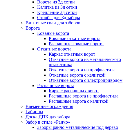
Ворота из 3д сетки
Калитка из 3д сетки
Крепление 3д сетки
Столбы для 3д забора
Винтовые сваи для заборов
Ворота
Кованые ворота
Кованые откатные ворота
Распашные кованые ворота
Откатные ворота
Каркас откатных ворот
Откатные ворота из металлического
штакетника
Откатные ворота из профнастила
Откатные ворота с калиткой
Откатные ворота с электроприводом
Распашные ворота
Каркас распашных ворот
Распашные ворота из профнастила
Распашные ворота с калиткой
Временные ограждения
Габионы
Доска ДПК для забора
Забор в стиле «Ранчо»
Заборы ранчо металлические под дерево