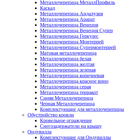
Металлочерепица МеталлПрофиль
Каскад
Металлочерепица Андалузия
Металлочерепица Арарат
Металлочерепица Венеция
Металлочерепица Венеция Супер
Металлочерепица Геркулес
Металлочерепица Монтеррей
Металлочерепица Супермонтеррей
Матовая металлочерепица
Металлочерепица белая
Металлочерепица желтая
Металлочерепица зеленая
Металлочерепица коричневая
Металлочерепица красное вино
Металлочерепица серая
Металлочерепица терракот
Синяя Металлочерепица
Черная Металлочерепица
Комплектующие для металлочерепицы
Обустройство кровли
Кровельное ограждение
Снегозадержатели на крышу
Ондувилла
Комплектующие для Ондувиллы