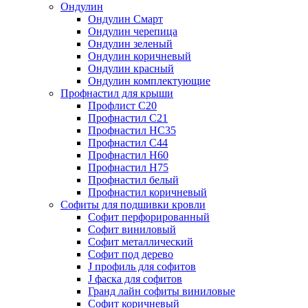
Ондулин
Ондулин Смарт
Ондулин черепица
Ондулин зеленый
Ондулин коричневый
Ондулин красный
Ондулин комплектующие
Профнастил для крыши
Профлист С20
Профнастил С21
Профнастил НС35
Профнастил С44
Профнастил Н60
Профнастил Н75
Профнастил белый
Профнастил коричневый
Софиты для подшивки кровли
Cофит перфорированный
Софит виниловый
Софит металлический
Софит под дерево
J профиль для софитов
J фаска для софитов
Гранд лайн софиты виниловые
Софит коричневый