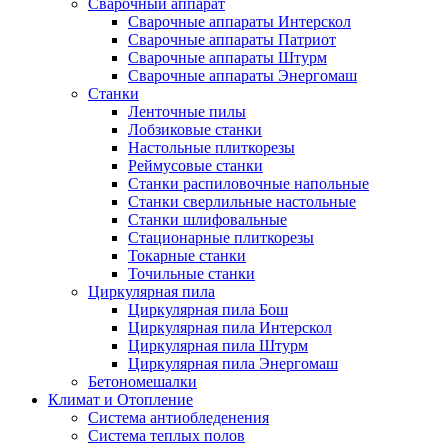
Сварочный аппарат
Сварочные аппараты Интерскол
Сварочные аппараты Патриот
Сварочные аппараты Штурм
Сварочные аппараты Энергомаш
Станки
Ленточные пилы
Лобзиковые станки
Настольные плиткорезы
Реймусовые станки
Станки распиловочные напольные
Станки сверлильные настольные
Станки шлифовальные
Стационарные плиткорезы
Токарные станки
Точильные станки
Циркулярная пила
Циркулярная пила Бош
Циркулярная пила Интерскол
Циркулярная пила Штурм
Циркулярная пила Энергомаш
Бетономешалки
Климат и Отопление
Система антиобледенения
Система теплых полов