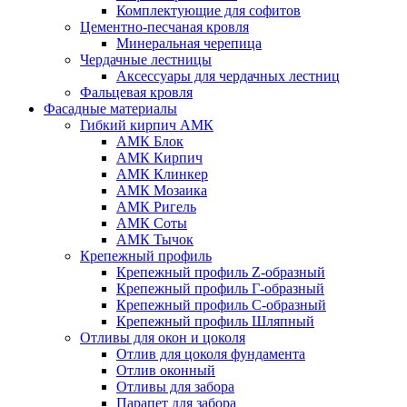
Комплектующие для софитов
Цементно-песчаная кровля
Минеральная черепица
Чердачные лестницы
Аксессуары для чердачных лестниц
Фальцевая кровля
Фасадные материалы
Гибкий кирпич АМК
АМК Блок
АМК Кирпич
АМК Клинкер
АМК Мозаика
АМК Ригель
АМК Соты
АМК Тычок
Крепежный профиль
Крепежный профиль Z-образный
Крепежный профиль Г-образный
Крепежный профиль С-образный
Крепежный профиль Шляпный
Отливы для окон и цоколя
Отлив для цоколя фундамента
Отлив оконный
Отливы для забора
Парапет для забора