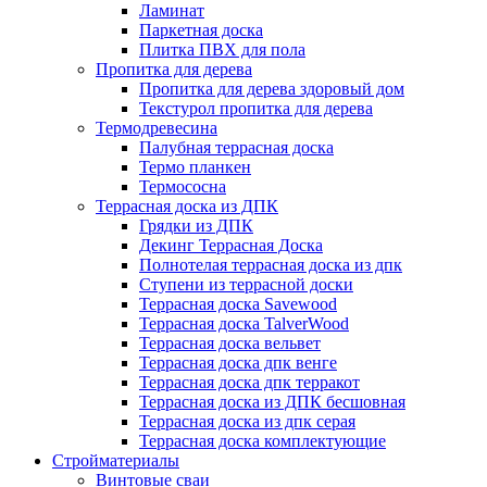
Ламинат
Паркетная доска
Плитка ПВХ для пола
Пропитка для дерева
Пропитка для дерева здоровый дом
Текстурол пропитка для дерева
Термодревесина
Палубная террасная доска
Термо планкен
Термососна
Террасная доска из ДПК
Грядки из ДПК
Декинг Террасная Доска
Полнотелая террасная доска из дпк
Ступени из террасной доски
Террасная доска Savewood
Террасная доска TalverWood
Террасная доска вельвет
Террасная доска дпк венге
Террасная доска дпк терракот
Террасная доска из ДПК бесшовная
Террасная доска из дпк серая
Террасная доска комплектующие
Стройматериалы
Винтовые сваи