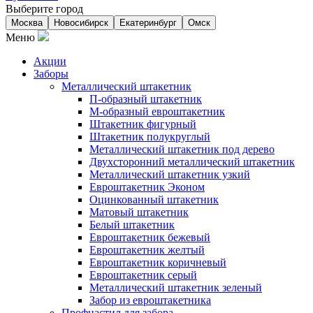
Выберите город
Москва
Новосибирск
Екатеринбург
Омск
Меню
Акции
Заборы
Металлический штакетник
П-образный штакетник
М-образный евроштакетник
Штакетник фигурный
Штакетник полукруглый
Металлический штакетник под дерево
Двухсторонний металлический штакетник
Металлический штакетник узкий
Евроштакетник Эконом
Оцинкованный штакетник
Матовый штакетник
Белый штакетник
Евроштакетник бежевый
Евроштакетник желтый
Евроштакетник коричневый
Евроштакетник серый
Металлический штакетник зеленый
Забор из евроштакетника
Профнастил для забора