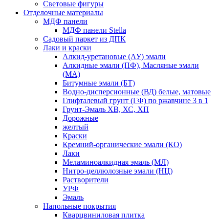
Световые фигуры
Отделочные материалы
МДФ панели
МДФ панели Stella
Садовый паркет из ДПК
Лаки и краски
Алкид-уретановые (АУ) эмали
Алкидные эмали (ПФ), Масляные эмали
(МА)
Битумные эмали (БТ)
Водно-дисперсионные (ВД) белые, матовые
Глифталевый грунт (ГФ) по ржавчине 3 в 1
Грунт-Эмаль ХВ, ХС, ХП
Дорожные
желтый
Краски
Кремний-органические эмали (КО)
Лаки
Меламиноалкидная эмаль (МЛ)
Нитро-целлюлозные эмали (НЦ)
Растворители
УРФ
Эмаль
Напольные покрытия
Кварцвиниловая плитка