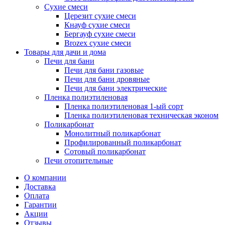
Сухие смеси
Церезит сухие смеси
Кнауф сухие смеси
Бергауф сухие смеси
Brozex сухие смеси
Товары для дачи и дома
Печи для бани
Печи для бани газовые
Печи для бани дровяные
Печи для бани электрические
Пленка полиэтиленовая
Пленка полиэтиленовая 1-ый сорт
Пленка полиэтиленовая техническая эконом
Поликарбонат
Монолитный поликарбонат
Профилированный поликарбонат
Сотовый поликарбонат
Печи отопительные
О компании
Доставка
Оплата
Гарантии
Акции
Отзывы