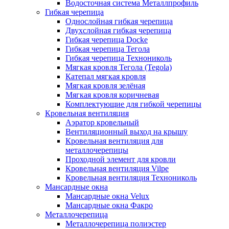
Водосточная система Металлпрофиль
Гибкая черепица
Однослойная гибкая черепица
Двухслойная гибкая черепица
Гибкая черепица Docke
Гибкая черепица Тегола
Гибкая черепица Технониколь
Мягкая кровля Тегола (Tegola)
Катепал мягкая кровля
Мягкая кровля зелёная
Мягкая кровля коричневая
Комплектующие для гибкой черепицы
Кровельная вентиляция
Аэратор кровельный
Вентиляционный выход на крышу
Кровельная вентиляция для
металлочерепицы
Проходной элемент для кровли
Кровельная вентиляция Vilpe
Кровельная вентиляция Технониколь
Мансардные окна
Мансардные окна Velux
Мансардные окна Факро
Металлочерепица
Металлочерепица полиэстер