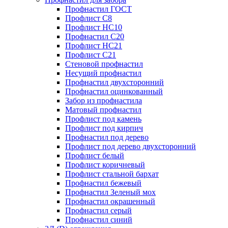
Профнастил ГОСТ
Профлист С8
Профлист НС10
Профнастил С20
Профлист НС21
Профлист С21
Стеновой профнастил
Несущий профнастил
Профнастил двухсторонний
Профнастил оцинкованный
Забор из профнастила
Матовый профнастил
Профлист под камень
Профлист под кирпич
Профнастил под дерево
Профлист под дерево двухсторонний
Профлист белый
Профлист коричневый
Профлист стальной бархат
Профнастил бежевый
Профнастил Зеленый мох
Профнастил окрашенный
Профнастил серый
Профнастил синий