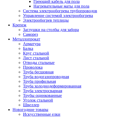
Греющий кабель для пола
Нагревательные маты для пола
Система электрообогрева трубопроводов
Управление системой электрообогрева
Электрообогрев теплицы
Крепеж
Заглушки на столбы для забора
Саморез
Металлопрокат
Арматура
Балка
Круг стальной
Лист стальной
Отводы стальные
Проволока
Труба бесшовная
Труба водогазопроводная
Труба профильная
Труба холоднодеформированная
Труба электросварная
Трубы оцинкованные
Уголок стальной
Швеллер
Новогодние товары
Искусственные елки