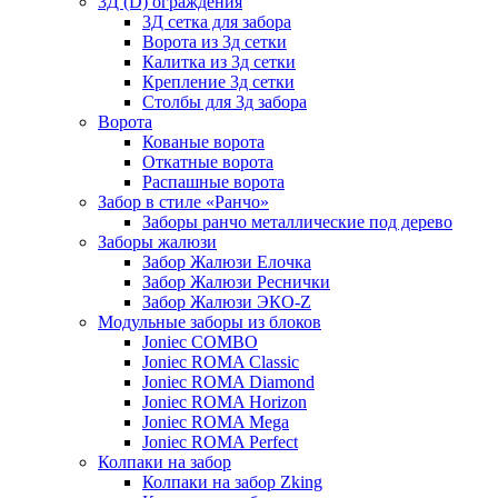
3Д (D) ограждения
3Д сетка для забора
Ворота из 3д сетки
Калитка из 3д сетки
Крепление 3д сетки
Столбы для 3д забора
Ворота
Кованые ворота
Откатные ворота
Распашные ворота
Забор в стиле «Ранчо»
Заборы ранчо металлические под дерево
Заборы жалюзи
Забор Жалюзи Елочка
Забор Жалюзи Реснички
Забор Жалюзи ЭКО-Z
Модульные заборы из блоков
Joniec COMBO
Joniec ROMA Classic
Joniec ROMA Diamond
Joniec ROMA Horizon
Joniec ROMA Mega
Joniec ROMA Perfect
Колпаки на забор
Колпаки на забор Zking