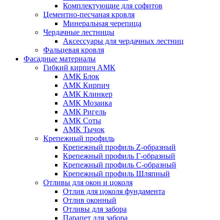
Комплектующие для софитов
Цементно-песчаная кровля
Минеральная черепица
Чердачные лестницы
Аксессуары для чердачных лестниц
Фальцевая кровля
Фасадные материалы
Гибкий кирпич АМК
АМК Блок
АМК Кирпич
АМК Клинкер
АМК Мозаика
АМК Ригель
АМК Соты
АМК Тычок
Крепежный профиль
Крепежный профиль Z-образный
Крепежный профиль Г-образный
Крепежный профиль С-образный
Крепежный профиль Шляпный
Отливы для окон и цоколя
Отлив для цоколя фундамента
Отлив оконный
Отливы для забора
Парапет для забора