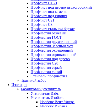
Профлист НС21
Профлист под дерево двухсторонний
Профлист под камень
Профлист под кирпич
Профлист С21
Профлист С8
Профлист стальной бархат
Профнастил бежевый
Профнастил ГОСТ
Профнастил двухсторонний
Профнастил Зеленый мох
Профнастил окрашенный
Профнастил оцинкованный
Профнастил под дерево
Профнастил С20
Профнастил серый
Профнастил синий
Стеновой профнастил
Травяной забор
Изоляция
Базальтовый утеплитель
Утеплитель Изба
Утеплитель Изобокс
Изобокс Вент Ультра
Изобокс Инсайд