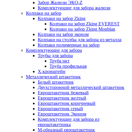
Забор Жалюзи ЭКО-Z
Комплектующие для забора жалюзи
Колпаки на забор
Колпаки на забор Zking
Колпаки на забор Zking EVEREST
Колпаки на забор Zking Monblan
Колпаки на забор эконом
Колпаки на столбы для забора из металла
Колпаки полимерные на забор
Комплектующие для забора
Трубы для забора
Труба нкт
Труба профильная
Х-кронштейн
Металлический штакетник
Белый штакетник
Двухсторонний металлический штакетник
Евроштакетник бежевый
Евроштакетник желтый
Евроштакетник коричневый
Евроштакетник серый
Евроштакетник Эконом
Комплектующие для забора из
евроштакетника
М-образный евроштакетник