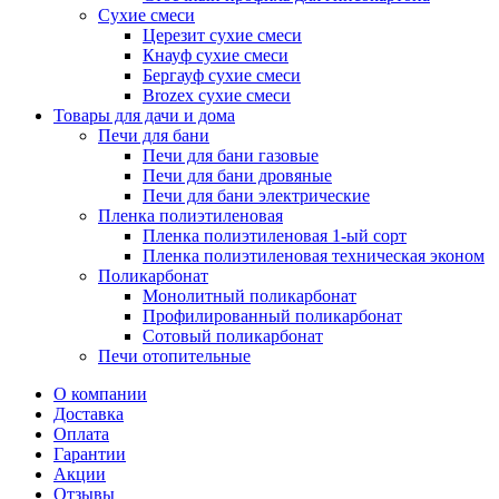
Сухие смеси
Церезит сухие смеси
Кнауф сухие смеси
Бергауф сухие смеси
Brozex сухие смеси
Товары для дачи и дома
Печи для бани
Печи для бани газовые
Печи для бани дровяные
Печи для бани электрические
Пленка полиэтиленовая
Пленка полиэтиленовая 1-ый сорт
Пленка полиэтиленовая техническая эконом
Поликарбонат
Монолитный поликарбонат
Профилированный поликарбонат
Сотовый поликарбонат
Печи отопительные
О компании
Доставка
Оплата
Гарантии
Акции
Отзывы