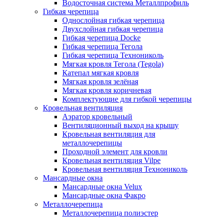
Водосточная система Металлпрофиль
Гибкая черепица
Однослойная гибкая черепица
Двухслойная гибкая черепица
Гибкая черепица Docke
Гибкая черепица Тегола
Гибкая черепица Технониколь
Мягкая кровля Тегола (Tegola)
Катепал мягкая кровля
Мягкая кровля зелёная
Мягкая кровля коричневая
Комплектующие для гибкой черепицы
Кровельная вентиляция
Аэратор кровельный
Вентиляционный выход на крышу
Кровельная вентиляция для
металлочерепицы
Проходной элемент для кровли
Кровельная вентиляция Vilpe
Кровельная вентиляция Технониколь
Мансардные окна
Мансардные окна Velux
Мансардные окна Факро
Металлочерепица
Металлочерепица полиэстер