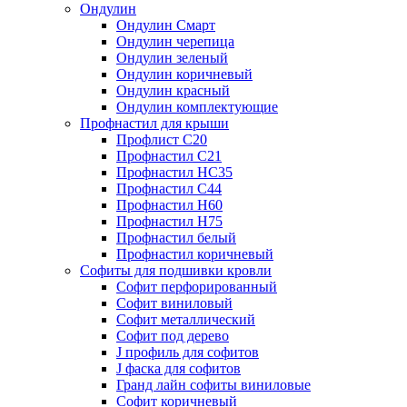
Ондулин
Ондулин Смарт
Ондулин черепица
Ондулин зеленый
Ондулин коричневый
Ондулин красный
Ондулин комплектующие
Профнастил для крыши
Профлист С20
Профнастил С21
Профнастил НС35
Профнастил С44
Профнастил Н60
Профнастил Н75
Профнастил белый
Профнастил коричневый
Софиты для подшивки кровли
Cофит перфорированный
Софит виниловый
Софит металлический
Софит под дерево
J профиль для софитов
J фаска для софитов
Гранд лайн софиты виниловые
Софит коричневый