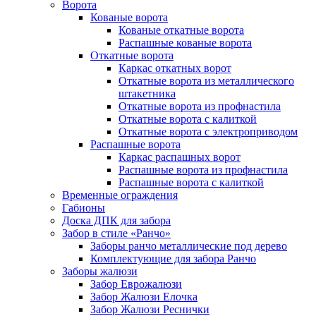
Ворота
Кованые ворота
Кованые откатные ворота
Распашные кованые ворота
Откатные ворота
Каркас откатных ворот
Откатные ворота из металлического
штакетника
Откатные ворота из профнастила
Откатные ворота с калиткой
Откатные ворота с электроприводом
Распашные ворота
Каркас распашных ворот
Распашные ворота из профнастила
Распашные ворота с калиткой
Временные ограждения
Габионы
Доска ДПК для забора
Забор в стиле «Ранчо»
Заборы ранчо металлические под дерево
Комплектующие для забора Ранчо
Заборы жалюзи
Забор Еврожалюзи
Забор Жалюзи Елочка
Забор Жалюзи Реснички