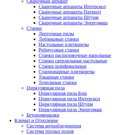
Сварочный аппарат
Сварочные аппараты Интерскол
Сварочные аппараты Патриот
Сварочные аппараты Штурм
Сварочные аппараты Энергомаш
Станки
Ленточные пилы
Лобзиковые станки
Настольные плиткорезы
Реймусовые станки
Станки распиловочные напольные
Станки сверлильные настольные
Станки шлифовальные
Стационарные плиткорезы
Токарные станки
Точильные станки
Циркулярная пила
Циркулярная пила Бош
Циркулярная пила Интерскол
Циркулярная пила Штурм
Циркулярная пила Энергомаш
Бетономешалки
Климат и Отопление
Система антиобледенения
Система теплых полов