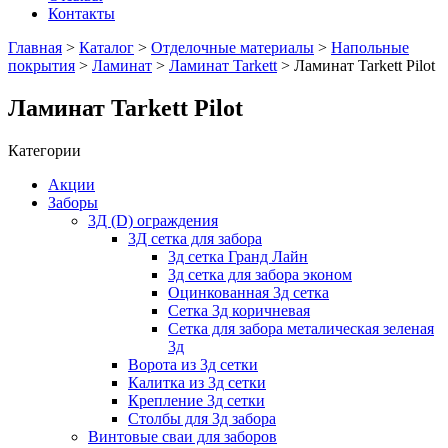
Контакты
Главная
>
Каталог
>
Отделочные материалы
>
Напольные
покрытия
>
Ламинат
>
Ламинат Tarkett
> Ламинат Tarkett Pilot
Ламинат Tarkett Pilot
Категории
Акции
Заборы
3Д (D) ограждения
3Д сетка для забора
3д сетка Гранд Лайн
3д сетка для забора эконом
Оцинкованная 3д сетка
Сетка 3д коричневая
Сетка для забора металическая зеленая
3д
Ворота из 3д сетки
Калитка из 3д сетки
Крепление 3д сетки
Столбы для 3д забора
Винтовые сваи для заборов