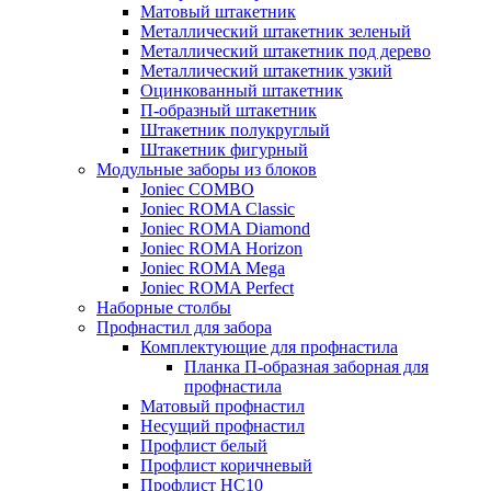
Матовый штакетник
Металлический штакетник зеленый
Металлический штакетник под дерево
Металлический штакетник узкий
Оцинкованный штакетник
П-образный штакетник
Штакетник полукруглый
Штакетник фигурный
Модульные заборы из блоков
Joniec COMBO
Joniec ROMA Classic
Joniec ROMA Diamond
Joniec ROMA Horizon
Joniec ROMA Mega
Joniec ROMA Perfect
Наборные столбы
Профнастил для забора
Комплектующие для профнастила
Планка П-образная заборная для
профнастила
Матовый профнастил
Несущий профнастил
Профлист белый
Профлист коричневый
Профлист НС10