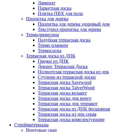
Ламинат
Паркетная доска
Плитка ПВХ для пола
Пропитка для дерева
Пропитка для дерева здоровый дом
Текстурол пропитка для дерева
Термодревесина
Палубная террасная доска
Термо планкен
Термососна
Террасная доска из ДПК
Грядки из ДПК
Декинг Террасная Доска
Полнотелая террасная доска из дпк
Ступени из террасной доски
Террасная доска Savewood
Террасная доска TalverWood
Террасная доска вельвет
Террасная доска дпк венге
Террасная доска дпк терракот
Террасная доска из ДПК бесшовная
Террасная доска из дпк серая
Террасная доска комплектующие
Стройматериалы
Винтовые сваи