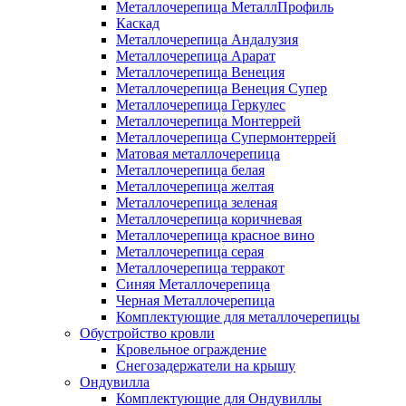
Металлочерепица МеталлПрофиль
Каскад
Металлочерепица Андалузия
Металлочерепица Арарат
Металлочерепица Венеция
Металлочерепица Венеция Супер
Металлочерепица Геркулес
Металлочерепица Монтеррей
Металлочерепица Супермонтеррей
Матовая металлочерепица
Металлочерепица белая
Металлочерепица желтая
Металлочерепица зеленая
Металлочерепица коричневая
Металлочерепица красное вино
Металлочерепица серая
Металлочерепица терракот
Синяя Металлочерепица
Черная Металлочерепица
Комплектующие для металлочерепицы
Обустройство кровли
Кровельное ограждение
Снегозадержатели на крышу
Ондувилла
Комплектующие для Ондувиллы