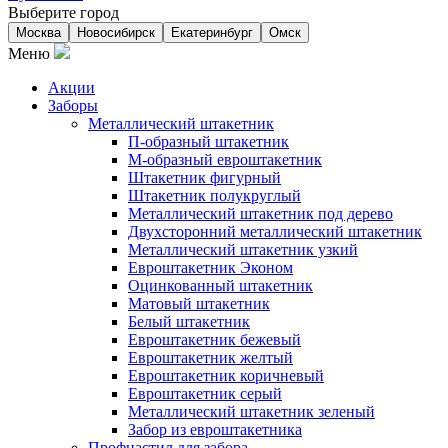
Выберите город
Москва
Новосибирск
Екатеринбург
Омск
Меню
Акции
Заборы
Металлический штакетник
П-образный штакетник
М-образный евроштакетник
Штакетник фигурный
Штакетник полукруглый
Металлический штакетник под дерево
Двухсторонний металлический штакетник
Металлический штакетник узкий
Евроштакетник Эконом
Оцинкованный штакетник
Матовый штакетник
Белый штакетник
Евроштакетник бежевый
Евроштакетник желтый
Евроштакетник коричневый
Евроштакетник серый
Металлический штакетник зеленый
Забор из евроштакетника
Профнастил для забора