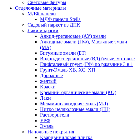
Световые фигуры
Отделочные материалы
МДФ панели
МДФ панели Stella
Садовый паркет из ДПК
Лаки и краски
Алкид-уретановые (АУ) эмали
Алкидные эмали (ПФ), Масляные эмали
(МА)
Битумные эмали (БТ)
Водно-дисперсионные (ВД) белые, матовые
Глифталевый грунт (ГФ) по ржавчине 3 в 1
Грунт-Эмаль ХВ, ХС, ХП
Дорожные
желтый
Краски
Кремний-органические эмали (КО)
Лаки
Меламиноалкидная эмаль (МЛ)
Нитро-целлюлозные эмали (НЦ)
Растворители
УРФ
Эмаль
Напольные покрытия
Кварцвиниловая плитка