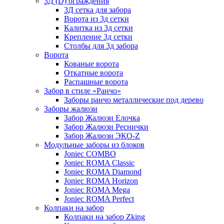
3Д (D) ограждения
3Д сетка для забора
Ворота из 3д сетки
Калитка из 3д сетки
Крепление 3д сетки
Столбы для 3д забора
Ворота
Кованые ворота
Откатные ворота
Распашные ворота
Забор в стиле «Ранчо»
Заборы ранчо металлические под дерево
Заборы жалюзи
Забор Жалюзи Елочка
Забор Жалюзи Реснички
Забор Жалюзи ЭКО-Z
Модульные заборы из блоков
Joniec COMBO
Joniec ROMA Classic
Joniec ROMA Diamond
Joniec ROMA Horizon
Joniec ROMA Mega
Joniec ROMA Perfect
Колпаки на забор
Колпаки на забор Zking