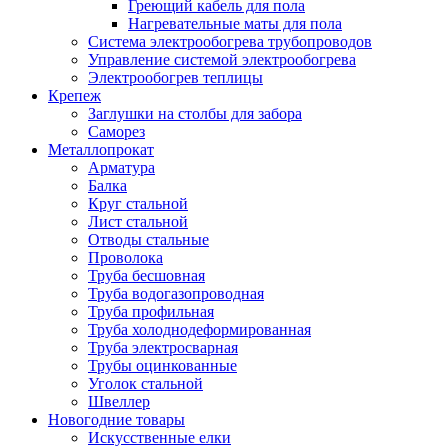
Греющий кабель для пола
Нагревательные маты для пола
Система электрообогрева трубопроводов
Управление системой электрообогрева
Электрообогрев теплицы
Крепеж
Заглушки на столбы для забора
Саморез
Металлопрокат
Арматура
Балка
Круг стальной
Лист стальной
Отводы стальные
Проволока
Труба бесшовная
Труба водогазопроводная
Труба профильная
Труба холоднодеформированная
Труба электросварная
Трубы оцинкованные
Уголок стальной
Швеллер
Новогодние товары
Искусственные елки