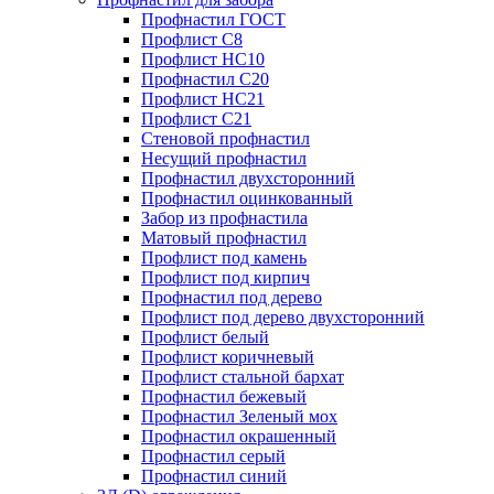
Профнастил ГОСТ
Профлист С8
Профлист НС10
Профнастил С20
Профлист НС21
Профлист С21
Стеновой профнастил
Несущий профнастил
Профнастил двухсторонний
Профнастил оцинкованный
Забор из профнастила
Матовый профнастил
Профлист под камень
Профлист под кирпич
Профнастил под дерево
Профлист под дерево двухсторонний
Профлист белый
Профлист коричневый
Профлист стальной бархат
Профнастил бежевый
Профнастил Зеленый мох
Профнастил окрашенный
Профнастил серый
Профнастил синий