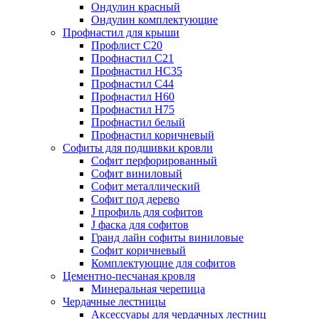
Ондулин красный
Ондулин комплектующие
Профнастил для крыши
Профлист С20
Профнастил С21
Профнастил НС35
Профнастил С44
Профнастил Н60
Профнастил Н75
Профнастил белый
Профнастил коричневый
Софиты для подшивки кровли
Cофит перфорированный
Софит виниловый
Софит металлический
Софит под дерево
J профиль для софитов
J фаска для софитов
Гранд лайн софиты виниловые
Софит коричневый
Комплектующие для софитов
Цементно-песчаная кровля
Минеральная черепица
Чердачные лестницы
Аксессуары для чердачных лестниц