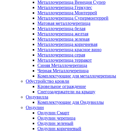
Металлочерепица Венеция Супер
Металлочерепица Геркулес
Металлочерепица Монтеррей
Металлочерепица Супермонтеррей
Матовая металлочерепица
Металлочерепица белая
Металлочерепица желтая
Металлочерепица зеленая
Металлочерепица коричневая
Металлочерепица красное вино
Металлочерепица серая
Металлочерепица терракот
Синяя Металлочерепица
Черная Металлочерепица
Комплектующие для металлочерепицы
Обустройство кровли
Кровельное ограждение
Снегозадержатели на крышу
Ондувилла
Комплектующие для Ондувиллы
Ондулин
Ондулин Смарт
Ондулин черепица
Ондулин зеленый
Ондулин коричневый