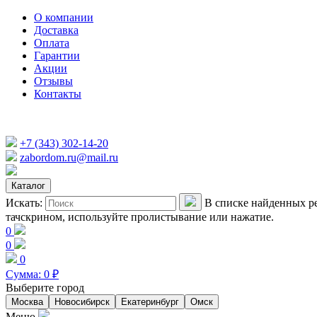
О компании
Доставка
Оплата
Гарантии
Акции
Отзывы
Контакты
+7 (343) 302-14-20
zabordom.ru@mail.ru
Каталог
Искать:
В списке найденных ре
тачскрином, используйте пролистывание или нажатие.
0
0
0
Сумма:
0
₽
Выберите город
Москва
Новосибирск
Екатеринбург
Омск
Меню