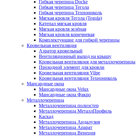
Гибкая черепица Docke
Гибкая черепица Тегола
Гибкая черепица Технониколь
Мягкая кровля Тегола (Tegola)
Катепал мягкая кровля
Мягкая кровля зелёная
Мягкая кровля коричневая
Комплектующие для гибкой черепицы
Кровельная вентиляция
Аэратор кровельный
Вентиляционный выход на крышу
Кровельная вентиляция для металлочерепицы
Проходной элемент для кровли
Кровельная вентиляция Vilpe
Кровельная вентиляция Технониколь
Мансардные окна
Мансардные окна Velux
Мансардные окна Факро
Металлочерепица
Металлочерепица полиэстер
Металлочерепица МеталлПрофиль
Каскад
Металлочерепица Андалузия
Металлочерепица Арарат
Металлочерепица Венеция