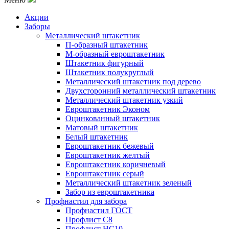
Акции
Заборы
Металлический штакетник
П-образный штакетник
М-образный евроштакетник
Штакетник фигурный
Штакетник полукруглый
Металлический штакетник под дерево
Двухсторонний металлический штакетник
Металлический штакетник узкий
Евроштакетник Эконом
Оцинкованный штакетник
Матовый штакетник
Белый штакетник
Евроштакетник бежевый
Евроштакетник желтый
Евроштакетник коричневый
Евроштакетник серый
Металлический штакетник зеленый
Забор из евроштакетника
Профнастил для забора
Профнастил ГОСТ
Профлист С8
Профлист НС10