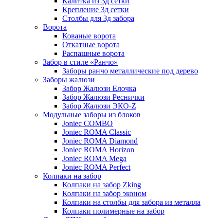
Калитка из 3д сетки
Крепление 3д сетки
Столбы для 3д забора
Ворота
Кованые ворота
Откатные ворота
Распашные ворота
Забор в стиле «Ранчо»
Заборы ранчо металлические под дерево
Заборы жалюзи
Забор Жалюзи Елочка
Забор Жалюзи Реснички
Забор Жалюзи ЭКО-Z
Модульные заборы из блоков
Joniec COMBO
Joniec ROMA Classic
Joniec ROMA Diamond
Joniec ROMA Horizon
Joniec ROMA Mega
Joniec ROMA Perfect
Колпаки на забор
Колпаки на забор Zking
Колпаки на забор эконом
Колпаки на столбы для забора из металла
Колпаки полимерные на забор