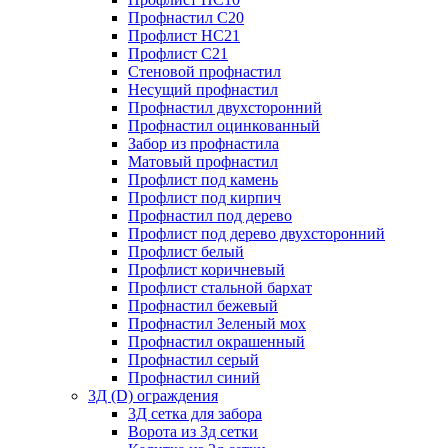
Профнастил С20
Профлист НС21
Профлист С21
Стеновой профнастил
Несущий профнастил
Профнастил двухсторонний
Профнастил оцинкованный
Забор из профнастила
Матовый профнастил
Профлист под камень
Профлист под кирпич
Профнастил под дерево
Профлист под дерево двухсторонний
Профлист белый
Профлист коричневый
Профлист стальной бархат
Профнастил бежевый
Профнастил Зеленый мох
Профнастил окрашенный
Профнастил серый
Профнастил синий
3Д (D) ограждения
3Д сетка для забора
Ворота из 3д сетки