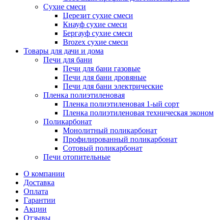
Сухие смеси
Церезит сухие смеси
Кнауф сухие смеси
Бергауф сухие смеси
Brozex сухие смеси
Товары для дачи и дома
Печи для бани
Печи для бани газовые
Печи для бани дровяные
Печи для бани электрические
Пленка полиэтиленовая
Пленка полиэтиленовая 1-ый сорт
Пленка полиэтиленовая техническая эконом
Поликарбонат
Монолитный поликарбонат
Профилированный поликарбонат
Сотовый поликарбонат
Печи отопительные
О компании
Доставка
Оплата
Гарантии
Акции
Отзывы