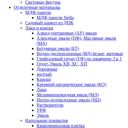
Световые фигуры
Отделочные материалы
МДФ панели
МДФ панели Stella
Садовый паркет из ДПК
Лаки и краски
Алкид-уретановые (АУ) эмали
Алкидные эмали (ПФ), Масляные эмали
(МА)
Битумные эмали (БТ)
Водно-дисперсионные (ВД) белые, матовые
Глифталевый грунт (ГФ) по ржавчине 3 в 1
Грунт-Эмаль ХВ, ХС, ХП
Дорожные
желтый
Краски
Кремний-органические эмали (КО)
Лаки
Меламиноалкидная эмаль (МЛ)
Нитро-целлюлозные эмали (НЦ)
Растворители
УРФ
Эмаль
Напольные покрытия
Кварцвиниловая плитка