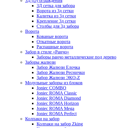
3Д (D) ограждения
3Д сетка для забора
Ворота из 3д сетки
Калитка из 3д сетки
Крепление 3д сетки
Столбы для 3д забора
Ворота
Кованые ворота
Откатные ворота
Распашные ворота
Забор в стиле «Ранчо»
Заборы ранчо металлические под дерево
Заборы жалюзи
Забор Жалюзи Елочка
Забор Жалюзи Реснички
Забор Жалюзи ЭКО-Z
Модульные заборы из блоков
Joniec COMBO
Joniec ROMA Classic
Joniec ROMA Diamond
Joniec ROMA Horizon
Joniec ROMA Mega
Joniec ROMA Perfect
Колпаки на забор
Колпаки на забор Zking