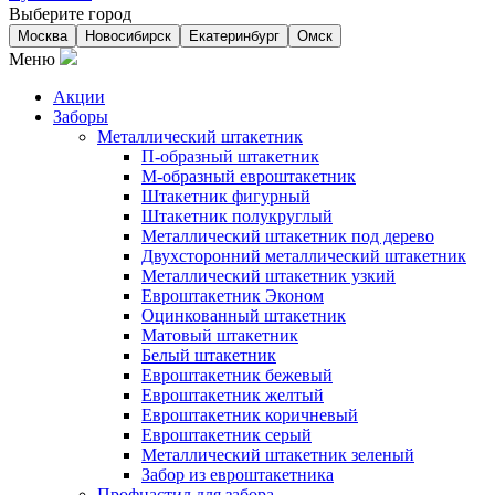
Выберите город
Москва
Новосибирск
Екатеринбург
Омск
Меню
Акции
Заборы
Металлический штакетник
П-образный штакетник
М-образный евроштакетник
Штакетник фигурный
Штакетник полукруглый
Металлический штакетник под дерево
Двухсторонний металлический штакетник
Металлический штакетник узкий
Евроштакетник Эконом
Оцинкованный штакетник
Матовый штакетник
Белый штакетник
Евроштакетник бежевый
Евроштакетник желтый
Евроштакетник коричневый
Евроштакетник серый
Металлический штакетник зеленый
Забор из евроштакетника
Профнастил для забора