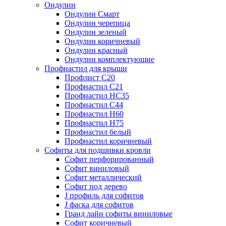
Ондулин
Ондулин Смарт
Ондулин черепица
Ондулин зеленый
Ондулин коричневый
Ондулин красный
Ондулин комплектующие
Профнастил для крыши
Профлист С20
Профнастил С21
Профнастил НС35
Профнастил С44
Профнастил Н60
Профнастил Н75
Профнастил белый
Профнастил коричневый
Софиты для подшивки кровли
Cофит перфорированный
Софит виниловый
Софит металлический
Софит под дерево
J профиль для софитов
J фаска для софитов
Гранд лайн софиты виниловые
Софит коричневый