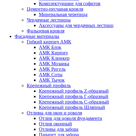
Комплектующие для софитов
Цементно-песчаная кровля
Минеральная черепица
Чердачные лестницы
Аксессуары для чердачных лестниц
Фальцевая кровля
Фасадные материалы
Гибкий кирпич АМК
АМК Блок
АМК Кирпич
АМК Клинкер
АМК Мозаика
АМК Ригель
АМК Соты
АМК Тычок
Крепежный профиль
Крепежный профиль Z-образный
Крепежный профиль Г-образный
Крепежный профиль С-образный
Крепежный профиль Шляпный
Отливы для окон и цоколя
Отлив для цоколя фундамента
Отлив оконный
Отливы для забора
Парапет для забора