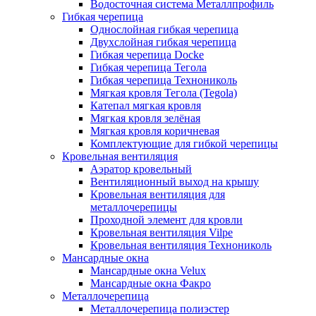
Водосточная система Металлпрофиль
Гибкая черепица
Однослойная гибкая черепица
Двухслойная гибкая черепица
Гибкая черепица Docke
Гибкая черепица Тегола
Гибкая черепица Технониколь
Мягкая кровля Тегола (Tegola)
Катепал мягкая кровля
Мягкая кровля зелёная
Мягкая кровля коричневая
Комплектующие для гибкой черепицы
Кровельная вентиляция
Аэратор кровельный
Вентиляционный выход на крышу
Кровельная вентиляция для
металлочерепицы
Проходной элемент для кровли
Кровельная вентиляция Vilpe
Кровельная вентиляция Технониколь
Мансардные окна
Мансардные окна Velux
Мансардные окна Факро
Металлочерепица
Металлочерепица полиэстер