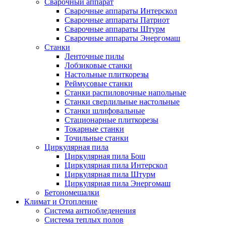
Сварочный аппарат
Сварочные аппараты Интерскол
Сварочные аппараты Патриот
Сварочные аппараты Штурм
Сварочные аппараты Энергомаш
Станки
Ленточные пилы
Лобзиковые станки
Настольные плиткорезы
Реймусовые станки
Станки распиловочные напольные
Станки сверлильные настольные
Станки шлифовальные
Стационарные плиткорезы
Токарные станки
Точильные станки
Циркулярная пила
Циркулярная пила Бош
Циркулярная пила Интерскол
Циркулярная пила Штурм
Циркулярная пила Энергомаш
Бетономешалки
Климат и Отопление
Система антиобледенения
Система теплых полов