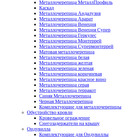
Металлочерепица МеталлПрофиль
Каскад
Металлочерепица Андалузия
Металлочерепица Арарат
Металлочерепица Венеция
Металлочерепица Венеция Супер
Металлочерепица Геркулес
Металлочерепица Монтеррей
Металлочерепица Супермонтеррей
Матовая металлочерепица
Металлочерепица белая
Металлочерепица желтая
Металлочерепица зеленая
Металлочерепица коричневая
Металлочерепица красное вино
Металлочерепица серая
Металлочерепица терракот
Синяя Металлочерепица
Черная Металлочерепица
Комплектующие для металлочерепицы
Обустройство кровли
Кровельное ограждение
Снегозадержатели на крышу
Ондувилла
Комплектующие для Ондувиллы