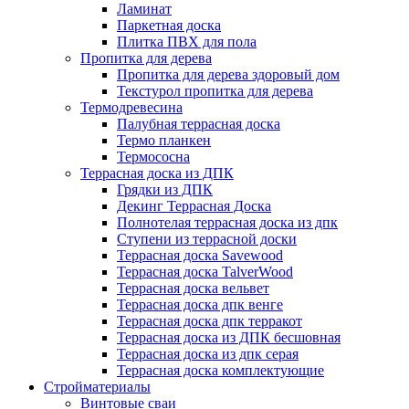
Ламинат
Паркетная доска
Плитка ПВХ для пола
Пропитка для дерева
Пропитка для дерева здоровый дом
Текстурол пропитка для дерева
Термодревесина
Палубная террасная доска
Термо планкен
Термососна
Террасная доска из ДПК
Грядки из ДПК
Декинг Террасная Доска
Полнотелая террасная доска из дпк
Ступени из террасной доски
Террасная доска Savewood
Террасная доска TalverWood
Террасная доска вельвет
Террасная доска дпк венге
Террасная доска дпк терракот
Террасная доска из ДПК бесшовная
Террасная доска из дпк серая
Террасная доска комплектующие
Стройматериалы
Винтовые сваи