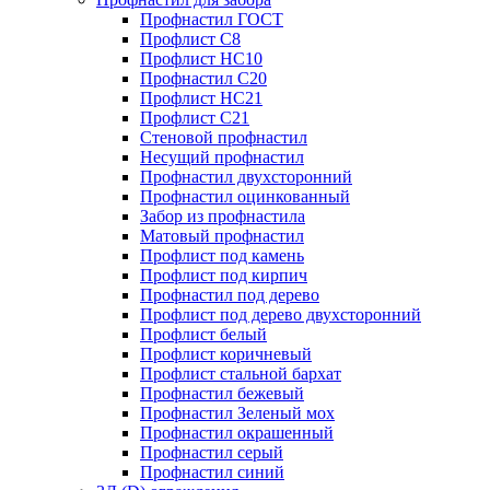
Профнастил ГОСТ
Профлист С8
Профлист НС10
Профнастил С20
Профлист НС21
Профлист С21
Стеновой профнастил
Несущий профнастил
Профнастил двухсторонний
Профнастил оцинкованный
Забор из профнастила
Матовый профнастил
Профлист под камень
Профлист под кирпич
Профнастил под дерево
Профлист под дерево двухсторонний
Профлист белый
Профлист коричневый
Профлист стальной бархат
Профнастил бежевый
Профнастил Зеленый мох
Профнастил окрашенный
Профнастил серый
Профнастил синий