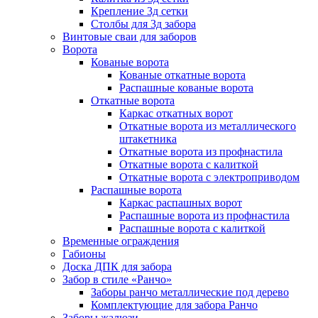
Крепление 3д сетки
Столбы для 3д забора
Винтовые сваи для заборов
Ворота
Кованые ворота
Кованые откатные ворота
Распашные кованые ворота
Откатные ворота
Каркас откатных ворот
Откатные ворота из металлического
штакетника
Откатные ворота из профнастила
Откатные ворота с калиткой
Откатные ворота с электроприводом
Распашные ворота
Каркас распашных ворот
Распашные ворота из профнастила
Распашные ворота с калиткой
Временные ограждения
Габионы
Доска ДПК для забора
Забор в стиле «Ранчо»
Заборы ранчо металлические под дерево
Комплектующие для забора Ранчо
Заборы жалюзи