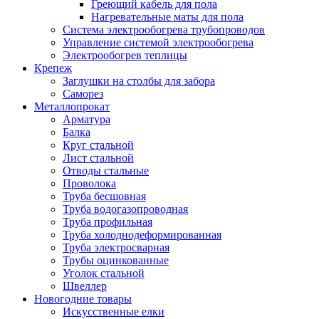
Греющий кабель для пола
Нагревательные маты для пола
Система электрообогрева трубопроводов
Управление системой электрообогрева
Электрообогрев теплицы
Крепеж
Заглушки на столбы для забора
Саморез
Металлопрокат
Арматура
Балка
Круг стальной
Лист стальной
Отводы стальные
Проволока
Труба бесшовная
Труба водогазопроводная
Труба профильная
Труба холоднодеформированная
Труба электросварная
Трубы оцинкованные
Уголок стальной
Швеллер
Новогодние товары
Искусственные елки