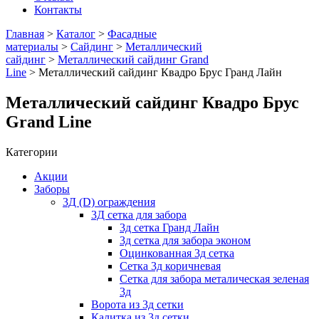
Контакты
Главная
>
Каталог
>
Фасадные
материалы
>
Сайдинг
>
Металлический
сайдинг
>
Металлический сайдинг Grand
Line
> Металлический сайдинг Квадро Брус Гранд Лайн
Металлический сайдинг Квадро Брус
Grand Line
Категории
Акции
Заборы
3Д (D) ограждения
3Д сетка для забора
3д сетка Гранд Лайн
3д сетка для забора эконом
Оцинкованная 3д сетка
Сетка 3д коричневая
Сетка для забора металическая зеленая
3д
Ворота из 3д сетки
Калитка из 3д сетки