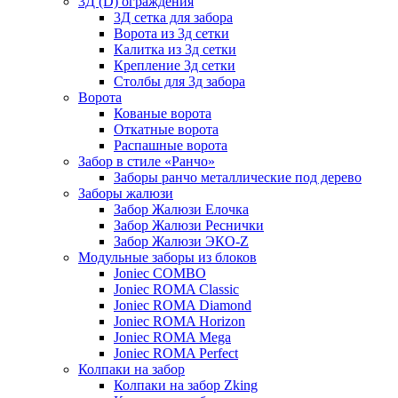
3Д (D) ограждения
3Д сетка для забора
Ворота из 3д сетки
Калитка из 3д сетки
Крепление 3д сетки
Столбы для 3д забора
Ворота
Кованые ворота
Откатные ворота
Распашные ворота
Забор в стиле «Ранчо»
Заборы ранчо металлические под дерево
Заборы жалюзи
Забор Жалюзи Елочка
Забор Жалюзи Реснички
Забор Жалюзи ЭКО-Z
Модульные заборы из блоков
Joniec COMBO
Joniec ROMA Classic
Joniec ROMA Diamond
Joniec ROMA Horizon
Joniec ROMA Mega
Joniec ROMA Perfect
Колпаки на забор
Колпаки на забор Zking