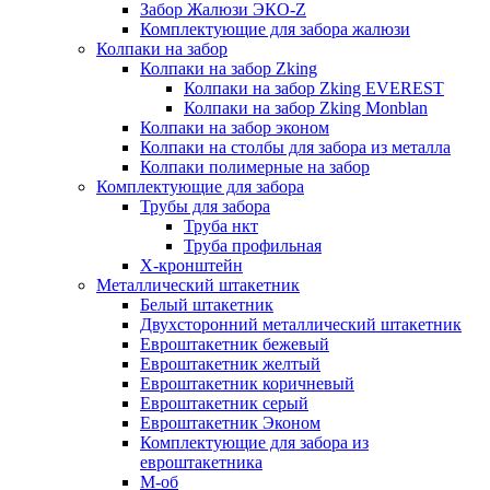
Забор Жалюзи ЭКО-Z
Комплектующие для забора жалюзи
Колпаки на забор
Колпаки на забор Zking
Колпаки на забор Zking EVEREST
Колпаки на забор Zking Monblan
Колпаки на забор эконом
Колпаки на столбы для забора из металла
Колпаки полимерные на забор
Комплектующие для забора
Трубы для забора
Труба нкт
Труба профильная
Х-кронштейн
Металлический штакетник
Белый штакетник
Двухсторонний металлический штакетник
Евроштакетник бежевый
Евроштакетник желтый
Евроштакетник коричневый
Евроштакетник серый
Евроштакетник Эконом
Комплектующие для забора из
евроштакетника
М-об