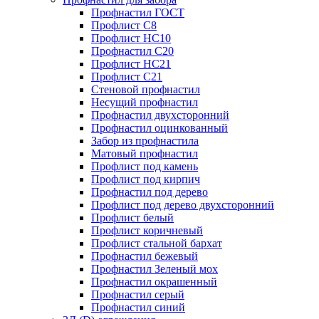
Профнастил ГОСТ
Профлист С8
Профлист НС10
Профнастил С20
Профлист НС21
Профлист С21
Стеновой профнастил
Несущий профнастил
Профнастил двухсторонний
Профнастил оцинкованный
Забор из профнастила
Матовый профнастил
Профлист под камень
Профлист под кирпич
Профнастил под дерево
Профлист под дерево двухсторонний
Профлист белый
Профлист коричневый
Профлист стальной бархат
Профнастил бежевый
Профнастил Зеленый мох
Профнастил окрашенный
Профнастил серый
Профнастил синий