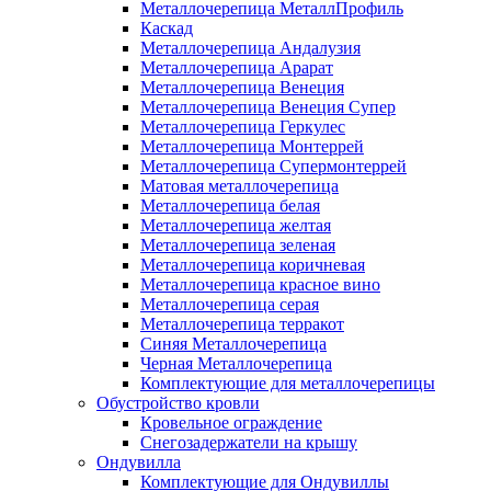
Металлочерепица МеталлПрофиль
Каскад
Металлочерепица Андалузия
Металлочерепица Арарат
Металлочерепица Венеция
Металлочерепица Венеция Супер
Металлочерепица Геркулес
Металлочерепица Монтеррей
Металлочерепица Супермонтеррей
Матовая металлочерепица
Металлочерепица белая
Металлочерепица желтая
Металлочерепица зеленая
Металлочерепица коричневая
Металлочерепица красное вино
Металлочерепица серая
Металлочерепица терракот
Синяя Металлочерепица
Черная Металлочерепица
Комплектующие для металлочерепицы
Обустройство кровли
Кровельное ограждение
Снегозадержатели на крышу
Ондувилла
Комплектующие для Ондувиллы