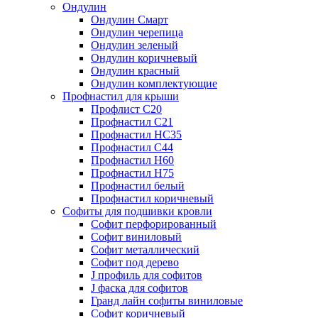
Ондулин
Ондулин Смарт
Ондулин черепица
Ондулин зеленый
Ондулин коричневый
Ондулин красный
Ондулин комплектующие
Профнастил для крыши
Профлист С20
Профнастил С21
Профнастил НС35
Профнастил С44
Профнастил Н60
Профнастил Н75
Профнастил белый
Профнастил коричневый
Софиты для подшивки кровли
Cофит перфорированный
Софит виниловый
Софит металлический
Софит под дерево
J профиль для софитов
J фаска для софитов
Гранд лайн софиты виниловые
Софит коричневый