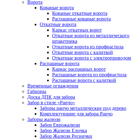
Ворота
Кованые ворота
Кованые откатные ворота
Распашные кованые ворота
Откатные ворота
Каркас откатных ворот
Откатные ворота из металлического
штакетника
Откатные ворота из профнастила
Откатные ворота с калиткой
Откатные ворота с электроприводом
Распашные ворота
Каркас распашных ворот
Распашные ворота из профнастила
Распашные ворота с калиткой
Временные ограждения
Габионы
Доска ДПК для забора
Забор в стиле «Ранчо»
Заборы ранчо металлические под дерево
Комплектующие для забора Ранчо
Заборы жалюзи
Забор Еврожалюзи
Забор Жалюзи Елочка
Забор Жалюзи Реснички