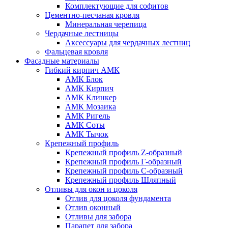
Комплектующие для софитов
Цементно-песчаная кровля
Минеральная черепица
Чердачные лестницы
Аксессуары для чердачных лестниц
Фальцевая кровля
Фасадные материалы
Гибкий кирпич АМК
АМК Блок
АМК Кирпич
АМК Клинкер
АМК Мозаика
АМК Ригель
АМК Соты
АМК Тычок
Крепежный профиль
Крепежный профиль Z-образный
Крепежный профиль Г-образный
Крепежный профиль С-образный
Крепежный профиль Шляпный
Отливы для окон и цоколя
Отлив для цоколя фундамента
Отлив оконный
Отливы для забора
Парапет для забора