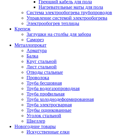
Греющий кабель для пола
Нагревательные маты для пола
Система электрообогрева трубопроводов
Управление системой электрообогрева
Электрообогрев теплицы
Крепеж
Заглушки на столбы для забора
Саморез
Металлопрокат
Арматура
Балка
Круг стальной
Лист стальной
Отводы стальные
Проволока
Труба бесшовная
Труба водогазопроводная
Труба профильная
Труба холоднодеформированная
Труба электросварная
Трубы оцинкованные
Уголок стальной
Швеллер
Новогодние товары
Искусственные елки