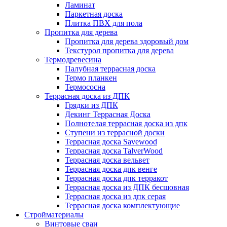
Ламинат
Паркетная доска
Плитка ПВХ для пола
Пропитка для дерева
Пропитка для дерева здоровый дом
Текстурол пропитка для дерева
Термодревесина
Палубная террасная доска
Термо планкен
Термососна
Террасная доска из ДПК
Грядки из ДПК
Декинг Террасная Доска
Полнотелая террасная доска из дпк
Ступени из террасной доски
Террасная доска Savewood
Террасная доска TalverWood
Террасная доска вельвет
Террасная доска дпк венге
Террасная доска дпк терракот
Террасная доска из ДПК бесшовная
Террасная доска из дпк серая
Террасная доска комплектующие
Стройматериалы
Винтовые сваи