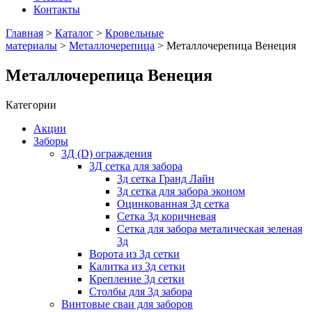
Контакты
Главная
>
Каталог
>
Кровельные
материалы
>
Металлочерепица
> Металлочерепица Венеция
Металлочерепица Венеция
Категории
Акции
Заборы
3Д (D) ограждения
3Д сетка для забора
3д сетка Гранд Лайн
3д сетка для забора эконом
Оцинкованная 3д сетка
Сетка 3д коричневая
Сетка для забора металическая зеленая
3д
Ворота из 3д сетки
Калитка из 3д сетки
Крепление 3д сетки
Столбы для 3д забора
Винтовые сваи для заборов