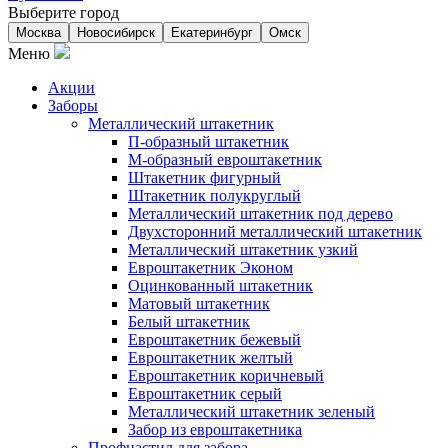
Выберите город
Москва
Новосибирск
Екатеринбург
Омск
Меню
Акции
Заборы
Металлический штакетник
П-образный штакетник
М-образный евроштакетник
Штакетник фигурный
Штакетник полукруглый
Металлический штакетник под дерево
Двухсторонний металлический штакетник
Металлический штакетник узкий
Евроштакетник Эконом
Оцинкованный штакетник
Матовый штакетник
Белый штакетник
Евроштакетник бежевый
Евроштакетник желтый
Евроштакетник коричневый
Евроштакетник серый
Металлический штакетник зеленый
Забор из евроштакетника
Профнастил для забора