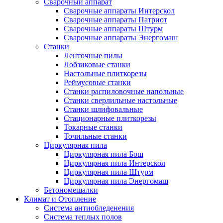
Сварочный аппарат
Сварочные аппараты Интерскол
Сварочные аппараты Патриот
Сварочные аппараты Штурм
Сварочные аппараты Энергомаш
Станки
Ленточные пилы
Лобзиковые станки
Настольные плиткорезы
Реймусовые станки
Станки распиловочные напольные
Станки сверлильные настольные
Станки шлифовальные
Стационарные плиткорезы
Токарные станки
Точильные станки
Циркулярная пила
Циркулярная пила Бош
Циркулярная пила Интерскол
Циркулярная пила Штурм
Циркулярная пила Энергомаш
Бетономешалки
Климат и Отопление
Система антиобледенения
Система теплых полов