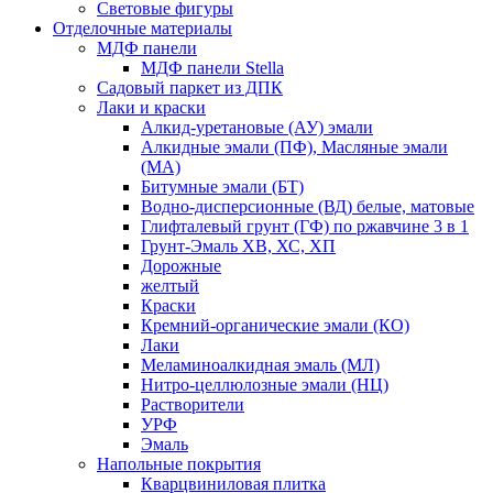
Световые фигуры
Отделочные материалы
МДФ панели
МДФ панели Stella
Садовый паркет из ДПК
Лаки и краски
Алкид-уретановые (АУ) эмали
Алкидные эмали (ПФ), Масляные эмали
(МА)
Битумные эмали (БТ)
Водно-дисперсионные (ВД) белые, матовые
Глифталевый грунт (ГФ) по ржавчине 3 в 1
Грунт-Эмаль ХВ, ХС, ХП
Дорожные
желтый
Краски
Кремний-органические эмали (КО)
Лаки
Меламиноалкидная эмаль (МЛ)
Нитро-целлюлозные эмали (НЦ)
Растворители
УРФ
Эмаль
Напольные покрытия
Кварцвиниловая плитка