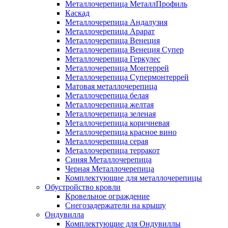
Металлочерепица МеталлПрофиль
Каскад
Металлочерепица Андалузия
Металлочерепица Арарат
Металлочерепица Венеция
Металлочерепица Венеция Супер
Металлочерепица Геркулес
Металлочерепица Монтеррей
Металлочерепица Супермонтеррей
Матовая металлочерепица
Металлочерепица белая
Металлочерепица желтая
Металлочерепица зеленая
Металлочерепица коричневая
Металлочерепица красное вино
Металлочерепица серая
Металлочерепица терракот
Синяя Металлочерепица
Черная Металлочерепица
Комплектующие для металлочерепицы
Обустройство кровли
Кровельное ограждение
Снегозадержатели на крышу
Ондувилла
Комплектующие для Ондувиллы