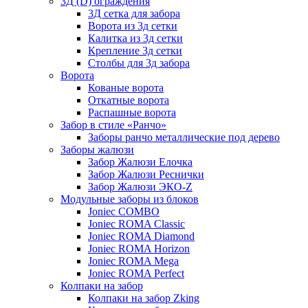
3Д (D) ограждения
3Д сетка для забора
Ворота из 3д сетки
Калитка из 3д сетки
Крепление 3д сетки
Столбы для 3д забора
Ворота
Кованые ворота
Откатные ворота
Распашные ворота
Забор в стиле «Ранчо»
Заборы ранчо металлические под дерево
Заборы жалюзи
Забор Жалюзи Елочка
Забор Жалюзи Реснички
Забор Жалюзи ЭКО-Z
Модульные заборы из блоков
Joniec COMBO
Joniec ROMA Classic
Joniec ROMA Diamond
Joniec ROMA Horizon
Joniec ROMA Mega
Joniec ROMA Perfect
Колпаки на забор
Колпаки на забор Zking