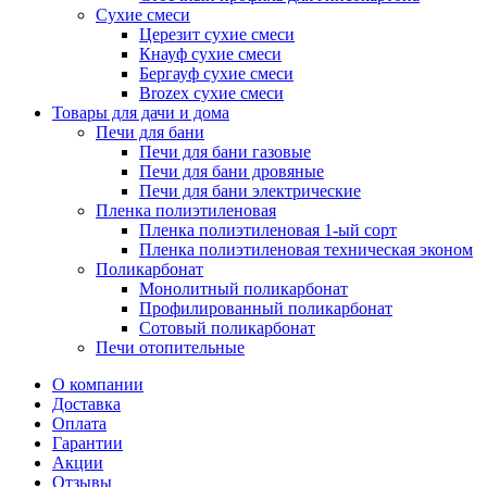
Сухие смеси
Церезит сухие смеси
Кнауф сухие смеси
Бергауф сухие смеси
Brozex сухие смеси
Товары для дачи и дома
Печи для бани
Печи для бани газовые
Печи для бани дровяные
Печи для бани электрические
Пленка полиэтиленовая
Пленка полиэтиленовая 1-ый сорт
Пленка полиэтиленовая техническая эконом
Поликарбонат
Монолитный поликарбонат
Профилированный поликарбонат
Сотовый поликарбонат
Печи отопительные
О компании
Доставка
Оплата
Гарантии
Акции
Отзывы