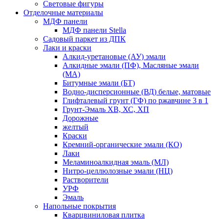
Световые фигуры
Отделочные материалы
МДФ панели
МДФ панели Stella
Садовый паркет из ДПК
Лаки и краски
Алкид-уретановые (АУ) эмали
Алкидные эмали (ПФ), Масляные эмали
(МА)
Битумные эмали (БТ)
Водно-дисперсионные (ВД) белые, матовые
Глифталевый грунт (ГФ) по ржавчине 3 в 1
Грунт-Эмаль ХВ, ХС, ХП
Дорожные
желтый
Краски
Кремний-органические эмали (КО)
Лаки
Меламиноалкидная эмаль (МЛ)
Нитро-целлюлозные эмали (НЦ)
Растворители
УРФ
Эмаль
Напольные покрытия
Кварцвиниловая плитка