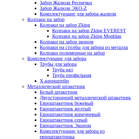
Забор Жалюзи Реснички
Забор Жалюзи ЭКО-Z
Комплектующие для забора жалюзи
Колпаки на забор
Колпаки на забор Zking
Колпаки на забор Zking EVEREST
Колпаки на забор Zking Monblan
Колпаки на забор эконом
Колпаки на столбы для забора из металла
Колпаки полимерные на забор
Комплектующие для забора
Трубы для забора
Труба нкт
Труба профильная
Х-кронштейн
Металлический штакетник
Белый штакетник
Двухсторонний металлический штакетник
Евроштакетник бежевый
Евроштакетник желтый
Евроштакетник коричневый
Евроштакетник серый
Евроштакетник Эконом
Комплектующие для забора из
евроштакетника