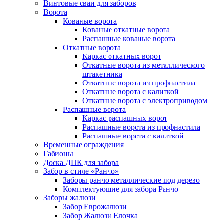
Винтовые сваи для заборов
Ворота
Кованые ворота
Кованые откатные ворота
Распашные кованые ворота
Откатные ворота
Каркас откатных ворот
Откатные ворота из металлического
штакетника
Откатные ворота из профнастила
Откатные ворота с калиткой
Откатные ворота с электроприводом
Распашные ворота
Каркас распашных ворот
Распашные ворота из профнастила
Распашные ворота с калиткой
Временные ограждения
Габионы
Доска ДПК для забора
Забор в стиле «Ранчо»
Заборы ранчо металлические под дерево
Комплектующие для забора Ранчо
Заборы жалюзи
Забор Еврожалюзи
Забор Жалюзи Елочка