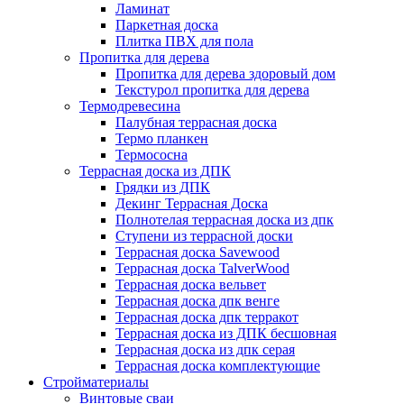
Ламинат
Паркетная доска
Плитка ПВХ для пола
Пропитка для дерева
Пропитка для дерева здоровый дом
Текстурол пропитка для дерева
Термодревесина
Палубная террасная доска
Термо планкен
Термососна
Террасная доска из ДПК
Грядки из ДПК
Декинг Террасная Доска
Полнотелая террасная доска из дпк
Ступени из террасной доски
Террасная доска Savewood
Террасная доска TalverWood
Террасная доска вельвет
Террасная доска дпк венге
Террасная доска дпк терракот
Террасная доска из ДПК бесшовная
Террасная доска из дпк серая
Террасная доска комплектующие
Стройматериалы
Винтовые сваи