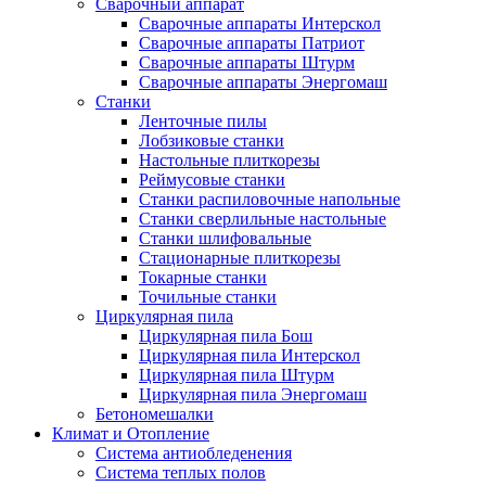
Сварочный аппарат
Сварочные аппараты Интерскол
Сварочные аппараты Патриот
Сварочные аппараты Штурм
Сварочные аппараты Энергомаш
Станки
Ленточные пилы
Лобзиковые станки
Настольные плиткорезы
Реймусовые станки
Станки распиловочные напольные
Станки сверлильные настольные
Станки шлифовальные
Стационарные плиткорезы
Токарные станки
Точильные станки
Циркулярная пила
Циркулярная пила Бош
Циркулярная пила Интерскол
Циркулярная пила Штурм
Циркулярная пила Энергомаш
Бетономешалки
Климат и Отопление
Система антиобледенения
Система теплых полов