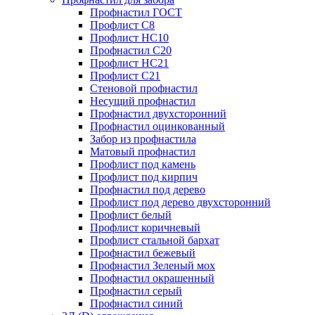
Профнастил ГОСТ
Профлист С8
Профлист НС10
Профнастил С20
Профлист НС21
Профлист С21
Стеновой профнастил
Несущий профнастил
Профнастил двухсторонний
Профнастил оцинкованный
Забор из профнастила
Матовый профнастил
Профлист под камень
Профлист под кирпич
Профнастил под дерево
Профлист под дерево двухсторонний
Профлист белый
Профлист коричневый
Профлист стальной бархат
Профнастил бежевый
Профнастил Зеленый мох
Профнастил окрашенный
Профнастил серый
Профнастил синий