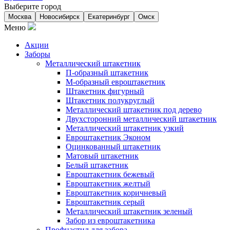
Выберите город
Москва
Новосибирск
Екатеринбург
Омск
Меню
Акции
Заборы
Металлический штакетник
П-образный штакетник
М-образный евроштакетник
Штакетник фигурный
Штакетник полукруглый
Металлический штакетник под дерево
Двухсторонний металлический штакетник
Металлический штакетник узкий
Евроштакетник Эконом
Оцинкованный штакетник
Матовый штакетник
Белый штакетник
Евроштакетник бежевый
Евроштакетник желтый
Евроштакетник коричневый
Евроштакетник серый
Металлический штакетник зеленый
Забор из евроштакетника
Профнастил для забора