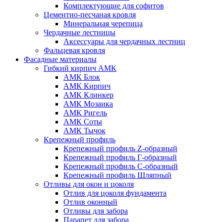
Комплектующие для софитов
Цементно-песчаная кровля
Минеральная черепица
Чердачные лестницы
Аксессуары для чердачных лестниц
Фальцевая кровля
Фасадные материалы
Гибкий кирпич АМК
АМК Блок
АМК Кирпич
АМК Клинкер
АМК Мозаика
АМК Ригель
АМК Соты
АМК Тычок
Крепежный профиль
Крепежный профиль Z-образный
Крепежный профиль Г-образный
Крепежный профиль С-образный
Крепежный профиль Шляпный
Отливы для окон и цоколя
Отлив для цоколя фундамента
Отлив оконный
Отливы для забора
Парапет для забора