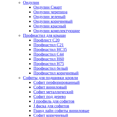
Ондулин
Ондулин Смарт
Ондулин черепица
Ондулин зеленый
Ондулин коричневый
Ондулин красный
Ондулин комплектующие
Профнастил для крыши
Профлист С20
Профнастил С21
Профнастил НС35
Профнастил С44
Профнастил Н60
Профнастил Н75
Профнастил белый
Профнастил коричневый
Софиты для подшивки кровли
Cофит перфорированный
Софит виниловый
Софит металлический
Софит под дерево
J профиль для софитов
J фаска для софитов
Гранд лайн софиты виниловые
Софит коричневый