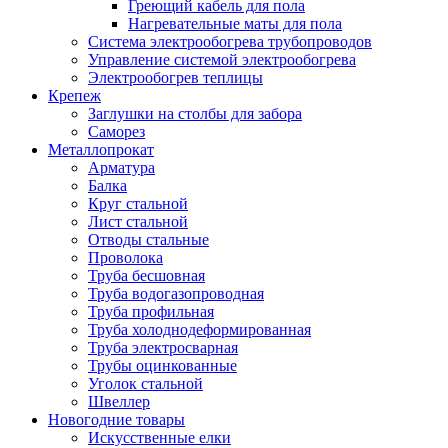
Греющий кабель для пола
Нагревательные маты для пола
Система электрообогрева трубопроводов
Управление системой электрообогрева
Электрообогрев теплицы
Крепеж
Заглушки на столбы для забора
Саморез
Металлопрокат
Арматура
Балка
Круг стальной
Лист стальной
Отводы стальные
Проволока
Труба бесшовная
Труба водогазопроводная
Труба профильная
Труба холоднодеформированная
Труба электросварная
Трубы оцинкованные
Уголок стальной
Швеллер
Новогодние товары
Искусственные елки