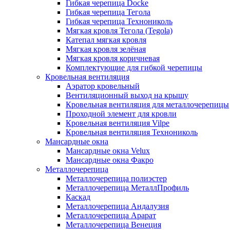
Гибкая черепица Docke
Гибкая черепица Тегола
Гибкая черепица Технониколь
Мягкая кровля Тегола (Tegola)
Катепал мягкая кровля
Мягкая кровля зелёная
Мягкая кровля коричневая
Комплектующие для гибкой черепицы
Кровельная вентиляция
Аэратор кровельный
Вентиляционный выход на крышу
Кровельная вентиляция для металлочерепицы
Проходной элемент для кровли
Кровельная вентиляция Vilpe
Кровельная вентиляция Технониколь
Мансардные окна
Мансардные окна Velux
Мансардные окна Факро
Металлочерепица
Металлочерепица полиэстер
Металлочерепица МеталлПрофиль
Каскад
Металлочерепица Андалузия
Металлочерепица Арарат
Металлочерепица Венеция