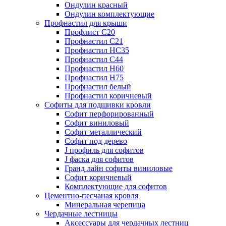
Ондулин красный
Ондулин комплектующие
Профнастил для крыши
Профлист С20
Профнастил С21
Профнастил НС35
Профнастил С44
Профнастил Н60
Профнастил Н75
Профнастил белый
Профнастил коричневый
Софиты для подшивки кровли
Cофит перфорированный
Софит виниловый
Софит металлический
Софит под дерево
J профиль для софитов
J фаска для софитов
Гранд лайн софиты виниловые
Софит коричневый
Комплектующие для софитов
Цементно-песчаная кровля
Минеральная черепица
Чердачные лестницы
Аксессуары для чердачных лестниц