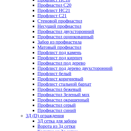
Профнастил С20
Профлист НС21
Профлист С21
Стеновой профнастил
Несущий профнастил
Профнастил двухсторонний
Профнастил оцинкованный
Забор из профнастила
Матовый профнастил
Профлист под камень
Профлист под кирпич
Профнастил под дерево
Профлист под дерево двухсторонний
Профлист белый
Профлист коричневый
Профлист стальной бархат
Профнастил бежевый
Профнастил Зеленый мох
Профнастил окрашенный
Профнастил серый
Профнастил синий
3Д (D) ограждения
3Д сетка для забора
Ворота из 3д сетки