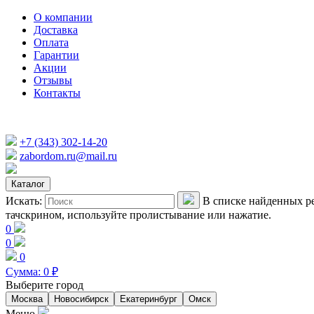
О компании
Доставка
Оплата
Гарантии
Акции
Отзывы
Контакты
+7 (343) 302-14-20
zabordom.ru@mail.ru
Каталог
Искать:
В списке найденных ре
тачскрином, используйте пролистывание или нажатие.
0
0
0
Сумма:
0
₽
Выберите город
Москва
Новосибирск
Екатеринбург
Омск
Меню