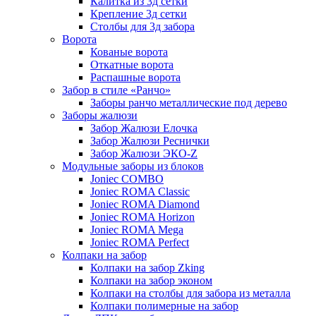
Калитка из 3д сетки
Крепление 3д сетки
Столбы для 3д забора
Ворота
Кованые ворота
Откатные ворота
Распашные ворота
Забор в стиле «Ранчо»
Заборы ранчо металлические под дерево
Заборы жалюзи
Забор Жалюзи Елочка
Забор Жалюзи Реснички
Забор Жалюзи ЭКО-Z
Модульные заборы из блоков
Joniec COMBO
Joniec ROMA Classic
Joniec ROMA Diamond
Joniec ROMA Horizon
Joniec ROMA Mega
Joniec ROMA Perfect
Колпаки на забор
Колпаки на забор Zking
Колпаки на забор эконом
Колпаки на столбы для забора из металла
Колпаки полимерные на забор