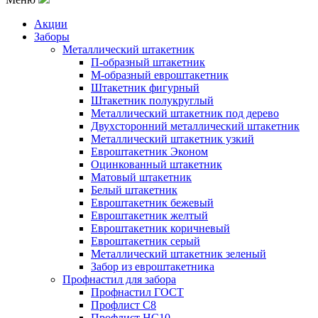
Акции
Заборы
Металлический штакетник
П-образный штакетник
М-образный евроштакетник
Штакетник фигурный
Штакетник полукруглый
Металлический штакетник под дерево
Двухсторонний металлический штакетник
Металлический штакетник узкий
Евроштакетник Эконом
Оцинкованный штакетник
Матовый штакетник
Белый штакетник
Евроштакетник бежевый
Евроштакетник желтый
Евроштакетник коричневый
Евроштакетник серый
Металлический штакетник зеленый
Забор из евроштакетника
Профнастил для забора
Профнастил ГОСТ
Профлист С8
Профлист НС10