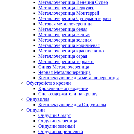
Металлочерепица Венеция Супер
Металлочерепица Геркулес
Металлочерепица Монтеррей
Металлочерепица Супермонтеррей
Матовая металлочерепица
Металлочерепица белая
Металлочерепица желтая
Металлочерепица зеленая
Металлочерепица коричневая
Металлочерепица красное вино
Металлочерепица серая
Металлочерепица терракот
Синяя Металлочерепица
Черная Металлочерепица
Комплектующие для металлочерепицы
Обустройство кровли
Кровельное ограждение
Снегозадержатели на крышу
Ондувилла
Комплектующие для Ондувиллы
Ондулин
Ондулин Смарт
Ондулин черепица
Ондулин зеленый
Ондулин коричневый