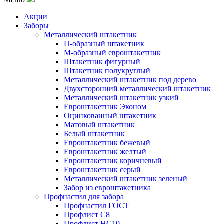
Акции
Заборы
Металлический штакетник
П-образный штакетник
М-образный евроштакетник
Штакетник фигурный
Штакетник полукруглый
Металлический штакетник под дерево
Двухсторонний металлический штакетник
Металлический штакетник узкий
Евроштакетник Эконом
Оцинкованный штакетник
Матовый штакетник
Белый штакетник
Евроштакетник бежевый
Евроштакетник желтый
Евроштакетник коричневый
Евроштакетник серый
Металлический штакетник зеленый
Забор из евроштакетника
Профнастил для забора
Профнастил ГОСТ
Профлист С8
Профлист НС10