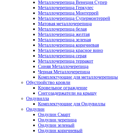
Металлочерепица Венеция Супер
Металлочерепица Геркулес
Металлочерепица Монтеррей
Металлочерепица Супермонтеррей
Матовая металлочерепица
Металлочерепица белая
Металлочерепица желтая
Металлочерепица зеленая
Металлочерепица коричневая
Металлочерепица красное вино
Металлочерепица серая
Металлочерепица терракот
Синяя Металлочерепица
Черная Металлочерепица
Комплектующие для металлочерепицы
Обустройство кровли
Кровельное ограждение
Снегозадержатели на крышу
Ондувилла
Комплектующие для Ондувиллы
Ондулин
Ондулин Смарт
Ондулин черепица
Ондулин зеленый
Ондулин коричневый