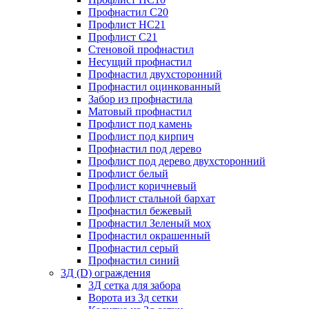
Профнастил С20
Профлист НС21
Профлист С21
Стеновой профнастил
Несущий профнастил
Профнастил двухсторонний
Профнастил оцинкованный
Забор из профнастила
Матовый профнастил
Профлист под камень
Профлист под кирпич
Профнастил под дерево
Профлист под дерево двухсторонний
Профлист белый
Профлист коричневый
Профлист стальной бархат
Профнастил бежевый
Профнастил Зеленый мох
Профнастил окрашенный
Профнастил серый
Профнастил синий
3Д (D) ограждения
3Д сетка для забора
Ворота из 3д сетки