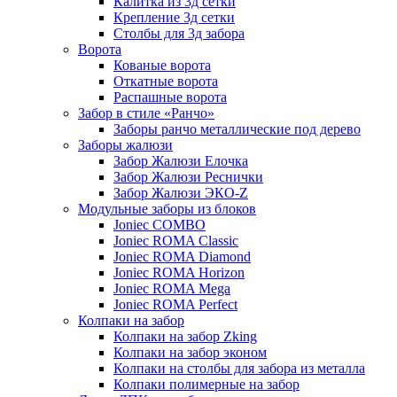
Калитка из 3д сетки
Крепление 3д сетки
Столбы для 3д забора
Ворота
Кованые ворота
Откатные ворота
Распашные ворота
Забор в стиле «Ранчо»
Заборы ранчо металлические под дерево
Заборы жалюзи
Забор Жалюзи Елочка
Забор Жалюзи Реснички
Забор Жалюзи ЭКО-Z
Модульные заборы из блоков
Joniec COMBO
Joniec ROMA Classic
Joniec ROMA Diamond
Joniec ROMA Horizon
Joniec ROMA Mega
Joniec ROMA Perfect
Колпаки на забор
Колпаки на забор Zking
Колпаки на забор эконом
Колпаки на столбы для забора из металла
Колпаки полимерные на забор