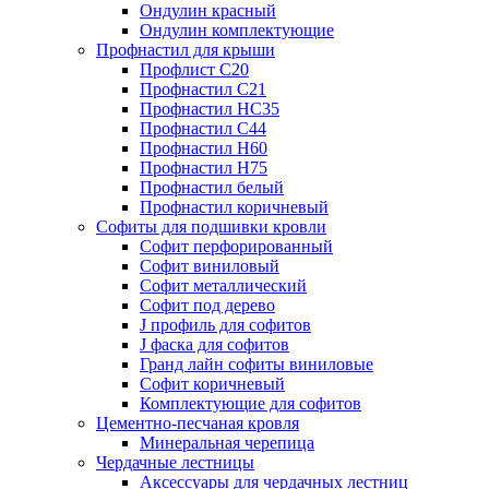
Ондулин красный
Ондулин комплектующие
Профнастил для крыши
Профлист С20
Профнастил С21
Профнастил НС35
Профнастил С44
Профнастил Н60
Профнастил Н75
Профнастил белый
Профнастил коричневый
Софиты для подшивки кровли
Cофит перфорированный
Софит виниловый
Софит металлический
Софит под дерево
J профиль для софитов
J фаска для софитов
Гранд лайн софиты виниловые
Софит коричневый
Комплектующие для софитов
Цементно-песчаная кровля
Минеральная черепица
Чердачные лестницы
Аксессуары для чердачных лестниц