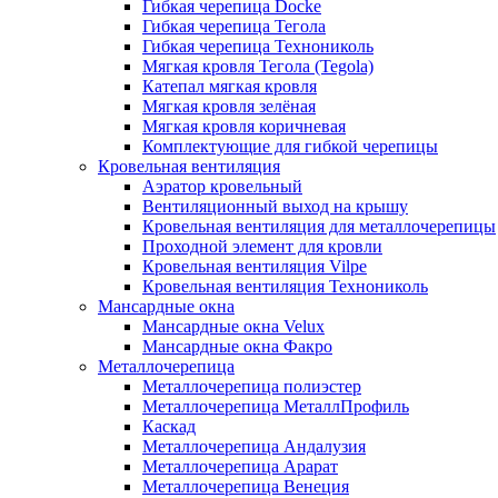
Гибкая черепица Docke
Гибкая черепица Тегола
Гибкая черепица Технониколь
Мягкая кровля Тегола (Tegola)
Катепал мягкая кровля
Мягкая кровля зелёная
Мягкая кровля коричневая
Комплектующие для гибкой черепицы
Кровельная вентиляция
Аэратор кровельный
Вентиляционный выход на крышу
Кровельная вентиляция для металлочерепицы
Проходной элемент для кровли
Кровельная вентиляция Vilpe
Кровельная вентиляция Технониколь
Мансардные окна
Мансардные окна Velux
Мансардные окна Факро
Металлочерепица
Металлочерепица полиэстер
Металлочерепица МеталлПрофиль
Каскад
Металлочерепица Андалузия
Металлочерепица Арарат
Металлочерепица Венеция