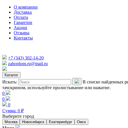
О компании
Доставка
Оплата
Гарантии
Акции
Отзывы
Контакты
+7 (343) 302-14-20
zabordom.ru@mail.ru
Каталог
Искать:
В списке найденных ре
тачскрином, используйте пролистывание или нажатие.
0
0
0
Сумма:
0
₽
Выберите город
Москва
Новосибирск
Екатеринбург
Омск
Меню