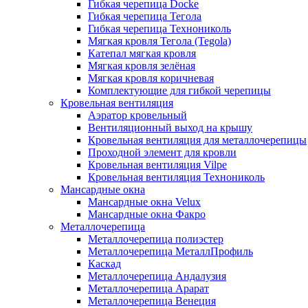
Гибкая черепица Docke
Гибкая черепица Тегола
Гибкая черепица Технониколь
Мягкая кровля Тегола (Tegola)
Катепал мягкая кровля
Мягкая кровля зелёная
Мягкая кровля коричневая
Комплектующие для гибкой черепицы
Кровельная вентиляция
Аэратор кровельный
Вентиляционный выход на крышу
Кровельная вентиляция для металлочерепицы
Проходной элемент для кровли
Кровельная вентиляция Vilpe
Кровельная вентиляция Технониколь
Мансардные окна
Мансардные окна Velux
Мансардные окна Факро
Металлочерепица
Металлочерепица полиэстер
Металлочерепица МеталлПрофиль
Каскад
Металлочерепица Андалузия
Металлочерепица Арарат
Металлочерепица Венеция