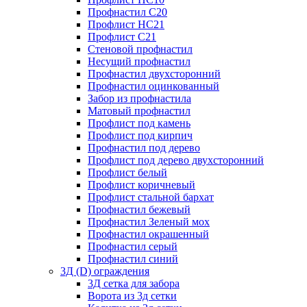
Профнастил С20
Профлист НС21
Профлист С21
Стеновой профнастил
Несущий профнастил
Профнастил двухсторонний
Профнастил оцинкованный
Забор из профнастила
Матовый профнастил
Профлист под камень
Профлист под кирпич
Профнастил под дерево
Профлист под дерево двухсторонний
Профлист белый
Профлист коричневый
Профлист стальной бархат
Профнастил бежевый
Профнастил Зеленый мох
Профнастил окрашенный
Профнастил серый
Профнастил синий
3Д (D) ограждения
3Д сетка для забора
Ворота из 3д сетки