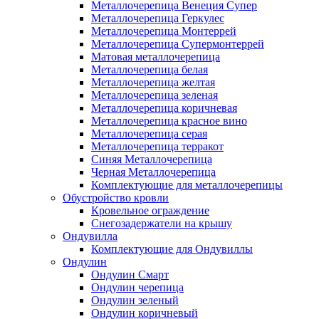
Металлочерепица Венеция Супер
Металлочерепица Геркулес
Металлочерепица Монтеррей
Металлочерепица Супермонтеррей
Матовая металлочерепица
Металлочерепица белая
Металлочерепица желтая
Металлочерепица зеленая
Металлочерепица коричневая
Металлочерепица красное вино
Металлочерепица серая
Металлочерепица терракот
Синяя Металлочерепица
Черная Металлочерепица
Комплектующие для металлочерепицы
Обустройство кровли
Кровельное ограждение
Снегозадержатели на крышу
Ондувилла
Комплектующие для Ондувиллы
Ондулин
Ондулин Смарт
Ондулин черепица
Ондулин зеленый
Ондулин коричневый