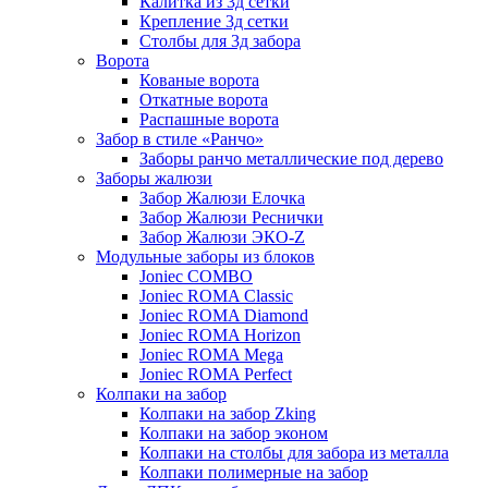
Калитка из 3д сетки
Крепление 3д сетки
Столбы для 3д забора
Ворота
Кованые ворота
Откатные ворота
Распашные ворота
Забор в стиле «Ранчо»
Заборы ранчо металлические под дерево
Заборы жалюзи
Забор Жалюзи Елочка
Забор Жалюзи Реснички
Забор Жалюзи ЭКО-Z
Модульные заборы из блоков
Joniec COMBO
Joniec ROMA Classic
Joniec ROMA Diamond
Joniec ROMA Horizon
Joniec ROMA Mega
Joniec ROMA Perfect
Колпаки на забор
Колпаки на забор Zking
Колпаки на забор эконом
Колпаки на столбы для забора из металла
Колпаки полимерные на забор