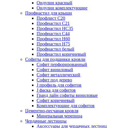
Ондулин красный
Ондулин комплектующие
Профнастил для крыши
Профлист С20
Профнастил С21
Профнастил НС35
Профнастил С44
Профнастил Н60
Профнастил Н75
Профнастил белый
Профнастил коричневый
Софиты для подшивки кровли
Cофит перфорированный
Софит виниловый
Софит металлический
Софит под дерево
J профиль для софитов
J фаска для софитов
Гранд лайн софиты виниловые
Софит коричневый
Комплектующие для софитов
Цементно-песчаная кровля
Минеральная черепица
Чердачные лестницы
Аксессуары для чердачных лестниц