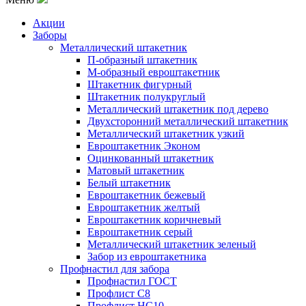
Акции
Заборы
Металлический штакетник
П-образный штакетник
М-образный евроштакетник
Штакетник фигурный
Штакетник полукруглый
Металлический штакетник под дерево
Двухсторонний металлический штакетник
Металлический штакетник узкий
Евроштакетник Эконом
Оцинкованный штакетник
Матовый штакетник
Белый штакетник
Евроштакетник бежевый
Евроштакетник желтый
Евроштакетник коричневый
Евроштакетник серый
Металлический штакетник зеленый
Забор из евроштакетника
Профнастил для забора
Профнастил ГОСТ
Профлист С8
Профлист НС10