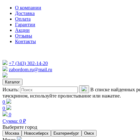
О компании
Доставка
Оплата
Гарантии
Акции
Отзывы
Контакты
+7 (343) 302-14-20
zabordom.ru@mail.ru
Каталог
Искать:
В списке найденных ре
тачскрином, используйте пролистывание или нажатие.
0
0
0
Сумма:
0
₽
Выберите город
Москва
Новосибирск
Екатеринбург
Омск
Меню