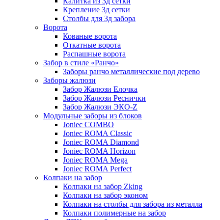
Калитка из 3д сетки
Крепление 3д сетки
Столбы для 3д забора
Ворота
Кованые ворота
Откатные ворота
Распашные ворота
Забор в стиле «Ранчо»
Заборы ранчо металлические под дерево
Заборы жалюзи
Забор Жалюзи Елочка
Забор Жалюзи Реснички
Забор Жалюзи ЭКО-Z
Модульные заборы из блоков
Joniec COMBO
Joniec ROMA Classic
Joniec ROMA Diamond
Joniec ROMA Horizon
Joniec ROMA Mega
Joniec ROMA Perfect
Колпаки на забор
Колпаки на забор Zking
Колпаки на забор эконом
Колпаки на столбы для забора из металла
Колпаки полимерные на забор