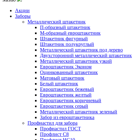
Акции
Заборы
Металлический штакетник
П-образный штакетник
М-образный евроштакетник
Штакетник фигурный
Штакетник полукруглый
Металлический штакетник под дерево
Двухсторонний металлический штакетник
Металлический штакетник узкий
Евроштакетник Эконом
Оцинкованный штакетник
Матовый штакетник
Белый штакетник
Евроштакетник бежевый
Евроштакетник желтый
Евроштакетник коричневый
Евроштакетник серый
Металлический штакетник зеленый
Забор из евроштакетника
Профнастил для забора
Профнастил ГОСТ
Профлист С8
Профлист НС10