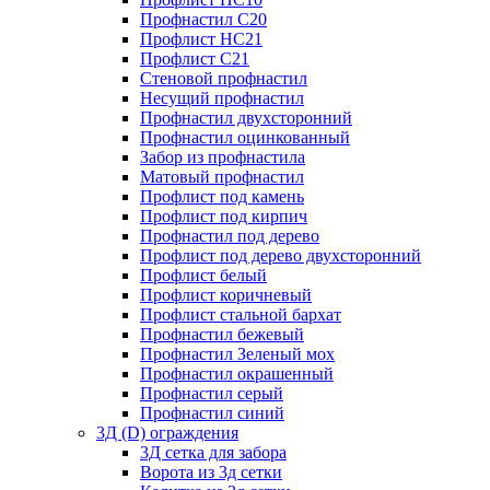
Профнастил С20
Профлист НС21
Профлист С21
Стеновой профнастил
Несущий профнастил
Профнастил двухсторонний
Профнастил оцинкованный
Забор из профнастила
Матовый профнастил
Профлист под камень
Профлист под кирпич
Профнастил под дерево
Профлист под дерево двухсторонний
Профлист белый
Профлист коричневый
Профлист стальной бархат
Профнастил бежевый
Профнастил Зеленый мох
Профнастил окрашенный
Профнастил серый
Профнастил синий
3Д (D) ограждения
3Д сетка для забора
Ворота из 3д сетки