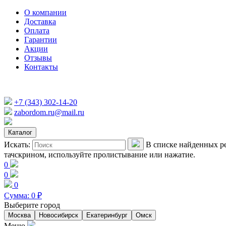
О компании
Доставка
Оплата
Гарантии
Акции
Отзывы
Контакты
+7 (343) 302-14-20
zabordom.ru@mail.ru
Каталог
Искать:
В списке найденных ре
тачскрином, используйте пролистывание или нажатие.
0
0
0
Сумма:
0
₽
Выберите город
Москва
Новосибирск
Екатеринбург
Омск
Меню