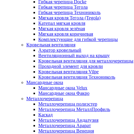
Гибкая черепица Docke
Гибкая черепица Тегола
Гибкая черепица Технониколь
Мягкая кровля Тегола (Tegola)
Катепал мягкая кровля
Мягкая кровля зелёная
Мягкая кровля коричневая
Комплектующие для гибкой черепицы
Кровельная вентиляция
Аэратор кровельный
Вентиляционный выход на крышу
Кровельная вентиляция для металлочерепицы
Проходной элемент для кровли
Кровельная вентиляция Vilpe
Кровельная вентиляция Технониколь
Мансардные окна
Мансардные окна Velux
Мансардные окна Факро
Металлочерепица
Металлочерепица полиэстер
Металлочерепица МеталлПрофиль
Каскад
Металлочерепица Андалузия
Металлочерепица Арарат
Металлочерепица Венеция