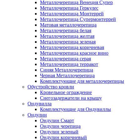
Металлочерепица Венеция Супер
Металлочерепица Геркулес
Металлочерепица Монтеррей
Металлочерепица Супермонтеррей
Матовая металлочерепица
Металлочерепица белая
Металлочерепица желтая
Металлочерепица зеленая
Металлочерепица коричневая
Металлочерепица красное вино
Металлочерепица серая
Металлочерепица терракот
Синяя Металлочерепица
Черная Металлочерепица
Комплектующие для металлочерепицы
Обустройство кровли
Кровельное ограждение
Снегозадержатели на крышу
Ондувилла
Комплектующие для Ондувиллы
Ондулин
Ондулин Смарт
Ондулин черепица
Ондулин зеленый
Ондулин коричневый