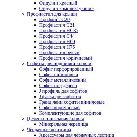
Ондулин красный
Ондулин комплектующие
Профнастил для крыши
Профлист С20
Профнастил С21
Профнастил НС35
Профнастил С44
Профнастил Н60
Профнастил Н75
Профнастил белый
Профнастил коричневый
Софиты для подшивки кровли
Cофит перфорированный
Софит виниловый
Софит металлический
Софит под дерево
J профиль для софитов
J фаска для софитов
Гранд лайн софиты виниловые
Софит коричневый
Комплектующие для софитов
Цементно-песчаная кровля
Минеральная черепица
Чердачные лестницы
Аксессуары для чердачных лестниц