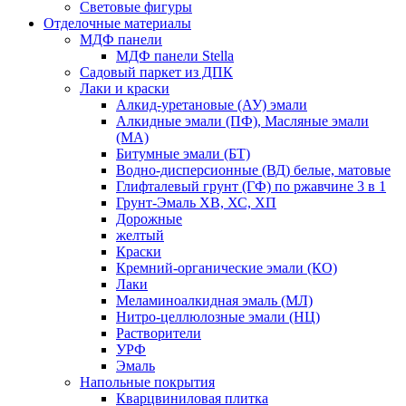
Световые фигуры
Отделочные материалы
МДФ панели
МДФ панели Stella
Садовый паркет из ДПК
Лаки и краски
Алкид-уретановые (АУ) эмали
Алкидные эмали (ПФ), Масляные эмали
(МА)
Битумные эмали (БТ)
Водно-дисперсионные (ВД) белые, матовые
Глифталевый грунт (ГФ) по ржавчине 3 в 1
Грунт-Эмаль ХВ, ХС, ХП
Дорожные
желтый
Краски
Кремний-органические эмали (КО)
Лаки
Меламиноалкидная эмаль (МЛ)
Нитро-целлюлозные эмали (НЦ)
Растворители
УРФ
Эмаль
Напольные покрытия
Кварцвиниловая плитка