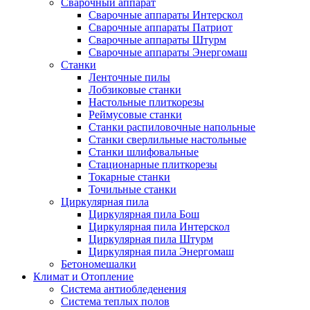
Сварочный аппарат
Сварочные аппараты Интерскол
Сварочные аппараты Патриот
Сварочные аппараты Штурм
Сварочные аппараты Энергомаш
Станки
Ленточные пилы
Лобзиковые станки
Настольные плиткорезы
Реймусовые станки
Станки распиловочные напольные
Станки сверлильные настольные
Станки шлифовальные
Стационарные плиткорезы
Токарные станки
Точильные станки
Циркулярная пила
Циркулярная пила Бош
Циркулярная пила Интерскол
Циркулярная пила Штурм
Циркулярная пила Энергомаш
Бетономешалки
Климат и Отопление
Система антиобледенения
Система теплых полов