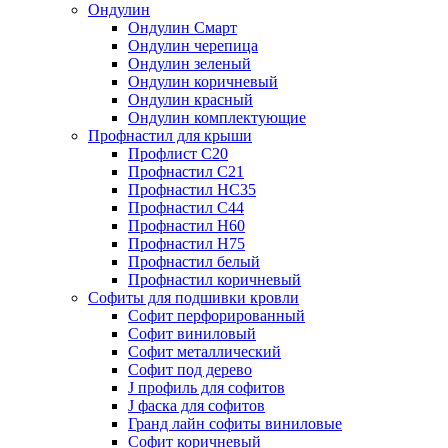
Ондулин
Ондулин Смарт
Ондулин черепица
Ондулин зеленый
Ондулин коричневый
Ондулин красный
Ондулин комплектующие
Профнастил для крыши
Профлист С20
Профнастил С21
Профнастил НС35
Профнастил С44
Профнастил Н60
Профнастил Н75
Профнастил белый
Профнастил коричневый
Софиты для подшивки кровли
Cофит перфорированный
Софит виниловый
Софит металлический
Софит под дерево
J профиль для софитов
J фаска для софитов
Гранд лайн софиты виниловые
Софит коричневый