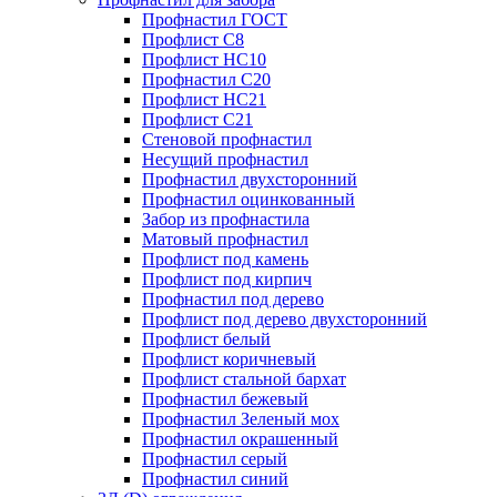
Профнастил ГОСТ
Профлист С8
Профлист НС10
Профнастил С20
Профлист НС21
Профлист С21
Стеновой профнастил
Несущий профнастил
Профнастил двухсторонний
Профнастил оцинкованный
Забор из профнастила
Матовый профнастил
Профлист под камень
Профлист под кирпич
Профнастил под дерево
Профлист под дерево двухсторонний
Профлист белый
Профлист коричневый
Профлист стальной бархат
Профнастил бежевый
Профнастил Зеленый мох
Профнастил окрашенный
Профнастил серый
Профнастил синий