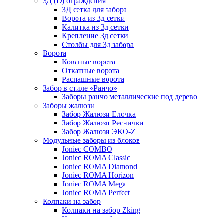
3Д (D) ограждения
3Д сетка для забора
Ворота из 3д сетки
Калитка из 3д сетки
Крепление 3д сетки
Столбы для 3д забора
Ворота
Кованые ворота
Откатные ворота
Распашные ворота
Забор в стиле «Ранчо»
Заборы ранчо металлические под дерево
Заборы жалюзи
Забор Жалюзи Елочка
Забор Жалюзи Реснички
Забор Жалюзи ЭКО-Z
Модульные заборы из блоков
Joniec COMBO
Joniec ROMA Classic
Joniec ROMA Diamond
Joniec ROMA Horizon
Joniec ROMA Mega
Joniec ROMA Perfect
Колпаки на забор
Колпаки на забор Zking