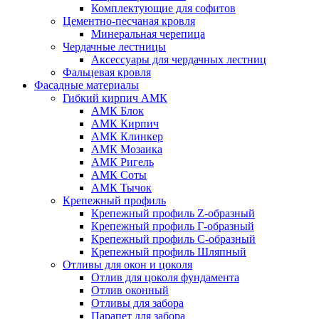
Комплектующие для софитов
Цементно-песчаная кровля
Минеральная черепица
Чердачные лестницы
Аксессуары для чердачных лестниц
Фальцевая кровля
Фасадные материалы
Гибкий кирпич АМК
АМК Блок
АМК Кирпич
АМК Клинкер
АМК Мозаика
АМК Ригель
АМК Соты
АМК Тычок
Крепежный профиль
Крепежный профиль Z-образный
Крепежный профиль Г-образный
Крепежный профиль С-образный
Крепежный профиль Шляпный
Отливы для окон и цоколя
Отлив для цоколя фундамента
Отлив оконный
Отливы для забора
Парапет для забора