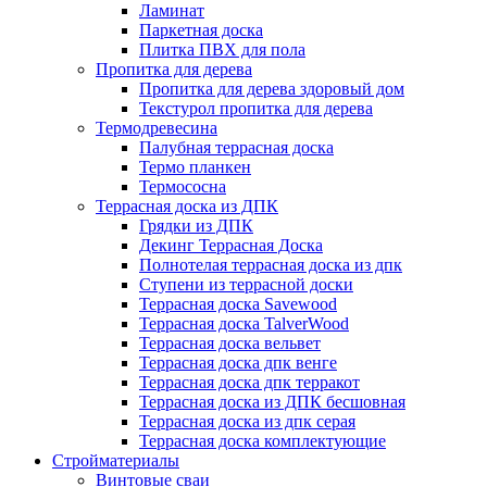
Ламинат
Паркетная доска
Плитка ПВХ для пола
Пропитка для дерева
Пропитка для дерева здоровый дом
Текстурол пропитка для дерева
Термодревесина
Палубная террасная доска
Термо планкен
Термососна
Террасная доска из ДПК
Грядки из ДПК
Декинг Террасная Доска
Полнотелая террасная доска из дпк
Ступени из террасной доски
Террасная доска Savewood
Террасная доска TalverWood
Террасная доска вельвет
Террасная доска дпк венге
Террасная доска дпк терракот
Террасная доска из ДПК бесшовная
Террасная доска из дпк серая
Террасная доска комплектующие
Стройматериалы
Винтовые сваи