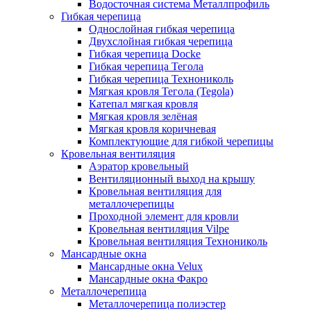
Водосточная система Металлпрофиль
Гибкая черепица
Однослойная гибкая черепица
Двухслойная гибкая черепица
Гибкая черепица Docke
Гибкая черепица Тегола
Гибкая черепица Технониколь
Мягкая кровля Тегола (Tegola)
Катепал мягкая кровля
Мягкая кровля зелёная
Мягкая кровля коричневая
Комплектующие для гибкой черепицы
Кровельная вентиляция
Аэратор кровельный
Вентиляционный выход на крышу
Кровельная вентиляция для
металлочерепицы
Проходной элемент для кровли
Кровельная вентиляция Vilpe
Кровельная вентиляция Технониколь
Мансардные окна
Мансардные окна Velux
Мансардные окна Факро
Металлочерепица
Металлочерепица полиэстер