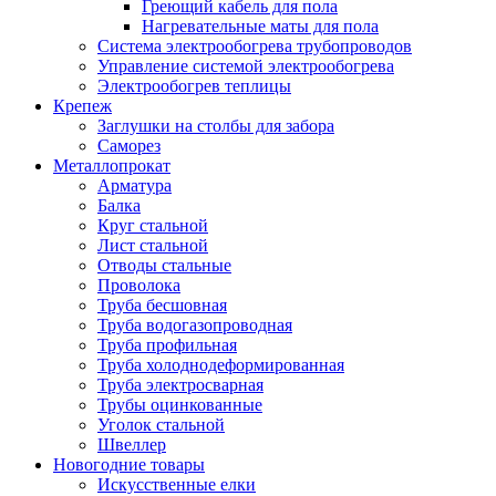
Греющий кабель для пола
Нагревательные маты для пола
Система электрообогрева трубопроводов
Управление системой электрообогрева
Электрообогрев теплицы
Крепеж
Заглушки на столбы для забора
Саморез
Металлопрокат
Арматура
Балка
Круг стальной
Лист стальной
Отводы стальные
Проволока
Труба бесшовная
Труба водогазопроводная
Труба профильная
Труба холоднодеформированная
Труба электросварная
Трубы оцинкованные
Уголок стальной
Швеллер
Новогодние товары
Искусственные елки