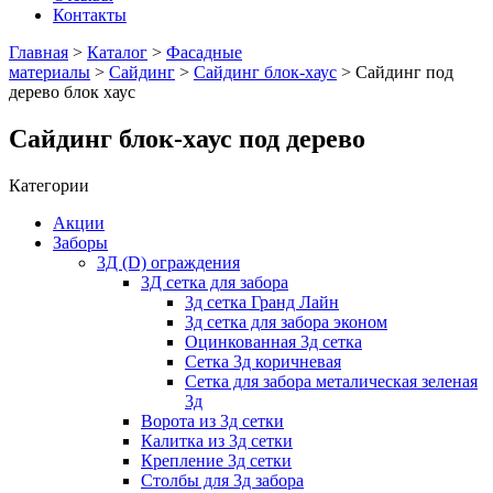
Контакты
Главная
>
Каталог
>
Фасадные
материалы
>
Сайдинг
>
Сайдинг блок-хаус
> Сайдинг под
дерево блок хаус
Сайдинг блок-хаус под дерево
Категории
Акции
Заборы
3Д (D) ограждения
3Д сетка для забора
3д сетка Гранд Лайн
3д сетка для забора эконом
Оцинкованная 3д сетка
Сетка 3д коричневая
Сетка для забора металическая зеленая
3д
Ворота из 3д сетки
Калитка из 3д сетки
Крепление 3д сетки
Столбы для 3д забора