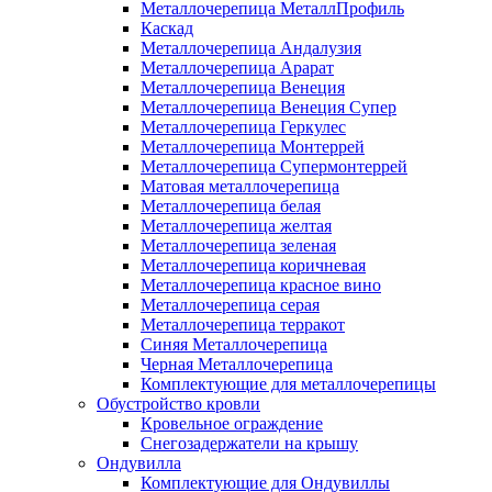
Металлочерепица МеталлПрофиль
Каскад
Металлочерепица Андалузия
Металлочерепица Арарат
Металлочерепица Венеция
Металлочерепица Венеция Супер
Металлочерепица Геркулес
Металлочерепица Монтеррей
Металлочерепица Супермонтеррей
Матовая металлочерепица
Металлочерепица белая
Металлочерепица желтая
Металлочерепица зеленая
Металлочерепица коричневая
Металлочерепица красное вино
Металлочерепица серая
Металлочерепица терракот
Синяя Металлочерепица
Черная Металлочерепица
Комплектующие для металлочерепицы
Обустройство кровли
Кровельное ограждение
Снегозадержатели на крышу
Ондувилла
Комплектующие для Ондувиллы