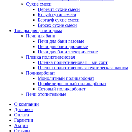
Сухие смеси
Церезит сухие смеси
Кнауф сухие смеси
Бергауф сухие смеси
Brozex сухие смеси
Товары для дачи и дома
Печи для бани
Печи для бани газовые
Печи для бани дровяные
Печи для бани электрические
Пленка полиэтиленовая
Пленка полиэтиленовая 1-ый сорт
Пленка полиэтиленовая техническая эконом
Поликарбонат
Монолитный поликарбонат
Профилированный поликарбонат
Сотовый поликарбонат
Печи отопительные
О компании
Доставка
Оплата
Гарантии
Акции
Отзывы