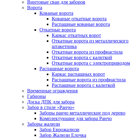
Винтовые сваи для заборов
Ворота
Кованые ворота
Кованые откатные ворота
Распашные кованые ворота
Откатные ворота
Каркас откатных ворот
Откатные ворота из металлического
штакетника
Откатные ворота из профнастила
Откатные ворота с калиткой
Откатные ворота с электроприводом
Распашные ворота
Каркас распашных ворот
Распашные ворота из профнастила
Распашные ворота с калиткой
Временные ограждения
Габионы
Доска ДПК для забора
Забор в стиле «Ранчо»
Заборы ранчо металлические под дерево
Комплектующие для забора Ранчо
Заборы жалюзи
Забор Еврожалюзи
Забор Жалюзи Елочка