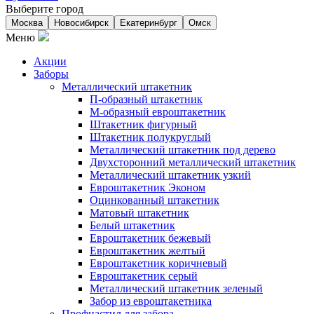
Выберите город
Москва
Новосибирск
Екатеринбург
Омск
Меню
Акции
Заборы
Металлический штакетник
П-образный штакетник
М-образный евроштакетник
Штакетник фигурный
Штакетник полукруглый
Металлический штакетник под дерево
Двухсторонний металлический штакетник
Металлический штакетник узкий
Евроштакетник Эконом
Оцинкованный штакетник
Матовый штакетник
Белый штакетник
Евроштакетник бежевый
Евроштакетник желтый
Евроштакетник коричневый
Евроштакетник серый
Металлический штакетник зеленый
Забор из евроштакетника
Профнастил для забора