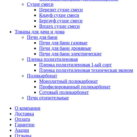
Сухие смеси
Церезит сухие смеси
Кнауф сухие смеси
Бергауф сухие смеси
Brozex сухие смеси
Товары для дачи и дома
Печи для бани
Печи для бани газовые
Печи для бани дровяные
Печи для бани электрические
Пленка полиэтиленовая
Пленка полиэтиленовая 1-ый сорт
Пленка полиэтиленовая техническая эконом
Поликарбонат
Монолитный поликарбонат
Профилированный поликарбонат
Сотовый поликарбонат
Печи отопительные
О компании
Доставка
Оплата
Гарантии
Акции
Отзывы