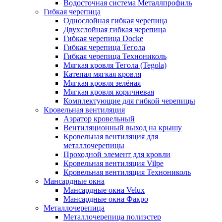
Водосточная система Металлпрофиль
Гибкая черепица
Однослойная гибкая черепица
Двухслойная гибкая черепица
Гибкая черепица Docke
Гибкая черепица Тегола
Гибкая черепица Технониколь
Мягкая кровля Тегола (Tegola)
Катепал мягкая кровля
Мягкая кровля зелёная
Мягкая кровля коричневая
Комплектующие для гибкой черепицы
Кровельная вентиляция
Аэратор кровельный
Вентиляционный выход на крышу
Кровельная вентиляция для
металлочерепицы
Проходной элемент для кровли
Кровельная вентиляция Vilpe
Кровельная вентиляция Технониколь
Мансардные окна
Мансардные окна Velux
Мансардные окна Факро
Металлочерепица
Металлочерепица полиэстер