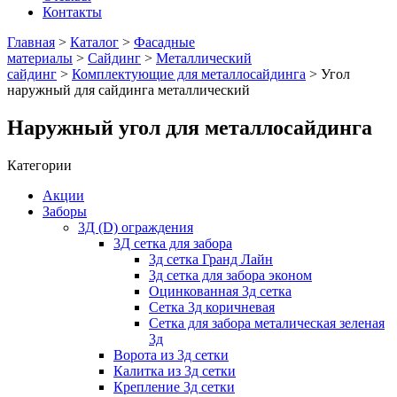
Контакты
Главная
>
Каталог
>
Фасадные
материалы
>
Сайдинг
>
Металлический
сайдинг
>
Комплектующие для металлосайдинга
> Угол
наружный для сайдинга металлический
Наружный угол для металлосайдинга
Категории
Акции
Заборы
3Д (D) ограждения
3Д сетка для забора
3д сетка Гранд Лайн
3д сетка для забора эконом
Оцинкованная 3д сетка
Сетка 3д коричневая
Сетка для забора металическая зеленая
3д
Ворота из 3д сетки
Калитка из 3д сетки
Крепление 3д сетки