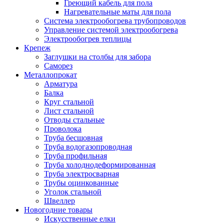
Греющий кабель для пола
Нагревательные маты для пола
Система электрообогрева трубопроводов
Управление системой электрообогрева
Электрообогрев теплицы
Крепеж
Заглушки на столбы для забора
Саморез
Металлопрокат
Арматура
Балка
Круг стальной
Лист стальной
Отводы стальные
Проволока
Труба бесшовная
Труба водогазопроводная
Труба профильная
Труба холоднодеформированная
Труба электросварная
Трубы оцинкованные
Уголок стальной
Швеллер
Новогодние товары
Искусственные елки