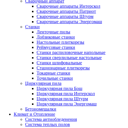
Сварочный аппарат
Сварочные аппараты Интерскол
Сварочные аппараты Патриот
Сварочные аппараты Штурм
Сварочные аппараты Энергомаш
Станки
Ленточные пилы
Лобзиковые станки
Настольные плиткорезы
Реймусовые станки
Станки распиловочные напольные
Станки сверлильные настольные
Станки шлифовальные
Стационарные плиткорезы
Токарные станки
Точильные станки
Циркулярная пила
Циркулярная пила Бош
Циркулярная пила Интерскол
Циркулярная пила Штурм
Циркулярная пила Энергомаш
Бетономешалки
Климат и Отопление
Система антиобледенения
Система теплых полов