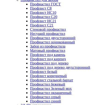
Профнастил ГОСТ
Профлист С8
Профлист НС10
Профнастил С20
Профлист НС21
Профлист С21
Стеновой профнастил
Несущий профнастил
Профнастил двухсторонний
Профнастил оцинкованный
Забор из профнастила
Матовый профнастил
Профлист под камень
Профлист под кирпич
Профнастил под дерево
Профлист под дерево двухсторонний
Профлист белый
Профлист коричневый
Профлист стальной бархат
Профнастил бежевый
Профнастил Зеленый мох
Профнастил окрашенный
Профнастил серый
Профнастил синий