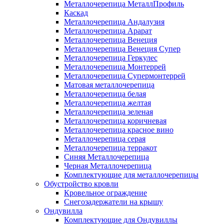
Металлочерепица МеталлПрофиль
Каскад
Металлочерепица Андалузия
Металлочерепица Арарат
Металлочерепица Венеция
Металлочерепица Венеция Супер
Металлочерепица Геркулес
Металлочерепица Монтеррей
Металлочерепица Супермонтеррей
Матовая металлочерепица
Металлочерепица белая
Металлочерепица желтая
Металлочерепица зеленая
Металлочерепица коричневая
Металлочерепица красное вино
Металлочерепица серая
Металлочерепица терракот
Синяя Металлочерепица
Черная Металлочерепица
Комплектующие для металлочерепицы
Обустройство кровли
Кровельное ограждение
Снегозадержатели на крышу
Ондувилла
Комплектующие для Ондувиллы