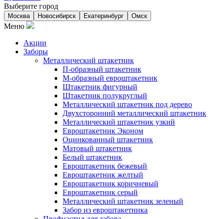
Выберите город
Москва
Новосибирск
Екатеринбург
Омск
Меню
Акции
Заборы
Металлический штакетник
П-образный штакетник
М-образный евроштакетник
Штакетник фигурный
Штакетник полукруглый
Металлический штакетник под дерево
Двухсторонний металлический штакетник
Металлический штакетник узкий
Евроштакетник Эконом
Оцинкованный штакетник
Матовый штакетник
Белый штакетник
Евроштакетник бежевый
Евроштакетник желтый
Евроштакетник коричневый
Евроштакетник серый
Металлический штакетник зеленый
Забор из евроштакетника
Профнастил для забора