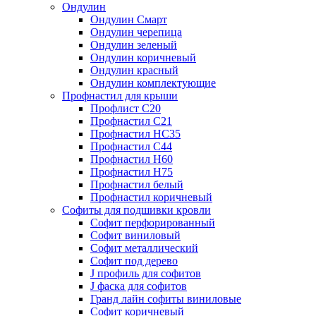
Ондулин
Ондулин Смарт
Ондулин черепица
Ондулин зеленый
Ондулин коричневый
Ондулин красный
Ондулин комплектующие
Профнастил для крыши
Профлист С20
Профнастил С21
Профнастил НС35
Профнастил С44
Профнастил Н60
Профнастил Н75
Профнастил белый
Профнастил коричневый
Софиты для подшивки кровли
Cофит перфорированный
Софит виниловый
Софит металлический
Софит под дерево
J профиль для софитов
J фаска для софитов
Гранд лайн софиты виниловые
Софит коричневый