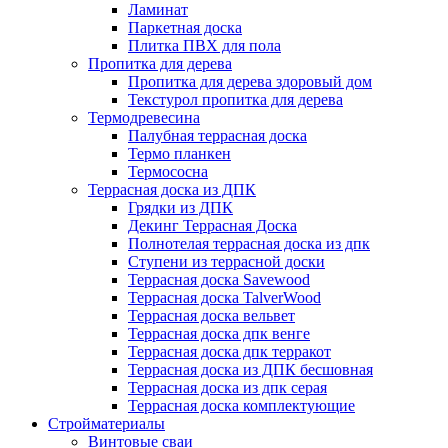
Ламинат
Паркетная доска
Плитка ПВХ для пола
Пропитка для дерева
Пропитка для дерева здоровый дом
Текстурол пропитка для дерева
Термодревесина
Палубная террасная доска
Термо планкен
Термососна
Террасная доска из ДПК
Грядки из ДПК
Декинг Террасная Доска
Полнотелая террасная доска из дпк
Ступени из террасной доски
Террасная доска Savewood
Террасная доска TalverWood
Террасная доска вельвет
Террасная доска дпк венге
Террасная доска дпк терракот
Террасная доска из ДПК бесшовная
Террасная доска из дпк серая
Террасная доска комплектующие
Стройматериалы
Винтовые сваи