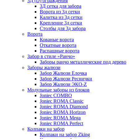
3Д (D) ограждения
3Д сетка для забора
Ворота из 3д сетки
Калитка из 3д сетки
Крепление 3д сетки
Столбы для 3д забора
Ворота
Кованые ворота
Откатные ворота
Распашные ворота
Забор в стиле «Ранчо»
Заборы ранчо металлические под дерево
Заборы жалюзи
Забор Жалюзи Елочка
Забор Жалюзи Реснички
Забор Жалюзи ЭКО-Z
Модульные заборы из блоков
Joniec COMBO
Joniec ROMA Classic
Joniec ROMA Diamond
Joniec ROMA Horizon
Joniec ROMA Mega
Joniec ROMA Perfect
Колпаки на забор
Колпаки на забор Zking