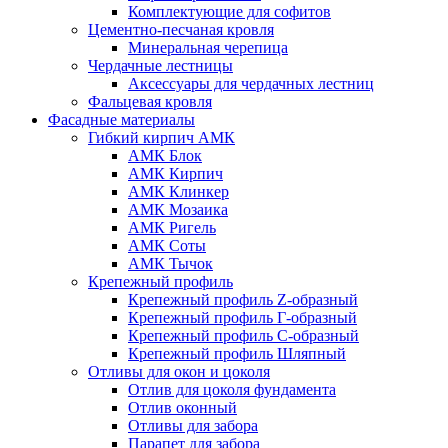
Комплектующие для софитов
Цементно-песчаная кровля
Минеральная черепица
Чердачные лестницы
Аксессуары для чердачных лестниц
Фальцевая кровля
Фасадные материалы
Гибкий кирпич АМК
АМК Блок
АМК Кирпич
АМК Клинкер
АМК Мозаика
АМК Ригель
АМК Соты
АМК Тычок
Крепежный профиль
Крепежный профиль Z-образный
Крепежный профиль Г-образный
Крепежный профиль С-образный
Крепежный профиль Шляпный
Отливы для окон и цоколя
Отлив для цоколя фундамента
Отлив оконный
Отливы для забора
Парапет для забора