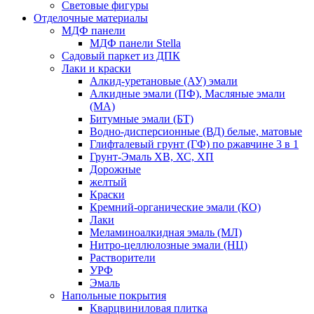
Световые фигуры
Отделочные материалы
МДФ панели
МДФ панели Stella
Садовый паркет из ДПК
Лаки и краски
Алкид-уретановые (АУ) эмали
Алкидные эмали (ПФ), Масляные эмали
(МА)
Битумные эмали (БТ)
Водно-дисперсионные (ВД) белые, матовые
Глифталевый грунт (ГФ) по ржавчине 3 в 1
Грунт-Эмаль ХВ, ХС, ХП
Дорожные
желтый
Краски
Кремний-органические эмали (КО)
Лаки
Меламиноалкидная эмаль (МЛ)
Нитро-целлюлозные эмали (НЦ)
Растворители
УРФ
Эмаль
Напольные покрытия
Кварцвиниловая плитка