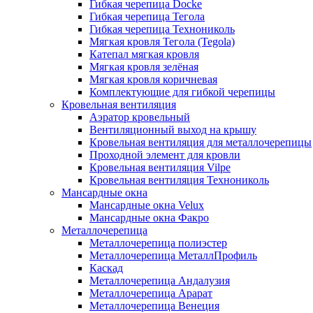
Гибкая черепица Docke
Гибкая черепица Тегола
Гибкая черепица Технониколь
Мягкая кровля Тегола (Tegola)
Катепал мягкая кровля
Мягкая кровля зелёная
Мягкая кровля коричневая
Комплектующие для гибкой черепицы
Кровельная вентиляция
Аэратор кровельный
Вентиляционный выход на крышу
Кровельная вентиляция для металлочерепицы
Проходной элемент для кровли
Кровельная вентиляция Vilpe
Кровельная вентиляция Технониколь
Мансардные окна
Мансардные окна Velux
Мансардные окна Факро
Металлочерепица
Металлочерепица полиэстер
Металлочерепица МеталлПрофиль
Каскад
Металлочерепица Андалузия
Металлочерепица Арарат
Металлочерепица Венеция