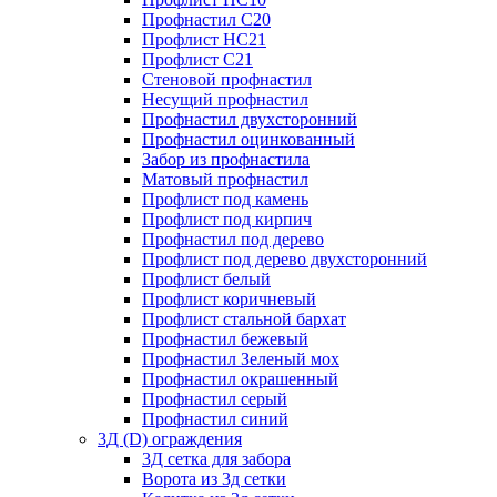
Профнастил С20
Профлист НС21
Профлист С21
Стеновой профнастил
Несущий профнастил
Профнастил двухсторонний
Профнастил оцинкованный
Забор из профнастила
Матовый профнастил
Профлист под камень
Профлист под кирпич
Профнастил под дерево
Профлист под дерево двухсторонний
Профлист белый
Профлист коричневый
Профлист стальной бархат
Профнастил бежевый
Профнастил Зеленый мох
Профнастил окрашенный
Профнастил серый
Профнастил синий
3Д (D) ограждения
3Д сетка для забора
Ворота из 3д сетки