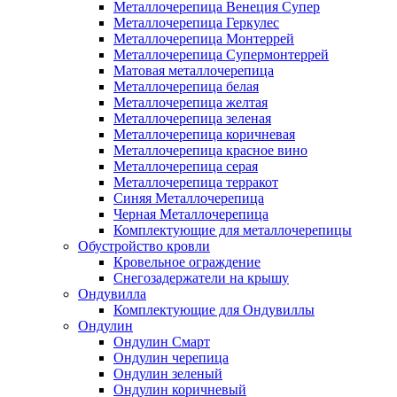
Металлочерепица Венеция Супер
Металлочерепица Геркулес
Металлочерепица Монтеррей
Металлочерепица Супермонтеррей
Матовая металлочерепица
Металлочерепица белая
Металлочерепица желтая
Металлочерепица зеленая
Металлочерепица коричневая
Металлочерепица красное вино
Металлочерепица серая
Металлочерепица терракот
Синяя Металлочерепица
Черная Металлочерепица
Комплектующие для металлочерепицы
Обустройство кровли
Кровельное ограждение
Снегозадержатели на крышу
Ондувилла
Комплектующие для Ондувиллы
Ондулин
Ондулин Смарт
Ондулин черепица
Ондулин зеленый
Ондулин коричневый