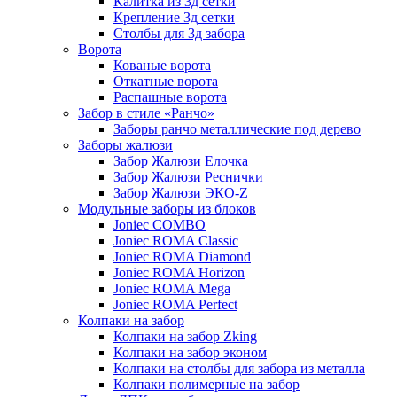
Калитка из 3д сетки
Крепление 3д сетки
Столбы для 3д забора
Ворота
Кованые ворота
Откатные ворота
Распашные ворота
Забор в стиле «Ранчо»
Заборы ранчо металлические под дерево
Заборы жалюзи
Забор Жалюзи Елочка
Забор Жалюзи Реснички
Забор Жалюзи ЭКО-Z
Модульные заборы из блоков
Joniec COMBO
Joniec ROMA Classic
Joniec ROMA Diamond
Joniec ROMA Horizon
Joniec ROMA Mega
Joniec ROMA Perfect
Колпаки на забор
Колпаки на забор Zking
Колпаки на забор эконом
Колпаки на столбы для забора из металла
Колпаки полимерные на забор