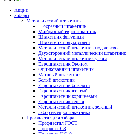
Акции
Заборы
Металлический штакетник
П-образный штакетник
М-образный евроштакетник
Штакетник фигурный
Штакетник полукруглый
Металлический штакетник под дерево
Двухсторонний металлический штакетник
Металлический штакетник узкий
Евроштакетник Эконом
Оцинкованный штакетник
Матовый штакетник
Белый штакетник
Евроштакетник бежевый
Евроштакетник желтый
Евроштакетник коричневый
Евроштакетник серый
Металлический штакетник зеленый
Забор из евроштакетника
Профнастил для забора
Профнастил ГОСТ
Профлист С8
Профлист НС10