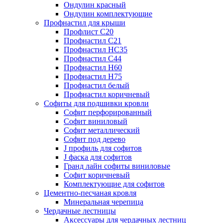
Ондулин красный
Ондулин комплектующие
Профнастил для крыши
Профлист С20
Профнастил С21
Профнастил НС35
Профнастил С44
Профнастил Н60
Профнастил Н75
Профнастил белый
Профнастил коричневый
Софиты для подшивки кровли
Cофит перфорированный
Софит виниловый
Софит металлический
Софит под дерево
J профиль для софитов
J фаска для софитов
Гранд лайн софиты виниловые
Софит коричневый
Комплектующие для софитов
Цементно-песчаная кровля
Минеральная черепица
Чердачные лестницы
Аксессуары для чердачных лестниц