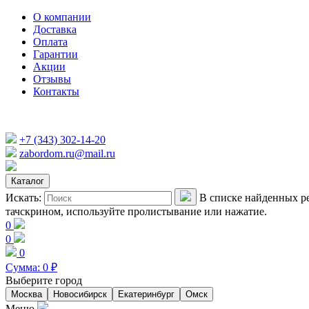
О компании
Доставка
Оплата
Гарантии
Акции
Отзывы
Контакты
+7 (343) 302-14-20
zabordom.ru@mail.ru
Каталог
Искать:
В списке найденных ре
тачскрином, используйте пролистывание или нажатие.
0
0
0
Сумма:
0
₽
Выберите город
Москва
Новосибирск
Екатеринбург
Омск
Меню