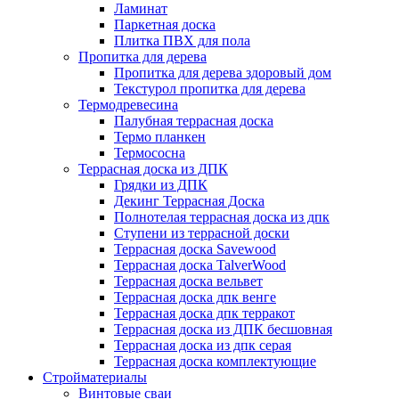
Ламинат
Паркетная доска
Плитка ПВХ для пола
Пропитка для дерева
Пропитка для дерева здоровый дом
Текстурол пропитка для дерева
Термодревесина
Палубная террасная доска
Термо планкен
Термососна
Террасная доска из ДПК
Грядки из ДПК
Декинг Террасная Доска
Полнотелая террасная доска из дпк
Ступени из террасной доски
Террасная доска Savewood
Террасная доска TalverWood
Террасная доска вельвет
Террасная доска дпк венге
Террасная доска дпк терракот
Террасная доска из ДПК бесшовная
Террасная доска из дпк серая
Террасная доска комплектующие
Стройматериалы
Винтовые сваи