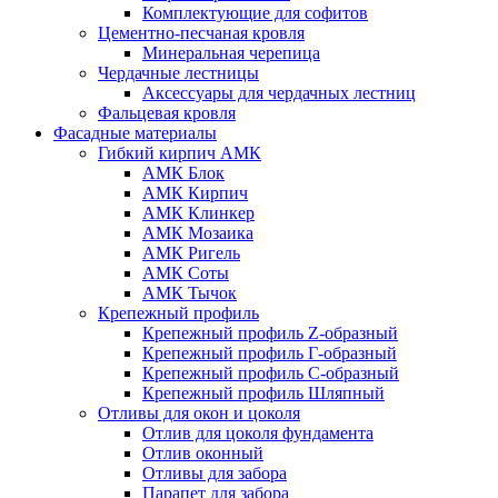
Комплектующие для софитов
Цементно-песчаная кровля
Минеральная черепица
Чердачные лестницы
Аксессуары для чердачных лестниц
Фальцевая кровля
Фасадные материалы
Гибкий кирпич АМК
АМК Блок
АМК Кирпич
АМК Клинкер
АМК Мозаика
АМК Ригель
АМК Соты
АМК Тычок
Крепежный профиль
Крепежный профиль Z-образный
Крепежный профиль Г-образный
Крепежный профиль С-образный
Крепежный профиль Шляпный
Отливы для окон и цоколя
Отлив для цоколя фундамента
Отлив оконный
Отливы для забора
Парапет для забора