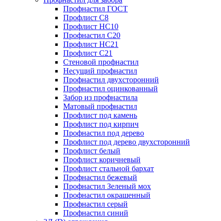
Профнастил ГОСТ
Профлист С8
Профлист НС10
Профнастил С20
Профлист НС21
Профлист С21
Стеновой профнастил
Несущий профнастил
Профнастил двухсторонний
Профнастил оцинкованный
Забор из профнастила
Матовый профнастил
Профлист под камень
Профлист под кирпич
Профнастил под дерево
Профлист под дерево двухсторонний
Профлист белый
Профлист коричневый
Профлист стальной бархат
Профнастил бежевый
Профнастил Зеленый мох
Профнастил окрашенный
Профнастил серый
Профнастил синий