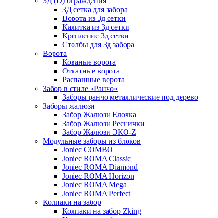
3Д (D) ограждения
3Д сетка для забора
Ворота из 3д сетки
Калитка из 3д сетки
Крепление 3д сетки
Столбы для 3д забора
Ворота
Кованые ворота
Откатные ворота
Распашные ворота
Забор в стиле «Ранчо»
Заборы ранчо металлические под дерево
Заборы жалюзи
Забор Жалюзи Елочка
Забор Жалюзи Реснички
Забор Жалюзи ЭКО-Z
Модульные заборы из блоков
Joniec COMBO
Joniec ROMA Classic
Joniec ROMA Diamond
Joniec ROMA Horizon
Joniec ROMA Mega
Joniec ROMA Perfect
Колпаки на забор
Колпаки на забор Zking