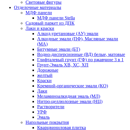
Световые фигуры
Отделочные материалы
МДФ панели
МДФ панели Stella
Садовый паркет из ДПК
Лаки и краски
Алкид-уретановые (АУ) эмали
Алкидные эмали (ПФ), Масляные эмали
(МА)
Битумные эмали (БТ)
Водно-дисперсионные (ВД) белые, матовые
Глифталевый грунт (ГФ) по ржавчине 3 в 1
Грунт-Эмаль ХВ, ХС, ХП
Дорожные
желтый
Краски
Кремний-органические эмали (КО)
Лаки
Меламиноалкидная эмаль (МЛ)
Нитро-целлюлозные эмали (НЦ)
Растворители
УРФ
Эмаль
Напольные покрытия
Кварцвиниловая плитка