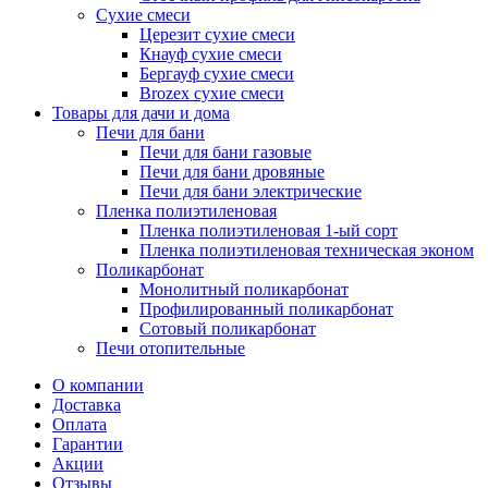
Сухие смеси
Церезит сухие смеси
Кнауф сухие смеси
Бергауф сухие смеси
Brozex сухие смеси
Товары для дачи и дома
Печи для бани
Печи для бани газовые
Печи для бани дровяные
Печи для бани электрические
Пленка полиэтиленовая
Пленка полиэтиленовая 1-ый сорт
Пленка полиэтиленовая техническая эконом
Поликарбонат
Монолитный поликарбонат
Профилированный поликарбонат
Сотовый поликарбонат
Печи отопительные
О компании
Доставка
Оплата
Гарантии
Акции
Отзывы