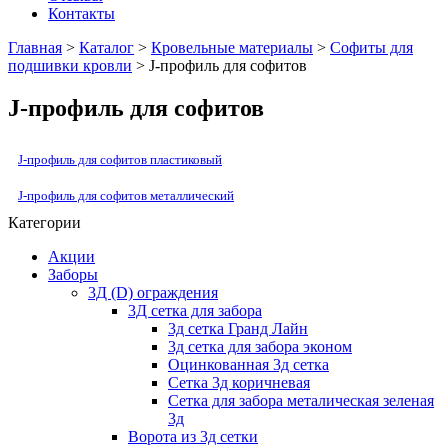
Контакты
Главная
>
Каталог
>
Кровельные материалы
>
Софиты для
подшивки кровли
> J-профиль для софитов
J-профиль для софитов
J-профиль для софитов пластиковый
J-профиль для софитов металлический
Категории
Акции
Заборы
3Д (D) ограждения
3Д сетка для забора
3д сетка Гранд Лайн
3д сетка для забора эконом
Оцинкованная 3д сетка
Сетка 3д коричневая
Сетка для забора металическая зеленая
3д
Ворота из 3д сетки