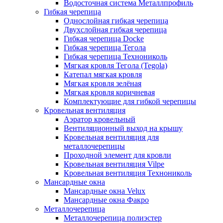
Водосточная система Металлпрофиль
Гибкая черепица
Однослойная гибкая черепица
Двухслойная гибкая черепица
Гибкая черепица Docke
Гибкая черепица Тегола
Гибкая черепица Технониколь
Мягкая кровля Тегола (Tegola)
Катепал мягкая кровля
Мягкая кровля зелёная
Мягкая кровля коричневая
Комплектующие для гибкой черепицы
Кровельная вентиляция
Аэратор кровельный
Вентиляционный выход на крышу
Кровельная вентиляция для
металлочерепицы
Проходной элемент для кровли
Кровельная вентиляция Vilpe
Кровельная вентиляция Технониколь
Мансардные окна
Мансардные окна Velux
Мансардные окна Факро
Металлочерепица
Металлочерепица полиэстер