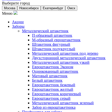
Выберите город
Москва
Новосибирск
Екатеринбург
Омск
Меню
Акции
Заборы
Металлический штакетник
П-образный штакетник
М-образный евроштакетник
Штакетник фигурный
Штакетник полукруглый
Металлический штакетник под дерево
Двухсторонний металлический штакетник
Металлический штакетник узкий
Евроштакетник Эконом
Оцинкованный штакетник
Матовый штакетник
Белый штакетник
Евроштакетник бежевый
Евроштакетник желтый
Евроштакетник коричневый
Евроштакетник серый
Металлический штакетник зеленый
Забор из евроштакетника
Профнастил для забора