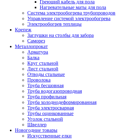
Греющий кабель для пола
Нагревательные маты для пола
Система электрообогрева трубопроводов
Управление системой электрообогрева
Электрообогрев теплицы
Крепеж
Заглушки на столбы для забора
Саморез
Металлопрокат
Арматура
Балка
Круг стальной
Лист стальной
Отводы стальные
Проволока
Труба бесшовная
Труба водогазопроводная
Труба профильная
Труба холоднодеформированная
Труба электросварная
Трубы оцинкованные
Уголок стальной
Швеллер
Новогодние товары
Искусственные елки