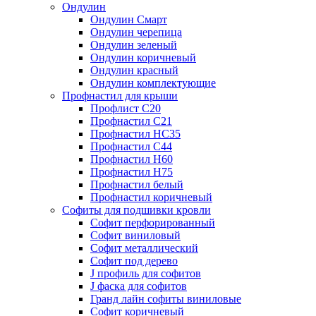
Ондулин
Ондулин Смарт
Ондулин черепица
Ондулин зеленый
Ондулин коричневый
Ондулин красный
Ондулин комплектующие
Профнастил для крыши
Профлист С20
Профнастил С21
Профнастил НС35
Профнастил С44
Профнастил Н60
Профнастил Н75
Профнастил белый
Профнастил коричневый
Софиты для подшивки кровли
Cофит перфорированный
Софит виниловый
Софит металлический
Софит под дерево
J профиль для софитов
J фаска для софитов
Гранд лайн софиты виниловые
Софит коричневый