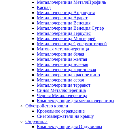
Металлочерепица МеталлПрофиль
Каскад
Металлочерепица Андалузия
Металлочерепица Арарат
Металлочерепица Венеция
Металлочерепица Венеция Супер
Металлочерепица Геркулес
Металлочерепица Монтеррей
Металлочерепица Супермонтеррей
Матовая металлочерепица
Металлочерепица белая
Металлочерепица желтая
Металлочерепица зеленая
Металлочерепица коричневая
Металлочерепица красное вино
Металлочерепица серая
Металлочерепица терракот
Синяя Металлочерепица
Черная Металлочерепица
Комплектующие для металлочерепицы
Обустройство кровли
Кровельное ограждение
Снегозадержатели на крышу
Ондувилла
Комплектующие для Ондувиллы