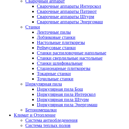
Сварочный аппарат
Сварочные аппараты Интерскол
Сварочные аппараты Патриот
Сварочные аппараты Штурм
Сварочные аппараты Энергомаш
Станки
Ленточные пилы
Лобзиковые станки
Настольные плиткорезы
Реймусовые станки
Станки распиловочные напольные
Станки сверлильные настольные
Станки шлифовальные
Стационарные плиткорезы
Токарные станки
Точильные станки
Циркулярная пила
Циркулярная пила Бош
Циркулярная пила Интерскол
Циркулярная пила Штурм
Циркулярная пила Энергомаш
Бетономешалки
Климат и Отопление
Система антиобледенения
Система теплых полов