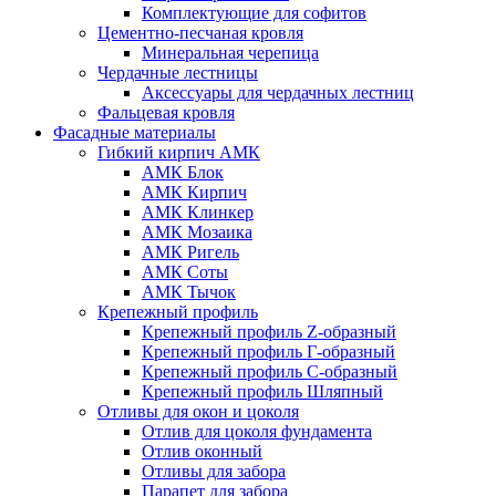
Комплектующие для софитов
Цементно-песчаная кровля
Минеральная черепица
Чердачные лестницы
Аксессуары для чердачных лестниц
Фальцевая кровля
Фасадные материалы
Гибкий кирпич АМК
АМК Блок
АМК Кирпич
АМК Клинкер
АМК Мозаика
АМК Ригель
АМК Соты
АМК Тычок
Крепежный профиль
Крепежный профиль Z-образный
Крепежный профиль Г-образный
Крепежный профиль С-образный
Крепежный профиль Шляпный
Отливы для окон и цоколя
Отлив для цоколя фундамента
Отлив оконный
Отливы для забора
Парапет для забора