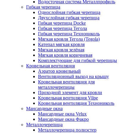
Водосточная система Металлпрофиль
Гибкая черепица
Однослойная гибкая черепица
Двухслойная гибкая черепица
Гибкая черепица Docke
Гибкая черепица Тегола
Гибкая черепица Технониколь
Мягкая кровля Тегола (Tegola)
Катепал мягкая кровля
Мягкая кровля зелёная
Мягкая кровля коричневая
Комплектующие для гибкой черепицы
Кровельная вентиляция
Аэратор кровельный
Вентиляционный выход на крышу
Кровельная вентиляция для
металлочерепицы
Проходной элемент для кровли
Кровельная вентиляция Vilpe
Кровельная вентиляция Технониколь
Мансардные окна
Мансардные окна Velux
Мансардные окна Факро
Металлочерепица
Металлочерепица полиэстер