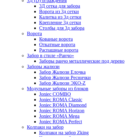
3Д (D) ограждения
3Д сетка для забора
Ворота из 3д сетки
Калитка из 3д сетки
Крепление 3д сетки
Столбы для 3д забора
Ворота
Кованые ворота
Откатные ворота
Распашные ворота
Забор в стиле «Ранчо»
Заборы ранчо металлические под дерево
Заборы жалюзи
Забор Жалюзи Елочка
Забор Жалюзи Реснички
Забор Жалюзи ЭКО-Z
Модульные заборы из блоков
Joniec COMBO
Joniec ROMA Classic
Joniec ROMA Diamond
Joniec ROMA Horizon
Joniec ROMA Mega
Joniec ROMA Perfect
Колпаки на забор
Колпаки на забор Zking