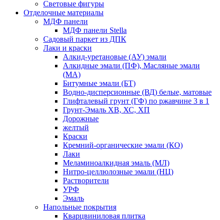
Световые фигуры
Отделочные материалы
МДФ панели
МДФ панели Stella
Садовый паркет из ДПК
Лаки и краски
Алкид-уретановые (АУ) эмали
Алкидные эмали (ПФ), Масляные эмали
(МА)
Битумные эмали (БТ)
Водно-дисперсионные (ВД) белые, матовые
Глифталевый грунт (ГФ) по ржавчине 3 в 1
Грунт-Эмаль ХВ, ХС, ХП
Дорожные
желтый
Краски
Кремний-органические эмали (КО)
Лаки
Меламиноалкидная эмаль (МЛ)
Нитро-целлюлозные эмали (НЦ)
Растворители
УРФ
Эмаль
Напольные покрытия
Кварцвиниловая плитка