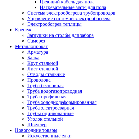
Греющий кабель для пола
Нагревательные маты для пола
Система электрообогрева трубопроводов
Управление системой электрообогрева
Электрообогрев теплицы
Крепеж
Заглушки на столбы для забора
Саморез
Металлопрокат
Арматура
Балка
Круг стальной
Лист стальной
Отводы стальные
Проволока
Труба бесшовная
Труба водогазопроводная
Труба профильная
Труба холоднодеформированная
Труба электросварная
Трубы оцинкованные
Уголок стальной
Швеллер
Новогодние товары
Искусственные елки