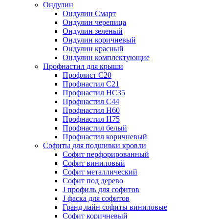
Ондулин
Ондулин Смарт
Ондулин черепица
Ондулин зеленый
Ондулин коричневый
Ондулин красный
Ондулин комплектующие
Профнастил для крыши
Профлист С20
Профнастил С21
Профнастил НС35
Профнастил С44
Профнастил Н60
Профнастил Н75
Профнастил белый
Профнастил коричневый
Софиты для подшивки кровли
Cофит перфорированный
Софит виниловый
Софит металлический
Софит под дерево
J профиль для софитов
J фаска для софитов
Гранд лайн софиты виниловые
Софит коричневый