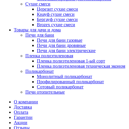
Сухие смеси
Церезит сухие смеси
Кнауф сухие смеси
Бергауф сухие смеси
Brozex сухие смеси
Товары для дачи и дома
Печи для бани
Печи для бани газовые
Печи для бани дровяные
Печи для бани электрические
Пленка полиэтиленовая
Пленка полиэтиленовая 1-ый сорт
Пленка полиэтиленовая техническая эконом
Поликарбонат
Монолитный поликарбонат
Профилированный поликарбонат
Сотовый поликарбонат
Печи отопительные
О компании
Доставка
Оплата
Гарантии
Акции
Отзывы