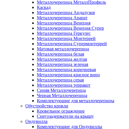
Металлочерепица МеталлПрофиль
Каскад
Металлочерепица Андалузия
Металлочерепица Арарат
Металлочерепица Венеция
Металлочерепица Венеция Супер
Металлочерепица Геркулес
Металлочерепица Монтеррей
Металлочерепица Супермонтеррей
Матовая металлочерепица
Металлочерепица белая
Металлочерепица желтая
Металлочерепица зеленая
Металлочерепица коричневая
Металлочерепица красное вино
Металлочерепица серая
Металлочерепица терракот
Синяя Металлочерепица
Черная Металлочерепица
Комплектующие для металлочерепицы
Обустройство кровли
Кровельное ограждение
Снегозадержатели на крышу
Ондувилла
Комплектующие для Ондувиллы