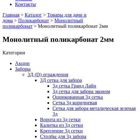
Контакты
Главная
>
Каталог
>
Товары для дачи и
дома
>
Поликарбонат
>
Монолитный
поликарбонат
> Монолитный поликарбонат 2мм
Монолитный поликарбонат 2мм
Категории
Акции
Заборы
3Д (D) ограждения
3Д сетка для забора
3д сетка Гранд Лайн
3д сетка для забора эконом
Оцинкованная 3д сетка
Сетка 3д коричневая
Сетка для забора металическая зеленая
3д
Ворота из 3д сетки
Калитка из 3д сетки
Крепление 3д сетки
Столбы для 3д забора