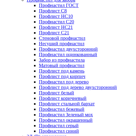
Профнастил ГОСТ
Профлист С8
Профлист НС10
Профнастил С20
Профлист НС21
Профлист С21
Стеновой профнастил
Несущий профнастил
Профнастил двухсторонний
Профнастил оцинкованный
Забор из профнастила
Матовый профнастил
Профлист под камень
Профлист под кирпич
Профнастил под дерево
Профлист под дерево двухсторонний
Профлист белый
Профлист коричневый
Профлист стальной бархат
Профнастил бежевый
Профнастил Зеленый мох
Профнастил окрашенный
Профнастил серый
Профнастил синий