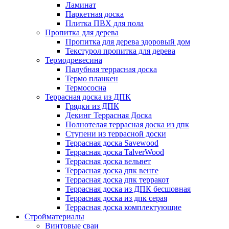
Ламинат
Паркетная доска
Плитка ПВХ для пола
Пропитка для дерева
Пропитка для дерева здоровый дом
Текстурол пропитка для дерева
Термодревесина
Палубная террасная доска
Термо планкен
Термососна
Террасная доска из ДПК
Грядки из ДПК
Декинг Террасная Доска
Полнотелая террасная доска из дпк
Ступени из террасной доски
Террасная доска Savewood
Террасная доска TalverWood
Террасная доска вельвет
Террасная доска дпк венге
Террасная доска дпк терракот
Террасная доска из ДПК бесшовная
Террасная доска из дпк серая
Террасная доска комплектующие
Стройматериалы
Винтовые сваи