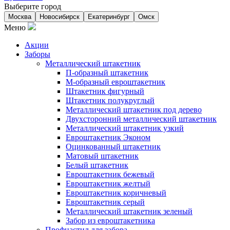
Выберите город
Москва
Новосибирск
Екатеринбург
Омск
Меню
Акции
Заборы
Металлический штакетник
П-образный штакетник
М-образный евроштакетник
Штакетник фигурный
Штакетник полукруглый
Металлический штакетник под дерево
Двухсторонний металлический штакетник
Металлический штакетник узкий
Евроштакетник Эконом
Оцинкованный штакетник
Матовый штакетник
Белый штакетник
Евроштакетник бежевый
Евроштакетник желтый
Евроштакетник коричневый
Евроштакетник серый
Металлический штакетник зеленый
Забор из евроштакетника
Профнастил для забора