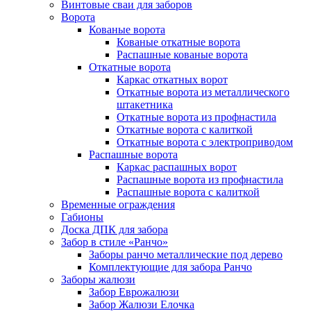
Винтовые сваи для заборов
Ворота
Кованые ворота
Кованые откатные ворота
Распашные кованые ворота
Откатные ворота
Каркас откатных ворот
Откатные ворота из металлического
штакетника
Откатные ворота из профнастила
Откатные ворота с калиткой
Откатные ворота с электроприводом
Распашные ворота
Каркас распашных ворот
Распашные ворота из профнастила
Распашные ворота с калиткой
Временные ограждения
Габионы
Доска ДПК для забора
Забор в стиле «Ранчо»
Заборы ранчо металлические под дерево
Комплектующие для забора Ранчо
Заборы жалюзи
Забор Еврожалюзи
Забор Жалюзи Елочка