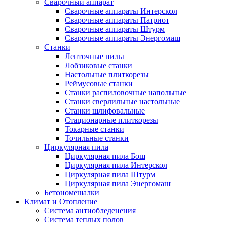
Сварочный аппарат
Сварочные аппараты Интерскол
Сварочные аппараты Патриот
Сварочные аппараты Штурм
Сварочные аппараты Энергомаш
Станки
Ленточные пилы
Лобзиковые станки
Настольные плиткорезы
Реймусовые станки
Станки распиловочные напольные
Станки сверлильные настольные
Станки шлифовальные
Стационарные плиткорезы
Токарные станки
Точильные станки
Циркулярная пила
Циркулярная пила Бош
Циркулярная пила Интерскол
Циркулярная пила Штурм
Циркулярная пила Энергомаш
Бетономешалки
Климат и Отопление
Система антиобледенения
Система теплых полов