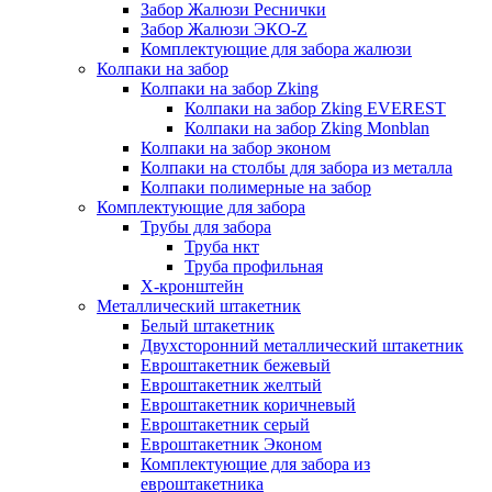
Забор Жалюзи Реснички
Забор Жалюзи ЭКО-Z
Комплектующие для забора жалюзи
Колпаки на забор
Колпаки на забор Zking
Колпаки на забор Zking EVEREST
Колпаки на забор Zking Monblan
Колпаки на забор эконом
Колпаки на столбы для забора из металла
Колпаки полимерные на забор
Комплектующие для забора
Трубы для забора
Труба нкт
Труба профильная
Х-кронштейн
Металлический штакетник
Белый штакетник
Двухсторонний металлический штакетник
Евроштакетник бежевый
Евроштакетник желтый
Евроштакетник коричневый
Евроштакетник серый
Евроштакетник Эконом
Комплектующие для забора из
евроштакетника