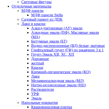
Световые фигуры
Отделочные материалы
МДФ панели
МДФ панели Stella
Садовый паркет из ДПК
Лаки и краски
Алкид-уретановые (АУ) эмали
Алкидные эмали (ПФ), Масляные эмали
(МА)
Битумные эмали (БТ)
Водно-дисперсионные (ВД) белые, матовые
Глифталевый грунт (ГФ) по ржавчине 3 в 1
Грунт-Эмаль ХВ, ХС, ХП
Дорожные
желтый
Краски
Кремний-органические эмали (КО)
Лаки
Меламиноалкидная эмаль (МЛ)
Нитро-целлюлозные эмали (НЦ)
Растворители
УРФ
Эмаль
Напольные покрытия
Кварцвиниловая плитка