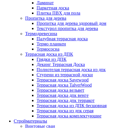
Ламинат
Паркетная доска
Плитка ПВХ для пола
Пропитка для дерева
Пропитка для дерева здоровый дом
Текстурол пропитка для дерева
Термодревесина
Палубная террасная доска
Термо планкен
Термососна
Террасная доска из ДПК
Грядки из ДПК
Декинг Террасная Доска
Полнотелая террасная доска из дпк
Ступени из террасной доски
Террасная доска Savewood
Террасная доска TalverWood
Террасная доска вельвет
Террасная доска дпк венге
Террасная доска дпк терракот
Террасная доска из ДПК бесшовная
Террасная доска из дпк серая
Террасная доска комплектующие
Стройматериалы
Винтовые сваи