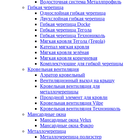
Водосточная система Металлпрофиль
Гибкая черепица
Однослойная гибкая черепица
Двухслойная гибкая черепица
Гибкая черепица Docke
Гибкая черепица Тегола
Гибкая черепица Технониколь
Мягкая кровля Тегола (Tegola)
Катепал мягкая кровля
Мягкая кровля зелёная
Мягкая кровля коричневая
Комплектующие для гибкой черепицы
Кровельная вентиляция
Аэратор кровельный
Вентиляционный выход на крышу
Кровельная вентиляция для
металлочерепицы
Проходной элемент для кровли
Кровельная вентиляция Vilpe
Кровельная вентиляция Технониколь
Мансардные окна
Мансардные окна Velux
Мансардные окна Факро
Металлочерепица
Металлочерепица полиэстер