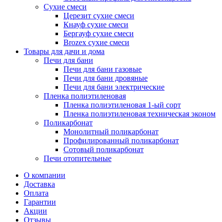
Сухие смеси
Церезит сухие смеси
Кнауф сухие смеси
Бергауф сухие смеси
Brozex сухие смеси
Товары для дачи и дома
Печи для бани
Печи для бани газовые
Печи для бани дровяные
Печи для бани электрические
Пленка полиэтиленовая
Пленка полиэтиленовая 1-ый сорт
Пленка полиэтиленовая техническая эконом
Поликарбонат
Монолитный поликарбонат
Профилированный поликарбонат
Сотовый поликарбонат
Печи отопительные
О компании
Доставка
Оплата
Гарантии
Акции
Отзывы