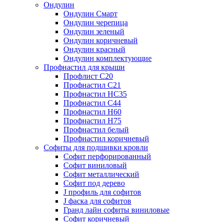
Ондулин
Ондулин Смарт
Ондулин черепица
Ондулин зеленый
Ондулин коричневый
Ондулин красный
Ондулин комплектующие
Профнастил для крыши
Профлист С20
Профнастил С21
Профнастил НС35
Профнастил С44
Профнастил Н60
Профнастил Н75
Профнастил белый
Профнастил коричневый
Софиты для подшивки кровли
Cофит перфорированный
Софит виниловый
Софит металлический
Софит под дерево
J профиль для софитов
J фаска для софитов
Гранд лайн софиты виниловые
Софит коричневый