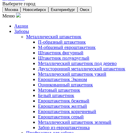
Выберите город
Москва
Новосибирск
Екатеринбург
Омск
Меню
Акции
Заборы
Металлический штакетник
П-образный штакетник
М-образный евроштакетник
Штакетник фигурный
Штакетник полукруглый
Металлический штакетник под дерево
Двухсторонний металлический штакетник
Металлический штакетник узкий
Евроштакетник Эконом
Оцинкованный штакетник
Матовый штакетник
Белый штакетник
Евроштакетник бежевый
Евроштакетник желтый
Евроштакетник коричневый
Евроштакетник серый
Металлический штакетник зеленый
Забор из евроштакетника
Профнастил для забора