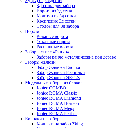
3Д (D) ограждения
3Д сетка для забора
Ворота из 3д сетки
Калитка из 3д сетки
Крепление 3д сетки
Столбы для 3д забора
Ворота
Кованые ворота
Откатные ворота
Распашные ворота
Забор в стиле «Ранчо»
Заборы ранчо металлические под дерево
Заборы жалюзи
Забор Жалюзи Елочка
Забор Жалюзи Реснички
Забор Жалюзи ЭКО-Z
Модульные заборы из блоков
Joniec COMBO
Joniec ROMA Classic
Joniec ROMA Diamond
Joniec ROMA Horizon
Joniec ROMA Mega
Joniec ROMA Perfect
Колпаки на забор
Колпаки на забор Zking