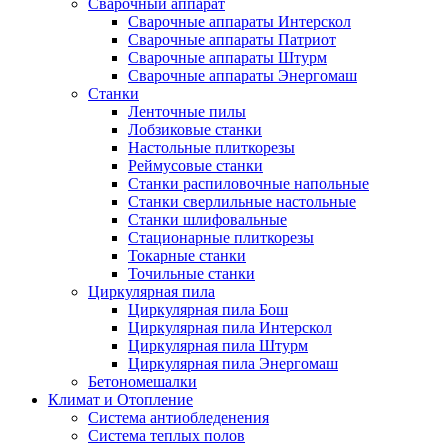
Сварочный аппарат
Сварочные аппараты Интерскол
Сварочные аппараты Патриот
Сварочные аппараты Штурм
Сварочные аппараты Энергомаш
Станки
Ленточные пилы
Лобзиковые станки
Настольные плиткорезы
Реймусовые станки
Станки распиловочные напольные
Станки сверлильные настольные
Станки шлифовальные
Стационарные плиткорезы
Токарные станки
Точильные станки
Циркулярная пила
Циркулярная пила Бош
Циркулярная пила Интерскол
Циркулярная пила Штурм
Циркулярная пила Энергомаш
Бетономешалки
Климат и Отопление
Система антиобледенения
Система теплых полов