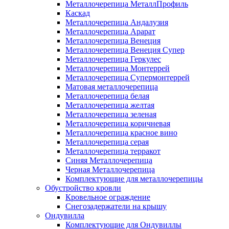
Металлочерепица МеталлПрофиль
Каскад
Металлочерепица Андалузия
Металлочерепица Арарат
Металлочерепица Венеция
Металлочерепица Венеция Супер
Металлочерепица Геркулес
Металлочерепица Монтеррей
Металлочерепица Супермонтеррей
Матовая металлочерепица
Металлочерепица белая
Металлочерепица желтая
Металлочерепица зеленая
Металлочерепица коричневая
Металлочерепица красное вино
Металлочерепица серая
Металлочерепица терракот
Синяя Металлочерепица
Черная Металлочерепица
Комплектующие для металлочерепицы
Обустройство кровли
Кровельное ограждение
Снегозадержатели на крышу
Ондувилла
Комплектующие для Ондувиллы