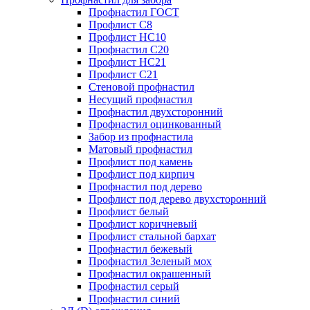
Профнастил ГОСТ
Профлист С8
Профлист НС10
Профнастил С20
Профлист НС21
Профлист С21
Стеновой профнастил
Несущий профнастил
Профнастил двухсторонний
Профнастил оцинкованный
Забор из профнастила
Матовый профнастил
Профлист под камень
Профлист под кирпич
Профнастил под дерево
Профлист под дерево двухсторонний
Профлист белый
Профлист коричневый
Профлист стальной бархат
Профнастил бежевый
Профнастил Зеленый мох
Профнастил окрашенный
Профнастил серый
Профнастил синий