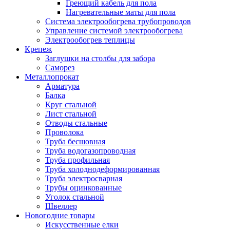
Греющий кабель для пола
Нагревательные маты для пола
Система электрообогрева трубопроводов
Управление системой электрообогрева
Электрообогрев теплицы
Крепеж
Заглушки на столбы для забора
Саморез
Металлопрокат
Арматура
Балка
Круг стальной
Лист стальной
Отводы стальные
Проволока
Труба бесшовная
Труба водогазопроводная
Труба профильная
Труба холоднодеформированная
Труба электросварная
Трубы оцинкованные
Уголок стальной
Швеллер
Новогодние товары
Искусственные елки