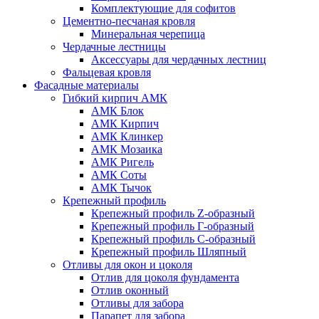
Комплектующие для софитов
Цементно-песчаная кровля
Минеральная черепица
Чердачные лестницы
Аксессуары для чердачных лестниц
Фальцевая кровля
Фасадные материалы
Гибкий кирпич АМК
АМК Блок
АМК Кирпич
АМК Клинкер
АМК Мозаика
АМК Ригель
АМК Соты
АМК Тычок
Крепежный профиль
Крепежный профиль Z-образный
Крепежный профиль Г-образный
Крепежный профиль С-образный
Крепежный профиль Шляпный
Отливы для окон и цоколя
Отлив для цоколя фундамента
Отлив оконный
Отливы для забора
Парапет для забора