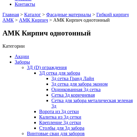
Контакты
Главная
>
Каталог
>
Фасадные материалы
>
Гибкий кирпич
АМК
>
АМК Кирпич
> АМК Кирпич однотонный
АМК Кирпич однотонный
Категории
Акции
Заборы
3Д (D) ограждения
3Д сетка для забора
3д сетка Гранд Лайн
3д сетка для забора эконом
Оцинкованная 3д сетка
Сетка 3д коричневая
Сетка для забора металическая зеленая
3д
Ворота из 3д сетки
Калитка из 3д сетки
Крепление 3д сетки
Столбы для 3д забора
Винтовые сваи для заборов