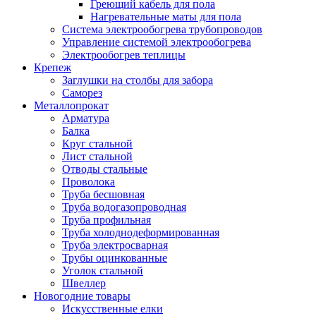
Греющий кабель для пола
Нагревательные маты для пола
Система электрообогрева трубопроводов
Управление системой электрообогрева
Электрообогрев теплицы
Крепеж
Заглушки на столбы для забора
Саморез
Металлопрокат
Арматура
Балка
Круг стальной
Лист стальной
Отводы стальные
Проволока
Труба бесшовная
Труба водогазопроводная
Труба профильная
Труба холоднодеформированная
Труба электросварная
Трубы оцинкованные
Уголок стальной
Швеллер
Новогодние товары
Искусственные елки