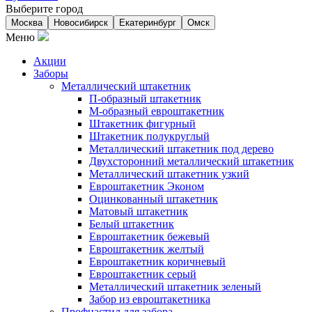
Выберите город
Москва
Новосибирск
Екатеринбург
Омск
Меню
Акции
Заборы
Металлический штакетник
П-образный штакетник
М-образный евроштакетник
Штакетник фигурный
Штакетник полукруглый
Металлический штакетник под дерево
Двухсторонний металлический штакетник
Металлический штакетник узкий
Евроштакетник Эконом
Оцинкованный штакетник
Матовый штакетник
Белый штакетник
Евроштакетник бежевый
Евроштакетник желтый
Евроштакетник коричневый
Евроштакетник серый
Металлический штакетник зеленый
Забор из евроштакетника
Профнастил для забора