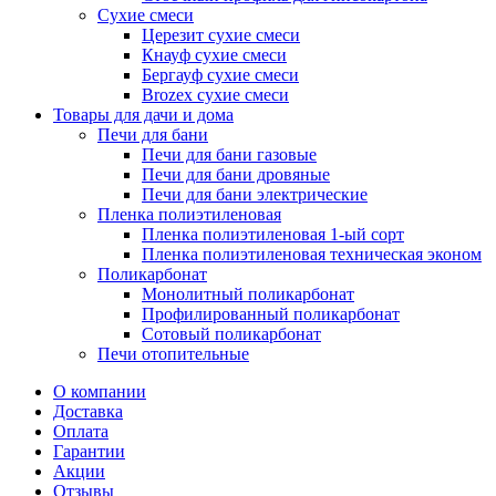
Сухие смеси
Церезит сухие смеси
Кнауф сухие смеси
Бергауф сухие смеси
Brozex сухие смеси
Товары для дачи и дома
Печи для бани
Печи для бани газовые
Печи для бани дровяные
Печи для бани электрические
Пленка полиэтиленовая
Пленка полиэтиленовая 1-ый сорт
Пленка полиэтиленовая техническая эконом
Поликарбонат
Монолитный поликарбонат
Профилированный поликарбонат
Сотовый поликарбонат
Печи отопительные
О компании
Доставка
Оплата
Гарантии
Акции
Отзывы