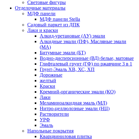
Световые фигуры
Отделочные материалы
МДФ панели
МДФ панели Stella
Садовый паркет из ДПК
Лаки и краски
Алкид-уретановые (АУ) эмали
Алкидные эмали (ПФ), Масляные эмали
(МА)
Битумные эмали (БТ)
Водно-дисперсионные (ВД) белые, матовые
Глифталевый грунт (ГФ) по ржавчине 3 в 1
Грунт-Эмаль ХВ, ХС, ХП
Дорожные
желтый
Краски
Кремний-органические эмали (КО)
Лаки
Меламиноалкидная эмаль (МЛ)
Нитро-целлюлозные эмали (НЦ)
Растворители
УРФ
Эмаль
Напольные покрытия
Кварцвиниловая плитка