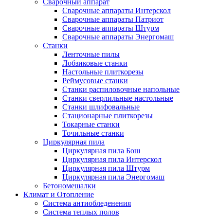
Сварочный аппарат
Сварочные аппараты Интерскол
Сварочные аппараты Патриот
Сварочные аппараты Штурм
Сварочные аппараты Энергомаш
Станки
Ленточные пилы
Лобзиковые станки
Настольные плиткорезы
Реймусовые станки
Станки распиловочные напольные
Станки сверлильные настольные
Станки шлифовальные
Стационарные плиткорезы
Токарные станки
Точильные станки
Циркулярная пила
Циркулярная пила Бош
Циркулярная пила Интерскол
Циркулярная пила Штурм
Циркулярная пила Энергомаш
Бетономешалки
Климат и Отопление
Система антиобледенения
Система теплых полов