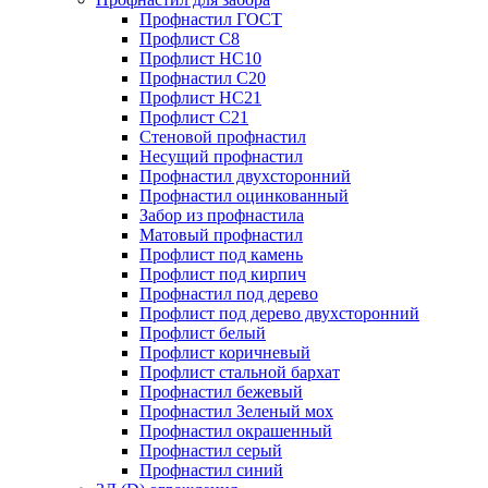
Профнастил ГОСТ
Профлист С8
Профлист НС10
Профнастил С20
Профлист НС21
Профлист С21
Стеновой профнастил
Несущий профнастил
Профнастил двухсторонний
Профнастил оцинкованный
Забор из профнастила
Матовый профнастил
Профлист под камень
Профлист под кирпич
Профнастил под дерево
Профлист под дерево двухсторонний
Профлист белый
Профлист коричневый
Профлист стальной бархат
Профнастил бежевый
Профнастил Зеленый мох
Профнастил окрашенный
Профнастил серый
Профнастил синий