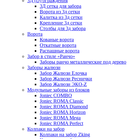
3Д (D) ограждения
3Д сетка для забора
Ворота из 3д сетки
Калитка из 3д сетки
Крепление 3д сетки
Столбы для 3д забора
Ворота
Кованые ворота
Откатные ворота
Распашные ворота
Забор в стиле «Ранчо»
Заборы ранчо металлические под дерево
Заборы жалюзи
Забор Жалюзи Елочка
Забор Жалюзи Реснички
Забор Жалюзи ЭКО-Z
Модульные заборы из блоков
Joniec COMBO
Joniec ROMA Classic
Joniec ROMA Diamond
Joniec ROMA Horizon
Joniec ROMA Mega
Joniec ROMA Perfect
Колпаки на забор
Колпаки на забор Zking