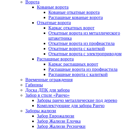
Ворота
Кованые ворота
Кованые откатные ворота
Распашные кованые ворота
Откатные ворота
Каркас откатных ворот
Откатные ворота из металлического
штакетника
Откатные ворота из профнастила
Откатные ворота с калиткой
Откатные ворота с электроприводом
Распашные ворота
Каркас распашных ворот
Распашные ворота из профнастила
Распашные ворота с калиткой
Временные ограждения
Габионы
Доска ДПК для забора
Забор в стиле «Ранчо»
Заборы ранчо металлические под дерево
Комплектующие для забора Ранчо
Заборы жалюзи
Забор Еврожалюзи
Забор Жалюзи Елочка
Забор Жалюзи Реснички