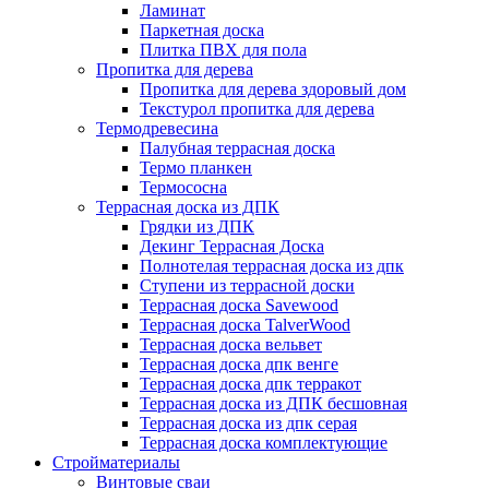
Ламинат
Паркетная доска
Плитка ПВХ для пола
Пропитка для дерева
Пропитка для дерева здоровый дом
Текстурол пропитка для дерева
Термодревесина
Палубная террасная доска
Термо планкен
Термососна
Террасная доска из ДПК
Грядки из ДПК
Декинг Террасная Доска
Полнотелая террасная доска из дпк
Ступени из террасной доски
Террасная доска Savewood
Террасная доска TalverWood
Террасная доска вельвет
Террасная доска дпк венге
Террасная доска дпк терракот
Террасная доска из ДПК бесшовная
Террасная доска из дпк серая
Террасная доска комплектующие
Стройматериалы
Винтовые сваи