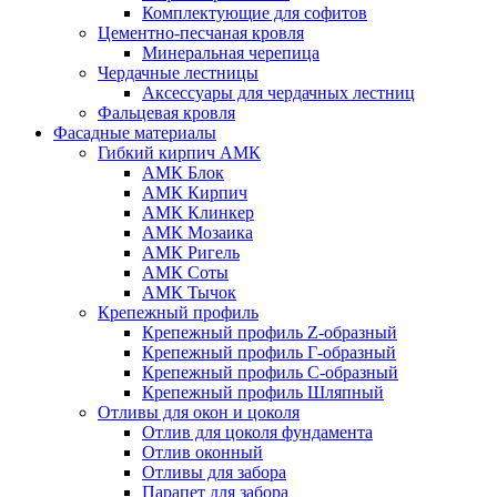
Комплектующие для софитов
Цементно-песчаная кровля
Минеральная черепица
Чердачные лестницы
Аксессуары для чердачных лестниц
Фальцевая кровля
Фасадные материалы
Гибкий кирпич АМК
АМК Блок
АМК Кирпич
АМК Клинкер
АМК Мозаика
АМК Ригель
АМК Соты
АМК Тычок
Крепежный профиль
Крепежный профиль Z-образный
Крепежный профиль Г-образный
Крепежный профиль С-образный
Крепежный профиль Шляпный
Отливы для окон и цоколя
Отлив для цоколя фундамента
Отлив оконный
Отливы для забора
Парапет для забора