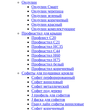
Ондулин
Ондулин Смарт
Ондулин черепица
Ондулин зеленый
Ондулин коричневый
Ондулин красный
Ондулин комплектующие
Профнастил для крыши
Профлист С20
Профнастил С21
Профнастил НС35
Профнастил С44
Профнастил Н60
Профнастил Н75
Профнастил белый
Профнастил коричневый
Софиты для подшивки кровли
Cофит перфорированный
Софит виниловый
Софит металлический
Софит под дерево
J профиль для софитов
J фаска для софитов
Гранд лайн софиты виниловые
Софит коричневый