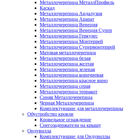
Металлочерепица МеталлПрофиль
Каскад
Металлочерепица Андалузия
Металлочерепица Арарат
Металлочерепица Венеция
Металлочерепица Венеция Супер
Металлочерепица Геркулес
Металлочерепица Монтеррей
Металлочерепица Супермонтеррей
Матовая металлочерепица
Металлочерепица белая
Металлочерепица желтая
Металлочерепица зеленая
Металлочерепица коричневая
Металлочерепица красное вино
Металлочерепица серая
Металлочерепица терракот
Синяя Металлочерепица
Черная Металлочерепица
Комплектующие для металлочерепицы
Обустройство кровли
Кровельное ограждение
Снегозадержатели на крышу
Ондувилла
Комплектующие для Ондувиллы