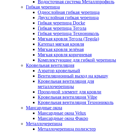
Водосточная система Металлпрофиль
Гибкая черепица
Однослойная гибкая черепица
Двухслойная гибкая черепица
Гибкая черепица Docke
Гибкая черепица Тегола
Гибкая черепица Технониколь
Мягкая кровля Тегола (Tegola)
Катепал мягкая кровля
Мягкая кровля зелёная
Мягкая кровля коричневая
Комплектующие для гибкой черепицы
Кровельная вентиляция
Аэратор кровельный
Вентиляционный выход на крышу
Кровельная вентиляция для
металлочерепицы
Проходной элемент для кровли
Кровельная вентиляция Vilpe
Кровельная вентиляция Технониколь
Мансардные окна
Мансардные окна Velux
Мансардные окна Факро
Металлочерепица
Металлочерепица полиэстер