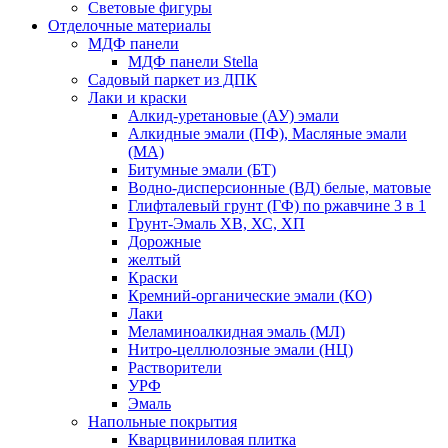
Световые фигуры
Отделочные материалы
МДФ панели
МДФ панели Stella
Садовый паркет из ДПК
Лаки и краски
Алкид-уретановые (АУ) эмали
Алкидные эмали (ПФ), Масляные эмали
(МА)
Битумные эмали (БТ)
Водно-дисперсионные (ВД) белые, матовые
Глифталевый грунт (ГФ) по ржавчине 3 в 1
Грунт-Эмаль ХВ, ХС, ХП
Дорожные
желтый
Краски
Кремний-органические эмали (КО)
Лаки
Меламиноалкидная эмаль (МЛ)
Нитро-целлюлозные эмали (НЦ)
Растворители
УРФ
Эмаль
Напольные покрытия
Кварцвиниловая плитка