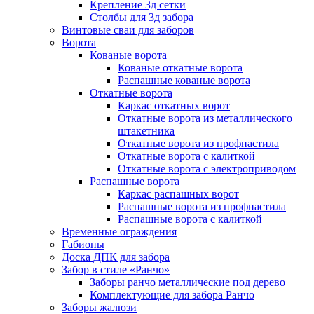
Крепление 3д сетки
Столбы для 3д забора
Винтовые сваи для заборов
Ворота
Кованые ворота
Кованые откатные ворота
Распашные кованые ворота
Откатные ворота
Каркас откатных ворот
Откатные ворота из металлического
штакетника
Откатные ворота из профнастила
Откатные ворота с калиткой
Откатные ворота с электроприводом
Распашные ворота
Каркас распашных ворот
Распашные ворота из профнастила
Распашные ворота с калиткой
Временные ограждения
Габионы
Доска ДПК для забора
Забор в стиле «Ранчо»
Заборы ранчо металлические под дерево
Комплектующие для забора Ранчо
Заборы жалюзи