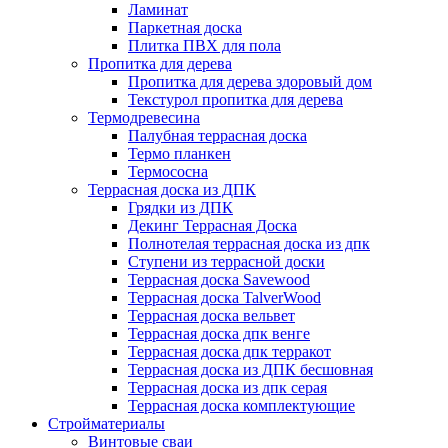
Ламинат
Паркетная доска
Плитка ПВХ для пола
Пропитка для дерева
Пропитка для дерева здоровый дом
Текстурол пропитка для дерева
Термодревесина
Палубная террасная доска
Термо планкен
Термососна
Террасная доска из ДПК
Грядки из ДПК
Декинг Террасная Доска
Полнотелая террасная доска из дпк
Ступени из террасной доски
Террасная доска Savewood
Террасная доска TalverWood
Террасная доска вельвет
Террасная доска дпк венге
Террасная доска дпк терракот
Террасная доска из ДПК бесшовная
Террасная доска из дпк серая
Террасная доска комплектующие
Стройматериалы
Винтовые сваи