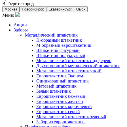
Выберите город
Москва
Новосибирск
Екатеринбург
Омск
Меню
Акции
Заборы
Металлический штакетник
П-образный штакетник
М-образный евроштакетник
Штакетник фигурный
Штакетник полукруглый
Металлический штакетник под дерево
Двухсторонний металлический штакетник
Металлический штакетник узкий
Евроштакетник Эконом
Оцинкованный штакетник
Матовый штакетник
Белый штакетник
Евроштакетник бежевый
Евроштакетник желтый
Евроштакетник коричневый
Евроштакетник серый
Металлический штакетник зеленый
Забор из евроштакетника
Профнастил для забора