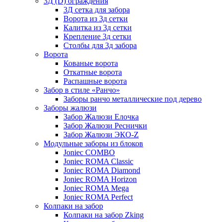
3Д (D) ограждения
3Д сетка для забора
Ворота из 3д сетки
Калитка из 3д сетки
Крепление 3д сетки
Столбы для 3д забора
Ворота
Кованые ворота
Откатные ворота
Распашные ворота
Забор в стиле «Ранчо»
Заборы ранчо металлические под дерево
Заборы жалюзи
Забор Жалюзи Елочка
Забор Жалюзи Реснички
Забор Жалюзи ЭКО-Z
Модульные заборы из блоков
Joniec COMBO
Joniec ROMA Classic
Joniec ROMA Diamond
Joniec ROMA Horizon
Joniec ROMA Mega
Joniec ROMA Perfect
Колпаки на забор
Колпаки на забор Zking