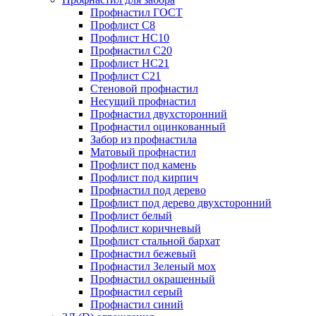
Профнастил ГОСТ
Профлист С8
Профлист НС10
Профнастил С20
Профлист НС21
Профлист С21
Стеновой профнастил
Несущий профнастил
Профнастил двухсторонний
Профнастил оцинкованный
Забор из профнастила
Матовый профнастил
Профлист под камень
Профлист под кирпич
Профнастил под дерево
Профлист под дерево двухсторонний
Профлист белый
Профлист коричневый
Профлист стальной бархат
Профнастил бежевый
Профнастил Зеленый мох
Профнастил окрашенный
Профнастил серый
Профнастил синий