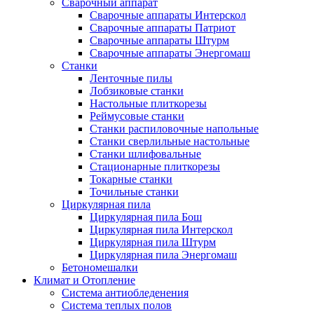
Сварочный аппарат
Сварочные аппараты Интерскол
Сварочные аппараты Патриот
Сварочные аппараты Штурм
Сварочные аппараты Энергомаш
Станки
Ленточные пилы
Лобзиковые станки
Настольные плиткорезы
Реймусовые станки
Станки распиловочные напольные
Станки сверлильные настольные
Станки шлифовальные
Стационарные плиткорезы
Токарные станки
Точильные станки
Циркулярная пила
Циркулярная пила Бош
Циркулярная пила Интерскол
Циркулярная пила Штурм
Циркулярная пила Энергомаш
Бетономешалки
Климат и Отопление
Система антиобледенения
Система теплых полов