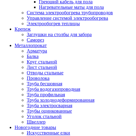
Греющий кабель для пола
Нагревательные маты для пола
Система электрообогрева трубопроводов
Управление системой электрообогрева
Электрообогрев теплицы
Крепеж
Заглушки на столбы для забора
Саморез
Металлопрокат
Арматура
Балка
Круг стальной
Лист стальной
Отводы стальные
Проволока
Труба бесшовная
Труба водогазопроводная
Труба профильная
Труба холоднодеформированная
Труба электросварная
Трубы оцинкованные
Уголок стальной
Швеллер
Новогодние товары
Искусственные елки