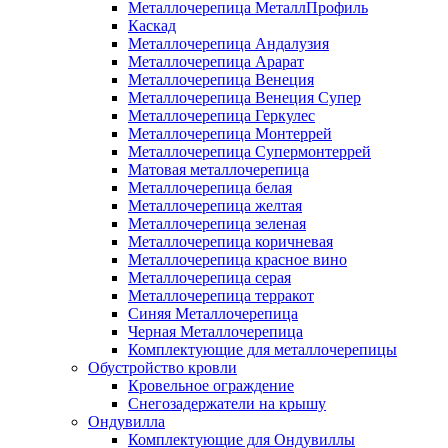
Металлочерепица МеталлПрофиль
Каскад
Металлочерепица Андалузия
Металлочерепица Арарат
Металлочерепица Венеция
Металлочерепица Венеция Супер
Металлочерепица Геркулес
Металлочерепица Монтеррей
Металлочерепица Супермонтеррей
Матовая металлочерепица
Металлочерепица белая
Металлочерепица желтая
Металлочерепица зеленая
Металлочерепица коричневая
Металлочерепица красное вино
Металлочерепица серая
Металлочерепица терракот
Синяя Металлочерепица
Черная Металлочерепица
Комплектующие для металлочерепицы
Обустройство кровли
Кровельное ограждение
Снегозадержатели на крышу
Ондувилла
Комплектующие для Ондувиллы