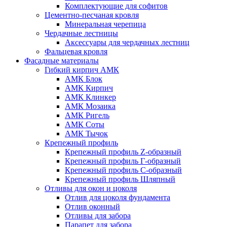
Комплектующие для софитов
Цементно-песчаная кровля
Минеральная черепица
Чердачные лестницы
Аксессуары для чердачных лестниц
Фальцевая кровля
Фасадные материалы
Гибкий кирпич АМК
АМК Блок
АМК Кирпич
АМК Клинкер
АМК Мозаика
АМК Ригель
АМК Соты
АМК Тычок
Крепежный профиль
Крепежный профиль Z-образный
Крепежный профиль Г-образный
Крепежный профиль С-образный
Крепежный профиль Шляпный
Отливы для окон и цоколя
Отлив для цоколя фундамента
Отлив оконный
Отливы для забора
Парапет для забора