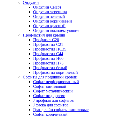
Ондулин
Ондулин Смарт
Ондулин черепица
Ондулин зеленый
Ондулин коричневый
Ондулин красный
Ондулин комплектующие
Профнастил для крыши
Профлист С20
Профнастил С21
Профнастил НС35
Профнастил С44
Профнастил Н60
Профнастил Н75
Профнастил белый
Профнастил коричневый
Софиты для подшивки кровли
Cофит перфорированный
Софит виниловый
Софит металлический
Софит под дерево
J профиль для софитов
J фаска для софитов
Гранд лайн софиты виниловые
Софит коричневый