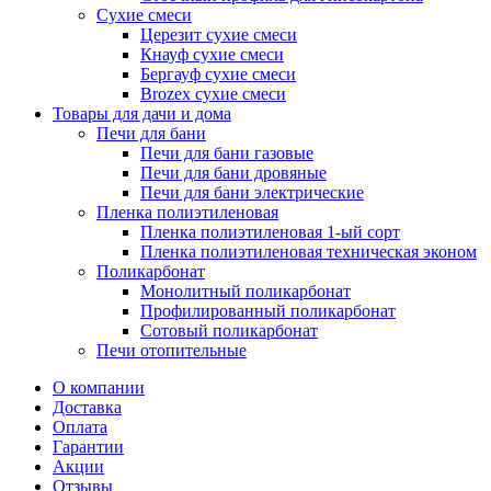
Сухие смеси
Церезит сухие смеси
Кнауф сухие смеси
Бергауф сухие смеси
Brozex сухие смеси
Товары для дачи и дома
Печи для бани
Печи для бани газовые
Печи для бани дровяные
Печи для бани электрические
Пленка полиэтиленовая
Пленка полиэтиленовая 1-ый сорт
Пленка полиэтиленовая техническая эконом
Поликарбонат
Монолитный поликарбонат
Профилированный поликарбонат
Сотовый поликарбонат
Печи отопительные
О компании
Доставка
Оплата
Гарантии
Акции
Отзывы