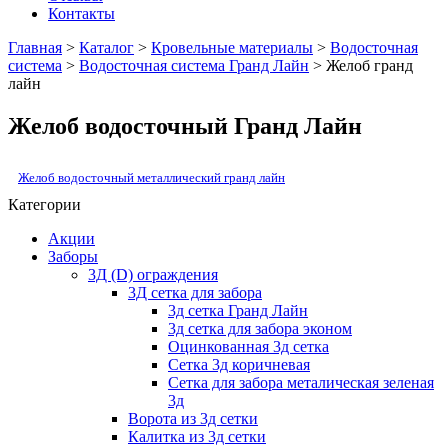
Контакты
Главная
>
Каталог
>
Кровельные материалы
>
Водосточная
система
>
Водосточная система Гранд Лайн
> Желоб гранд
лайн
Желоб водосточный Гранд Лайн
Желоб водосточный металлический гранд лайн
Категории
Акции
Заборы
3Д (D) ограждения
3Д сетка для забора
3д сетка Гранд Лайн
3д сетка для забора эконом
Оцинкованная 3д сетка
Сетка 3д коричневая
Сетка для забора металическая зеленая
3д
Ворота из 3д сетки
Калитка из 3д сетки