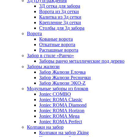
3Д (D) ограждения
3Д сетка для забора
Ворота из 3д сетки
Калитка из 3д сетки
Крепление 3д сетки
Столбы для 3д забора
Ворота
Кованые ворота
Откатные ворота
Распашные ворота
Забор в стиле «Ранчо»
Заборы ранчо металлические под дерево
Заборы жалюзи
Забор Жалюзи Елочка
Забор Жалюзи Реснички
Забор Жалюзи ЭКО-Z
Модульные заборы из блоков
Joniec COMBO
Joniec ROMA Classic
Joniec ROMA Diamond
Joniec ROMA Horizon
Joniec ROMA Mega
Joniec ROMA Perfect
Колпаки на забор
Колпаки на забор Zking