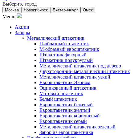
Выберите город
Москва
Новосибирск
Екатеринбург
Омск
Меню
Акции
Заборы
Металлический штакетник
П-образный штакетник
М-образный евроштакетник
Штакетник фигурный
Штакетник полукруглый
Металлический штакетник под дерево
Двухсторонний металлический штакетник
Металлический штакетник узкий
Евроштакетник Эконом
Оцинкованный штакетник
Матовый штакетник
Белый штакетник
Евроштакетник бежевый
Евроштакетник желтый
Евроштакетник коричневый
Евроштакетник серый
Металлический штакетник зеленый
Забор из евроштакетника
Профнастил для забора