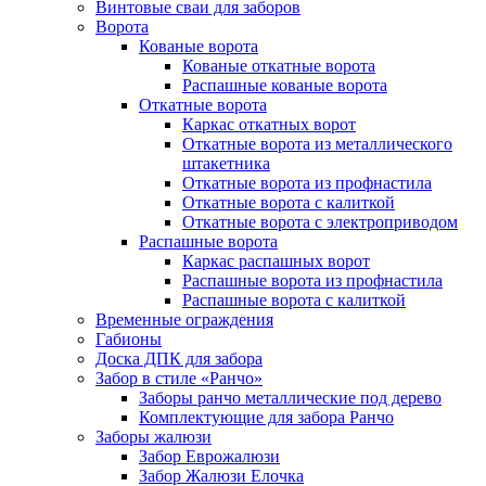
Винтовые сваи для заборов
Ворота
Кованые ворота
Кованые откатные ворота
Распашные кованые ворота
Откатные ворота
Каркас откатных ворот
Откатные ворота из металлического
штакетника
Откатные ворота из профнастила
Откатные ворота с калиткой
Откатные ворота с электроприводом
Распашные ворота
Каркас распашных ворот
Распашные ворота из профнастила
Распашные ворота с калиткой
Временные ограждения
Габионы
Доска ДПК для забора
Забор в стиле «Ранчо»
Заборы ранчо металлические под дерево
Комплектующие для забора Ранчо
Заборы жалюзи
Забор Еврожалюзи
Забор Жалюзи Елочка