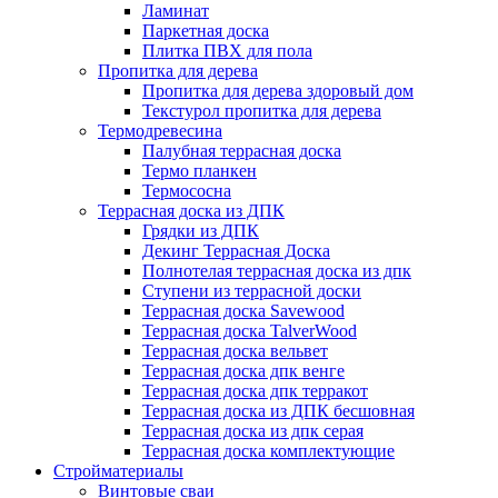
Ламинат
Паркетная доска
Плитка ПВХ для пола
Пропитка для дерева
Пропитка для дерева здоровый дом
Текстурол пропитка для дерева
Термодревесина
Палубная террасная доска
Термо планкен
Термососна
Террасная доска из ДПК
Грядки из ДПК
Декинг Террасная Доска
Полнотелая террасная доска из дпк
Ступени из террасной доски
Террасная доска Savewood
Террасная доска TalverWood
Террасная доска вельвет
Террасная доска дпк венге
Террасная доска дпк терракот
Террасная доска из ДПК бесшовная
Террасная доска из дпк серая
Террасная доска комплектующие
Стройматериалы
Винтовые сваи