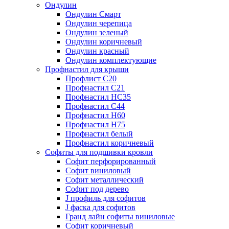
Ондулин
Ондулин Смарт
Ондулин черепица
Ондулин зеленый
Ондулин коричневый
Ондулин красный
Ондулин комплектующие
Профнастил для крыши
Профлист С20
Профнастил С21
Профнастил НС35
Профнастил С44
Профнастил Н60
Профнастил Н75
Профнастил белый
Профнастил коричневый
Софиты для подшивки кровли
Cофит перфорированный
Софит виниловый
Софит металлический
Софит под дерево
J профиль для софитов
J фаска для софитов
Гранд лайн софиты виниловые
Софит коричневый