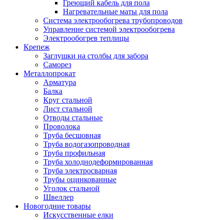
Греющий кабель для пола
Нагревательные маты для пола
Система электрообогрева трубопроводов
Управление системой электрообогрева
Электрообогрев теплицы
Крепеж
Заглушки на столбы для забора
Саморез
Металлопрокат
Арматура
Балка
Круг стальной
Лист стальной
Отводы стальные
Проволока
Труба бесшовная
Труба водогазопроводная
Труба профильная
Труба холоднодеформированная
Труба электросварная
Трубы оцинкованные
Уголок стальной
Швеллер
Новогодние товары
Искусственные елки