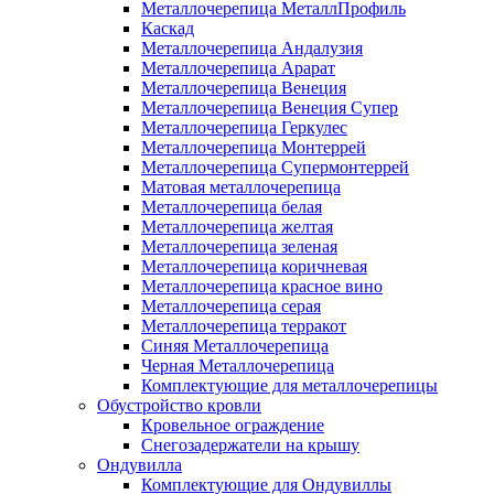
Металлочерепица МеталлПрофиль
Каскад
Металлочерепица Андалузия
Металлочерепица Арарат
Металлочерепица Венеция
Металлочерепица Венеция Супер
Металлочерепица Геркулес
Металлочерепица Монтеррей
Металлочерепица Супермонтеррей
Матовая металлочерепица
Металлочерепица белая
Металлочерепица желтая
Металлочерепица зеленая
Металлочерепица коричневая
Металлочерепица красное вино
Металлочерепица серая
Металлочерепица терракот
Синяя Металлочерепица
Черная Металлочерепица
Комплектующие для металлочерепицы
Обустройство кровли
Кровельное ограждение
Снегозадержатели на крышу
Ондувилла
Комплектующие для Ондувиллы