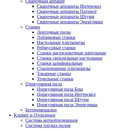
Сварочный аппарат
Сварочные аппараты Интерскол
Сварочные аппараты Патриот
Сварочные аппараты Штурм
Сварочные аппараты Энергомаш
Станки
Ленточные пилы
Лобзиковые станки
Настольные плиткорезы
Реймусовые станки
Станки распиловочные напольные
Станки сверлильные настольные
Станки шлифовальные
Стационарные плиткорезы
Токарные станки
Точильные станки
Циркулярная пила
Циркулярная пила Бош
Циркулярная пила Интерскол
Циркулярная пила Штурм
Циркулярная пила Энергомаш
Бетономешалки
Климат и Отопление
Система антиобледенения
Система теплых полов