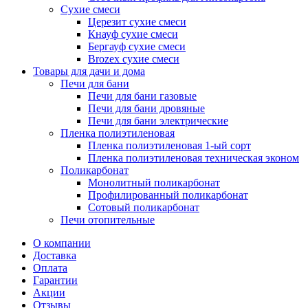
Сухие смеси
Церезит сухие смеси
Кнауф сухие смеси
Бергауф сухие смеси
Brozex сухие смеси
Товары для дачи и дома
Печи для бани
Печи для бани газовые
Печи для бани дровяные
Печи для бани электрические
Пленка полиэтиленовая
Пленка полиэтиленовая 1-ый сорт
Пленка полиэтиленовая техническая эконом
Поликарбонат
Монолитный поликарбонат
Профилированный поликарбонат
Сотовый поликарбонат
Печи отопительные
О компании
Доставка
Оплата
Гарантии
Акции
Отзывы