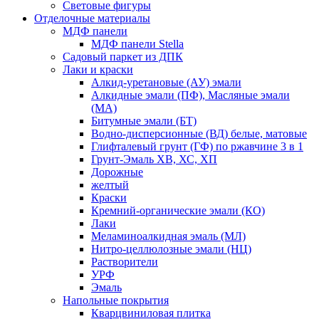
Световые фигуры
Отделочные материалы
МДФ панели
МДФ панели Stella
Садовый паркет из ДПК
Лаки и краски
Алкид-уретановые (АУ) эмали
Алкидные эмали (ПФ), Масляные эмали
(МА)
Битумные эмали (БТ)
Водно-дисперсионные (ВД) белые, матовые
Глифталевый грунт (ГФ) по ржавчине 3 в 1
Грунт-Эмаль ХВ, ХС, ХП
Дорожные
желтый
Краски
Кремний-органические эмали (КО)
Лаки
Меламиноалкидная эмаль (МЛ)
Нитро-целлюлозные эмали (НЦ)
Растворители
УРФ
Эмаль
Напольные покрытия
Кварцвиниловая плитка