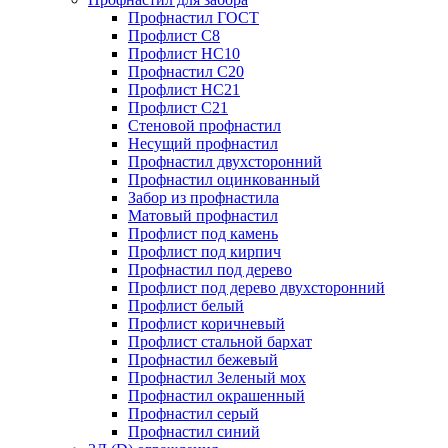
Профнастил ГОСТ
Профлист С8
Профлист НС10
Профнастил С20
Профлист НС21
Профлист С21
Стеновой профнастил
Несущий профнастил
Профнастил двухсторонний
Профнастил оцинкованный
Забор из профнастила
Матовый профнастил
Профлист под камень
Профлист под кирпич
Профнастил под дерево
Профлист под дерево двухсторонний
Профлист белый
Профлист коричневый
Профлист стальной бархат
Профнастил бежевый
Профнастил Зеленый мох
Профнастил окрашенный
Профнастил серый
Профнастил синий