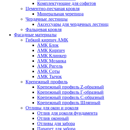
Комплектующие для софитов
Цементно-песчаная кровля
Минеральная черепица
Чердачные лестницы
Аксессуары для чердачных лестниц
Фальцевая кровля
Фасадные материалы
Гибкий кирпич АМК
АМК Блок
АМК Кирпич
АМК Клинкер
АМК Мозаика
АМК Ригель
АМК Соты
АМК Тычок
Крепежный профиль
Крепежный профиль Z-образный
Крепежный профиль Г-образный
Крепежный профиль С-образный
Крепежный профиль Шляпный
Отливы для окон и цоколя
Отлив для цоколя фундамента
Отлив оконный
Отливы для забора
Парапет для забора