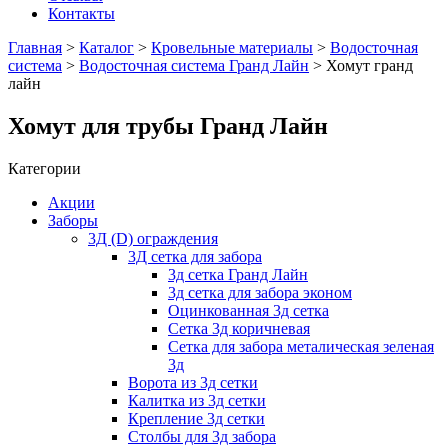
Контакты
Главная
>
Каталог
>
Кровельные материалы
>
Водосточная
система
>
Водосточная система Гранд Лайн
> Хомут гранд
лайн
Хомут для трубы Гранд Лайн
Категории
Акции
Заборы
3Д (D) ограждения
3Д сетка для забора
3д сетка Гранд Лайн
3д сетка для забора эконом
Оцинкованная 3д сетка
Сетка 3д коричневая
Сетка для забора металическая зеленая
3д
Ворота из 3д сетки
Калитка из 3д сетки
Крепление 3д сетки
Столбы для 3д забора