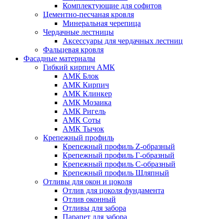
Комплектующие для софитов
Цементно-песчаная кровля
Минеральная черепица
Чердачные лестницы
Аксессуары для чердачных лестниц
Фальцевая кровля
Фасадные материалы
Гибкий кирпич АМК
АМК Блок
АМК Кирпич
АМК Клинкер
АМК Мозаика
АМК Ригель
АМК Соты
АМК Тычок
Крепежный профиль
Крепежный профиль Z-образный
Крепежный профиль Г-образный
Крепежный профиль С-образный
Крепежный профиль Шляпный
Отливы для окон и цоколя
Отлив для цоколя фундамента
Отлив оконный
Отливы для забора
Парапет для забора