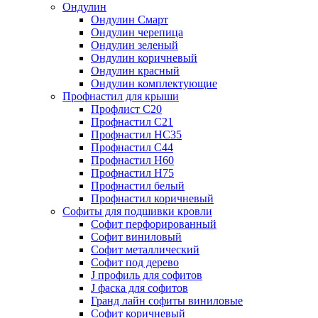
Ондулин
Ондулин Смарт
Ондулин черепица
Ондулин зеленый
Ондулин коричневый
Ондулин красный
Ондулин комплектующие
Профнастил для крыши
Профлист С20
Профнастил С21
Профнастил НС35
Профнастил С44
Профнастил Н60
Профнастил Н75
Профнастил белый
Профнастил коричневый
Софиты для подшивки кровли
Cофит перфорированный
Софит виниловый
Софит металлический
Софит под дерево
J профиль для софитов
J фаска для софитов
Гранд лайн софиты виниловые
Софит коричневый