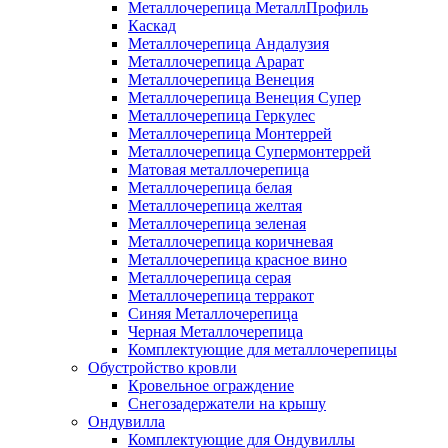
Металлочерепица МеталлПрофиль
Каскад
Металлочерепица Андалузия
Металлочерепица Арарат
Металлочерепица Венеция
Металлочерепица Венеция Супер
Металлочерепица Геркулес
Металлочерепица Монтеррей
Металлочерепица Супермонтеррей
Матовая металлочерепица
Металлочерепица белая
Металлочерепица желтая
Металлочерепица зеленая
Металлочерепица коричневая
Металлочерепица красное вино
Металлочерепица серая
Металлочерепица терракот
Синяя Металлочерепица
Черная Металлочерепица
Комплектующие для металлочерепицы
Обустройство кровли
Кровельное ограждение
Снегозадержатели на крышу
Ондувилла
Комплектующие для Ондувиллы