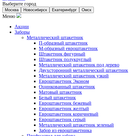
Выберите город
Москва
Новосибирск
Екатеринбург
Омск
Меню
Акции
Заборы
Металлический штакетник
П-образный штакетник
М-образный евроштакетник
Штакетник фигурный
Штакетник полукруглый
Металлический штакетник под дерево
Двухсторонний металлический штакетник
Металлический штакетник узкий
Евроштакетник Эконом
Оцинкованный штакетник
Матовый штакетник
Белый штакетник
Евроштакетник бежевый
Евроштакетник желтый
Евроштакетник коричневый
Евроштакетник серый
Металлический штакетник зеленый
Забор из евроштакетника
Профнастил для забора