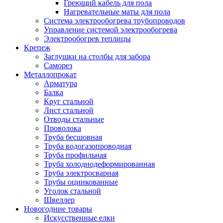
Греющий кабель для пола
Нагревательные маты для пола
Система электрообогрева трубопроводов
Управление системой электрообогрева
Электрообогрев теплицы
Крепеж
Заглушки на столбы для забора
Саморез
Металлопрокат
Арматура
Балка
Круг стальной
Лист стальной
Отводы стальные
Проволока
Труба бесшовная
Труба водогазопроводная
Труба профильная
Труба холоднодеформированная
Труба электросварная
Трубы оцинкованные
Уголок стальной
Швеллер
Новогодние товары
Искусственные елки