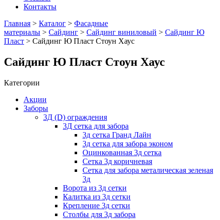
Контакты
Главная
>
Каталог
>
Фасадные
материалы
>
Сайдинг
>
Сайдинг виниловый
>
Сайдинг Ю
Пласт
> Сайдинг Ю Пласт Стоун Хаус
Сайдинг Ю Пласт Стоун Хаус
Категории
Акции
Заборы
3Д (D) ограждения
3Д сетка для забора
3д сетка Гранд Лайн
3д сетка для забора эконом
Оцинкованная 3д сетка
Сетка 3д коричневая
Сетка для забора металическая зеленая
3д
Ворота из 3д сетки
Калитка из 3д сетки
Крепление 3д сетки
Столбы для 3д забора