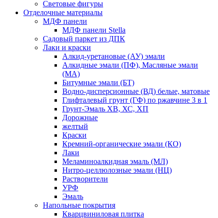
Световые фигуры
Отделочные материалы
МДФ панели
МДФ панели Stella
Садовый паркет из ДПК
Лаки и краски
Алкид-уретановые (АУ) эмали
Алкидные эмали (ПФ), Масляные эмали
(МА)
Битумные эмали (БТ)
Водно-дисперсионные (ВД) белые, матовые
Глифталевый грунт (ГФ) по ржавчине 3 в 1
Грунт-Эмаль ХВ, ХС, ХП
Дорожные
желтый
Краски
Кремний-органические эмали (КО)
Лаки
Меламиноалкидная эмаль (МЛ)
Нитро-целлюлозные эмали (НЦ)
Растворители
УРФ
Эмаль
Напольные покрытия
Кварцвиниловая плитка