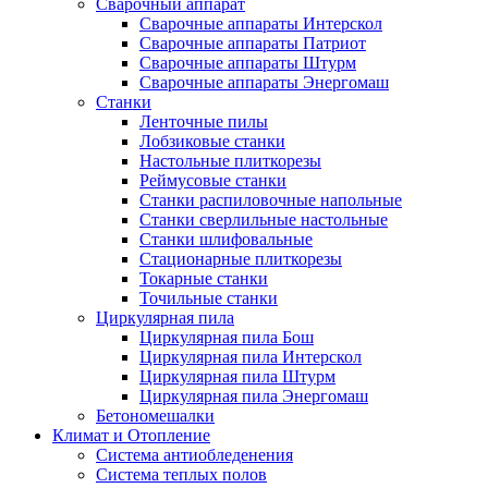
Сварочный аппарат
Сварочные аппараты Интерскол
Сварочные аппараты Патриот
Сварочные аппараты Штурм
Сварочные аппараты Энергомаш
Станки
Ленточные пилы
Лобзиковые станки
Настольные плиткорезы
Реймусовые станки
Станки распиловочные напольные
Станки сверлильные настольные
Станки шлифовальные
Стационарные плиткорезы
Токарные станки
Точильные станки
Циркулярная пила
Циркулярная пила Бош
Циркулярная пила Интерскол
Циркулярная пила Штурм
Циркулярная пила Энергомаш
Бетономешалки
Климат и Отопление
Система антиобледенения
Система теплых полов