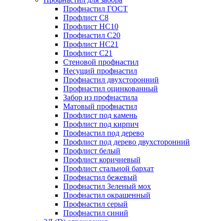
Профнастил ГОСТ
Профлист С8
Профлист НС10
Профнастил С20
Профлист НС21
Профлист С21
Стеновой профнастил
Несущий профнастил
Профнастил двухсторонний
Профнастил оцинкованный
Забор из профнастила
Матовый профнастил
Профлист под камень
Профлист под кирпич
Профнастил под дерево
Профлист под дерево двухсторонний
Профлист белый
Профлист коричневый
Профлист стальной бархат
Профнастил бежевый
Профнастил Зеленый мох
Профнастил окрашенный
Профнастил серый
Профнастил синий