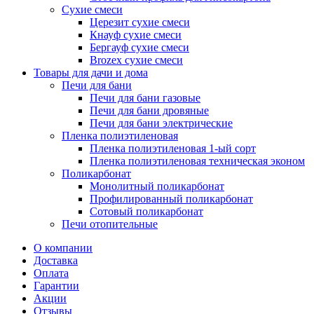
Сухие смеси
Церезит сухие смеси
Кнауф сухие смеси
Бергауф сухие смеси
Brozex сухие смеси
Товары для дачи и дома
Печи для бани
Печи для бани газовые
Печи для бани дровяные
Печи для бани электрические
Пленка полиэтиленовая
Пленка полиэтиленовая 1-ый сорт
Пленка полиэтиленовая техническая эконом
Поликарбонат
Монолитный поликарбонат
Профилированный поликарбонат
Сотовый поликарбонат
Печи отопительные
О компании
Доставка
Оплата
Гарантии
Акции
Отзывы