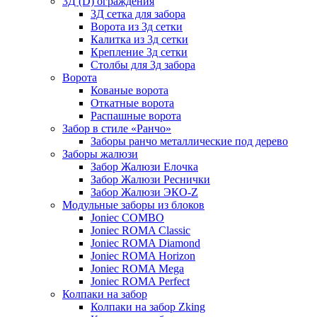
3Д (D) ограждения
3Д сетка для забора
Ворота из 3д сетки
Калитка из 3д сетки
Крепление 3д сетки
Столбы для 3д забора
Ворота
Кованые ворота
Откатные ворота
Распашные ворота
Забор в стиле «Ранчо»
Заборы ранчо металлические под дерево
Заборы жалюзи
Забор Жалюзи Елочка
Забор Жалюзи Реснички
Забор Жалюзи ЭКО-Z
Модульные заборы из блоков
Joniec COMBO
Joniec ROMA Classic
Joniec ROMA Diamond
Joniec ROMA Horizon
Joniec ROMA Mega
Joniec ROMA Perfect
Колпаки на забор
Колпаки на забор Zking