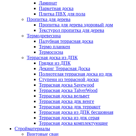
Ламинат
Паркетная доска
Плитка ПВХ для пола
Пропитка для дерева
Пропитка для дерева здоровый дом
Текстурол пропитка для дерева
Термодревесина
Палубная террасная доска
Термо планкен
Термососна
Террасная доска из ДПК
Грядки из ДПК
Декинг Террасная Доска
Полнотелая террасная доска из дпк
Ступени из террасной доски
Террасная доска Savewood
Террасная доска TalverWood
Террасная доска вельвет
Террасная доска дпк венге
Террасная доска дпк терракот
Террасная доска из ДПК бесшовная
Террасная доска из дпк серая
Террасная доска комплектующие
Стройматериалы
Винтовые сваи