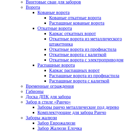
Винтовые сваи для заборов
Ворота
Кованые ворота
Кованые откатные ворота
Распашные кованые ворота
Откатные ворота
Каркас откатных ворот
Откатные ворота из металлического
штакетника
Откатные ворота из профнастила
Откатные ворота с калиткой
Откатные ворота с электроприводом
Распашные ворота
Каркас распашных ворот
Распашные ворота из профнастила
Распашные ворота с калиткой
Временные ограждения
Габионы
Доска ДПК для забора
Забор в стиле «Ранчо»
Заборы ранчо металлические под дерево
Комплектующие для забора Ранчо
Заборы жалюзи
Забор Еврожалюзи
Забор Жалюзи Елочка