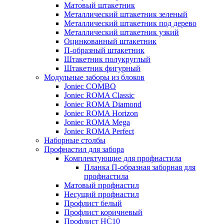
Матовый штакетник
Металлический штакетник зеленый
Металлический штакетник под дерево
Металлический штакетник узкий
Оцинкованный штакетник
П-образный штакетник
Штакетник полукруглый
Штакетник фигурный
Модульные заборы из блоков
Joniec COMBO
Joniec ROMA Classic
Joniec ROMA Diamond
Joniec ROMA Horizon
Joniec ROMA Mega
Joniec ROMA Perfect
Наборные столбы
Профнастил для забора
Комплектующие для профнастила
Планка П-образная заборная для
профнастила
Матовый профнастил
Несущий профнастил
Профлист белый
Профлист коричневый
Профлист НС10