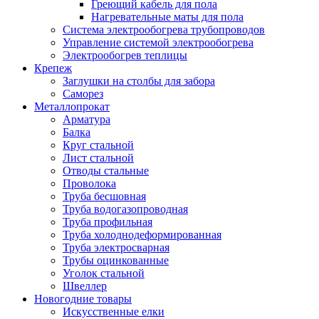
Греющий кабель для пола
Нагревательные маты для пола
Система электрообогрева трубопроводов
Управление системой электрообогрева
Электрообогрев теплицы
Крепеж
Заглушки на столбы для забора
Саморез
Металлопрокат
Арматура
Балка
Круг стальной
Лист стальной
Отводы стальные
Проволока
Труба бесшовная
Труба водогазопроводная
Труба профильная
Труба холоднодеформированная
Труба электросварная
Трубы оцинкованные
Уголок стальной
Швеллер
Новогодние товары
Искусственные елки