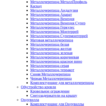
Металлочерепица МеталлПрофиль
Каскад
Металлочерепица Андалузия
Металлочерепица Арарат
Металлочерепица Венеция
Металлочерепица Венеция Супер
Металлочерепица Геркулес
Металлочерепица Монтеррей
Металлочерепица Супермонтеррей
Матовая металлочерепица
Металлочерепица белая
Металлочерепица желтая
Металлочерепица зеленая
Металлочерепица коричневая
Металлочерепица красное вино
Металлочерепица серая
Металлочерепица терракот
Синяя Металлочерепица
Черная Металлочерепица
Комплектующие для металлочерепицы
Обустройство кровли
Кровельное ограждение
Снегозадержатели на крышу
Ондувилла
Комплектующие для Ондувиллы