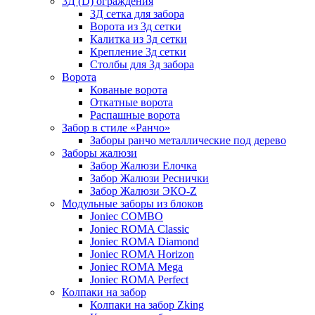
3Д (D) ограждения
3Д сетка для забора
Ворота из 3д сетки
Калитка из 3д сетки
Крепление 3д сетки
Столбы для 3д забора
Ворота
Кованые ворота
Откатные ворота
Распашные ворота
Забор в стиле «Ранчо»
Заборы ранчо металлические под дерево
Заборы жалюзи
Забор Жалюзи Елочка
Забор Жалюзи Реснички
Забор Жалюзи ЭКО-Z
Модульные заборы из блоков
Joniec COMBO
Joniec ROMA Classic
Joniec ROMA Diamond
Joniec ROMA Horizon
Joniec ROMA Mega
Joniec ROMA Perfect
Колпаки на забор
Колпаки на забор Zking