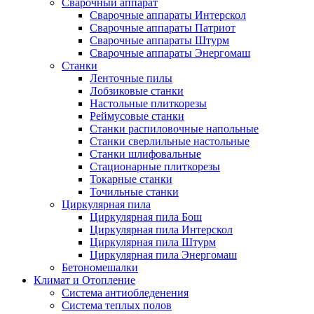
Сварочный аппарат
Сварочные аппараты Интерскол
Сварочные аппараты Патриот
Сварочные аппараты Штурм
Сварочные аппараты Энергомаш
Станки
Ленточные пилы
Лобзиковые станки
Настольные плиткорезы
Реймусовые станки
Станки распиловочные напольные
Станки сверлильные настольные
Станки шлифовальные
Стационарные плиткорезы
Токарные станки
Точильные станки
Циркулярная пила
Циркулярная пила Бош
Циркулярная пила Интерскол
Циркулярная пила Штурм
Циркулярная пила Энергомаш
Бетономешалки
Климат и Отопление
Система антиобледенения
Система теплых полов