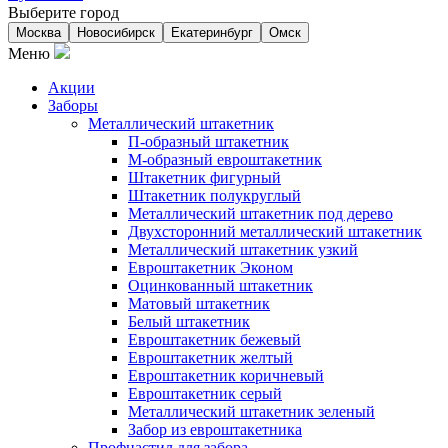
Выберите город
Москва
Новосибирск
Екатеринбург
Омск
Меню
Акции
Заборы
Металлический штакетник
П-образный штакетник
М-образный евроштакетник
Штакетник фигурный
Штакетник полукруглый
Металлический штакетник под дерево
Двухсторонний металлический штакетник
Металлический штакетник узкий
Евроштакетник Эконом
Оцинкованный штакетник
Матовый штакетник
Белый штакетник
Евроштакетник бежевый
Евроштакетник желтый
Евроштакетник коричневый
Евроштакетник серый
Металлический штакетник зеленый
Забор из евроштакетника
Профнастил для забора