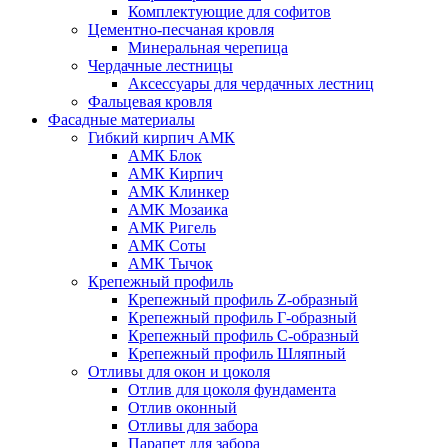
Комплектующие для софитов
Цементно-песчаная кровля
Минеральная черепица
Чердачные лестницы
Аксессуары для чердачных лестниц
Фальцевая кровля
Фасадные материалы
Гибкий кирпич АМК
АМК Блок
АМК Кирпич
АМК Клинкер
АМК Мозаика
АМК Ригель
АМК Соты
АМК Тычок
Крепежный профиль
Крепежный профиль Z-образный
Крепежный профиль Г-образный
Крепежный профиль С-образный
Крепежный профиль Шляпный
Отливы для окон и цоколя
Отлив для цоколя фундамента
Отлив оконный
Отливы для забора
Парапет для забора