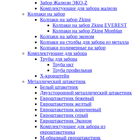
Забор Жалюзи ЭКО-Z
Комплектующие для забора жалюзи
Колпаки на забор
Колпаки на забор Zking
Колпаки на забор Zking EVEREST
Колпаки на забор Zking Monblan
Колпаки на забор эконом
Колпаки на столбы для забора из металла
Колпаки полимерные на забор
Комплектующие для забора
Трубы для забора
Труба нкт
Труба профильная
Х-кронштейн
Металлический штакетник
Белый штакетник
Двухсторонний металлический штакетник
Евроштакетник бежевый
Евроштакетник желтый
Евроштакетник коричневый
Евроштакетник серый
Евроштакетник Эконом
Комплектующие для забора из
евроштакетника
М-образный евроштакетник