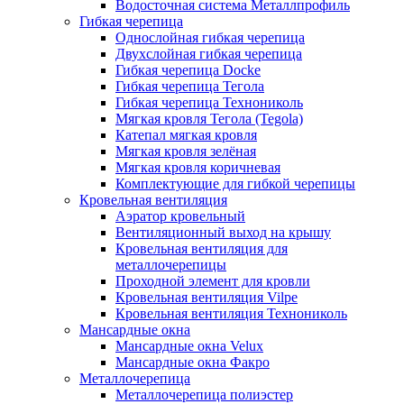
Водосточная система Металлпрофиль
Гибкая черепица
Однослойная гибкая черепица
Двухслойная гибкая черепица
Гибкая черепица Docke
Гибкая черепица Тегола
Гибкая черепица Технониколь
Мягкая кровля Тегола (Tegola)
Катепал мягкая кровля
Мягкая кровля зелёная
Мягкая кровля коричневая
Комплектующие для гибкой черепицы
Кровельная вентиляция
Аэратор кровельный
Вентиляционный выход на крышу
Кровельная вентиляция для
металлочерепицы
Проходной элемент для кровли
Кровельная вентиляция Vilpe
Кровельная вентиляция Технониколь
Мансардные окна
Мансардные окна Velux
Мансардные окна Факро
Металлочерепица
Металлочерепица полиэстер