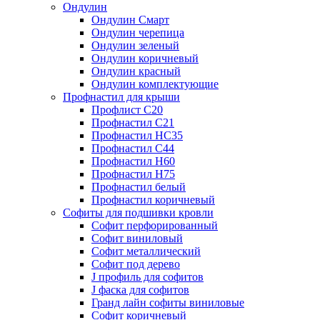
Ондулин
Ондулин Смарт
Ондулин черепица
Ондулин зеленый
Ондулин коричневый
Ондулин красный
Ондулин комплектующие
Профнастил для крыши
Профлист С20
Профнастил С21
Профнастил НС35
Профнастил С44
Профнастил Н60
Профнастил Н75
Профнастил белый
Профнастил коричневый
Софиты для подшивки кровли
Cофит перфорированный
Софит виниловый
Софит металлический
Софит под дерево
J профиль для софитов
J фаска для софитов
Гранд лайн софиты виниловые
Софит коричневый