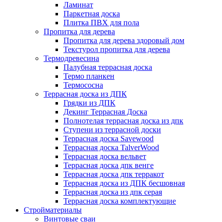
Ламинат
Паркетная доска
Плитка ПВХ для пола
Пропитка для дерева
Пропитка для дерева здоровый дом
Текстурол пропитка для дерева
Термодревесина
Палубная террасная доска
Термо планкен
Термососна
Террасная доска из ДПК
Грядки из ДПК
Декинг Террасная Доска
Полнотелая террасная доска из дпк
Ступени из террасной доски
Террасная доска Savewood
Террасная доска TalverWood
Террасная доска вельвет
Террасная доска дпк венге
Террасная доска дпк терракот
Террасная доска из ДПК бесшовная
Террасная доска из дпк серая
Террасная доска комплектующие
Стройматериалы
Винтовые сваи