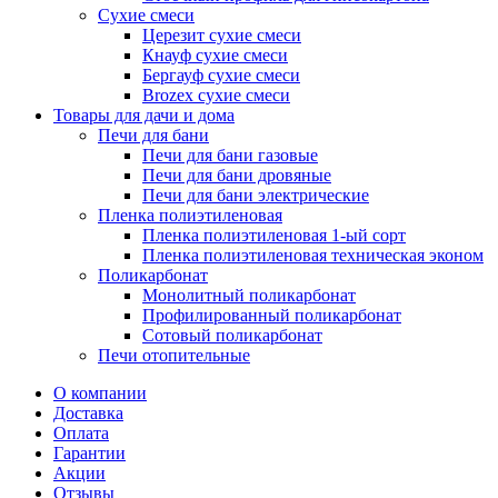
Сухие смеси
Церезит сухие смеси
Кнауф сухие смеси
Бергауф сухие смеси
Brozex сухие смеси
Товары для дачи и дома
Печи для бани
Печи для бани газовые
Печи для бани дровяные
Печи для бани электрические
Пленка полиэтиленовая
Пленка полиэтиленовая 1-ый сорт
Пленка полиэтиленовая техническая эконом
Поликарбонат
Монолитный поликарбонат
Профилированный поликарбонат
Сотовый поликарбонат
Печи отопительные
О компании
Доставка
Оплата
Гарантии
Акции
Отзывы