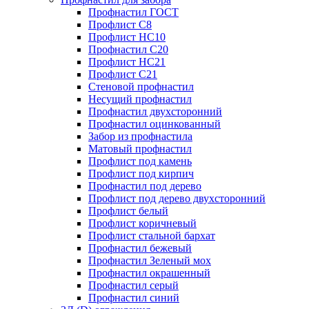
Профнастил ГОСТ
Профлист С8
Профлист НС10
Профнастил С20
Профлист НС21
Профлист С21
Стеновой профнастил
Несущий профнастил
Профнастил двухсторонний
Профнастил оцинкованный
Забор из профнастила
Матовый профнастил
Профлист под камень
Профлист под кирпич
Профнастил под дерево
Профлист под дерево двухсторонний
Профлист белый
Профлист коричневый
Профлист стальной бархат
Профнастил бежевый
Профнастил Зеленый мох
Профнастил окрашенный
Профнастил серый
Профнастил синий