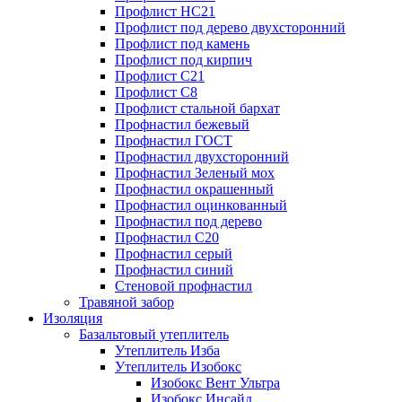
Профлист НС21
Профлист под дерево двухсторонний
Профлист под камень
Профлист под кирпич
Профлист С21
Профлист С8
Профлист стальной бархат
Профнастил бежевый
Профнастил ГОСТ
Профнастил двухсторонний
Профнастил Зеленый мох
Профнастил окрашенный
Профнастил оцинкованный
Профнастил под дерево
Профнастил С20
Профнастил серый
Профнастил синий
Стеновой профнастил
Травяной забор
Изоляция
Базальтовый утеплитель
Утеплитель Изба
Утеплитель Изобокс
Изобокс Вент Ультра
Изобокс Инсайд