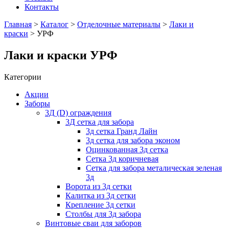
Контакты
Главная
>
Каталог
>
Отделочные материалы
>
Лаки и
краски
> УРФ
Лаки и краски УРФ
Категории
Акции
Заборы
3Д (D) ограждения
3Д сетка для забора
3д сетка Гранд Лайн
3д сетка для забора эконом
Оцинкованная 3д сетка
Сетка 3д коричневая
Сетка для забора металическая зеленая
3д
Ворота из 3д сетки
Калитка из 3д сетки
Крепление 3д сетки
Столбы для 3д забора
Винтовые сваи для заборов