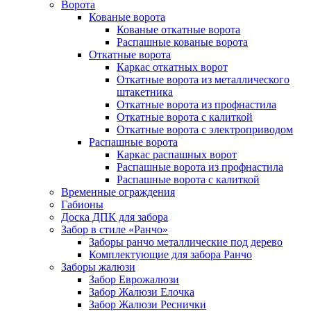
Ворота
Кованые ворота
Кованые откатные ворота
Распашные кованые ворота
Откатные ворота
Каркас откатных ворот
Откатные ворота из металлического
штакетника
Откатные ворота из профнастила
Откатные ворота с калиткой
Откатные ворота с электроприводом
Распашные ворота
Каркас распашных ворот
Распашные ворота из профнастила
Распашные ворота с калиткой
Временные ограждения
Габионы
Доска ДПК для забора
Забор в стиле «Ранчо»
Заборы ранчо металлические под дерево
Комплектующие для забора Ранчо
Заборы жалюзи
Забор Еврожалюзи
Забор Жалюзи Елочка
Забор Жалюзи Реснички