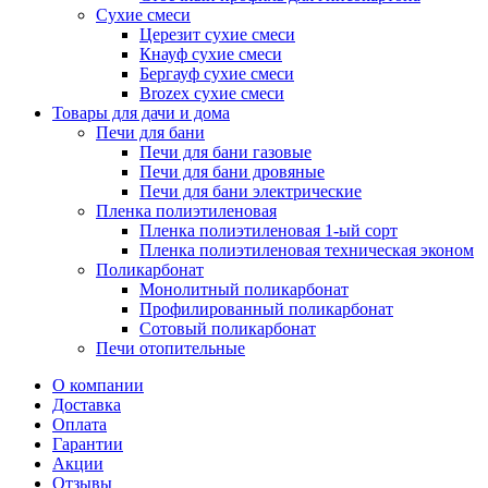
Сухие смеси
Церезит сухие смеси
Кнауф сухие смеси
Бергауф сухие смеси
Brozex сухие смеси
Товары для дачи и дома
Печи для бани
Печи для бани газовые
Печи для бани дровяные
Печи для бани электрические
Пленка полиэтиленовая
Пленка полиэтиленовая 1-ый сорт
Пленка полиэтиленовая техническая эконом
Поликарбонат
Монолитный поликарбонат
Профилированный поликарбонат
Сотовый поликарбонат
Печи отопительные
О компании
Доставка
Оплата
Гарантии
Акции
Отзывы