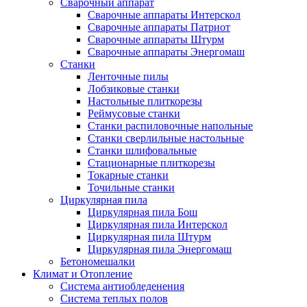
Сварочный аппарат
Сварочные аппараты Интерскол
Сварочные аппараты Патриот
Сварочные аппараты Штурм
Сварочные аппараты Энергомаш
Станки
Ленточные пилы
Лобзиковые станки
Настольные плиткорезы
Реймусовые станки
Станки распиловочные напольные
Станки сверлильные настольные
Станки шлифовальные
Стационарные плиткорезы
Токарные станки
Точильные станки
Циркулярная пила
Циркулярная пила Бош
Циркулярная пила Интерскол
Циркулярная пила Штурм
Циркулярная пила Энергомаш
Бетономешалки
Климат и Отопление
Система антиобледенения
Система теплых полов