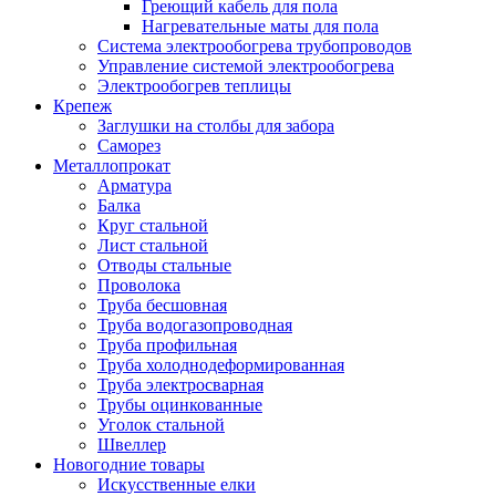
Греющий кабель для пола
Нагревательные маты для пола
Система электрообогрева трубопроводов
Управление системой электрообогрева
Электрообогрев теплицы
Крепеж
Заглушки на столбы для забора
Саморез
Металлопрокат
Арматура
Балка
Круг стальной
Лист стальной
Отводы стальные
Проволока
Труба бесшовная
Труба водогазопроводная
Труба профильная
Труба холоднодеформированная
Труба электросварная
Трубы оцинкованные
Уголок стальной
Швеллер
Новогодние товары
Искусственные елки