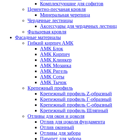
Комплектующие для софитов
Цементно-песчаная кровля
Минеральная черепица
Чердачные лестницы
Аксессуары для чердачных лестниц
Фальцевая кровля
Фасадные материалы
Гибкий кирпич АМК
АМК Блок
АМК Кирпич
АМК Клинкер
АМК Мозаика
АМК Ригель
АМК Соты
АМК Тычок
Крепежный профиль
Крепежный профиль Z-образный
Крепежный профиль Г-образный
Крепежный профиль С-образный
Крепежный профиль Шляпный
Отливы для окон и цоколя
Отлив для цоколя фундамента
Отлив оконный
Отливы для забора
Парапет для забора