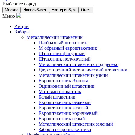
Выберите город
Москва
Новосибирск
Екатеринбург
Омск
Меню
Акции
Заборы
Металлический штакетник
П-образный штакетник
М-образный евроштакетник
Штакетник фигурный
Штакетник полукруглый
Металлический штакетник под дерево
Двухсторонний металлический штакетник
Металлический штакетник узкий
Евроштакетник Эконом
Оцинкованный штакетник
Матовый штакетник
Белый штакетник
Евроштакетник бежевый
Евроштакетник желтый
Евроштакетник коричневый
Евроштакетник серый
Металлический штакетник зеленый
Забор из евроштакетника
Профнастил для забора