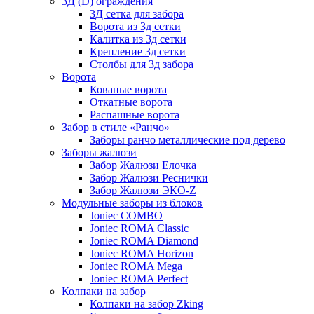
3Д (D) ограждения
3Д сетка для забора
Ворота из 3д сетки
Калитка из 3д сетки
Крепление 3д сетки
Столбы для 3д забора
Ворота
Кованые ворота
Откатные ворота
Распашные ворота
Забор в стиле «Ранчо»
Заборы ранчо металлические под дерево
Заборы жалюзи
Забор Жалюзи Елочка
Забор Жалюзи Реснички
Забор Жалюзи ЭКО-Z
Модульные заборы из блоков
Joniec COMBO
Joniec ROMA Classic
Joniec ROMA Diamond
Joniec ROMA Horizon
Joniec ROMA Mega
Joniec ROMA Perfect
Колпаки на забор
Колпаки на забор Zking