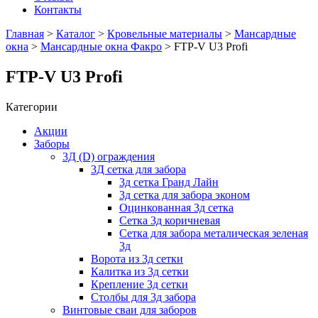
Контакты
Главная
>
Каталог
>
Кровельные материалы
>
Мансардные
окна
>
Мансардные окна Факро
> FTP-V U3 Profi
FTP-V U3 Profi
Категории
Акции
Заборы
3Д (D) ограждения
3Д сетка для забора
3д сетка Гранд Лайн
3д сетка для забора эконом
Оцинкованная 3д сетка
Сетка 3д коричневая
Сетка для забора металическая зеленая
3д
Ворота из 3д сетки
Калитка из 3д сетки
Крепление 3д сетки
Столбы для 3д забора
Винтовые сваи для заборов