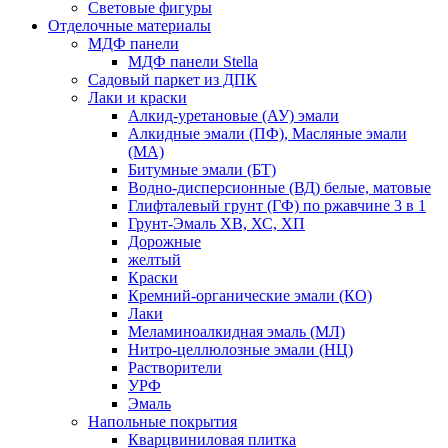
Световые фигуры
Отделочные материалы
МДФ панели
МДФ панели Stella
Садовый паркет из ДПК
Лаки и краски
Алкид-уретановые (АУ) эмали
Алкидные эмали (ПФ), Масляные эмали
(МА)
Битумные эмали (БТ)
Водно-дисперсионные (ВД) белые, матовые
Глифталевый грунт (ГФ) по ржавчине 3 в 1
Грунт-Эмаль ХВ, ХС, ХП
Дорожные
желтый
Краски
Кремний-органические эмали (КО)
Лаки
Меламиноалкидная эмаль (МЛ)
Нитро-целлюлозные эмали (НЦ)
Растворители
УРФ
Эмаль
Напольные покрытия
Кварцвиниловая плитка