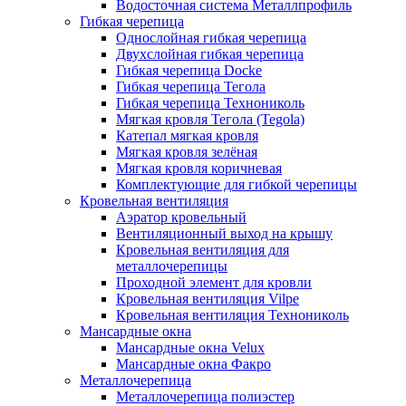
Водосточная система Металлпрофиль
Гибкая черепица
Однослойная гибкая черепица
Двухслойная гибкая черепица
Гибкая черепица Docke
Гибкая черепица Тегола
Гибкая черепица Технониколь
Мягкая кровля Тегола (Tegola)
Катепал мягкая кровля
Мягкая кровля зелёная
Мягкая кровля коричневая
Комплектующие для гибкой черепицы
Кровельная вентиляция
Аэратор кровельный
Вентиляционный выход на крышу
Кровельная вентиляция для
металлочерепицы
Проходной элемент для кровли
Кровельная вентиляция Vilpe
Кровельная вентиляция Технониколь
Мансардные окна
Мансардные окна Velux
Мансардные окна Факро
Металлочерепица
Металлочерепица полиэстер