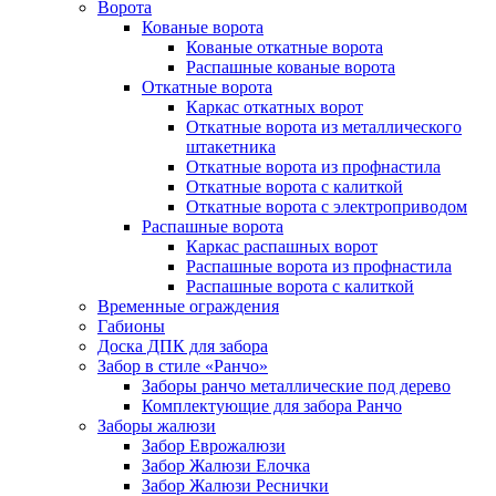
Ворота
Кованые ворота
Кованые откатные ворота
Распашные кованые ворота
Откатные ворота
Каркас откатных ворот
Откатные ворота из металлического
штакетника
Откатные ворота из профнастила
Откатные ворота с калиткой
Откатные ворота с электроприводом
Распашные ворота
Каркас распашных ворот
Распашные ворота из профнастила
Распашные ворота с калиткой
Временные ограждения
Габионы
Доска ДПК для забора
Забор в стиле «Ранчо»
Заборы ранчо металлические под дерево
Комплектующие для забора Ранчо
Заборы жалюзи
Забор Еврожалюзи
Забор Жалюзи Елочка
Забор Жалюзи Реснички