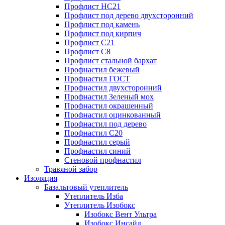
Профлист НС21
Профлист под дерево двухсторонний
Профлист под камень
Профлист под кирпич
Профлист С21
Профлист С8
Профлист стальной бархат
Профнастил бежевый
Профнастил ГОСТ
Профнастил двухсторонний
Профнастил Зеленый мох
Профнастил окрашенный
Профнастил оцинкованный
Профнастил под дерево
Профнастил С20
Профнастил серый
Профнастил синий
Стеновой профнастил
Травяной забор
Изоляция
Базальтовый утеплитель
Утеплитель Изба
Утеплитель Изобокс
Изобокс Вент Ультра
Изобокс Инсайд