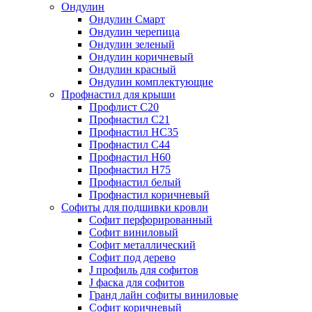
Ондулин
Ондулин Смарт
Ондулин черепица
Ондулин зеленый
Ондулин коричневый
Ондулин красный
Ондулин комплектующие
Профнастил для крыши
Профлист С20
Профнастил С21
Профнастил НС35
Профнастил С44
Профнастил Н60
Профнастил Н75
Профнастил белый
Профнастил коричневый
Софиты для подшивки кровли
Cофит перфорированный
Софит виниловый
Софит металлический
Софит под дерево
J профиль для софитов
J фаска для софитов
Гранд лайн софиты виниловые
Софит коричневый