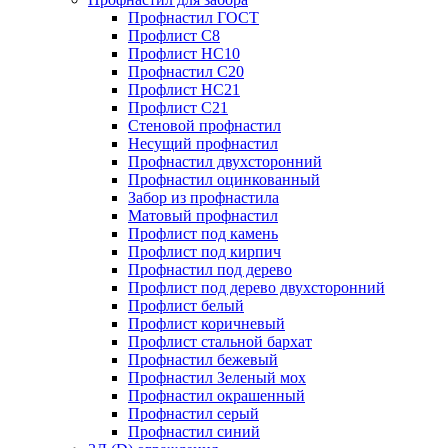
Профнастил ГОСТ
Профлист С8
Профлист НС10
Профнастил С20
Профлист НС21
Профлист С21
Стеновой профнастил
Несущий профнастил
Профнастил двухсторонний
Профнастил оцинкованный
Забор из профнастила
Матовый профнастил
Профлист под камень
Профлист под кирпич
Профнастил под дерево
Профлист под дерево двухсторонний
Профлист белый
Профлист коричневый
Профлист стальной бархат
Профнастил бежевый
Профнастил Зеленый мох
Профнастил окрашенный
Профнастил серый
Профнастил синий