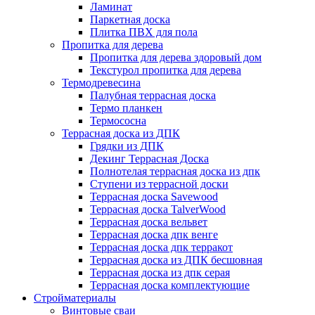
Ламинат
Паркетная доска
Плитка ПВХ для пола
Пропитка для дерева
Пропитка для дерева здоровый дом
Текстурол пропитка для дерева
Термодревесина
Палубная террасная доска
Термо планкен
Термососна
Террасная доска из ДПК
Грядки из ДПК
Декинг Террасная Доска
Полнотелая террасная доска из дпк
Ступени из террасной доски
Террасная доска Savewood
Террасная доска TalverWood
Террасная доска вельвет
Террасная доска дпк венге
Террасная доска дпк терракот
Террасная доска из ДПК бесшовная
Террасная доска из дпк серая
Террасная доска комплектующие
Стройматериалы
Винтовые сваи