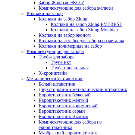
Забор Жалюзи ЭКО-Z
Комплектующие для забора жалюзи
Колпаки на забор
Колпаки на забор Zking
Колпаки на забор Zking EVEREST
Колпаки на забор Zking Monblan
Колпаки на забор эконом
Колпаки на столбы для забора из металла
Колпаки полимерные на забор
Комплектующие для забора
Трубы для забора
Труба нкт
Труба профильная
Х-кронштейн
Металлический штакетник
Белый штакетник
Двухсторонний металлический штакетник
Евроштакетник бежевый
Евроштакетник желтый
Евроштакетник коричневый
Евроштакетник серый
Евроштакетник Эконом
Комплектующие для забора из
евроштакетника
М-образный евроштакетник