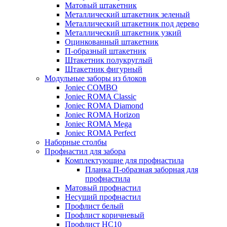
Матовый штакетник
Металлический штакетник зеленый
Металлический штакетник под дерево
Металлический штакетник узкий
Оцинкованный штакетник
П-образный штакетник
Штакетник полукруглый
Штакетник фигурный
Модульные заборы из блоков
Joniec COMBO
Joniec ROMA Classic
Joniec ROMA Diamond
Joniec ROMA Horizon
Joniec ROMA Mega
Joniec ROMA Perfect
Наборные столбы
Профнастил для забора
Комплектующие для профнастила
Планка П-образная заборная для
профнастила
Матовый профнастил
Несущий профнастил
Профлист белый
Профлист коричневый
Профлист НС10