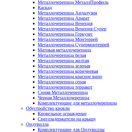
Металлочерепица МеталлПрофиль
Каскад
Металлочерепица Андалузия
Металлочерепица Арарат
Металлочерепица Венеция
Металлочерепица Венеция Супер
Металлочерепица Геркулес
Металлочерепица Монтеррей
Металлочерепица Супермонтеррей
Матовая металлочерепица
Металлочерепица белая
Металлочерепица желтая
Металлочерепица зеленая
Металлочерепица коричневая
Металлочерепица красное вино
Металлочерепица серая
Металлочерепица терракот
Синяя Металлочерепица
Черная Металлочерепица
Комплектующие для металлочерепицы
Обустройство кровли
Кровельное ограждение
Снегозадержатели на крышу
Ондувилла
Комплектующие для Ондувиллы