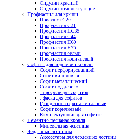
Ондулин красный
Ондулин комплектующие
Профнастил для крыши
Профлист С20
Профнастил С21
Профнастил НС35
Профнастил С44
Профнастил Н60
Профнастил Н75
Профнастил белый
Профнастил коричневый
Софиты для подшивки кровли
Cофит перфорированный
Софит виниловый
Софит металлический
Софит под дерево
J профиль для софитов
J фаска для софитов
Гранд лайн софиты виниловые
Софит коричневый
Комплектующие для софитов
Цементно-песчаная кровля
Минеральная черепица
Чердачные лестницы
Аксессуары для чердачных лестниц