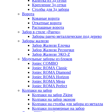
Калитка из 3д сетки
Крепление 3д сетки
Столбы для 3д забора
Ворота
Кованые ворота
Откатные ворота
Распашные ворота
Забор в стиле «Ранчо»
Заборы ранчо металлические под дерево
Заборы жалюзи
Забор Жалюзи Елочка
Забор Жалюзи Реснички
Забор Жалюзи ЭКО-Z
Модульные заборы из блоков
Joniec COMBO
Joniec ROMA Classic
Joniec ROMA Diamond
Joniec ROMA Horizon
Joniec ROMA Mega
Joniec ROMA Perfect
Колпаки на забор
Колпаки на забор Zking
Колпаки на забор эконом
Колпаки на столбы для забора из металла
Колпаки полимерные на забор