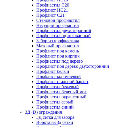
Профнастил С20
Профлист НС21
Профлист С21
Стеновой профнастил
Несущий профнастил
Профнастил двухсторонний
Профнастил оцинкованный
Забор из профнастила
Матовый профнастил
Профлист под камень
Профлист под кирпич
Профнастил под дерево
Профлист под дерево двухсторонний
Профлист белый
Профлист коричневый
Профлист стальной бархат
Профнастил бежевый
Профнастил Зеленый мох
Профнастил окрашенный
Профнастил серый
Профнастил синий
3Д (D) ограждения
3Д сетка для забора
Ворота из 3д сетки