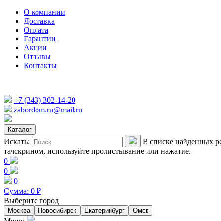
О компании
Доставка
Оплата
Гарантии
Акции
Отзывы
Контакты
+7 (343) 302-14-20
zabordom.ru@mail.ru
Каталог
Искать:
В списке найденных ре
тачскрином, используйте пролистывание или нажатие.
0
0
0
Сумма:
0
₽
Выберите город
Москва
Новосибирск
Екатеринбург
Омск
Меню