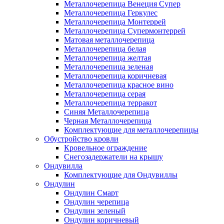
Металлочерепица Венеция Супер
Металлочерепица Геркулес
Металлочерепица Монтеррей
Металлочерепица Супермонтеррей
Матовая металлочерепица
Металлочерепица белая
Металлочерепица желтая
Металлочерепица зеленая
Металлочерепица коричневая
Металлочерепица красное вино
Металлочерепица серая
Металлочерепица терракот
Синяя Металлочерепица
Черная Металлочерепица
Комплектующие для металлочерепицы
Обустройство кровли
Кровельное ограждение
Снегозадержатели на крышу
Ондувилла
Комплектующие для Ондувиллы
Ондулин
Ондулин Смарт
Ондулин черепица
Ондулин зеленый
Ондулин коричневый