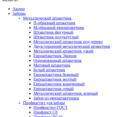
Акции
Заборы
Металлический штакетник
П-образный штакетник
М-образный евроштакетник
Штакетник фигурный
Штакетник полукруглый
Металлический штакетник под дерево
Двухсторонний металлический штакетник
Металлический штакетник узкий
Евроштакетник Эконом
Оцинкованный штакетник
Матовый штакетник
Белый штакетник
Евроштакетник бежевый
Евроштакетник желтый
Евроштакетник коричневый
Евроштакетник серый
Металлический штакетник зеленый
Забор из евроштакетника
Профнастил для забора
Профнастил ГОСТ
Профлист С8
Профлист НС10