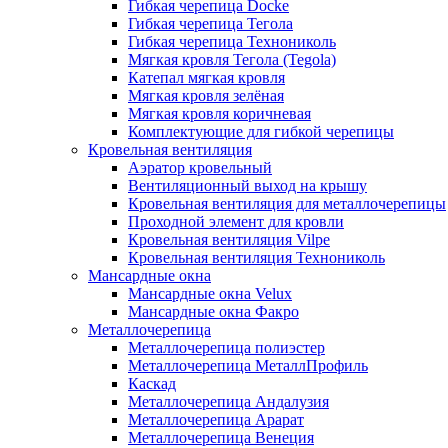
Гибкая черепица Docke
Гибкая черепица Тегола
Гибкая черепица Технониколь
Мягкая кровля Тегола (Tegola)
Катепал мягкая кровля
Мягкая кровля зелёная
Мягкая кровля коричневая
Комплектующие для гибкой черепицы
Кровельная вентиляция
Аэратор кровельный
Вентиляционный выход на крышу
Кровельная вентиляция для металлочерепицы
Проходной элемент для кровли
Кровельная вентиляция Vilpe
Кровельная вентиляция Технониколь
Мансардные окна
Мансардные окна Velux
Мансардные окна Факро
Металлочерепица
Металлочерепица полиэстер
Металлочерепица МеталлПрофиль
Каскад
Металлочерепица Андалузия
Металлочерепица Арарат
Металлочерепица Венеция