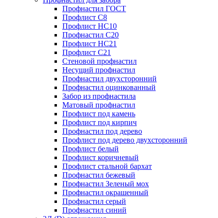
Профнастил ГОСТ
Профлист С8
Профлист НС10
Профнастил С20
Профлист НС21
Профлист С21
Стеновой профнастил
Несущий профнастил
Профнастил двухсторонний
Профнастил оцинкованный
Забор из профнастила
Матовый профнастил
Профлист под камень
Профлист под кирпич
Профнастил под дерево
Профлист под дерево двухсторонний
Профлист белый
Профлист коричневый
Профлист стальной бархат
Профнастил бежевый
Профнастил Зеленый мох
Профнастил окрашенный
Профнастил серый
Профнастил синий