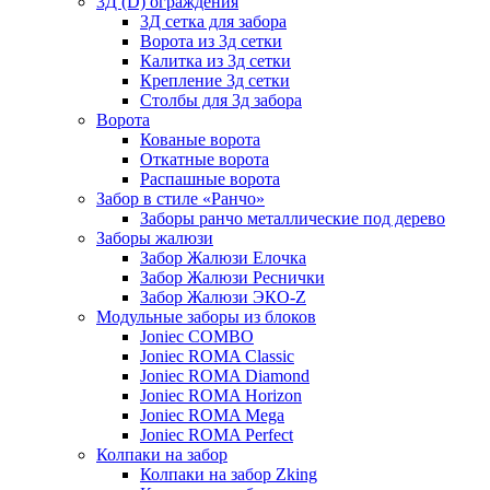
3Д (D) ограждения
3Д сетка для забора
Ворота из 3д сетки
Калитка из 3д сетки
Крепление 3д сетки
Столбы для 3д забора
Ворота
Кованые ворота
Откатные ворота
Распашные ворота
Забор в стиле «Ранчо»
Заборы ранчо металлические под дерево
Заборы жалюзи
Забор Жалюзи Елочка
Забор Жалюзи Реснички
Забор Жалюзи ЭКО-Z
Модульные заборы из блоков
Joniec COMBO
Joniec ROMA Classic
Joniec ROMA Diamond
Joniec ROMA Horizon
Joniec ROMA Mega
Joniec ROMA Perfect
Колпаки на забор
Колпаки на забор Zking