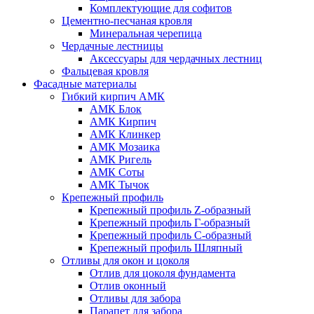
Комплектующие для софитов
Цементно-песчаная кровля
Минеральная черепица
Чердачные лестницы
Аксессуары для чердачных лестниц
Фальцевая кровля
Фасадные материалы
Гибкий кирпич АМК
АМК Блок
АМК Кирпич
АМК Клинкер
АМК Мозаика
АМК Ригель
АМК Соты
АМК Тычок
Крепежный профиль
Крепежный профиль Z-образный
Крепежный профиль Г-образный
Крепежный профиль С-образный
Крепежный профиль Шляпный
Отливы для окон и цоколя
Отлив для цоколя фундамента
Отлив оконный
Отливы для забора
Парапет для забора