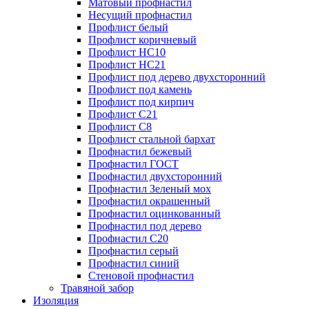
Матовый профнастил
Несущий профнастил
Профлист белый
Профлист коричневый
Профлист НС10
Профлист НС21
Профлист под дерево двухсторонний
Профлист под камень
Профлист под кирпич
Профлист С21
Профлист С8
Профлист стальной бархат
Профнастил бежевый
Профнастил ГОСТ
Профнастил двухсторонний
Профнастил Зеленый мох
Профнастил окрашенный
Профнастил оцинкованный
Профнастил под дерево
Профнастил С20
Профнастил серый
Профнастил синий
Стеновой профнастил
Травяной забор
Изоляция