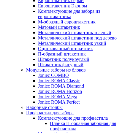
Евроштакетник серый
Евроштакетник Эконом
Комплектующие для забора из
евроштакетника
М-образный евроштакетник
Матовый штакетник
Металлический штакетник зеленый
Металлический штакетник под дерево
Металлический штакетник узкий
Оцинкованный штакетник
П-образный штакетник
Штакетник полукруглый
Штакетник фигурный
Модульные заборы из блоков
Joniec COMBO
Joniec ROMA Classic
Joniec ROMA Diamond
Joniec ROMA Horizon
Joniec ROMA Mega
Joniec ROMA Perfect
Наборные столбы
Профнастил для забора
Комплектующие для профнастила
Планка П-образная заборная для
профнастила