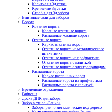
Калитка из 3д сетки
Крепление 3д сетки
Столбы для 3д забора
Винтовые сваи для заборов
Ворота
Кованые ворота
Кованые откатные ворота
Распашные кованые ворота
Откатные ворота
Каркас откатных ворот
Откатные ворота из металлического
штакетника
Откатные ворота из профнастила
Откатные ворота с калиткой
Откатные ворота с электроприводом
Распашные ворота
Каркас распашных ворот
Распашные ворота из профнастила
Распашные ворота с калиткой
Временные ограждения
Габионы
Доска ДПК для забора
Забор в стиле «Ранчо»
Заборы ранчо металлические под дерево
Комплектующие для забора Ранчо