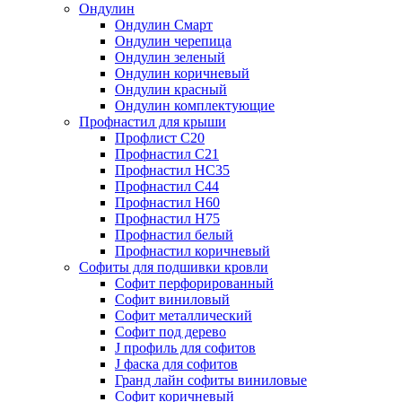
Ондулин
Ондулин Смарт
Ондулин черепица
Ондулин зеленый
Ондулин коричневый
Ондулин красный
Ондулин комплектующие
Профнастил для крыши
Профлист С20
Профнастил С21
Профнастил НС35
Профнастил С44
Профнастил Н60
Профнастил Н75
Профнастил белый
Профнастил коричневый
Софиты для подшивки кровли
Cофит перфорированный
Софит виниловый
Софит металлический
Софит под дерево
J профиль для софитов
J фаска для софитов
Гранд лайн софиты виниловые
Софит коричневый