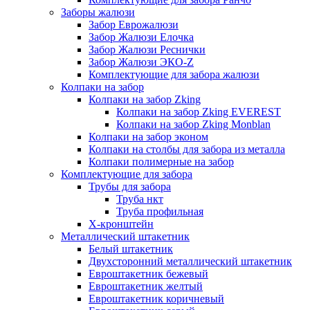
Заборы жалюзи
Забор Еврожалюзи
Забор Жалюзи Елочка
Забор Жалюзи Реснички
Забор Жалюзи ЭКО-Z
Комплектующие для забора жалюзи
Колпаки на забор
Колпаки на забор Zking
Колпаки на забор Zking EVEREST
Колпаки на забор Zking Monblan
Колпаки на забор эконом
Колпаки на столбы для забора из металла
Колпаки полимерные на забор
Комплектующие для забора
Трубы для забора
Труба нкт
Труба профильная
Х-кронштейн
Металлический штакетник
Белый штакетник
Двухсторонний металлический штакетник
Евроштакетник бежевый
Евроштакетник желтый
Евроштакетник коричневый