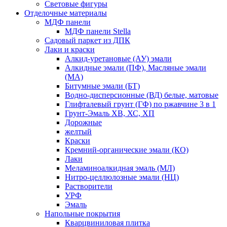
Световые фигуры
Отделочные материалы
МДФ панели
МДФ панели Stella
Садовый паркет из ДПК
Лаки и краски
Алкид-уретановые (АУ) эмали
Алкидные эмали (ПФ), Масляные эмали
(МА)
Битумные эмали (БТ)
Водно-дисперсионные (ВД) белые, матовые
Глифталевый грунт (ГФ) по ржавчине 3 в 1
Грунт-Эмаль ХВ, ХС, ХП
Дорожные
желтый
Краски
Кремний-органические эмали (КО)
Лаки
Меламиноалкидная эмаль (МЛ)
Нитро-целлюлозные эмали (НЦ)
Растворители
УРФ
Эмаль
Напольные покрытия
Кварцвиниловая плитка