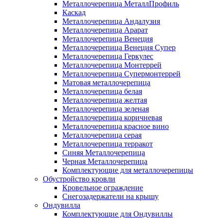
Металлочерепица МеталлПрофиль
Каскад
Металлочерепица Андалузия
Металлочерепица Арарат
Металлочерепица Венеция
Металлочерепица Венеция Супер
Металлочерепица Геркулес
Металлочерепица Монтеррей
Металлочерепица Супермонтеррей
Матовая металлочерепица
Металлочерепица белая
Металлочерепица желтая
Металлочерепица зеленая
Металлочерепица коричневая
Металлочерепица красное вино
Металлочерепица серая
Металлочерепица терракот
Синяя Металлочерепица
Черная Металлочерепица
Комплектующие для металлочерепицы
Обустройство кровли
Кровельное ограждение
Снегозадержатели на крышу
Ондувилла
Комплектующие для Ондувиллы