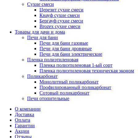
Сухие смеси
Церезит сухие смеси
Кнауф сухие смеси
Бергауф сухие смеси
Brozex сухие смеси
Товары для дачи и дома
Печи для бани
Печи для бани газовые
Печи для бани дровяные
Печи для бани электрические
Пленка полиэтиленовая
Пленка полиэтиленовая 1-ый сорт
Пленка полиэтиленовая техническая эконом
Поликарбонат
Монолитный поликарбонат
Профилированный поликарбонат
Сотовый поликарбонат
Печи отопительные
О компании
Доставка
Оплата
Гарантии
Акции
Отзывы