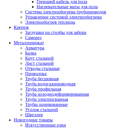
Греющий кабель для пола
Нагревательные маты для пола
Система электрообогрева трубопроводов
Управление системой электрообогрева
Электрообогрев теплицы
Крепеж
Заглушки на столбы для забора
Саморез
Металлопрокат
Арматура
Балка
Круг стальной
Лист стальной
Отводы стальные
Проволока
Труба бесшовная
Труба водогазопроводная
Труба профильная
Труба холоднодеформированная
Труба электросварная
Трубы оцинкованные
Уголок стальной
Швеллер
Новогодние товары
Искусственные елки