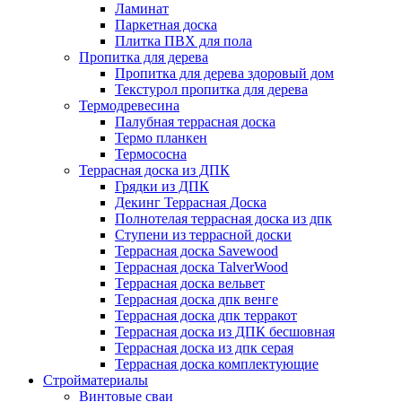
Ламинат
Паркетная доска
Плитка ПВХ для пола
Пропитка для дерева
Пропитка для дерева здоровый дом
Текстурол пропитка для дерева
Термодревесина
Палубная террасная доска
Термо планкен
Термососна
Террасная доска из ДПК
Грядки из ДПК
Декинг Террасная Доска
Полнотелая террасная доска из дпк
Ступени из террасной доски
Террасная доска Savewood
Террасная доска TalverWood
Террасная доска вельвет
Террасная доска дпк венге
Террасная доска дпк терракот
Террасная доска из ДПК бесшовная
Террасная доска из дпк серая
Террасная доска комплектующие
Стройматериалы
Винтовые сваи