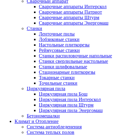
Сварочный аппарат
Сварочные аппараты Интерскол
Сварочные аппараты Патриот
Сварочные аппараты Штурм
Сварочные аппараты Энергомаш
Станки
Ленточные пилы
Лобзиковые станки
Настольные плиткорезы
Реймусовые станки
Станки распиловочные напольные
Станки сверлильные настольные
Станки шлифовальные
Стационарные плиткорезы
Токарные станки
Точильные станки
Циркулярная пила
Циркулярная пила Бош
Циркулярная пила Интерскол
Циркулярная пила Штурм
Циркулярная пила Энергомаш
Бетономешалки
Климат и Отопление
Система антиобледенения
Система теплых полов