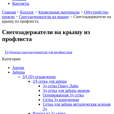
Контакты
Главная
>
Каталог
>
Кровельные материалы
>
Обустройство
кровли
>
Снегозадержатели на крышу
> Cнегозадержатели на
крышу из профлиста
Cнегозадержатели на крышу из
профлиста
Трубчатые снегозадержатели для профнастила
Категории
Акции
Заборы
3Д (D) ограждения
3Д сетка для забора
3д сетка Гранд Лайн
3д сетка для забора эконом
Оцинкованная 3д сетка
Сетка 3д коричневая
Сетка для забора металическая зеленая
3д
Ворота из 3д сетки