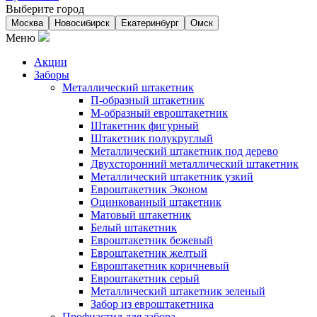
Выберите город
Москва
Новосибирск
Екатеринбург
Омск
Меню
Акции
Заборы
Металлический штакетник
П-образный штакетник
М-образный евроштакетник
Штакетник фигурный
Штакетник полукруглый
Металлический штакетник под дерево
Двухсторонний металлический штакетник
Металлический штакетник узкий
Евроштакетник Эконом
Оцинкованный штакетник
Матовый штакетник
Белый штакетник
Евроштакетник бежевый
Евроштакетник желтый
Евроштакетник коричневый
Евроштакетник серый
Металлический штакетник зеленый
Забор из евроштакетника
Профнастил для забора