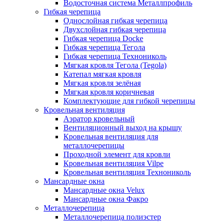
Водосточная система Металлпрофиль
Гибкая черепица
Однослойная гибкая черепица
Двухслойная гибкая черепица
Гибкая черепица Docke
Гибкая черепица Тегола
Гибкая черепица Технониколь
Мягкая кровля Тегола (Tegola)
Катепал мягкая кровля
Мягкая кровля зелёная
Мягкая кровля коричневая
Комплектующие для гибкой черепицы
Кровельная вентиляция
Аэратор кровельный
Вентиляционный выход на крышу
Кровельная вентиляция для
металлочерепицы
Проходной элемент для кровли
Кровельная вентиляция Vilpe
Кровельная вентиляция Технониколь
Мансардные окна
Мансардные окна Velux
Мансардные окна Факро
Металлочерепица
Металлочерепица полиэстер