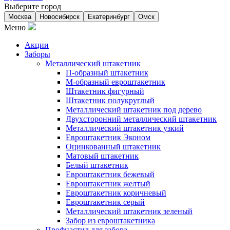
Выберите город
Москва
Новосибирск
Екатеринбург
Омск
Меню
Акции
Заборы
Металлический штакетник
П-образный штакетник
М-образный евроштакетник
Штакетник фигурный
Штакетник полукруглый
Металлический штакетник под дерево
Двухсторонний металлический штакетник
Металлический штакетник узкий
Евроштакетник Эконом
Оцинкованный штакетник
Матовый штакетник
Белый штакетник
Евроштакетник бежевый
Евроштакетник желтый
Евроштакетник коричневый
Евроштакетник серый
Металлический штакетник зеленый
Забор из евроштакетника
Профнастил для забора