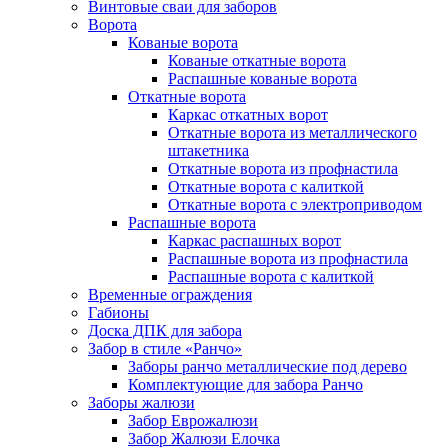
Винтовые сваи для заборов
Ворота
Кованые ворота
Кованые откатные ворота
Распашные кованые ворота
Откатные ворота
Каркас откатных ворот
Откатные ворота из металлического
штакетника
Откатные ворота из профнастила
Откатные ворота с калиткой
Откатные ворота с электроприводом
Распашные ворота
Каркас распашных ворот
Распашные ворота из профнастила
Распашные ворота с калиткой
Временные ограждения
Габионы
Доска ДПК для забора
Забор в стиле «Ранчо»
Заборы ранчо металлические под дерево
Комплектующие для забора Ранчо
Заборы жалюзи
Забор Еврожалюзи
Забор Жалюзи Елочка