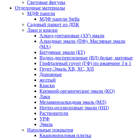
Световые фигуры
Отделочные материалы
МДФ панели
МДФ панели Stella
Садовый паркет из ДПК
Лаки и краски
Алкид-уретановые (АУ) эмали
Алкидные эмали (ПФ), Масляные эмали
(МА)
Битумные эмали (БТ)
Водно-дисперсионные (ВД) белые, матовые
Глифталевый грунт (ГФ) по ржавчине 3 в 1
Грунт-Эмаль ХВ, ХС, ХП
Дорожные
желтый
Краски
Кремний-органические эмали (КО)
Лаки
Меламиноалкидная эмаль (МЛ)
Нитро-целлюлозные эмали (НЦ)
Растворители
УРФ
Эмаль
Напольные покрытия
Кварцвиниловая плитка