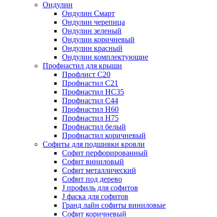
Ондулин
Ондулин Смарт
Ондулин черепица
Ондулин зеленый
Ондулин коричневый
Ондулин красный
Ондулин комплектующие
Профнастил для крыши
Профлист С20
Профнастил С21
Профнастил НС35
Профнастил С44
Профнастил Н60
Профнастил Н75
Профнастил белый
Профнастил коричневый
Софиты для подшивки кровли
Cофит перфорированный
Софит виниловый
Софит металлический
Софит под дерево
J профиль для софитов
J фаска для софитов
Гранд лайн софиты виниловые
Софит коричневый