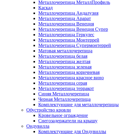
Металлочерепица МеталлПрофиль
Каскад
Металлочерепица Андалузия
Металлочерепица Арарат
Металлочерепица Венеция
Металлочерепица Венеция Супер
Металлочерепица Геркулес
Металлочерепица Монтеррей
Металлочерепица Супермонтеррей
Матовая металлочерепица
Металлочерепица белая
Металлочерепица желтая
Металлочерепица зеленая
Металлочерепица коричневая
Металлочерепица красное вино
Металлочерепица серая
Металлочерепица терракот
Синяя Металлочерепица
Черная Металлочерепица
Комплектующие для металлочерепицы
Обустройство кровли
Кровельное ограждение
Снегозадержатели на крышу
Ондувилла
Комплектующие для Ондувиллы