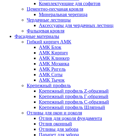
Комплектующие для софитов
Цементно-песчаная кровля
Минеральная черепица
Чердачные лестницы
Аксессуары для чердачных лестниц
Фальцевая кровля
Фасадные материалы
Гибкий кирпич АМК
АМК Блок
АМК Кирпич
АМК Клинкер
АМК Мозаика
АМК Ригель
АМК Соты
АМК Тычок
Крепежный профиль
Крепежный профиль Z-образный
Крепежный профиль Г-образный
Крепежный профиль С-образный
Крепежный профиль Шляпный
Отливы для окон и цоколя
Отлив для цоколя фундамента
Отлив оконный
Отливы для забора
Парапет для забора