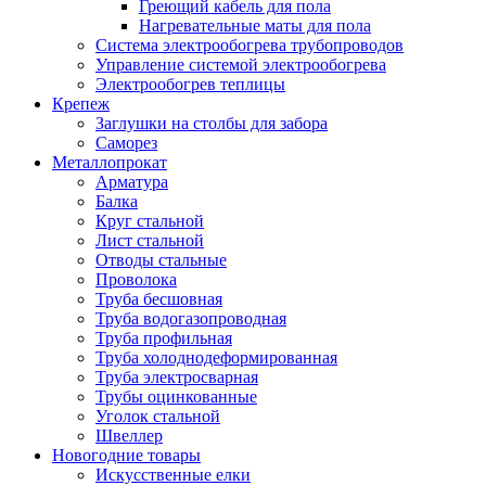
Греющий кабель для пола
Нагревательные маты для пола
Система электрообогрева трубопроводов
Управление системой электрообогрева
Электрообогрев теплицы
Крепеж
Заглушки на столбы для забора
Саморез
Металлопрокат
Арматура
Балка
Круг стальной
Лист стальной
Отводы стальные
Проволока
Труба бесшовная
Труба водогазопроводная
Труба профильная
Труба холоднодеформированная
Труба электросварная
Трубы оцинкованные
Уголок стальной
Швеллер
Новогодние товары
Искусственные елки