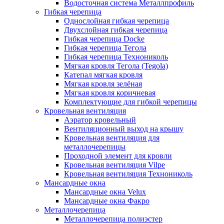
Водосточная система Металлпрофиль
Гибкая черепица
Однослойная гибкая черепица
Двухслойная гибкая черепица
Гибкая черепица Docke
Гибкая черепица Тегола
Гибкая черепица Технониколь
Мягкая кровля Тегола (Tegola)
Катепал мягкая кровля
Мягкая кровля зелёная
Мягкая кровля коричневая
Комплектующие для гибкой черепицы
Кровельная вентиляция
Аэратор кровельный
Вентиляционный выход на крышу
Кровельная вентиляция для
металлочерепицы
Проходной элемент для кровли
Кровельная вентиляция Vilpe
Кровельная вентиляция Технониколь
Мансардные окна
Мансардные окна Velux
Мансардные окна Факро
Металлочерепица
Металлочерепица полиэстер