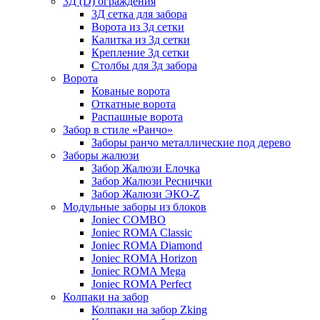
3Д (D) ограждения
3Д сетка для забора
Ворота из 3д сетки
Калитка из 3д сетки
Крепление 3д сетки
Столбы для 3д забора
Ворота
Кованые ворота
Откатные ворота
Распашные ворота
Забор в стиле «Ранчо»
Заборы ранчо металлические под дерево
Заборы жалюзи
Забор Жалюзи Елочка
Забор Жалюзи Реснички
Забор Жалюзи ЭКО-Z
Модульные заборы из блоков
Joniec COMBO
Joniec ROMA Classic
Joniec ROMA Diamond
Joniec ROMA Horizon
Joniec ROMA Mega
Joniec ROMA Perfect
Колпаки на забор
Колпаки на забор Zking