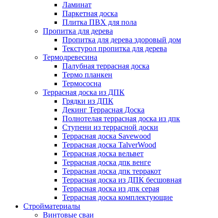
Ламинат
Паркетная доска
Плитка ПВХ для пола
Пропитка для дерева
Пропитка для дерева здоровый дом
Текстурол пропитка для дерева
Термодревесина
Палубная террасная доска
Термо планкен
Термососна
Террасная доска из ДПК
Грядки из ДПК
Декинг Террасная Доска
Полнотелая террасная доска из дпк
Ступени из террасной доски
Террасная доска Savewood
Террасная доска TalverWood
Террасная доска вельвет
Террасная доска дпк венге
Террасная доска дпк терракот
Террасная доска из ДПК бесшовная
Террасная доска из дпк серая
Террасная доска комплектующие
Стройматериалы
Винтовые сваи