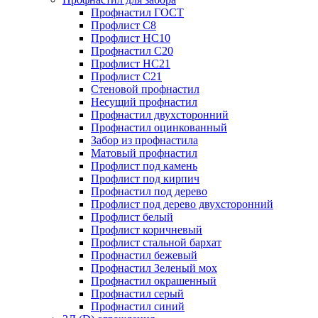
Профнастил ГОСТ
Профлист С8
Профлист НС10
Профнастил С20
Профлист НС21
Профлист С21
Стеновой профнастил
Несущий профнастил
Профнастил двухсторонний
Профнастил оцинкованный
Забор из профнастила
Матовый профнастил
Профлист под камень
Профлист под кирпич
Профнастил под дерево
Профлист под дерево двухсторонний
Профлист белый
Профлист коричневый
Профлист стальной бархат
Профнастил бежевый
Профнастил Зеленый мох
Профнастил окрашенный
Профнастил серый
Профнастил синий