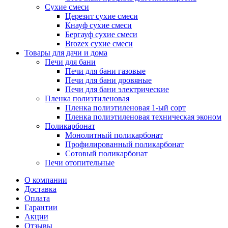
Сухие смеси
Церезит сухие смеси
Кнауф сухие смеси
Бергауф сухие смеси
Brozex сухие смеси
Товары для дачи и дома
Печи для бани
Печи для бани газовые
Печи для бани дровяные
Печи для бани электрические
Пленка полиэтиленовая
Пленка полиэтиленовая 1-ый сорт
Пленка полиэтиленовая техническая эконом
Поликарбонат
Монолитный поликарбонат
Профилированный поликарбонат
Сотовый поликарбонат
Печи отопительные
О компании
Доставка
Оплата
Гарантии
Акции
Отзывы