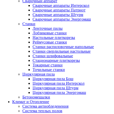
Сварочный аппарат
Сварочные аппараты Интерскол
Сварочные аппараты Патриот
Сварочные аппараты Штурм
Сварочные аппараты Энергомаш
Станки
Ленточные пилы
Лобзиковые станки
Настольные плиткорезы
Реймусовые станки
Станки распиловочные напольные
Станки сверлильные настольные
Станки шлифовальные
Стационарные плиткорезы
Токарные станки
Точильные станки
Циркулярная пила
Циркулярная пила Бош
Циркулярная пила Интерскол
Циркулярная пила Штурм
Циркулярная пила Энергомаш
Бетономешалки
Климат и Отопление
Система антиобледенения
Система теплых полов