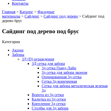
Контакты
Главная
>
Каталог
>
Фасадные
материалы
>
Сайдинг
>
Сайдинг под дерево
> Сайдинг под
дерево брус
Сайдинг под дерево под брус
Категории
Акции
Заборы
3Д (D) ограждения
3Д сетка для забора
3д сетка Гранд Лайн
3д сетка для забора эконом
Оцинкованная 3д сетка
Сетка 3д коричневая
Сетка для забора металическая зеленая
3д
Ворота из 3д сетки
Калитка из 3д сетки
Крепление 3д сетки
Столбы для 3д забора