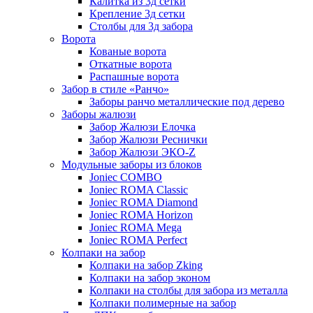
Калитка из 3д сетки
Крепление 3д сетки
Столбы для 3д забора
Ворота
Кованые ворота
Откатные ворота
Распашные ворота
Забор в стиле «Ранчо»
Заборы ранчо металлические под дерево
Заборы жалюзи
Забор Жалюзи Елочка
Забор Жалюзи Реснички
Забор Жалюзи ЭКО-Z
Модульные заборы из блоков
Joniec COMBO
Joniec ROMA Classic
Joniec ROMA Diamond
Joniec ROMA Horizon
Joniec ROMA Mega
Joniec ROMA Perfect
Колпаки на забор
Колпаки на забор Zking
Колпаки на забор эконом
Колпаки на столбы для забора из металла
Колпаки полимерные на забор