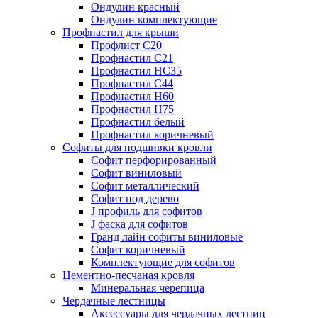
Ондулин красный
Ондулин комплектующие
Профнастил для крыши
Профлист С20
Профнастил С21
Профнастил НС35
Профнастил С44
Профнастил Н60
Профнастил Н75
Профнастил белый
Профнастил коричневый
Софиты для подшивки кровли
Cофит перфорированный
Софит виниловый
Софит металлический
Софит под дерево
J профиль для софитов
J фаска для софитов
Гранд лайн софиты виниловые
Софит коричневый
Комплектующие для софитов
Цементно-песчаная кровля
Минеральная черепица
Чердачные лестницы
Аксессуары для чердачных лестниц