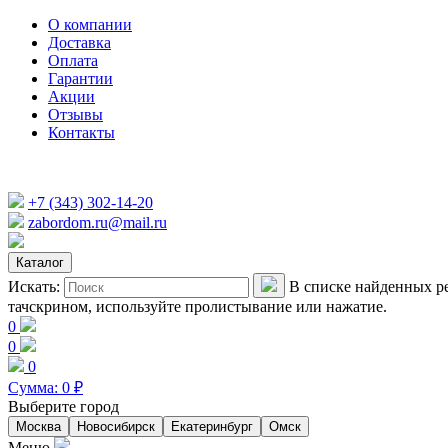
О компании
Доставка
Оплата
Гарантии
Акции
Отзывы
Контакты
+7 (343) 302-14-20
zabordom.ru@mail.ru
Каталог
Искать:
В списке найденных ре
тачскрином, используйте пролистывание или нажатие.
0
0
0
Сумма:
0
₽
Выберите город
Москва
Новосибирск
Екатеринбург
Омск
Меню