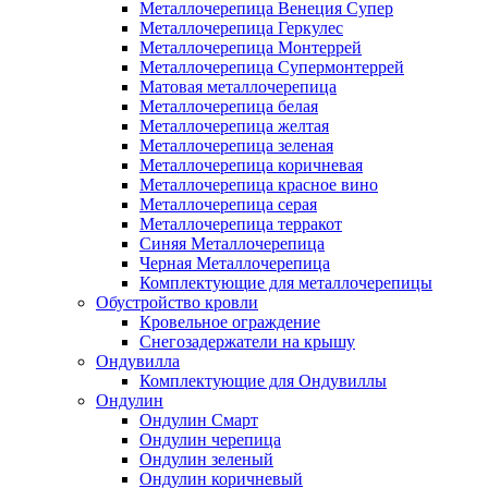
Металлочерепица Венеция Супер
Металлочерепица Геркулес
Металлочерепица Монтеррей
Металлочерепица Супермонтеррей
Матовая металлочерепица
Металлочерепица белая
Металлочерепица желтая
Металлочерепица зеленая
Металлочерепица коричневая
Металлочерепица красное вино
Металлочерепица серая
Металлочерепица терракот
Синяя Металлочерепица
Черная Металлочерепица
Комплектующие для металлочерепицы
Обустройство кровли
Кровельное ограждение
Снегозадержатели на крышу
Ондувилла
Комплектующие для Ондувиллы
Ондулин
Ондулин Смарт
Ондулин черепица
Ондулин зеленый
Ондулин коричневый