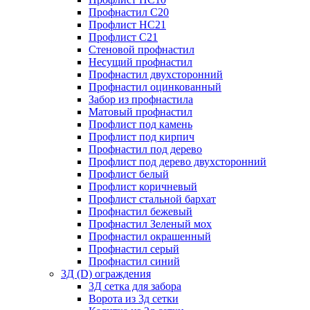
Профнастил С20
Профлист НС21
Профлист С21
Стеновой профнастил
Несущий профнастил
Профнастил двухсторонний
Профнастил оцинкованный
Забор из профнастила
Матовый профнастил
Профлист под камень
Профлист под кирпич
Профнастил под дерево
Профлист под дерево двухсторонний
Профлист белый
Профлист коричневый
Профлист стальной бархат
Профнастил бежевый
Профнастил Зеленый мох
Профнастил окрашенный
Профнастил серый
Профнастил синий
3Д (D) ограждения
3Д сетка для забора
Ворота из 3д сетки