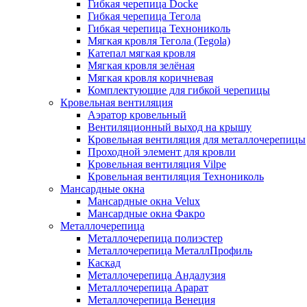
Гибкая черепица Docke
Гибкая черепица Тегола
Гибкая черепица Технониколь
Мягкая кровля Тегола (Tegola)
Катепал мягкая кровля
Мягкая кровля зелёная
Мягкая кровля коричневая
Комплектующие для гибкой черепицы
Кровельная вентиляция
Аэратор кровельный
Вентиляционный выход на крышу
Кровельная вентиляция для металлочерепицы
Проходной элемент для кровли
Кровельная вентиляция Vilpe
Кровельная вентиляция Технониколь
Мансардные окна
Мансардные окна Velux
Мансардные окна Факро
Металлочерепица
Металлочерепица полиэстер
Металлочерепица МеталлПрофиль
Каскад
Металлочерепица Андалузия
Металлочерепица Арарат
Металлочерепица Венеция