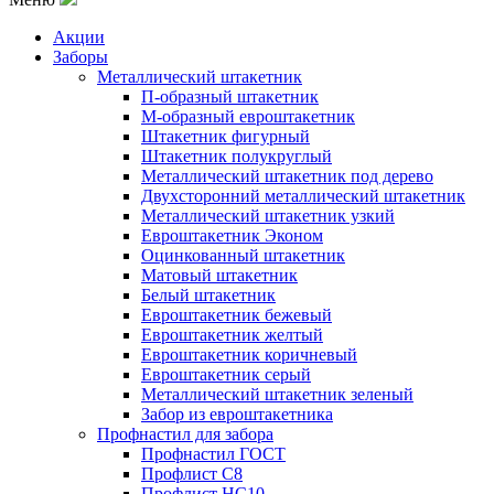
Акции
Заборы
Металлический штакетник
П-образный штакетник
М-образный евроштакетник
Штакетник фигурный
Штакетник полукруглый
Металлический штакетник под дерево
Двухсторонний металлический штакетник
Металлический штакетник узкий
Евроштакетник Эконом
Оцинкованный штакетник
Матовый штакетник
Белый штакетник
Евроштакетник бежевый
Евроштакетник желтый
Евроштакетник коричневый
Евроштакетник серый
Металлический штакетник зеленый
Забор из евроштакетника
Профнастил для забора
Профнастил ГОСТ
Профлист С8
Профлист НС10