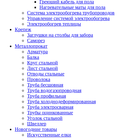
Греющий кабель для пола
Нагревательные маты для пола
Система электрообогрева трубопроводов
Управление системой электрообогрева
Электрообогрев теплицы
Крепеж
Заглушки на столбы для забора
Саморез
Металлопрокат
Арматура
Балка
Круг стальной
Лист стальной
Отводы стальные
Проволока
Труба бесшовная
Труба водогазопроводная
Труба профильная
Труба холоднодеформированная
Труба электросварная
Трубы оцинкованные
Уголок стальной
Швеллер
Новогодние товары
Искусственные елки