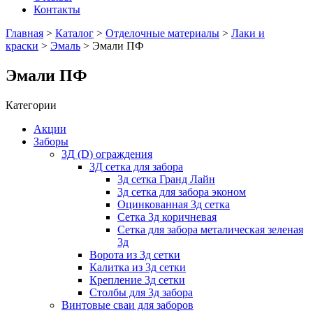
Контакты
Главная
>
Каталог
>
Отделочные материалы
>
Лаки и
краски
>
Эмаль
> Эмали ПФ
Эмали ПФ
Категории
Акции
Заборы
3Д (D) ограждения
3Д сетка для забора
3д сетка Гранд Лайн
3д сетка для забора эконом
Оцинкованная 3д сетка
Сетка 3д коричневая
Сетка для забора металическая зеленая
3д
Ворота из 3д сетки
Калитка из 3д сетки
Крепление 3д сетки
Столбы для 3д забора
Винтовые сваи для заборов