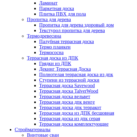
Ламинат
Паркетная доска
Плитка ПВХ для пола
Пропитка для дерева
Пропитка для дерева здоровый дом
Текстурол пропитка для дерева
Термодревесина
Палубная террасная доска
Термо планкен
Термососна
Террасная доска из ДПК
Грядки из ДПК
Декинг Террасная Доска
Полнотелая террасная доска из дпк
Ступени из террасной доски
Террасная доска Savewood
Террасная доска TalverWood
Террасная доска вельвет
Террасная доска дпк венге
Террасная доска дпк терракот
Террасная доска из ДПК бесшовная
Террасная доска из дпк серая
Террасная доска комплектующие
Стройматериалы
Винтовые сваи