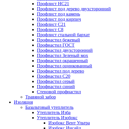
Профлист НС21
Профлист под дерево двухсторонний
Профлист под камень
Профлист под кирпич
Профлист С21
Профлист С8
Профлист стальной бархат
Профнастил бежевый
Профнастил ГОСТ
Профнастил двухсторонний
Профнастил Зеленый мох
Профнастил окрашенный
Профнастил оцинкованный
Профнастил под дерево
Профнастил С20
Профнастил серый
Профнастил синий
Стеновой профнастил
Травяной забор
Изоляция
Базальтовый утеплитель
Утеплитель Изба
Утеплитель Изобокс
Изобокс Вент Ультра
Изобокс Инсайд