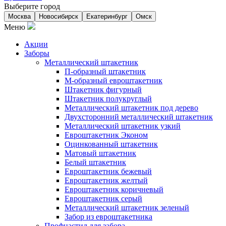
Выберите город
Москва
Новосибирск
Екатеринбург
Омск
Меню
Акции
Заборы
Металлический штакетник
П-образный штакетник
М-образный евроштакетник
Штакетник фигурный
Штакетник полукруглый
Металлический штакетник под дерево
Двухсторонний металлический штакетник
Металлический штакетник узкий
Евроштакетник Эконом
Оцинкованный штакетник
Матовый штакетник
Белый штакетник
Евроштакетник бежевый
Евроштакетник желтый
Евроштакетник коричневый
Евроштакетник серый
Металлический штакетник зеленый
Забор из евроштакетника
Профнастил для забора