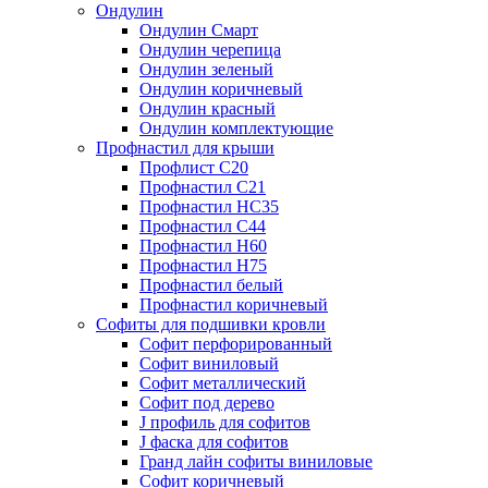
Ондулин
Ондулин Смарт
Ондулин черепица
Ондулин зеленый
Ондулин коричневый
Ондулин красный
Ондулин комплектующие
Профнастил для крыши
Профлист С20
Профнастил С21
Профнастил НС35
Профнастил С44
Профнастил Н60
Профнастил Н75
Профнастил белый
Профнастил коричневый
Софиты для подшивки кровли
Cофит перфорированный
Софит виниловый
Софит металлический
Софит под дерево
J профиль для софитов
J фаска для софитов
Гранд лайн софиты виниловые
Софит коричневый