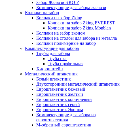
Забор Жалюзи ЭКО-Z
Комплектующие для забора жалюзи
Колпаки на забор
Колпаки на забор Zking
Колпаки на забор Zking EVEREST
Колпаки на забор Zking Monblan
Колпаки на забор эконом
Колпаки на столбы для забора из металла
Колпаки полимерные на забор
Комплектующие для забора
Трубы для забора
Труба нкт
Труба профильная
Х-кронштейн
Металлический штакетник
Белый штакетник
Двухсторонний металлический штакетник
Евроштакетник бежевый
Евроштакетник желтый
Евроштакетник коричневый
Евроштакетник серый
Евроштакетник Эконом
Комплектующие для забора из
евроштакетника
М-образный евроштакетник