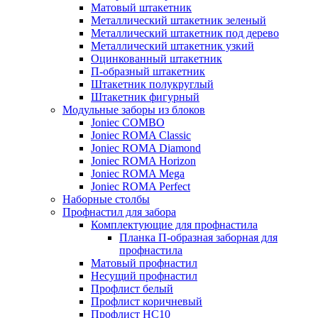
Матовый штакетник
Металлический штакетник зеленый
Металлический штакетник под дерево
Металлический штакетник узкий
Оцинкованный штакетник
П-образный штакетник
Штакетник полукруглый
Штакетник фигурный
Модульные заборы из блоков
Joniec COMBO
Joniec ROMA Classic
Joniec ROMA Diamond
Joniec ROMA Horizon
Joniec ROMA Mega
Joniec ROMA Perfect
Наборные столбы
Профнастил для забора
Комплектующие для профнастила
Планка П-образная заборная для
профнастила
Матовый профнастил
Несущий профнастил
Профлист белый
Профлист коричневый
Профлист НС10