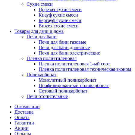
Сухие смеси
Церезит сухие смеси
Кнауф сухие смеси
Бергауф сухие смеси
Brozex сухие смеси
Товары для дачи и дома
Печи для бани
Печи для бани газовые
Печи для бани дровяные
Печи для бани электрические
Пленка полиэтиленовая
Пленка полиэтиленовая 1-ый сорт
Пленка полиэтиленовая техническая эконом
Поликарбонат
Монолитный поликарбонат
Профилированный поликарбонат
Сотовый поликарбонат
Печи отопительные
О компании
Доставка
Оплата
Гарантии
Акции
Отзывы