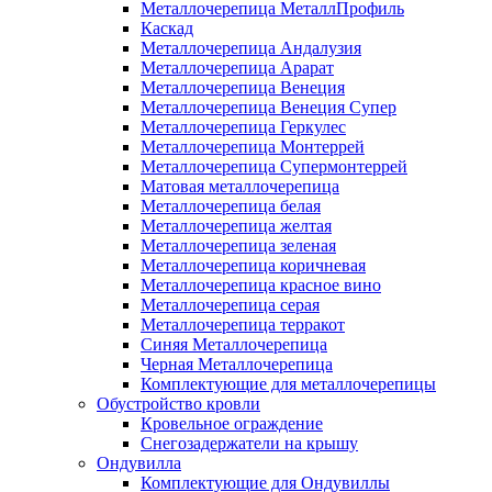
Металлочерепица МеталлПрофиль
Каскад
Металлочерепица Андалузия
Металлочерепица Арарат
Металлочерепица Венеция
Металлочерепица Венеция Супер
Металлочерепица Геркулес
Металлочерепица Монтеррей
Металлочерепица Супермонтеррей
Матовая металлочерепица
Металлочерепица белая
Металлочерепица желтая
Металлочерепица зеленая
Металлочерепица коричневая
Металлочерепица красное вино
Металлочерепица серая
Металлочерепица терракот
Синяя Металлочерепица
Черная Металлочерепица
Комплектующие для металлочерепицы
Обустройство кровли
Кровельное ограждение
Снегозадержатели на крышу
Ондувилла
Комплектующие для Ондувиллы