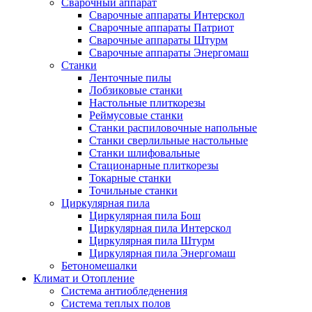
Сварочный аппарат
Сварочные аппараты Интерскол
Сварочные аппараты Патриот
Сварочные аппараты Штурм
Сварочные аппараты Энергомаш
Станки
Ленточные пилы
Лобзиковые станки
Настольные плиткорезы
Реймусовые станки
Станки распиловочные напольные
Станки сверлильные настольные
Станки шлифовальные
Стационарные плиткорезы
Токарные станки
Точильные станки
Циркулярная пила
Циркулярная пила Бош
Циркулярная пила Интерскол
Циркулярная пила Штурм
Циркулярная пила Энергомаш
Бетономешалки
Климат и Отопление
Система антиобледенения
Система теплых полов