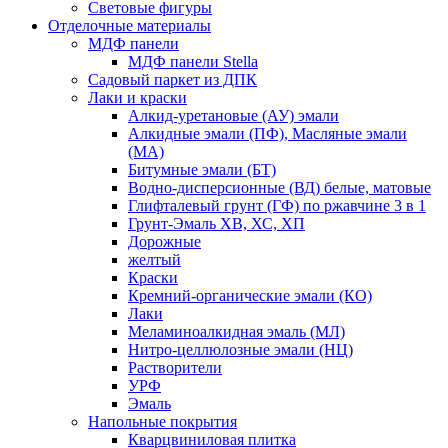
Световые фигуры
Отделочные материалы
МДФ панели
МДФ панели Stella
Садовый паркет из ДПК
Лаки и краски
Алкид-уретановые (АУ) эмали
Алкидные эмали (ПФ), Масляные эмали
(МА)
Битумные эмали (БТ)
Водно-дисперсионные (ВД) белые, матовые
Глифталевый грунт (ГФ) по ржавчине 3 в 1
Грунт-Эмаль ХВ, ХС, ХП
Дорожные
желтый
Краски
Кремний-органические эмали (КО)
Лаки
Меламиноалкидная эмаль (МЛ)
Нитро-целлюлозные эмали (НЦ)
Растворители
УРФ
Эмаль
Напольные покрытия
Кварцвиниловая плитка