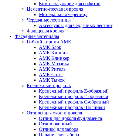
Комплектующие для софитов
Цементно-песчаная кровля
Минеральная черепица
Чердачные лестницы
Аксессуары для чердачных лестниц
Фальцевая кровля
Фасадные материалы
Гибкий кирпич АМК
АМК Блок
АМК Кирпич
АМК Клинкер
АМК Мозаика
АМК Ригель
АМК Соты
АМК Тычок
Крепежный профиль
Крепежный профиль Z-образный
Крепежный профиль Г-образный
Крепежный профиль С-образный
Крепежный профиль Шляпный
Отливы для окон и цоколя
Отлив для цоколя фундамента
Отлив оконный
Отливы для забора
Парапет для забора