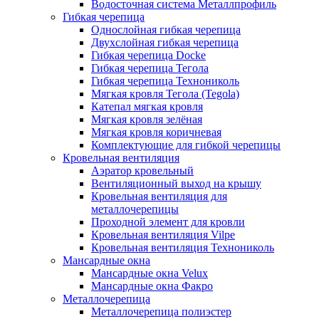
Водосточная система Металлпрофиль
Гибкая черепица
Однослойная гибкая черепица
Двухслойная гибкая черепица
Гибкая черепица Docke
Гибкая черепица Тегола
Гибкая черепица Технониколь
Мягкая кровля Тегола (Tegola)
Катепал мягкая кровля
Мягкая кровля зелёная
Мягкая кровля коричневая
Комплектующие для гибкой черепицы
Кровельная вентиляция
Аэратор кровельный
Вентиляционный выход на крышу
Кровельная вентиляция для
металлочерепицы
Проходной элемент для кровли
Кровельная вентиляция Vilpe
Кровельная вентиляция Технониколь
Мансардные окна
Мансардные окна Velux
Мансардные окна Факро
Металлочерепица
Металлочерепица полиэстер