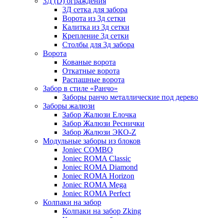
3Д (D) ограждения
3Д сетка для забора
Ворота из 3д сетки
Калитка из 3д сетки
Крепление 3д сетки
Столбы для 3д забора
Ворота
Кованые ворота
Откатные ворота
Распашные ворота
Забор в стиле «Ранчо»
Заборы ранчо металлические под дерево
Заборы жалюзи
Забор Жалюзи Елочка
Забор Жалюзи Реснички
Забор Жалюзи ЭКО-Z
Модульные заборы из блоков
Joniec COMBO
Joniec ROMA Classic
Joniec ROMA Diamond
Joniec ROMA Horizon
Joniec ROMA Mega
Joniec ROMA Perfect
Колпаки на забор
Колпаки на забор Zking