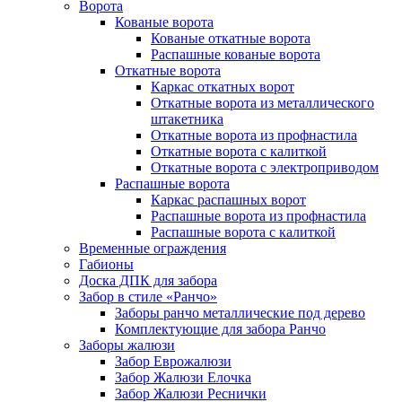
Ворота
Кованые ворота
Кованые откатные ворота
Распашные кованые ворота
Откатные ворота
Каркас откатных ворот
Откатные ворота из металлического
штакетника
Откатные ворота из профнастила
Откатные ворота с калиткой
Откатные ворота с электроприводом
Распашные ворота
Каркас распашных ворот
Распашные ворота из профнастила
Распашные ворота с калиткой
Временные ограждения
Габионы
Доска ДПК для забора
Забор в стиле «Ранчо»
Заборы ранчо металлические под дерево
Комплектующие для забора Ранчо
Заборы жалюзи
Забор Еврожалюзи
Забор Жалюзи Елочка
Забор Жалюзи Реснички