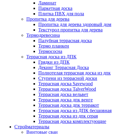
Ламинат
Паркетная доска
Плитка ПВХ для пола
Пропитка для дерева
Пропитка для дерева здоровый дом
Текстурол пропитка для дерева
Термодревесина
Палубная террасная доска
Термо планкен
Термососна
Террасная доска из ДПК
Грядки из ДПК
Декинг Террасная Доска
Полнотелая террасная доска из дпк
Ступени из террасной доски
Террасная доска Savewood
Террасная доска TalverWood
Террасная доска вельвет
Террасная доска дпк венге
Террасная доска дпк терракот
Террасная доска из ДПК бесшовная
Террасная доска из дпк серая
Террасная доска комплектующие
Стройматериалы
Винтовые сваи