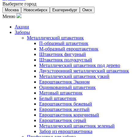
Выберите город
Москва
Новосибирск
Екатеринбург
Омск
Меню
Акции
Заборы
Металлический штакетник
П-образный штакетник
М-образный евроштакетник
Штакетник фигурный
Штакетник полукруглый
Металлический штакетник под дерево
Двухсторонний металлический штакетник
Металлический штакетник узкий
Евроштакетник Эконом
Оцинкованный штакетник
Матовый штакетник
Белый штакетник
Евроштакетник бежевый
Евроштакетник желтый
Евроштакетник коричневый
Евроштакетник серый
Металлический штакетник зеленый
Забор из евроштакетника
Профнастил для забора