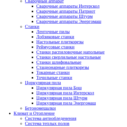
Сварочный аппарат
Сварочные аппараты Интерскол
Сварочные аппараты Патриот
Сварочные аппараты Штурм
Сварочные аппараты Энергомаш
Станки
Ленточные пилы
Лобзиковые станки
Настольные плиткорезы
Реймусовые станки
Станки распиловочные напольные
Станки сверлильные настольные
Станки шлифовальные
Стационарные плиткорезы
Токарные станки
Точильные станки
Циркулярная пила
Циркулярная пила Бош
Циркулярная пила Интерскол
Циркулярная пила Штурм
Циркулярная пила Энергомаш
Бетономешалки
Климат и Отопление
Система антиобледенения
Система теплых полов