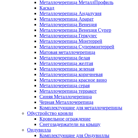
Металлочерепица МеталлПрофиль
Каскад
Металлочерепица Андалузия
Металлочерепица Арарат
Металлочерепица Венеция
Металлочерепица Венеция Супер
Металлочерепица Геркулес
Металлочерепица Монтеррей
Металлочерепица Супермонтеррей
Матовая металлочерепица
Металлочерепица белая
Металлочерепица желтая
Металлочерепица зеленая
Металлочерепица коричневая
Металлочерепица красное вино
Металлочерепица серая
Металлочерепица терракот
Синяя Металлочерепица
Черная Металлочерепица
Комплектующие для металлочерепицы
Обустройство кровли
Кровельное ограждение
Снегозадержатели на крышу
Ондувилла
Комплектующие для Ондувиллы