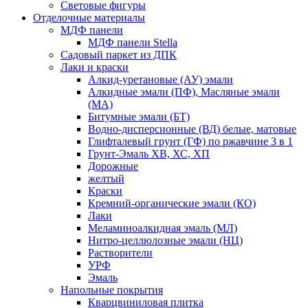
Световые фигуры
Отделочные материалы
МДФ панели
МДФ панели Stella
Садовый паркет из ДПК
Лаки и краски
Алкид-уретановые (АУ) эмали
Алкидные эмали (ПФ), Масляные эмали
(МА)
Битумные эмали (БТ)
Водно-дисперсионные (ВД) белые, матовые
Глифталевый грунт (ГФ) по ржавчине 3 в 1
Грунт-Эмаль ХВ, ХС, ХП
Дорожные
желтый
Краски
Кремний-органические эмали (КО)
Лаки
Меламиноалкидная эмаль (МЛ)
Нитро-целлюлозные эмали (НЦ)
Растворители
УРФ
Эмаль
Напольные покрытия
Кварцвиниловая плитка