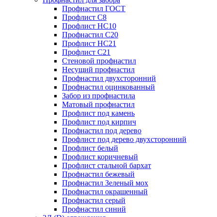
Профнастил ГОСТ
Профлист С8
Профлист НС10
Профнастил С20
Профлист НС21
Профлист С21
Стеновой профнастил
Несущий профнастил
Профнастил двухсторонний
Профнастил оцинкованный
Забор из профнастила
Матовый профнастил
Профлист под камень
Профлист под кирпич
Профнастил под дерево
Профлист под дерево двухсторонний
Профлист белый
Профлист коричневый
Профлист стальной бархат
Профнастил бежевый
Профнастил Зеленый мох
Профнастил окрашенный
Профнастил серый
Профнастил синий