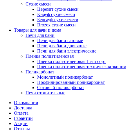
Сухие смеси
Церезит сухие смеси
Кнауф сухие смеси
Бергауф сухие смеси
Brozex сухие смеси
Товары для дачи и дома
Печи для бани
Печи для бани газовые
Печи для бани дровяные
Печи для бани электрические
Пленка полиэтиленовая
Пленка полиэтиленовая 1-ый сорт
Пленка полиэтиленовая техническая эконом
Поликарбонат
Монолитный поликарбонат
Профилированный поликарбонат
Сотовый поликарбонат
Печи отопительные
О компании
Доставка
Оплата
Гарантии
Акции
Отзывы