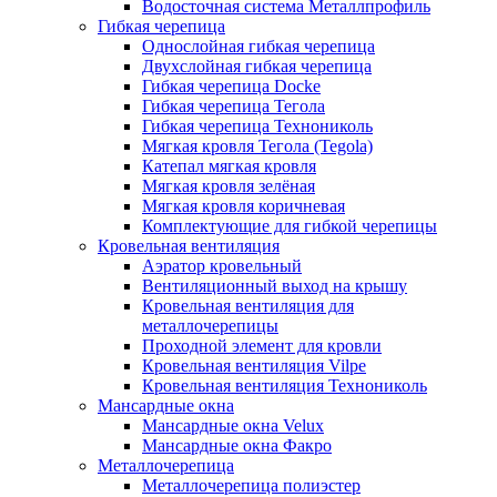
Водосточная система Металлпрофиль
Гибкая черепица
Однослойная гибкая черепица
Двухслойная гибкая черепица
Гибкая черепица Docke
Гибкая черепица Тегола
Гибкая черепица Технониколь
Мягкая кровля Тегола (Tegola)
Катепал мягкая кровля
Мягкая кровля зелёная
Мягкая кровля коричневая
Комплектующие для гибкой черепицы
Кровельная вентиляция
Аэратор кровельный
Вентиляционный выход на крышу
Кровельная вентиляция для
металлочерепицы
Проходной элемент для кровли
Кровельная вентиляция Vilpe
Кровельная вентиляция Технониколь
Мансардные окна
Мансардные окна Velux
Мансардные окна Факро
Металлочерепица
Металлочерепица полиэстер