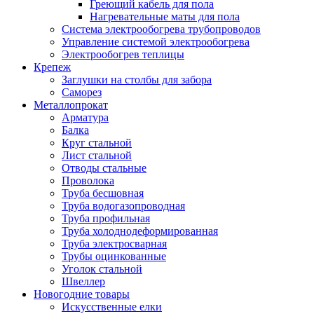
Греющий кабель для пола
Нагревательные маты для пола
Система электрообогрева трубопроводов
Управление системой электрообогрева
Электрообогрев теплицы
Крепеж
Заглушки на столбы для забора
Саморез
Металлопрокат
Арматура
Балка
Круг стальной
Лист стальной
Отводы стальные
Проволока
Труба бесшовная
Труба водогазопроводная
Труба профильная
Труба холоднодеформированная
Труба электросварная
Трубы оцинкованные
Уголок стальной
Швеллер
Новогодние товары
Искусственные елки