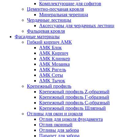
Комплектующие для софитов
Цементно-песчаная кровля
Минеральная черепица
Чердачные лестницы
Аксессуары для чердачных лестниц
Фальцевая кровля
Фасадные материалы
Гибкий кирпич АМК
АМК Блок
АМК Кирпич
АМК Клинкер
АМК Мозаика
АМК Ригель
АМК Соты
АМК Тычок
Крепежный профиль
Крепежный профиль Z-образный
Крепежный профиль Г-образный
Крепежный профиль С-образный
Крепежный профиль Шляпный
Отливы для окон и цоколя
Отлив для цоколя фундамента
Отлив оконный
Отливы для забора
Парапет для забора