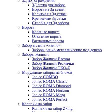
3Д (D) ограждения
3Д сетка для забора
Ворота из 3д сетки
Калитка из 3д сетки
Крепление 3д сетки
Столбы для 3д забора
Ворота
Кованые ворота
Откатные ворота
Распашные ворота
Забор в стиле «Ранчо»
Заборы ранчо металлические под дерево
Заборы жалюзи
Забор Жалюзи Елочка
Забор Жалюзи Реснички
Забор Жалюзи ЭКО-Z
Модульные заборы из блоков
Joniec COMBO
Joniec ROMA Classic
Joniec ROMA Diamond
Joniec ROMA Horizon
Joniec ROMA Mega
Joniec ROMA Perfect
Колпаки на забор
Колпаки на забор Zking