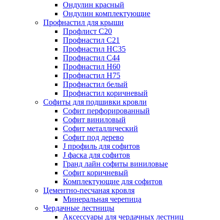
Ондулин красный
Ондулин комплектующие
Профнастил для крыши
Профлист С20
Профнастил С21
Профнастил НС35
Профнастил С44
Профнастил Н60
Профнастил Н75
Профнастил белый
Профнастил коричневый
Софиты для подшивки кровли
Cофит перфорированный
Софит виниловый
Софит металлический
Софит под дерево
J профиль для софитов
J фаска для софитов
Гранд лайн софиты виниловые
Софит коричневый
Комплектующие для софитов
Цементно-песчаная кровля
Минеральная черепица
Чердачные лестницы
Аксессуары для чердачных лестниц