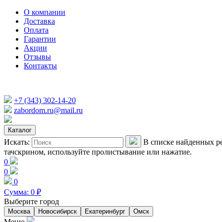
О компании
Доставка
Оплата
Гарантии
Акции
Отзывы
Контакты
+7 (343) 302-14-20
zabordom.ru@mail.ru
Каталог
Искать:
В списке найденных ре
тачскрином, используйте пролистывание или нажатие.
0
0
0
Сумма:
0
₽
Выберите город
Москва
Новосибирск
Екатеринбург
Омск
Меню