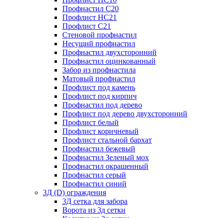
Профнастил С20
Профлист НС21
Профлист С21
Стеновой профнастил
Несущий профнастил
Профнастил двухсторонний
Профнастил оцинкованный
Забор из профнастила
Матовый профнастил
Профлист под камень
Профлист под кирпич
Профнастил под дерево
Профлист под дерево двухсторонний
Профлист белый
Профлист коричневый
Профлист стальной бархат
Профнастил бежевый
Профнастил Зеленый мох
Профнастил окрашенный
Профнастил серый
Профнастил синий
3Д (D) ограждения
3Д сетка для забора
Ворота из 3д сетки