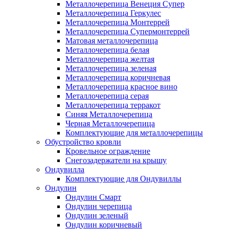
Металлочерепица Венеция Супер
Металлочерепица Геркулес
Металлочерепица Монтеррей
Металлочерепица Супермонтеррей
Матовая металлочерепица
Металлочерепица белая
Металлочерепица желтая
Металлочерепица зеленая
Металлочерепица коричневая
Металлочерепица красное вино
Металлочерепица серая
Металлочерепица терракот
Синяя Металлочерепица
Черная Металлочерепица
Комплектующие для металлочерепицы
Обустройство кровли
Кровельное ограждение
Снегозадержатели на крышу
Ондувилла
Комплектующие для Ондувиллы
Ондулин
Ондулин Смарт
Ондулин черепица
Ондулин зеленый
Ондулин коричневый