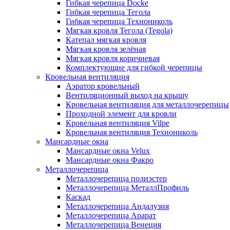
Гибкая черепица Docke
Гибкая черепица Тегола
Гибкая черепица Технониколь
Мягкая кровля Тегола (Tegola)
Катепал мягкая кровля
Мягкая кровля зелёная
Мягкая кровля коричневая
Комплектующие для гибкой черепицы
Кровельная вентиляция
Аэратор кровельный
Вентиляционный выход на крышу
Кровельная вентиляция для металлочерепицы
Проходной элемент для кровли
Кровельная вентиляция Vilpe
Кровельная вентиляция Технониколь
Мансардные окна
Мансардные окна Velux
Мансардные окна Факро
Металлочерепица
Металлочерепица полиэстер
Металлочерепица МеталлПрофиль
Каскад
Металлочерепица Андалузия
Металлочерепица Арарат
Металлочерепица Венеция