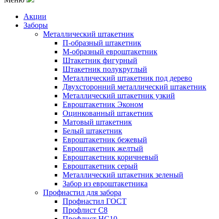
Акции
Заборы
Металлический штакетник
П-образный штакетник
М-образный евроштакетник
Штакетник фигурный
Штакетник полукруглый
Металлический штакетник под дерево
Двухсторонний металлический штакетник
Металлический штакетник узкий
Евроштакетник Эконом
Оцинкованный штакетник
Матовый штакетник
Белый штакетник
Евроштакетник бежевый
Евроштакетник желтый
Евроштакетник коричневый
Евроштакетник серый
Металлический штакетник зеленый
Забор из евроштакетника
Профнастил для забора
Профнастил ГОСТ
Профлист С8
Профлист НС10