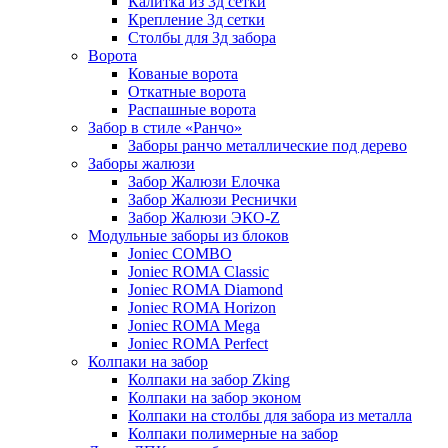
Калитка из 3д сетки
Крепление 3д сетки
Столбы для 3д забора
Ворота
Кованые ворота
Откатные ворота
Распашные ворота
Забор в стиле «Ранчо»
Заборы ранчо металлические под дерево
Заборы жалюзи
Забор Жалюзи Елочка
Забор Жалюзи Реснички
Забор Жалюзи ЭКО-Z
Модульные заборы из блоков
Joniec COMBO
Joniec ROMA Classic
Joniec ROMA Diamond
Joniec ROMA Horizon
Joniec ROMA Mega
Joniec ROMA Perfect
Колпаки на забор
Колпаки на забор Zking
Колпаки на забор эконом
Колпаки на столбы для забора из металла
Колпаки полимерные на забор