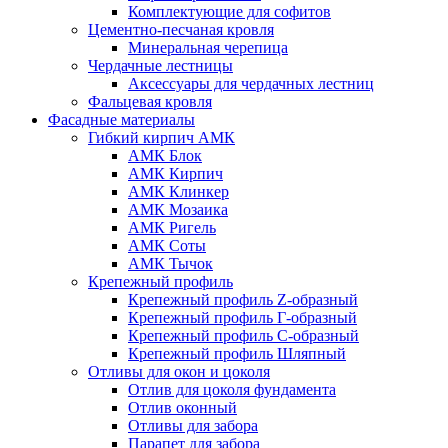
Комплектующие для софитов
Цементно-песчаная кровля
Минеральная черепица
Чердачные лестницы
Аксессуары для чердачных лестниц
Фальцевая кровля
Фасадные материалы
Гибкий кирпич АМК
АМК Блок
АМК Кирпич
АМК Клинкер
АМК Мозаика
АМК Ригель
АМК Соты
АМК Тычок
Крепежный профиль
Крепежный профиль Z-образный
Крепежный профиль Г-образный
Крепежный профиль С-образный
Крепежный профиль Шляпный
Отливы для окон и цоколя
Отлив для цоколя фундамента
Отлив оконный
Отливы для забора
Парапет для забора