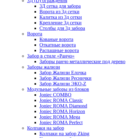
3Д (D) ограждения
3Д сетка для забора
Ворота из 3д сетки
Калитка из 3д сетки
Крепление 3д сетки
Столбы для 3д забора
Ворота
Кованые ворота
Откатные ворота
Распашные ворота
Забор в стиле «Ранчо»
Заборы ранчо металлические под дерево
Заборы жалюзи
Забор Жалюзи Елочка
Забор Жалюзи Реснички
Забор Жалюзи ЭКО-Z
Модульные заборы из блоков
Joniec COMBO
Joniec ROMA Classic
Joniec ROMA Diamond
Joniec ROMA Horizon
Joniec ROMA Mega
Joniec ROMA Perfect
Колпаки на забор
Колпаки на забор Zking