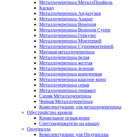
Металлочерепица МеталлПрофиль
Каскад
Металлочерепица Андалузия
Металлочерепица Арарат
Металлочерепица Венеция
Металлочерепица Венеция Супер
Металлочерепица Геркулес
Металлочерепица Монтеррей
Металлочерепица Супермонтеррей
Матовая металлочерепица
Металлочерепица белая
Металлочерепица желтая
Металлочерепица зеленая
Металлочерепица коричневая
Металлочерепица красное вино
Металлочерепица серая
Металлочерепица терракот
Синяя Металлочерепица
Черная Металлочерепица
Комплектующие для металлочерепицы
Обустройство кровли
Кровельное ограждение
Снегозадержатели на крышу
Ондувилла
Комплектующие для Ондувиллы