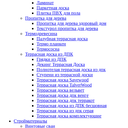
Ламинат
Паркетная доска
Плитка ПВХ для пола
Пропитка для дерева
Пропитка для дерева здоровый дом
Текстурол пропитка для дерева
Термодревесина
Палубная террасная доска
Термо планкен
Термососна
Террасная доска из ДПК
Грядки из ДПК
Декинг Террасная Доска
Полнотелая террасная доска из дпк
Ступени из террасной доски
Террасная доска Savewood
Террасная доска TalverWood
Террасная доска вельвет
Террасная доска дпк венге
Террасная доска дпк терракот
Террасная доска из ДПК бесшовная
Террасная доска из дпк серая
Террасная доска комплектующие
Стройматериалы
Винтовые сваи