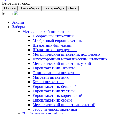
Выберите город
Москва
Новосибирск
Екатеринбург
Омск
Меню
Акции
Заборы
Металлический штакетник
П-образный штакетник
М-образный евроштакетник
Штакетник фигурный
Штакетник полукруглый
Металлический штакетник под дерево
Двухсторонний металлический штакетник
Металлический штакетник узкий
Евроштакетник Эконом
Оцинкованный штакетник
Матовый штакетник
Белый штакетник
Евроштакетник бежевый
Евроштакетник желтый
Евроштакетник коричневый
Евроштакетник серый
Металлический штакетник зеленый
Забор из евроштакетника
Профнастил для забора