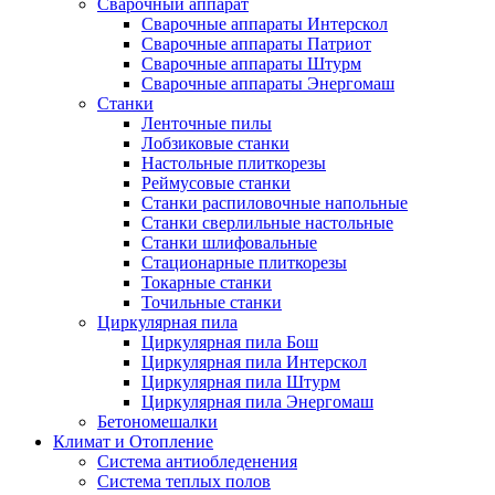
Сварочный аппарат
Сварочные аппараты Интерскол
Сварочные аппараты Патриот
Сварочные аппараты Штурм
Сварочные аппараты Энергомаш
Станки
Ленточные пилы
Лобзиковые станки
Настольные плиткорезы
Реймусовые станки
Станки распиловочные напольные
Станки сверлильные настольные
Станки шлифовальные
Стационарные плиткорезы
Токарные станки
Точильные станки
Циркулярная пила
Циркулярная пила Бош
Циркулярная пила Интерскол
Циркулярная пила Штурм
Циркулярная пила Энергомаш
Бетономешалки
Климат и Отопление
Система антиобледенения
Система теплых полов