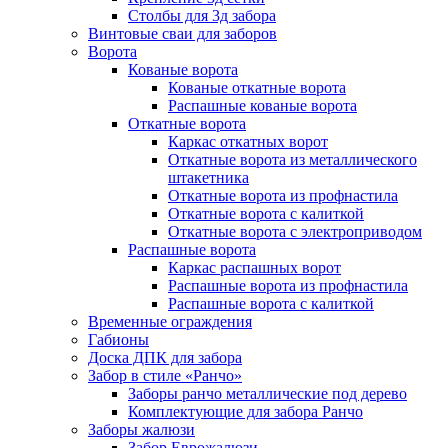
Столбы для 3д забора
Винтовые сваи для заборов
Ворота
Кованые ворота
Кованые откатные ворота
Распашные кованые ворота
Откатные ворота
Каркас откатных ворот
Откатные ворота из металлического
штакетника
Откатные ворота из профнастила
Откатные ворота с калиткой
Откатные ворота с электроприводом
Распашные ворота
Каркас распашных ворот
Распашные ворота из профнастила
Распашные ворота с калиткой
Временные ограждения
Габионы
Доска ДПК для забора
Забор в стиле «Ранчо»
Заборы ранчо металлические под дерево
Комплектующие для забора Ранчо
Заборы жалюзи
Забор Еврожалюзи