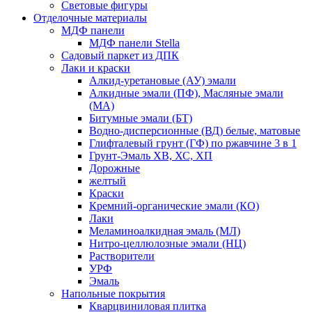
Световые фигуры
Отделочные материалы
МДФ панели
МДФ панели Stella
Садовый паркет из ДПК
Лаки и краски
Алкид-уретановые (АУ) эмали
Алкидные эмали (ПФ), Масляные эмали
(МА)
Битумные эмали (БТ)
Водно-дисперсионные (ВД) белые, матовые
Глифталевый грунт (ГФ) по ржавчине 3 в 1
Грунт-Эмаль ХВ, ХС, ХП
Дорожные
желтый
Краски
Кремний-органические эмали (КО)
Лаки
Меламиноалкидная эмаль (МЛ)
Нитро-целлюлозные эмали (НЦ)
Растворители
УРФ
Эмаль
Напольные покрытия
Кварцвиниловая плитка