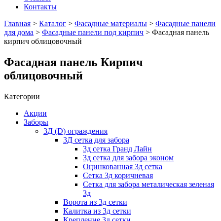
Контакты
Главная
>
Каталог
>
Фасадные материалы
>
Фасадные панели
для дома
>
Фасадные панели под кирпич
> Фасадная панель
кирпич облицовочный
Фасадная панель Кирпич
облицовочный
Категории
Акции
Заборы
3Д (D) ограждения
3Д сетка для забора
3д сетка Гранд Лайн
3д сетка для забора эконом
Оцинкованная 3д сетка
Сетка 3д коричневая
Сетка для забора металическая зеленая
3д
Ворота из 3д сетки
Калитка из 3д сетки
Крепление 3д сетки