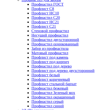
Профнастил ГОСТ
Профлист С8
Профлист НС10
Профнастил С20
Профлист НС21
Профлист С21
Стеновой профнастил
Несущий профнастил
Профнастил двухсторонний
Профнастил оцинкованный
Забор из профнастила
Матовый профнастил
Профлист под камень
Профлист под кирпич
Профнастил под дерево
Профлист под дерево двухсторонний
Профлист белый
Профлист коричневый
Профлист стальной бархат
Профнастил бежевый
Профнастил Зеленый мох
Профнастил окрашенный
Профнастил серый
Профнастил синий