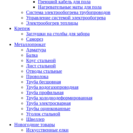
Греющий кабель для пола
Нагревательные маты для пола
Система электрообогрева трубопроводов
Управление системой электрообогрева
Электрообогрев теплицы
Крепеж
Заглушки на столбы для забора
Саморез
Металлопрокат
Арматура
Балка
Круг стальной
Лист стальной
Отводы стальные
Проволока
Труба бесшовная
Труба водогазопроводная
Труба профильная
Труба холоднодеформированная
Труба электросварная
Трубы оцинкованные
Уголок стальной
Швеллер
Новогодние товары
Искусственные елки