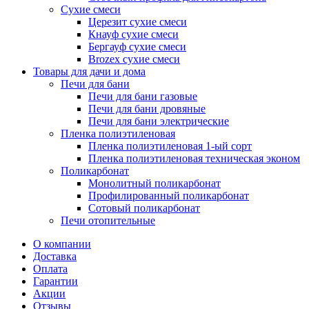
Сухие смеси
Церезит сухие смеси
Кнауф сухие смеси
Бергауф сухие смеси
Brozex сухие смеси
Товары для дачи и дома
Печи для бани
Печи для бани газовые
Печи для бани дровяные
Печи для бани электрические
Пленка полиэтиленовая
Пленка полиэтиленовая 1-ый сорт
Пленка полиэтиленовая техническая эконом
Поликарбонат
Монолитный поликарбонат
Профилированный поликарбонат
Сотовый поликарбонат
Печи отопительные
О компании
Доставка
Оплата
Гарантии
Акции
Отзывы