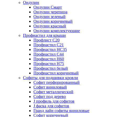
Ондулин
Ондулин Смарт
Ондулин черепица
Ондулин зеленый
Ондулин коричневый
Ондулин красный
Ондулин комплектующие
Профнастил для крыши
Профлист С20
Профнастил С21
Профнастил НС35
Профнастил С44
Профнастил Н60
Профнастил Н75
Профнастил белый
Профнастил коричневый
Софиты для подшивки кровли
Cофит перфорированный
Софит виниловый
Софит металлический
Софит под дерево
J профиль для софитов
J фаска для софитов
Гранд лайн софиты виниловые
Софит коричневый