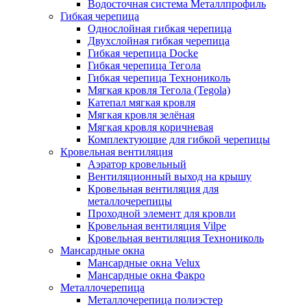
Водосточная система Металлпрофиль
Гибкая черепица
Однослойная гибкая черепица
Двухслойная гибкая черепица
Гибкая черепица Docke
Гибкая черепица Тегола
Гибкая черепица Технониколь
Мягкая кровля Тегола (Tegola)
Катепал мягкая кровля
Мягкая кровля зелёная
Мягкая кровля коричневая
Комплектующие для гибкой черепицы
Кровельная вентиляция
Аэратор кровельный
Вентиляционный выход на крышу
Кровельная вентиляция для
металлочерепицы
Проходной элемент для кровли
Кровельная вентиляция Vilpe
Кровельная вентиляция Технониколь
Мансардные окна
Мансардные окна Velux
Мансардные окна Факро
Металлочерепица
Металлочерепица полиэстер