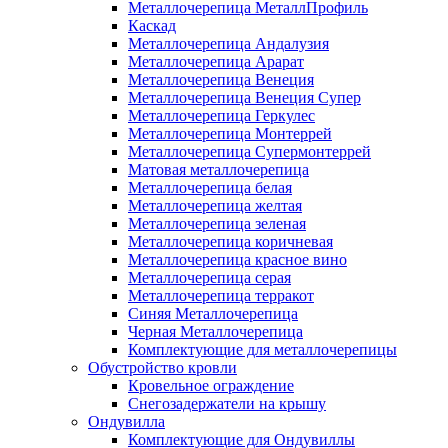
Металлочерепица МеталлПрофиль
Каскад
Металлочерепица Андалузия
Металлочерепица Арарат
Металлочерепица Венеция
Металлочерепица Венеция Супер
Металлочерепица Геркулес
Металлочерепица Монтеррей
Металлочерепица Супермонтеррей
Матовая металлочерепица
Металлочерепица белая
Металлочерепица желтая
Металлочерепица зеленая
Металлочерепица коричневая
Металлочерепица красное вино
Металлочерепица серая
Металлочерепица терракот
Синяя Металлочерепица
Черная Металлочерепица
Комплектующие для металлочерепицы
Обустройство кровли
Кровельное ограждение
Снегозадержатели на крышу
Ондувилла
Комплектующие для Ондувиллы