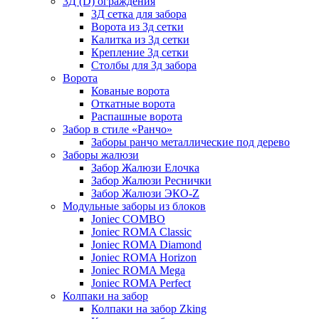
3Д (D) ограждения
3Д сетка для забора
Ворота из 3д сетки
Калитка из 3д сетки
Крепление 3д сетки
Столбы для 3д забора
Ворота
Кованые ворота
Откатные ворота
Распашные ворота
Забор в стиле «Ранчо»
Заборы ранчо металлические под дерево
Заборы жалюзи
Забор Жалюзи Елочка
Забор Жалюзи Реснички
Забор Жалюзи ЭКО-Z
Модульные заборы из блоков
Joniec COMBO
Joniec ROMA Classic
Joniec ROMA Diamond
Joniec ROMA Horizon
Joniec ROMA Mega
Joniec ROMA Perfect
Колпаки на забор
Колпаки на забор Zking