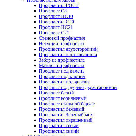
Профнастил ГОСТ
Профлист С8
Профлист НС10
Профнастил С20
Профлист НС21
Профлист С21
Стеновой профнастил
Несущий профнастил
Профнастил двухсторонний
Профнастил оцинкованный
Забор из профнастила
Матовый профнастил
Профлист под камень
Профлист под кирпич
Профнастил под дерево
Профлист под дерево двухсторонний
Профлист белый
Профлист коричневый
Профлист стальной бархат
Профнастил бежевый
Профнастил Зеленый мох
Профнастил окрашенный
Профнастил серый
Профнастил синий