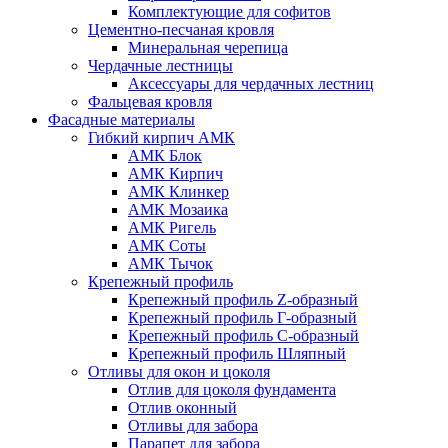
Комплектующие для софитов
Цементно-песчаная кровля
Минеральная черепица
Чердачные лестницы
Аксессуары для чердачных лестниц
Фальцевая кровля
Фасадные материалы
Гибкий кирпич АМК
АМК Блок
АМК Кирпич
АМК Клинкер
АМК Мозаика
АМК Ригель
АМК Соты
АМК Тычок
Крепежный профиль
Крепежный профиль Z-образный
Крепежный профиль Г-образный
Крепежный профиль С-образный
Крепежный профиль Шляпный
Отливы для окон и цоколя
Отлив для цоколя фундамента
Отлив оконный
Отливы для забора
Парапет для забора