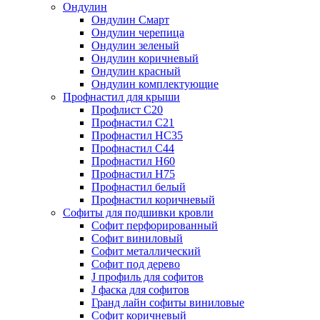
Ондулин
Ондулин Смарт
Ондулин черепица
Ондулин зеленый
Ондулин коричневый
Ондулин красный
Ондулин комплектующие
Профнастил для крыши
Профлист С20
Профнастил С21
Профнастил НС35
Профнастил С44
Профнастил Н60
Профнастил Н75
Профнастил белый
Профнастил коричневый
Софиты для подшивки кровли
Cофит перфорированный
Софит виниловый
Софит металлический
Софит под дерево
J профиль для софитов
J фаска для софитов
Гранд лайн софиты виниловые
Софит коричневый