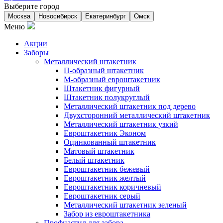
Выберите город
Москва
Новосибирск
Екатеринбург
Омск
Меню
Акции
Заборы
Металлический штакетник
П-образный штакетник
М-образный евроштакетник
Штакетник фигурный
Штакетник полукруглый
Металлический штакетник под дерево
Двухсторонний металлический штакетник
Металлический штакетник узкий
Евроштакетник Эконом
Оцинкованный штакетник
Матовый штакетник
Белый штакетник
Евроштакетник бежевый
Евроштакетник желтый
Евроштакетник коричневый
Евроштакетник серый
Металлический штакетник зеленый
Забор из евроштакетника
Профнастил для забора