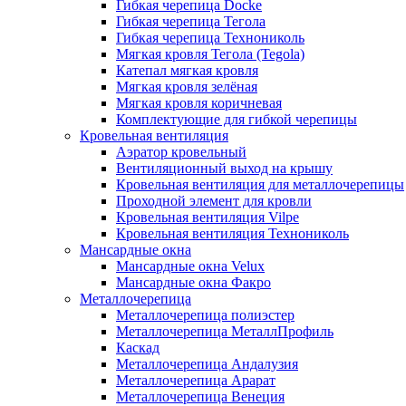
Гибкая черепица Docke
Гибкая черепица Тегола
Гибкая черепица Технониколь
Мягкая кровля Тегола (Tegola)
Катепал мягкая кровля
Мягкая кровля зелёная
Мягкая кровля коричневая
Комплектующие для гибкой черепицы
Кровельная вентиляция
Аэратор кровельный
Вентиляционный выход на крышу
Кровельная вентиляция для металлочерепицы
Проходной элемент для кровли
Кровельная вентиляция Vilpe
Кровельная вентиляция Технониколь
Мансардные окна
Мансардные окна Velux
Мансардные окна Факро
Металлочерепица
Металлочерепица полиэстер
Металлочерепица МеталлПрофиль
Каскад
Металлочерепица Андалузия
Металлочерепица Арарат
Металлочерепица Венеция