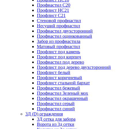
Профнастил С20
Профлист НС21
Профлист С21
Стеновой профнастил
Несущий профнастил
Профнастил двухсторонний
Профнастил оцинкованный
Забор из профнастила
Матовый профнастил
Профлист под камень
Профлист под кирпич
Профнастил под дерево
Профлист под дерево двухсторонний
Профлист белый
Профлист коричневый
Профлист стальной бархат
Профнастил бежевый
Профнастил Зеленый мох
Профнастил окрашенный
Профнастил серый
Профнастил синий
3Д (D) ограждения
3Д сетка для забора
Ворота из 3д сетки