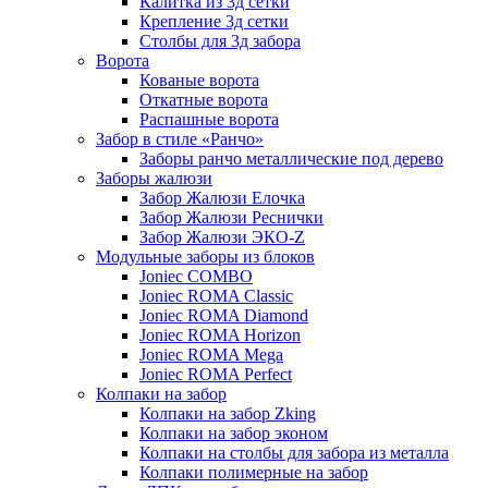
Калитка из 3д сетки
Крепление 3д сетки
Столбы для 3д забора
Ворота
Кованые ворота
Откатные ворота
Распашные ворота
Забор в стиле «Ранчо»
Заборы ранчо металлические под дерево
Заборы жалюзи
Забор Жалюзи Елочка
Забор Жалюзи Реснички
Забор Жалюзи ЭКО-Z
Модульные заборы из блоков
Joniec COMBO
Joniec ROMA Classic
Joniec ROMA Diamond
Joniec ROMA Horizon
Joniec ROMA Mega
Joniec ROMA Perfect
Колпаки на забор
Колпаки на забор Zking
Колпаки на забор эконом
Колпаки на столбы для забора из металла
Колпаки полимерные на забор