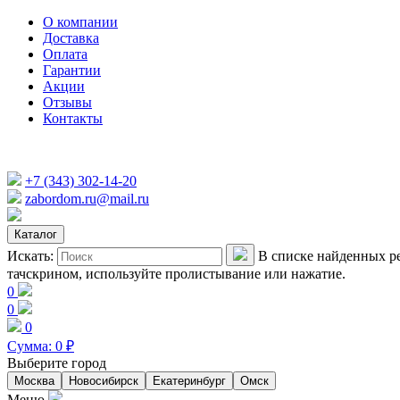
О компании
Доставка
Оплата
Гарантии
Акции
Отзывы
Контакты
+7 (343) 302-14-20
zabordom.ru@mail.ru
Каталог
Искать:
В списке найденных ре
тачскрином, используйте пролистывание или нажатие.
0
0
0
Сумма:
0
₽
Выберите город
Москва
Новосибирск
Екатеринбург
Омск
Меню