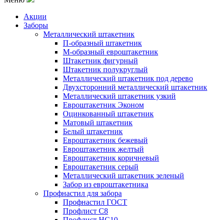
Акции
Заборы
Металлический штакетник
П-образный штакетник
М-образный евроштакетник
Штакетник фигурный
Штакетник полукруглый
Металлический штакетник под дерево
Двухсторонний металлический штакетник
Металлический штакетник узкий
Евроштакетник Эконом
Оцинкованный штакетник
Матовый штакетник
Белый штакетник
Евроштакетник бежевый
Евроштакетник желтый
Евроштакетник коричневый
Евроштакетник серый
Металлический штакетник зеленый
Забор из евроштакетника
Профнастил для забора
Профнастил ГОСТ
Профлист С8
Профлист НС10