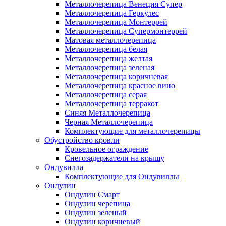
Металлочерепица Венеция Супер
Металлочерепица Геркулес
Металлочерепица Монтеррей
Металлочерепица Супермонтеррей
Матовая металлочерепица
Металлочерепица белая
Металлочерепица желтая
Металлочерепица зеленая
Металлочерепица коричневая
Металлочерепица красное вино
Металлочерепица серая
Металлочерепица терракот
Синяя Металлочерепица
Черная Металлочерепица
Комплектующие для металлочерепицы
Обустройство кровли
Кровельное ограждение
Снегозадержатели на крышу
Ондувилла
Комплектующие для Ондувиллы
Ондулин
Ондулин Смарт
Ондулин черепица
Ондулин зеленый
Ондулин коричневый