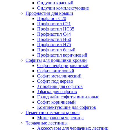
Ондулин красный
Ондулин комплектующие
Профнастил для крыши
Профлист С20
Профнастил С21
Профнастил НС35
Профнастил С44
Профнастил Н60
Профнастил Н75
Профнастил белый
Профнастил коричневый
Софиты для подшивки кровли
Cофит перфорированный
Софит виниловый
Софит металлический
Софит под дерево
J профиль для софитов
J фаска для софитов
Гранд лайн софиты виниловые
Софит коричневый
Комплектующие для софитов
Цементно-песчаная кровля
Минеральная черепица
Чердачные лестницы
Аксессуары для чердачных лестниц